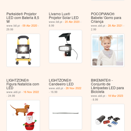
Parkside® Projetor
Livarno Lux®
POCOPIANO®
LED com Bateria 8,5
Projetor Solar LED
Babete/ Gorro para
W
Criança
www.lidl.pt -
20 Abr 2020
-
www.lidl.pt -
09 Abr 2020
-
8.99
www.aldi.pt -
28 Abr 2021
-
29.99
2.99
LIGHTZONE®
LIGHTZONE®
BIKEMATE® -
Figura Natalícia com
Candeeiro LED
Conjunto de
LED
Lâmpadas LED para
www.aldi.pt -
26 Nov 2022
Bicicleta
www.aldi.pt -
16 Nov 2022
- 16.99
- 24.99
www.aldi.pt -
18 Mar 2023
- 8.99