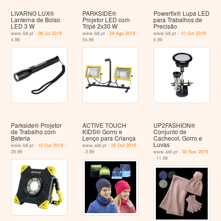
LIVARNO LUX®
PARKSIDE®
Powerfix® Lupa LED
Lanterna de Bolso
Projetor LED com
para Trabalhos de
LED 3 W
Tripé 2x30 W
Precisão
www.lidl.pt -
08 Jul 2019
-
www.lidl.pt -
29 Ago 2019
-
www.lidl.pt -
10 Out 2019
-
4.99
54.99
6.99
Parkside® Projetor
ACTIVE TOUCH
UP2FASHION®
de Trabalho com
KIDS® Gorro e
Conjunto de
Bateria
Lenço para Criança
Cachecol, Gorro e
Luvas
www.lidl.pt -
10 Out 2019
-
www.aldi.pt -
26 Out 2019
29.99
- 3.99
www.aldi.pt -
02 Nov 2019
- 11.99