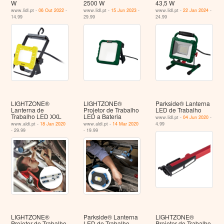
W
2500 W
43,5 W
www.lidl.pt -
06 Out 2022
-
www.lidl.pt -
15 Jun 2023
-
www.lidl.pt -
22 Jan 2024
-
14.99
29.99
24.99
LIGHTZONE®
LIGHTZONE®
Parkside® Lanterna
Lanterna de
Projetor de Trabalho
LED de Trabalho
Trabalho LED XXL
LED a Bateria
www.lidl.pt -
04 Jun 2020
-
www.aldi.pt -
18 Jan 2020
www.aldi.pt -
14 Mar 2020
4.99
- 29.99
- 19.99
LIGHTZONE®
Parkside® Lanterna
LIGHTZONE®
Projetor de Trabalho
LED de Trabalho
Projetor de Trabalho