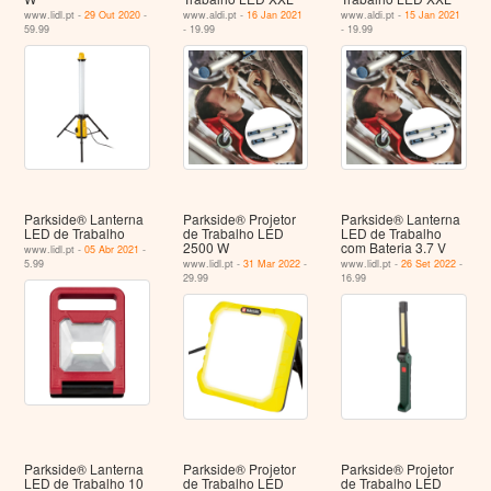
www.lidl.pt -
29 Out 2020
-
www.aldi.pt -
16 Jan 2021
www.aldi.pt -
15 Jan 2021
59.99
- 19.99
- 19.99
Parkside® Lanterna
Parkside® Projetor
Parkside® Lanterna
LED de Trabalho
de Trabalho LED
LED de Trabalho
2500 W
com Bateria 3.7 V
www.lidl.pt -
05 Abr 2021
-
5.99
www.lidl.pt -
31 Mar 2022
-
www.lidl.pt -
26 Set 2022
-
29.99
16.99
Parkside® Lanterna
Parkside® Projetor
Parkside® Projetor
LED de Trabalho 10
de Trabalho LED
de Trabalho LED