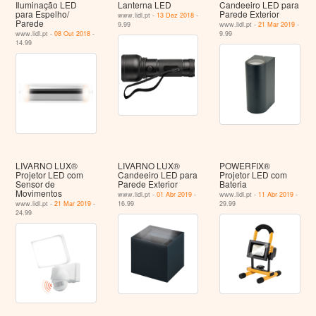
Iluminação LED
Lanterna LED
Candeeiro LED para
para Espelho/
Parede Exterior
www.lidl.pt -
13 Dez 2018
-
Parede
9.99
www.lidl.pt -
21 Mar 2019
-
www.lidl.pt -
08 Out 2018
-
9.99
14.99
LIVARNO LUX®
LIVARNO LUX®
POWERFIX®
Projetor LED com
Candeeiro LED para
Projetor LED com
Sensor de
Parede Exterior
Bateria
Movimentos
www.lidl.pt -
01 Abr 2019
-
www.lidl.pt -
11 Abr 2019
-
www.lidl.pt -
21 Mar 2019
-
16.99
29.99
24.99