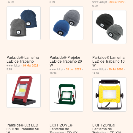
- 5.99
5.99
www.aldi.pt -
30 Set 2022
-
6.99
Parkside® Lanterna
Parkside® Projetor
Parkside® Lanterna
LED de Trabalho
LED de Trabalho 20
LED de Trabalho 10
W
W
www.lidl.pt -
19 Mai 2022
-
5.99
www.lidl.pt -
05 Jun 2023
-
www.lidl.pt -
30 Jul 2020
-
19.99
14.99
Parkside® Luz LED
LIGHTZONE®
LIGHTZONE®
360º de Trabalho 50
Lanterna de
Lanterna de
W
Trabalho LED XXL
Trabalho LED XXL