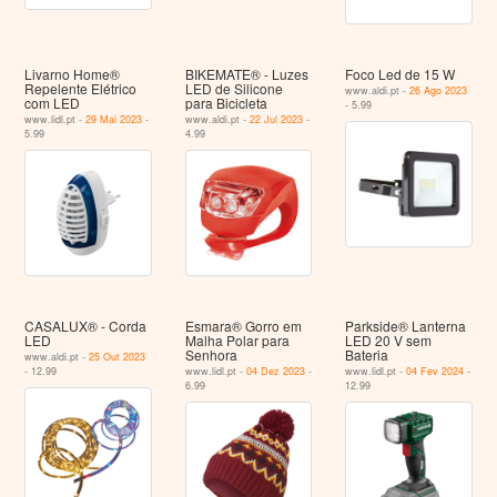
Livarno Home®
BIKEMATE® - Luzes
Foco Led de 15 W
Repelente Elétrico
LED de Silicone
www.aldi.pt -
26 Ago 2023
com LED
para Bicicleta
- 5.99
www.lidl.pt -
29 Mai 2023
-
www.aldi.pt -
22 Jul 2023
-
5.99
4.99
CASALUX® - Corda
Esmara® Gorro em
Parkside® Lanterna
LED
Malha Polar para
LED 20 V sem
Senhora
Bateria
www.aldi.pt -
25 Out 2023
- 12.99
www.lidl.pt -
04 Dez 2023
-
www.lidl.pt -
04 Fev 2024
-
6.99
12.99