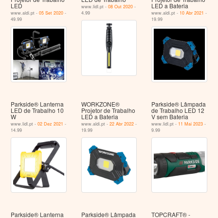
LED
LED a Bateria
www.lidl.pt -
08 Out 2020
-
www.aldi.pt -
05 Set 2020
-
4.99
www.aldi.pt -
10 Abr 2021
-
49.99
19.99
Parkside® Lanterna
WORKZONE®
Parkside® Lâmpada
LED de Trabalho 10
Projetor de Trabalho
de Trabalho LED 12
W
LED a Bateria
V sem Bateria
www.lidl.pt -
02 Dez 2021
-
www.aldi.pt -
22 Abr 2022
-
www.lidl.pt -
11 Mai 2023
-
14.99
19.99
9.99
Parkside® Lanterna
Parkside® Lâmpada
TOPCRAFT® -