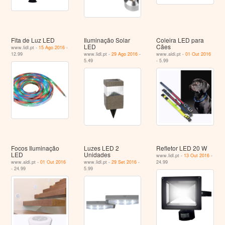
Fita de Luz LED
Iluminação Solar
Coleira LED para
LED
Cães
www.lidl.pt -
15 Ago 2016
-
12.99
www.lidl.pt -
29 Ago 2016
-
www.aldi.pt -
01 Out 2016
5.49
- 5.99
Focos Iluminação
Luzes LED 2
Refletor LED 20 W
LED
Unidades
www.lidl.pt -
13 Out 2016
-
www.aldi.pt -
01 Out 2016
www.lidl.pt -
29 Set 2016
-
24.99
- 24.99
5.99