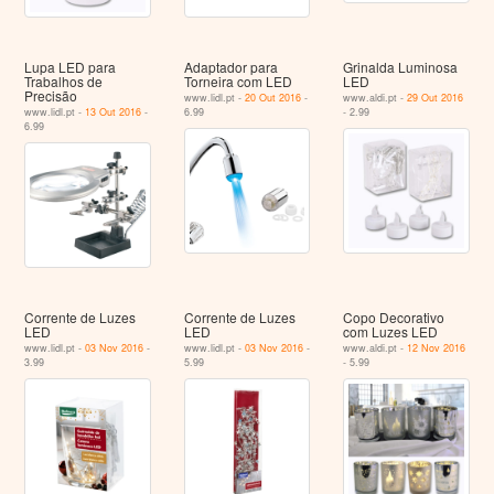
Lupa LED para
Adaptador para
Grinalda Luminosa
Trabalhos de
Torneira com LED
LED
Precisão
www.lidl.pt -
20 Out 2016
-
www.aldi.pt -
29 Out 2016
www.lidl.pt -
13 Out 2016
-
6.99
- 2.99
6.99
Corrente de Luzes
Corrente de Luzes
Copo Decorativo
LED
LED
com Luzes LED
www.lidl.pt -
03 Nov 2016
-
www.lidl.pt -
03 Nov 2016
-
www.aldi.pt -
12 Nov 2016
3.99
5.99
- 5.99