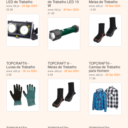
LED de Trabalho
de Trabalho LED 10
Meias de Trabalho
W
www.lidl.pt -
24 Ago 2023
-
www.aldi.pt -
09 Mar 2024
29.99
www.lidl.pt -
30 Nov 2023
-
- 6.99
21.99
TOPCRAFT® -
TOPCRAFT ® -
TOPCRAFT® -
Luvas de Trabalho
Meias de Trabalho
Camisa de Trabalho
para Homem
www.aldi.pt -
06 Jul 2024
-
www.aldi.pt -
28 Set 2024
-
2.99
5.99
www.aldi.pt -
28 Set 2024
-
17.99
TOPCRAFT® -
TOPCRAFT® -
TOPCRAFT® -