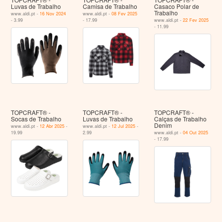
Luvas de Trabalho
Camisa de Trabalho
Casaco Polar de
Trabalho
www.aldi.pt -
16 Nov 2024
www.aldi.pt -
08 Fev 2025
- 3.99
- 17.99
www.aldi.pt -
22 Fev 2025
- 11.99
TOPCRAFT® -
TOPCRAFT® -
TOPCRAFT® -
Socas de Trabalho
Luvas de Trabalho
Calças de Trabalho
Denim
www.aldi.pt -
12 Abr 2025
-
www.aldi.pt -
12 Jul 2025
-
19.99
2.99
www.aldi.pt -
04 Out 2025
- 17.99