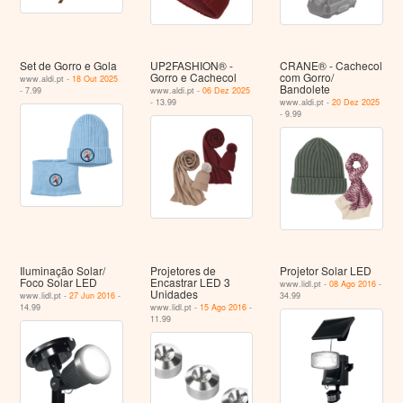
Set de Gorro e Gola
UP2FASHION® -
CRANE® - Cachecol
Gorro e Cachecol
com Gorro/
www.aldi.pt -
18 Out 2025
Bandolete
- 7.99
www.aldi.pt -
06 Dez 2025
- 13.99
www.aldi.pt -
20 Dez 2025
- 9.99
Iluminação Solar/
Projetores de
Projetor Solar LED
Foco Solar LED
Encastrar LED 3
www.lidl.pt -
08 Ago 2016
-
Unidades
www.lidl.pt -
27 Jun 2016
-
34.99
14.99
www.lidl.pt -
15 Ago 2016
-
11.99