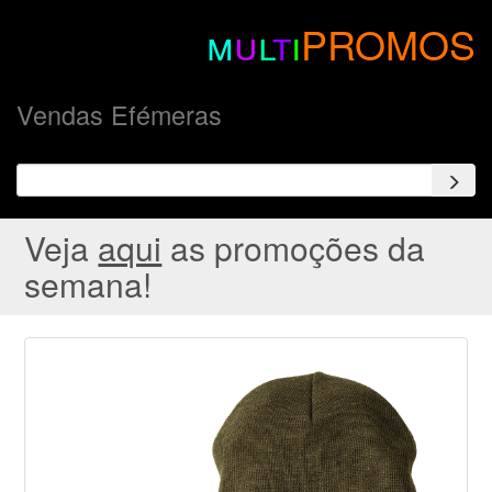
m
u
l
t
i
PROMOS
Vendas Efémeras
Veja
aqui
as promoções da
semana!