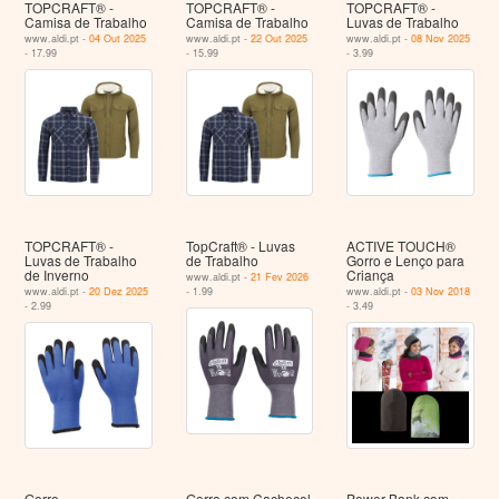
TOPCRAFT® -
TOPCRAFT® -
TOPCRAFT® -
Camisa de Trabalho
Camisa de Trabalho
Luvas de Trabalho
www.aldi.pt -
04 Out 2025
www.aldi.pt -
22 Out 2025
www.aldi.pt -
08 Nov 2025
- 17.99
- 15.99
- 3.99
TOPCRAFT® -
TopCraft® - Luvas
ACTIVE TOUCH®
Luvas de Trabalho
de Trabalho
Gorro e Lenço para
de Inverno
Criança
www.aldi.pt -
21 Fev 2026
www.aldi.pt -
20 Dez 2025
- 1.99
www.aldi.pt -
03 Nov 2018
- 2.99
- 3.49
Gorro
Gorro com Cachecol
Power Bank com