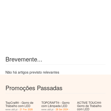
Brevemente...
Não há artigos previsto relevantes
Promoções Passadas
TopCraft® - Gorro de
TOPCRAFT® - Gorro
ACTIVE TOUCH®
Trabalho com LED
com Lâmpada LED
Gorro de Trabalho
com LED
www.aldi.pt -
21 Fev 2026
www.aldi.pt -
28 Set 2024
-