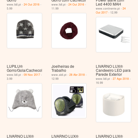
Led 4400 MAH
www.lidl.pt -
24 Out 2016
-
www.lidl.pt -
24 Out 2016
-
5.99
11.99
www.continente.pt -
24
Out 2017
- 12,99
LUPILU®
Joelheiras de
LIVARNO LUX®
Gorro/Gola/Cachecol
Trabalho
Candeeiro LED para
Parede Exterior
www.lidl.pt -
09 Nov 2017
-
www.aldi.pt -
28 Abr 2018
-
3.99
12.99
www.lidl.pt -
27 Ago 2018
-
16.99
LIVARNO LUX®
LIVARNO LUX®
LIVARNO LUX®