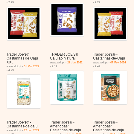
- 2.29
- 2.29
Trader Joe's®
TRADER JOE'S®
Trader Joe's® -
Castanhas de Caju
Caju ao Natural
Castanhas-de-Caju
XXL
www.aldi.pt -
21 Jun 2022
www.aldi.pt -
07 Fev 2024
www.aldi.pt -
31 Mai 2022
- 2.19
- 2.49
- 4.99
Trader Joe's® -
Trader Joe's® -
Trader Joe's® -
Castanhas-de-caju
Amêndoas/
Amêndoas/
Castanhas-de-caju
Castanhas-de-caju
www.aldi.pt -
12 Jun 2024