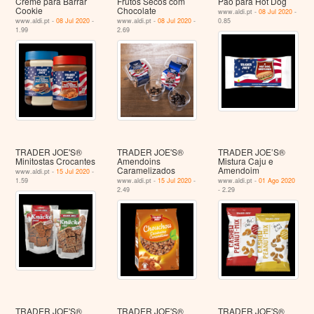
Creme para Barrar
Frutos Secos com
Pão para Hot Dog
Cookie
Chocolate
www.aldi.pt -
08 Jul 2020
-
www.aldi.pt -
08 Jul 2020
-
www.aldi.pt -
08 Jul 2020
-
0.85
1.99
2.69
TRADER JOE'S®
TRADER JOE'S®
TRADER JOE’S®
Minitostas Crocantes
Amendoins
Mistura Caju e
Caramelizados
Amendoim
www.aldi.pt -
15 Jul 2020
-
1.59
www.aldi.pt -
15 Jul 2020
-
www.aldi.pt -
01 Ago 2020
2.49
- 2.29
TRADER JOE'S®
TRADER JOE'S®
TRADER JOE'S®