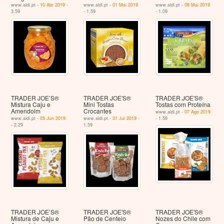
www.aldi.pt -
10 Abr 2019
-
www.aldi.pt -
01 Mai 2019
www.aldi.pt -
08 Mai 2019
3.59
- 1.59
- 1.09
TRADER JOE’S®
TRADER JOE'S®
TRADER JOE'S®
Mistura Caju e
Mini Tostas
Tostas com Proteína
Amendoim
Crocantes
www.aldi.pt -
07 Ago 2019
www.aldi.pt -
05 Jun 2019
www.aldi.pt -
31 Jul 2019
-
- 1.59
- 2.29
1.59
TRADER JOE’S®
TRADER JOE'S®
TRADER JOE'S®
Mistura de Caju e
Pão de Centeio
Nozes do Chile com