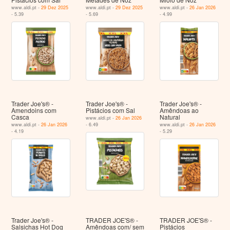
www.aldi.pt -
29 Dez 2025
www.aldi.pt -
29 Dez 2025
www.aldi.pt -
26 Jan 2026
- 5.39
- 5.69
- 4.99
Trader Joe's® -
Trader Joe's® -
Trader Joe's® -
Amendoins com
Pistácios com Sal
Amêndoas ao
Casca
Natural
www.aldi.pt -
26 Jan 2026
www.aldi.pt -
26 Jan 2026
- 6.49
www.aldi.pt -
26 Jan 2026
- 4.19
- 5.29
Trader Joe's® -
TRADER JOE'S® -
TRADER JOE'S® -
Salsichas Hot Dog
Amêndoas com/ sem
Pistácios