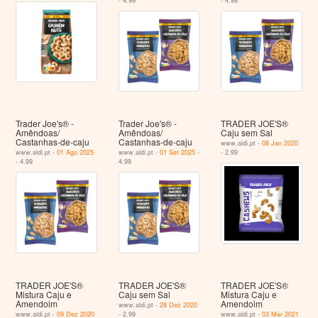
- 4.99
- 4.99
Trader Joe's® -
Trader Joe's® -
TRADER JOE'S®
Amêndoas/
Amêndoas/
Caju sem Sal
Castanhas-de-caju
Castanhas-de-caju
www.aldi.pt -
08 Jan 2020
www.aldi.pt -
01 Ago 2025
www.aldi.pt -
01 Set 2025
-
- 2.99
- 4.99
4.99
TRADER JOE'S®
TRADER JOE'S®
TRADER JOE'S®
Mistura Caju e
Caju sem Sal
Mistura Caju e
Amendoim
Amendoim
www.aldi.pt -
28 Dez 2020
www.aldi.pt -
09 Dez 2020
- 2.99
www.aldi.pt -
03 Mar 2021