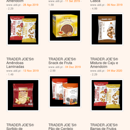
Amendoim
Casca
www.aldi.pt -
11 Set 2019
-
www.aldi.pt -
28 Ago 2019
1.59
www.aldi.pt -
06 Nov 2019
- 2.29
- 4.99
TRADER JOE'S®
TRADER JOE'S®
TRADER JOE’S®
Amêndoas
Snack de Fruta
Mistura de Caju e
Laminadas
Amendoim
www.aldi.pt -
04 Dez 2019
www.aldi.pt -
13 Nov 2019
- 2.99
www.aldi.pt -
04 Mar 2020
- 1.49
- 2.29
TRADER JOE'S®
TRADER JOE´S®
TRADER JOE'S®
Sortido de
Pão de Centeio
Barras de Frutos