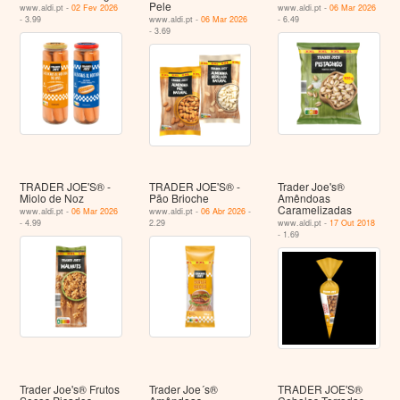
Pele
www.aldi.pt -
02 Fev 2026
www.aldi.pt -
06 Mar 2026
- 3.99
www.aldi.pt -
06 Mar 2026
- 6.49
- 3.69
TRADER JOE'S® -
TRADER JOE'S® -
Trader Joe's®
Miolo de Noz
Pão Brioche
Amêndoas
Caramelizadas
www.aldi.pt -
06 Mar 2026
www.aldi.pt -
06 Abr 2026
-
- 4.99
2.29
www.aldi.pt -
17 Out 2018
- 1.69
Trader Joe's® Frutos
Trader Joe´s®
TRADER JOE'S®