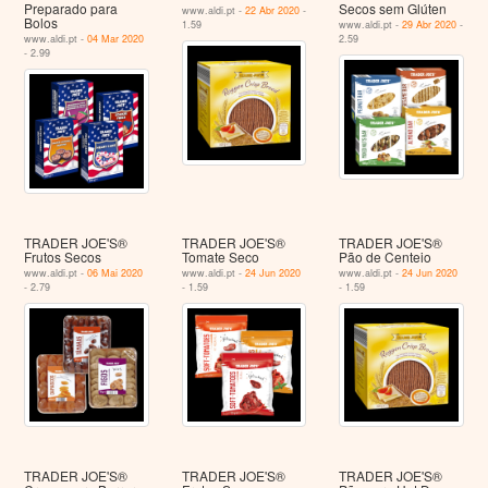
Preparado para
Secos sem Glúten
www.aldi.pt -
22 Abr 2020
-
Bolos
1.59
www.aldi.pt -
29 Abr 2020
-
www.aldi.pt -
04 Mar 2020
2.59
- 2.99
TRADER JOE'S®
TRADER JOE'S®
TRADER JOE'S®
Frutos Secos
Tomate Seco
Pão de Centeio
www.aldi.pt -
06 Mai 2020
www.aldi.pt -
24 Jun 2020
www.aldi.pt -
24 Jun 2020
- 2.79
- 1.59
- 1.59
TRADER JOE'S®
TRADER JOE'S®
TRADER JOE'S®