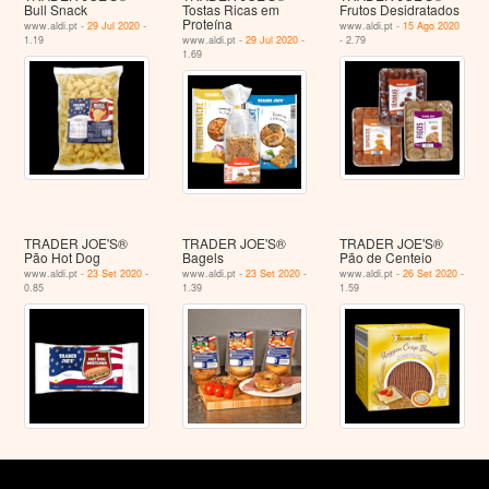
Bull Snack
Tostas Ricas em
Frutos Desidratados
Proteína
www.aldi.pt -
29 Jul 2020
-
www.aldi.pt -
15 Ago 2020
1.19
www.aldi.pt -
29 Jul 2020
-
- 2.79
1.69
TRADER JOE'S®
TRADER JOE'S®
TRADER JOE'S®
Pão Hot Dog
Bagels
Pão de Centeio
www.aldi.pt -
23 Set 2020
-
www.aldi.pt -
23 Set 2020
-
www.aldi.pt -
26 Set 2020
-
0.85
1.39
1.59