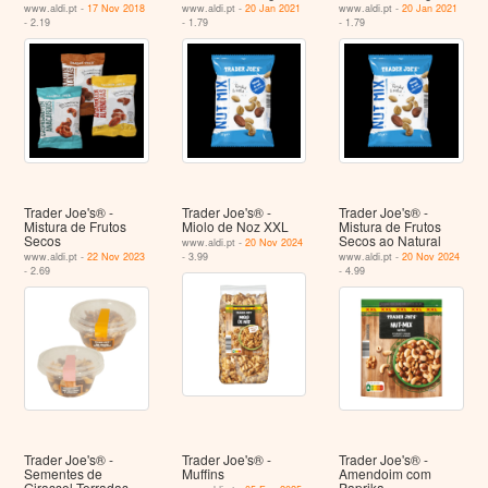
www.aldi.pt -
17 Nov 2018
www.aldi.pt -
20 Jan 2021
www.aldi.pt -
20 Jan 2021
- 2.19
- 1.79
- 1.79
Trader Joe's® -
Trader Joe's® -
Trader Joe's® -
Mistura de Frutos
Miolo de Noz XXL
Mistura de Frutos
Secos
Secos ao Natural
www.aldi.pt -
20 Nov 2024
www.aldi.pt -
22 Nov 2023
- 3.99
www.aldi.pt -
20 Nov 2024
- 2.69
- 4.99
Trader Joe's® -
Trader Joe's® -
Trader Joe's® -
Sementes de
Muffins
Amendoim com
Girassol Torradas
Paprika