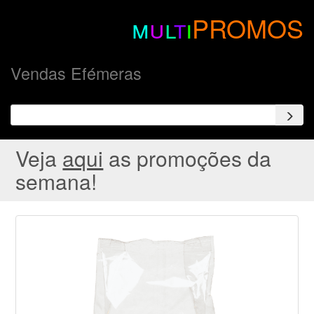
m
u
l
t
i
PROMOS
Vendas Efémeras
Veja
aqui
as promoções da
semana!