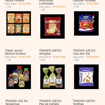
Secos Picados
Amêndoas
Cebolas Torradas
Laminadas
www.aldi.pt -
24 Out 2018
www.aldi.pt -
27 Out 2018
- 1.59
www.aldi.pt -
24 Out 2018
- 0.79
- 1.39
Trader Joe's®
TRADER JOE'S®
TRADER JOE’S®
Molhos Sortidos
Gengibre
Caju sem Sal
www.aldi.pt -
27 Out 2018
www.aldi.pt -
03 Nov 2018
www.aldi.pt -
19 Dez 2018
- 1.39
- 2.49
- 2.99
TRADER JOE´S®
TRADER JOE'S®
TRADER JOE'S®
Tangerinas
Pão de Centeio
Tortilhas