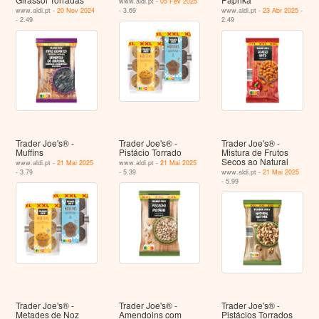
www.aldi.pt -
05 Fev 2025
www.aldi.pt -
20 Nov 2024
- 3.69
www.aldi.pt -
23 Abr 2025
-
- 2.49
2.49
Trader Joe's® -
Trader Joe's® -
Trader Joe's® -
Muffins
Pistácio Torrado
Mistura de Frutos
Secos ao Natural
www.aldi.pt -
21 Mai 2025
www.aldi.pt -
21 Mai 2025
- 3.79
- 5.39
www.aldi.pt -
21 Mai 2025
- 5.99
Trader Joe's® -
Trader Joe's® -
Trader Joe's® -
Metades de Noz
Amendoins com
Pistácios Torrados