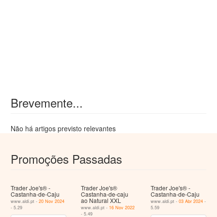
Brevemente...
Não há artigos previsto relevantes
Promoções Passadas
Trader Joe's® -
Trader Joe's®
Trader Joe's® -
Castanha-de-Caju
Castanha-de-caju
Castanha-de-Caju
ao Natural XXL
www.aldi.pt -
20 Nov 2024
www.aldi.pt -
03 Abr 2024
-
- 5.29
www.aldi.pt -
16 Nov 2022
5.59
- 5.49