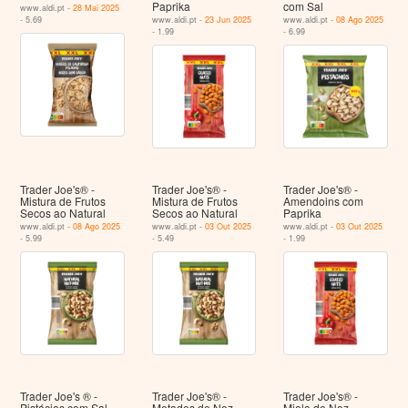
Paprika
com Sal
www.aldi.pt -
28 Mai 2025
- 5.69
www.aldi.pt -
23 Jun 2025
www.aldi.pt -
08 Ago 2025
- 1.99
- 6.99
Trader Joe's® -
Trader Joe's® -
Trader Joe's® -
Mistura de Frutos
Mistura de Frutos
Amendoins com
Secos ao Natural
Secos ao Natural
Paprika
www.aldi.pt -
08 Ago 2025
www.aldi.pt -
03 Out 2025
www.aldi.pt -
03 Out 2025
- 5.99
- 5.49
- 1.99
Trader Joe's ® -
Trader Joe's® -
Trader Joe's® -
Pistácios com Sal
Metades de Noz
Miolo de Noz