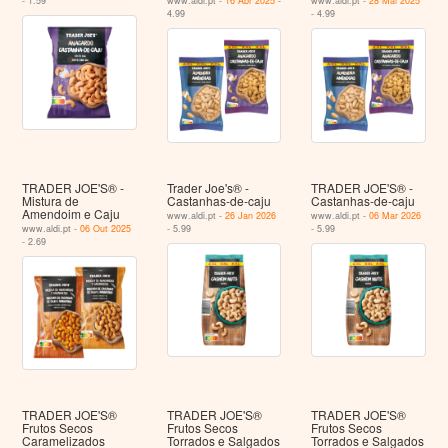
- 1.59
www.aldi.pt -
16 Abr 2025
-
www.aldi.pt -
28 Mai 2025
4.99
- 4.99
TRADER JOE'S® -
Trader Joe's® -
TRADER JOE'S® -
Mistura de
Castanhas-de-caju
Castanhas-de-caju
Amendoim e Caju
www.aldi.pt -
26 Jan 2026
www.aldi.pt -
06 Mar 2026
www.aldi.pt -
06 Out 2025
- 5.99
- 5.99
- 2.69
TRADER JOE'S®
TRADER JOE'S®
TRADER JOE'S®
Frutos Secos
Frutos Secos
Frutos Secos
Caramelizados
Torrados e Salgados
Torrados e Salgados