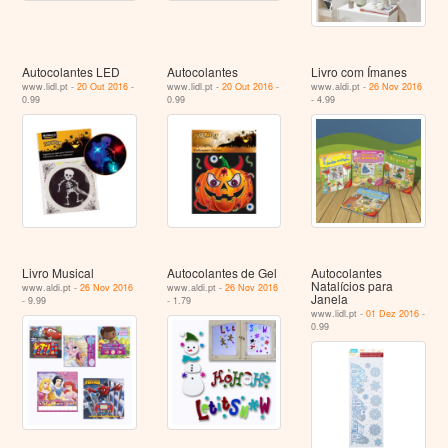
Autocolantes LED
Autocolantes
Livro com Ímanes
www.lidl.pt -
20 Out 2016
-
www.lidl.pt -
20 Out 2016
-
www.aldi.pt -
26 Nov 2016
0.99
0.99
- 4.99
Livro Musical
Autocolantes de Gel
Autocolantes
Natalícios para
www.aldi.pt -
26 Nov 2016
www.aldi.pt -
26 Nov 2016
Janela
- 9.99
- 1.79
www.lidl.pt -
01 Dez 2016
-
0.99