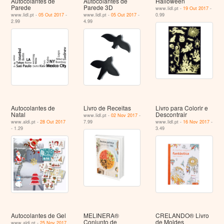
Autocolantes de
Autocolantes de
Halloween
Parede
Parede 3D
www.lidl.pt -
19 Out 2017
-
www.lidl.pt -
05 Out 2017
-
www.lidl.pt -
05 Out 2017
-
0.99
2.99
4.99
Autocolantes de
Livro de Receitas
Livro para Colorir e
Natal
Descontrair
www.lidl.pt -
02 Nov 2017
-
www.aldi.pt -
28 Out 2017
7.99
www.lidl.pt -
16 Nov 2017
-
- 1.29
3.49
Autocolantes de Gel
MELINERA®
CRELANDO® Livro
Conjunto de
de Moldes
www.aldi.pt -
25 Nov 2017