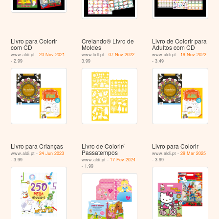
Livro para Colorir
Crelando® Livro de
Livro de Colorir para
com CD
Moldes
Adultos com CD
www.aldi.pt -
20 Nov 2021
www.lidl.pt -
07 Nov 2022
-
www.aldi.pt -
19 Nov 2022
- 2.99
3.99
- 3.49
Livro para Crianças
Livro de Colorir/
Livro para Colorir
Passatempos
www.aldi.pt -
24 Jun 2023
www.aldi.pt -
29 Mar 2025
- 3.99
www.aldi.pt -
17 Fev 2024
- 3.99
- 1.99