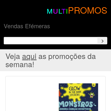
m
u
l
t
i
PROMOS
Vendas Efémeras
Veja
aqui
as promoções da
semana!