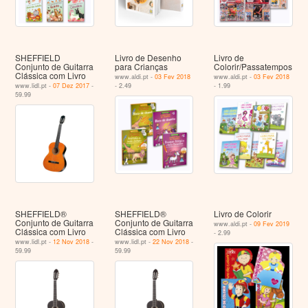
SHEFFIELD
Livro de Desenho
Livro de
Conjunto de Guitarra
para Crianças
Colorir/Passatempos
Clássica com Livro
www.aldi.pt -
03 Fev 2018
www.aldi.pt -
03 Fev 2018
www.lidl.pt -
07 Dez 2017
-
- 2.49
- 1.99
59.99
SHEFFIELD®
SHEFFIELD®
Livro de Colorir
Conjunto de Guitarra
Conjunto de Guitarra
www.aldi.pt -
09 Fev 2019
Clássica com Livro
Clássica com Livro
- 2.99
www.lidl.pt -
12 Nov 2018
-
www.lidl.pt -
22 Nov 2018
-
59.99
59.99