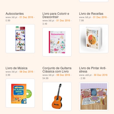
Autocolantes
Livro para Colorir e
Livro de Receitas
Descontrair
www.lidl.pt -
01 Dez 2016
-
www.lidl.pt -
01 Dez 2016
-
0.99
www.lidl.pt -
01 Dez 2016
-
7.99
3.49
Livro de Música
Conjunto de Guitarra
Livro de Pintar Anti-
Clássica com Livro
stress
www.lidl.pt -
08 Dez 2016
-
3.99
www.lidl.pt -
08 Dez 2016
-
www.aldi.pt -
30 Dez 2016
54.99
- 2.99