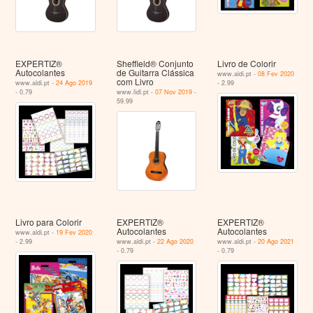
EXPERTIZ®
Sheffield® Conjunto
Livro de Colorir
Autocolantes
de Guitarra Clássica
www.aldi.pt -
08 Fev 2020
com Livro
www.aldi.pt -
24 Ago 2019
- 2.99
- 0.79
www.lidl.pt -
07 Nov 2019
-
59.99
Livro para Colorir
EXPERTIZ®
EXPERTIZ®
Autocolantes
Autocolantes
www.aldi.pt -
19 Fev 2020
- 2.99
www.aldi.pt -
22 Ago 2020
www.aldi.pt -
20 Ago 2021
- 0.79
- 0.79