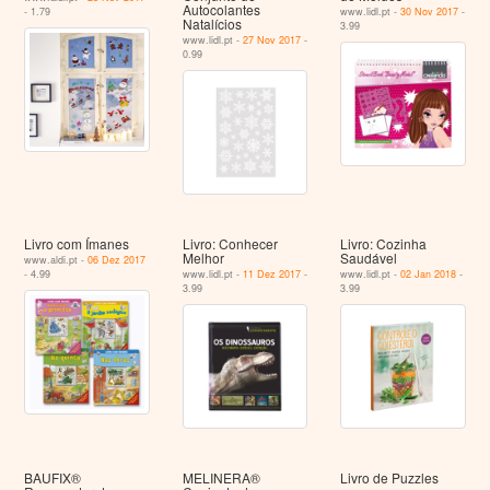
Autocolantes
- 1.79
www.lidl.pt -
30 Nov 2017
-
Natalícios
3.99
www.lidl.pt -
27 Nov 2017
-
0.99
Livro com Ímanes
Livro: Conhecer
Livro: Cozinha
Melhor
Saudável
www.aldi.pt -
06 Dez 2017
- 4.99
www.lidl.pt -
11 Dez 2017
-
www.lidl.pt -
02 Jan 2018
-
3.99
3.99
BAUFIX®
MELINERA®
Livro de Puzzles