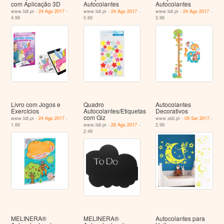
com Aplicação 3D
Autocolantes
Autocolantes
www.lidl.pt -
24 Ago 2017
-
www.lidl.pt -
24 Ago 2017
-
www.lidl.pt -
24 Ago 2017
-
4.99
0.69
3.99
Livro com Jogos e
Quadro
Autocolantes
Exercícios
Autocolantes/Etiquetas
Decorativos
com Giz
www.lidl.pt -
24 Ago 2017
-
www.aldi.pt -
09 Set 2017
-
1.69
www.lidl.pt -
28 Ago 2017
-
2.99
2.49
MELINERA®
MELINERA®
Autocolantes para