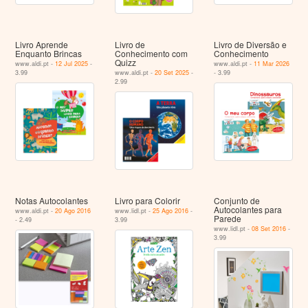
Livro Aprende
Livro de
Livro de Diversão e
Enquanto Brincas
Conhecimento com
Conhecimento
Quizz
www.aldi.pt -
12 Jul 2025
-
www.aldi.pt -
11 Mar 2026
3.99
www.aldi.pt -
20 Set 2025
-
- 3.99
2.99
Notas Autocolantes
Livro para Colorir
Conjunto de
Autocolantes para
www.aldi.pt -
20 Ago 2016
www.lidl.pt -
25 Ago 2016
-
Parede
- 2.49
3.99
www.lidl.pt -
08 Set 2016
-
3.99