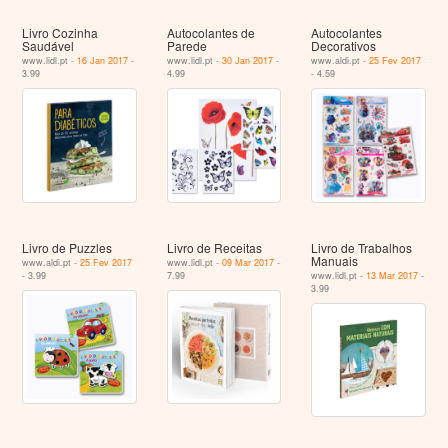
Livro Cozinha
Autocolantes de
Autocolantes
Saudável
Parede
Decorativos
www.lidl.pt -
16 Jan 2017
-
www.lidl.pt -
30 Jan 2017
-
www.aldi.pt -
25 Fev 2017
3.99
4.99
- 4.59
Livro de Puzzles
Livro de Receitas
Livro de Trabalhos
Manuais
www.aldi.pt -
25 Fev 2017
www.lidl.pt -
09 Mar 2017
-
- 3.99
7.99
www.lidl.pt -
13 Mar 2017
-
3.99