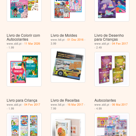
Livro de Colorir com
Livro de Moldes
Livro de Desenho
Autocolantes
para Crianças
www.lidl.pt -
01 Dez 2016
-
www.aldi.pt -
11 Mar 2026
3.99
www.aldi.pt -
04 Fev 2017
- 1.99
- 2.49
Livro para Criança
Livro de Receitas
Autocolantes
www.aldi.pt -
04 Fev 2017
www.lidl.pt -
16 Mar 2017
-
www.aldi.pt -
06 Mai 2017
- 1.99
7.99
- 4.99