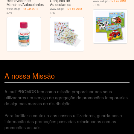
Removedor de
Conjunto de
www.aldi.pt -
17 Fev 2018
Manchas/Autocolantes
Autocolantes
- 3.99
www.lidl.pt -
18 Jan 2018
-
www.lidl.pt -
12 Fev 2018
-
2.49
1.49
A nossa Missão
A multiPROMOS tem como missão proporcinar aos seus
utilizadores um serviço de agregação de promoções temporarias
de algumas marcas de distribuição.
Para facilitar o contexto aos nossos utilizadores, guardamos a
informação das promoções passadas relacionadas com as
promoções actuais.