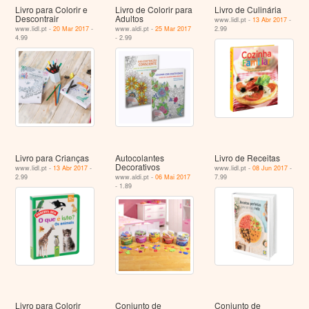
Livro para Colorir e
Livro de Colorir para
Livro de Culinária
Descontrair
Adultos
www.lidl.pt -
13 Abr 2017
-
www.lidl.pt -
20 Mar 2017
-
www.aldi.pt -
25 Mar 2017
2.99
4.99
- 2.99
Livro para Crianças
Autocolantes
Livro de Receitas
Decorativos
www.lidl.pt -
13 Abr 2017
-
www.lidl.pt -
08 Jun 2017
-
2.99
www.aldi.pt -
06 Mai 2017
7.99
- 1.89
Livro para Colorir
Conjunto de
Conjunto de