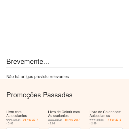
Brevemente...
Não há artigos previsto relevantes
Promoções Passadas
Livro com
Livro de Colorir com
Livro de Colorir com
Autocolantes
Autocolantes
Autocolantes
www.aldi.pt -
04 Fev 2017
www.aldi.pt -
18 Fev 2017
www.aldi.pt -
17 Fev 2018
- 3.99
- 2.99
- 2.99