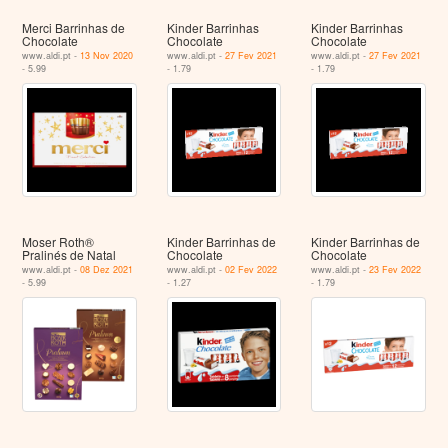
Merci Barrinhas de
Kinder Barrinhas
Kinder Barrinhas
Chocolate
Chocolate
Chocolate
www.aldi.pt -
13 Nov 2020
www.aldi.pt -
27 Fev 2021
www.aldi.pt -
27 Fev 2021
- 5.99
- 1.79
- 1.79
Moser Roth®
Kinder Barrinhas de
Kinder Barrinhas de
Pralinés de Natal
Chocolate
Chocolate
www.aldi.pt -
08 Dez 2021
www.aldi.pt -
02 Fev 2022
www.aldi.pt -
23 Fev 2022
- 5.99
- 1.27
- 1.79