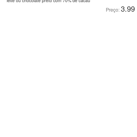
leite ou chocolate preto com 70% de cacau
3.99
Preço: