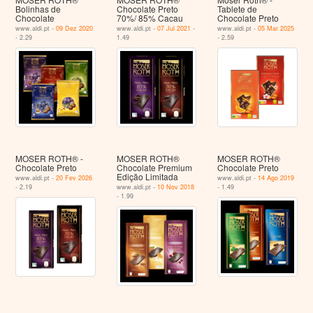
Bolinhas de
Chocolate Preto
Tablete de
Chocolate
70%/ 85% Cacau
Chocolate Preto
www.aldi.pt -
09 Dez 2020
www.aldi.pt -
07 Jul 2021
-
www.aldi.pt -
05 Mar 2025
- 2.29
1.49
- 2.59
MOSER ROTH® -
MOSER ROTH®
MOSER ROTH®
Chocolate Preto
Chocolate Premium
Chocolate Preto
Edição Limitada
www.aldi.pt -
20 Fev 2026
www.aldi.pt -
14 Ago 2019
- 2.19
www.aldi.pt -
10 Nov 2018
- 1.49
- 1.99