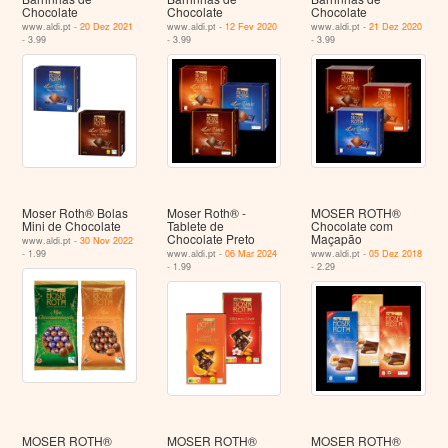
Chocolate
Chocolate
Chocolate
www.aldi.pt -
20 Dez 2021
www.aldi.pt -
12 Fev 2020
www.aldi.pt -
21 Dez 2020
- 3.99
- 3.99
- 3.99
Moser Roth® Bolas
Moser Roth® -
MOSER ROTH®
Mini de Chocolate
Tablete de
Chocolate com
Chocolate Preto
Maçapão
www.aldi.pt -
30 Nov 2022
- 1.99
www.aldi.pt -
06 Mar 2024
www.aldi.pt -
05 Dez 2018
- 1.99
- 2.29
MOSER ROTH®
MOSER ROTH®
MOSER ROTH®