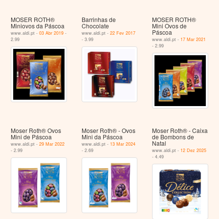
MOSER ROTH®
Barrinhas de
MOSER ROTH®
Miniovos da Páscoa
Chocolate
Mini Ovos de
Páscoa
www.aldi.pt -
03 Abr 2019
-
www.aldi.pt -
22 Fev 2017
2.99
- 3.99
www.aldi.pt -
17 Mar 2021
- 2.99
Moser Roth® Ovos
Moser Roth® - Ovos
Moser Roth® - Caixa
Mini de Páscoa
Mini da Páscoa
de Bombons de
Natal
www.aldi.pt -
29 Mar 2022
www.aldi.pt -
13 Mar 2024
- 2.99
- 2.69
www.aldi.pt -
12 Dez 2025
- 4.49