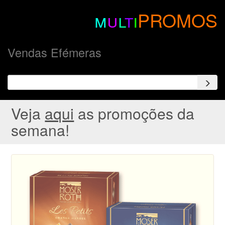
m
u
l
t
i
PROMOS
Vendas Efémeras
Veja
aqui
as promoções da
semana!