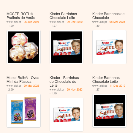
MOSER ROTH®
Kinder Barrinhas
Kinder Barrinhas de
Pralinés de Verão
Chocolate Leite
Chocolate
www.aldi.pt -
26 Jun 2019
www.aldi.pt -
09 Dez 2020
www.aldi.pt -
08 Mar 2023
- 1.99
- 1.27
- 1.39
Moser Roth® - Ovos
Kinder - Barrinhas
Kinder Barrinhas
Mini da Páscoa
de Chocolate de
Chocolate Leite
Leite
www.aldi.pt -
29 Mar 2023
www.aldi.pt -
11 Dez 2019
- 2.99
www.aldi.pt -
29 Nov 2023
- 1.27
- 1.49