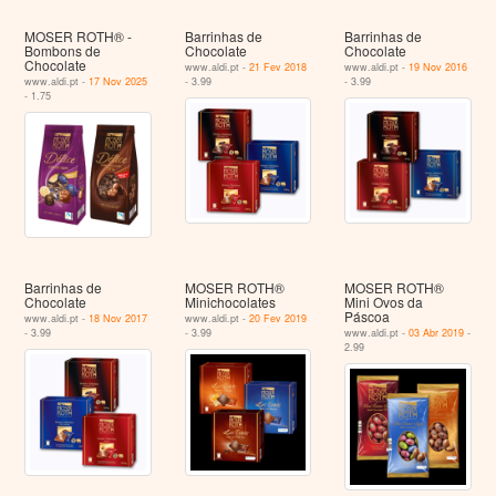
MOSER ROTH® -
Barrinhas de
Barrinhas de
Bombons de
Chocolate
Chocolate
Chocolate
www.aldi.pt -
21 Fev 2018
www.aldi.pt -
19 Nov 2016
www.aldi.pt -
17 Nov 2025
- 3.99
- 3.99
- 1.75
Barrinhas de
MOSER ROTH®
MOSER ROTH®
Chocolate
Minichocolates
Mini Ovos da
Páscoa
www.aldi.pt -
18 Nov 2017
www.aldi.pt -
20 Fev 2019
- 3.99
- 3.99
www.aldi.pt -
03 Abr 2019
-
2.99