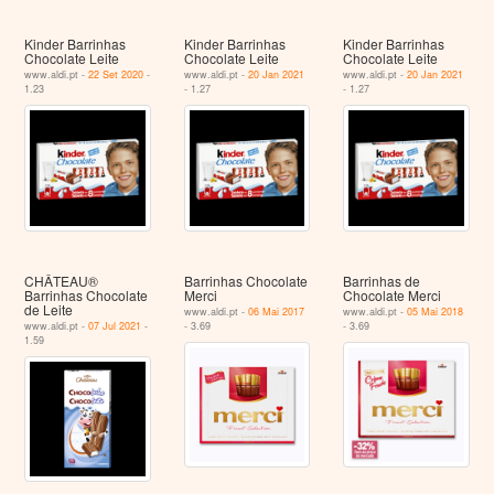
Kinder Barrinhas
Kinder Barrinhas
Kinder Barrinhas
Chocolate Leite
Chocolate Leite
Chocolate Leite
www.aldi.pt -
22 Set 2020
-
www.aldi.pt -
20 Jan 2021
www.aldi.pt -
20 Jan 2021
1.23
- 1.27
- 1.27
CHÂTEAU®
Barrinhas Chocolate
Barrinhas de
Barrinhas Chocolate
Merci
Chocolate Merci
de Leite
www.aldi.pt -
06 Mai 2017
www.aldi.pt -
05 Mai 2018
www.aldi.pt -
07 Jul 2021
-
- 3.69
- 3.69
1.59