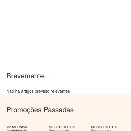
Brevemente...
Não há artigos previsto relevantes
Promoções Passadas
Moser Roth®
MOSER ROTH®
MOSER ROTH®
Barrinhas de
Barrinhas de
Barrinhas de