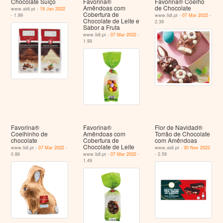
Chocolate Suíço
Favorina®
Favorina® Coelho
Amêndoas com
de Chocolate
www.aldi.pt -
19 Jan 2022
Cobertura de
- 1.99
www.lidl.pt -
07 Mar 2022
-
Chocolate de Leite e
2.39
Sabor a Fruta
www.lidl.pt -
07 Mar 2022
-
1.99
Favorina®
Favorina®
Flor de Navidad®
Coelhinho de
Amêndoas com
Torrão de Chocolate
chocolate
Cobertura de
com Amêndoas
Chocolate de Leite
www.lidl.pt -
07 Mar 2022
-
www.aldi.pt -
30 Nov 2022
0.86
www.lidl.pt -
07 Mar 2022
-
- 2.59
1.49