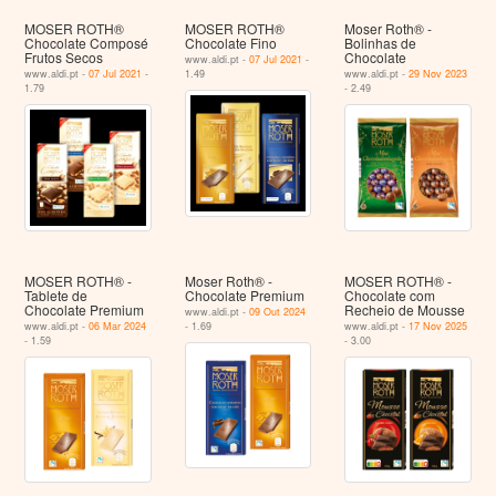
MOSER ROTH®
MOSER ROTH®
Moser Roth® -
Chocolate Composé
Chocolate Fino
Bolinhas de
Frutos Secos
Chocolate
www.aldi.pt -
07 Jul 2021
-
www.aldi.pt -
07 Jul 2021
-
1.49
www.aldi.pt -
29 Nov 2023
1.79
- 2.49
MOSER ROTH® -
Moser Roth® -
MOSER ROTH® -
Tablete de
Chocolate Premium
Chocolate com
Chocolate Premium
Recheio de Mousse
www.aldi.pt -
09 Out 2024
www.aldi.pt -
06 Mar 2024
- 1.69
www.aldi.pt -
17 Nov 2025
- 1.59
- 3.00