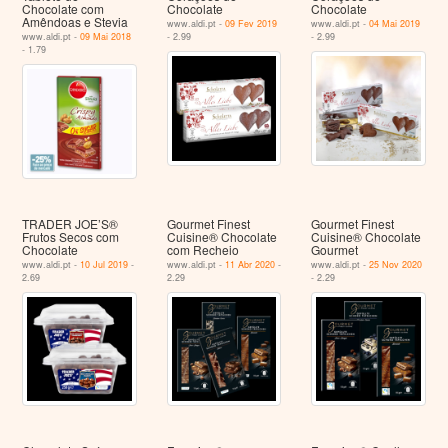
Chocolate com
Chocolate
Chocolate
Amêndoas e Stevia
www.aldi.pt -
09 Fev 2019
www.aldi.pt -
04 Mai 2019
www.aldi.pt -
09 Mai 2018
- 2.99
- 2.99
- 1.79
TRADER JOE’S®
Gourmet Finest
Gourmet Finest
Frutos Secos com
Cuisine® Chocolate
Cuisine® Chocolate
Chocolate
com Recheio
Gourmet
www.aldi.pt -
10 Jul 2019
-
www.aldi.pt -
11 Abr 2020
-
www.aldi.pt -
25 Nov 2020
2.69
2.29
- 2.29