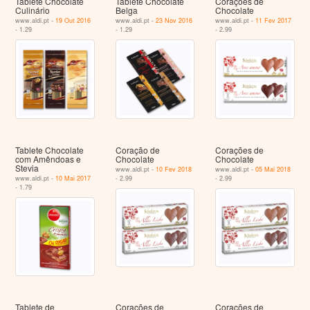
Tablete Chocolate
Tablete Chocolate
Corações de
Culinário
Belga
Chocolate
www.aldi.pt -
19 Out 2016
www.aldi.pt -
23 Nov 2016
www.aldi.pt -
11 Fev 2017
- 1.29
- 1.29
- 2.99
Tablete Chocolate
Coração de
Corações de
com Amêndoas e
Chocolate
Chocolate
Stevia
www.aldi.pt -
10 Fev 2018
www.aldi.pt -
05 Mai 2018
www.aldi.pt -
10 Mai 2017
- 2.99
- 2.99
- 1.79
Tablete de
Corações de
Corações de