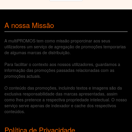
A nossa Missão
A multiPROMOS tem como missão proporcinar aos seus
utilizadores um serviço de agregação de promoções temporarias
de algumas marcas de distribuição.
Para facilitar o contexto aos nossos utilizadores, guardamos a
informação das promoções passadas relacionadas com as
promoções actuais.
O conteúdo das promoções, incluindo textos e imagens são da
exclusiva responsabilidade das marcas apresentadas, assim
como lhes pretence a respectiva propriedade intelectual. O nosso
serviço serve apenas de indexador e cache dos respectivos
conteúdos.
Política de Privacidade