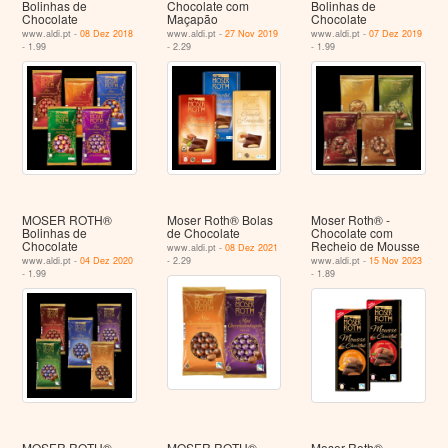
Bolinhas de
Chocolate com
Bolinhas de
Chocolate
Maçapão
Chocolate
www.aldi.pt -
08 Dez 2018
www.aldi.pt -
27 Nov 2019
www.aldi.pt -
07 Dez 2019
- 1.99
- 2.29
- 1.99
MOSER ROTH®
Moser Roth® Bolas
Moser Roth® -
Bolinhas de
de Chocolate
Chocolate com
Chocolate
Recheio de Mousse
www.aldi.pt -
08 Dez 2021
www.aldi.pt -
04 Dez 2020
- 2.29
www.aldi.pt -
15 Nov 2023
- 1.99
- 1.89
MOSER ROTH®
MOSER ROTH®
Moser Roth® -