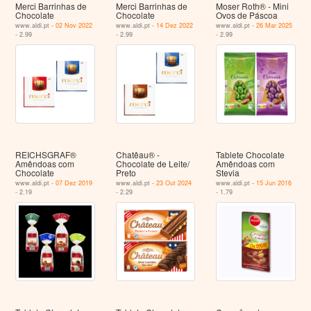
Merci Barrinhas de
Merci Barrinhas de
Moser Roth® - Mini
Chocolate
Chocolate
Ovos de Páscoa
www.aldi.pt -
02 Nov 2022
www.aldi.pt -
14 Dez 2022
www.aldi.pt -
26 Mar 2025
- 2.99
- 2.99
- 2.99
REICHSGRAF®
Chatêau® -
Tablete Chocolate
Amêndoas com
Chocolate de Leite/
Amêndoas com
Chocolate
Preto
Stevia
www.aldi.pt -
07 Dez 2019
www.aldi.pt -
23 Out 2024
www.aldi.pt -
15 Jun 2016
- 2.19
- 2.29
- 1.79