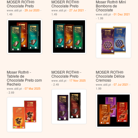
MOSER ROTH®
MOSER ROTH®
Moser Roth® Mini
Chocolate Preto
Chocolate Preto
Bombons de
Chocolate
www.aldi.pt -
29 Jul 2020
-
www.aldi.pt -
27 Jul 2021
-
1.49
1.49
www.aldi.pt -
01 Dez 2021
- 1.99
Moser Roth® -
MOSER ROTH® -
MOSER ROTH®
Tablete de
Chocolate Preto
Chocolate Délice
Chocolate Preto com
Cremoso
www.aldi.pt -
17 Nov 2025
Recheio
- 2.49
www.aldi.pt -
07 Jul 2021
-
www.aldi.pt -
07 Mai 2025
1.99
- 2.69