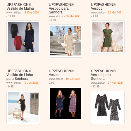
UP2FASHION®
UP2FASHION®
UP2FASHION®
Vestido de Malha
Vestido para
Vestido
Senhora
www.aldi.pt -
18 Dez 2020
www.aldi.pt -
22 Mai 2021
- 12.99
www.aldi.pt -
08 Mai 2021
- 9.99
- 9.99
UP2FASHION®
UP2FASHION®
UP2FASHION®
Vestido de Linho
Vestido
Vestido para
para Senhora
Senhora
www.aldi.pt -
10 Set 2021
-
www.aldi.pt -
19 Jun 2021
9.99
www.aldi.pt -
27 Nov 2021
- 9.99
- 13.99