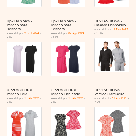
Up2Fashion® -
Up2Fashion® -
UP2FASHION® -
Vestido para
Vestido para
Casaco Desportivo
Senhora
Senhora
www.aldi.pt -
19 Fev 2025
www.aldi.pt -
20 Jul 2024
-
www.aldi.pt -
07 Ago 2024
- 13.99
7.99
- 9.99
UP2FASHION® -
UP2FASHION® -
UP2FASHION® -
Vestido Polo
Vestido Enrugado
Vestido Camiseiro
www.aldi.pt -
16 Abr 2025
-
www.aldi.pt -
16 Abr 2025
-
www.aldi.pt -
16 Abr 2025
-
9.99
7.99
7.99