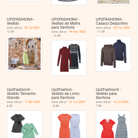
UP2FASHION® -
UP2FASHION® -
UP2FASHION® -
Vestido
Vestido de Malha
Casaco Desportivo
para Senhora
www.aldi.pt -
05 Jul 2023
-
www.aldi.pt -
03 Fev 2024
12.99
www.aldi.pt -
04 Nov 2023
- 11.99
- 12.99
Up2Fashion® -
Up2Fashion -
Up2Fashion® -
Vestido Tamanho
Vestido de Linho
Vestido para
Grande
para Senhora
Senhora
www.aldi.pt -
17 Abr 2024
-
www.aldi.pt -
01 Jun 2024
www.aldi.pt -
10 Jul 2024
-
8.99
- 9.99
7.99