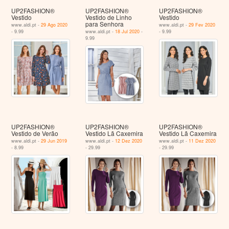
UP2FASHION®
UP2FASHION®
UP2FASHION®
Vestido
Vestido de Linho
Vestido
para Senhora
www.aldi.pt -
29 Ago 2020
www.aldi.pt -
29 Fev 2020
- 9.99
www.aldi.pt -
18 Jul 2020
-
- 9.99
9.99
UP2FASHION®
UP2FASHION®
UP2FASHION®
Vestido de Verão
Vestido Lã Caxemira
Vestido Lã Caxemira
www.aldi.pt -
29 Jun 2019
www.aldi.pt -
12 Dez 2020
www.aldi.pt -
11 Dez 2020
- 8.99
- 29.99
- 29.99