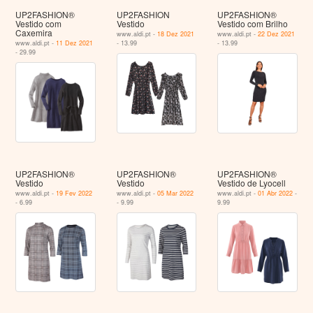
UP2FASHION®
UP2FASHION
UP2FASHION®
Vestido com
Vestido
Vestido com Brilho
Caxemira
www.aldi.pt -
18 Dez 2021
www.aldi.pt -
22 Dez 2021
www.aldi.pt -
11 Dez 2021
- 13.99
- 13.99
- 29.99
UP2FASHION®
UP2FASHION®
UP2FASHION®
Vestido
Vestido
Vestido de Lyocell
www.aldi.pt -
19 Fev 2022
www.aldi.pt -
05 Mar 2022
www.aldi.pt -
01 Abr 2022
-
- 6.99
- 9.99
9.99