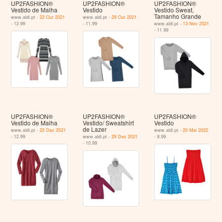
UP2FASHION®
UP2FASHION®
UP2FASHION®
Vestido de Malha
Vestido
Vestido Sweat,
Tamanho Grande
www.aldi.pt -
22 Out 2021
www.aldi.pt -
29 Out 2021
- 12.99
- 11.99
www.aldi.pt -
13 Nov 2021
- 11.99
UP2FASHION®
UP2FASHION®
UP2FASHION®
Vestido de Malha
Vestido/ Sweatshirt
Vestido
de Lazer
www.aldi.pt -
22 Dez 2021
www.aldi.pt -
20 Mai 2022
- 12.99
www.aldi.pt -
29 Dez 2021
- 8.99
- 10.99