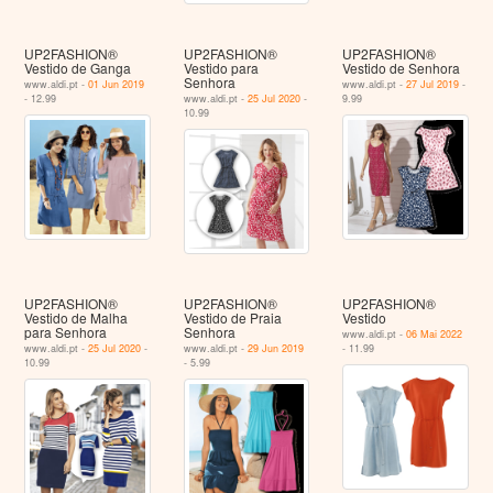
UP2FASHION®
UP2FASHION®
UP2FASHION®
Vestido de Ganga
Vestido para
Vestido de Senhora
Senhora
www.aldi.pt -
01 Jun 2019
www.aldi.pt -
27 Jul 2019
-
- 12.99
www.aldi.pt -
25 Jul 2020
-
9.99
10.99
UP2FASHION®
UP2FASHION®
UP2FASHION®
Vestido de Malha
Vestido de Praia
Vestido
para Senhora
Senhora
www.aldi.pt -
06 Mai 2022
www.aldi.pt -
25 Jul 2020
-
www.aldi.pt -
29 Jun 2019
- 11.99
10.99
- 5.99