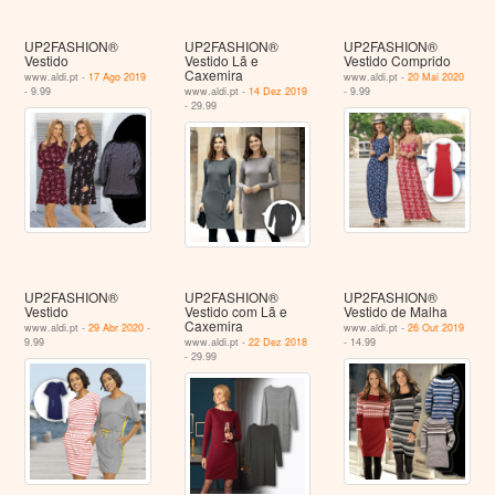
UP2FASHION®
UP2FASHION®
UP2FASHION®
Vestido
Vestido Lã e
Vestido Comprido
Caxemira
www.aldi.pt -
17 Ago 2019
www.aldi.pt -
20 Mai 2020
- 9.99
www.aldi.pt -
14 Dez 2019
- 9.99
- 29.99
UP2FASHION®
UP2FASHION®
UP2FASHION®
Vestido
Vestido com Lã e
Vestido de Malha
Caxemira
www.aldi.pt -
29 Abr 2020
-
www.aldi.pt -
26 Out 2019
9.99
www.aldi.pt -
22 Dez 2018
- 14.99
- 29.99