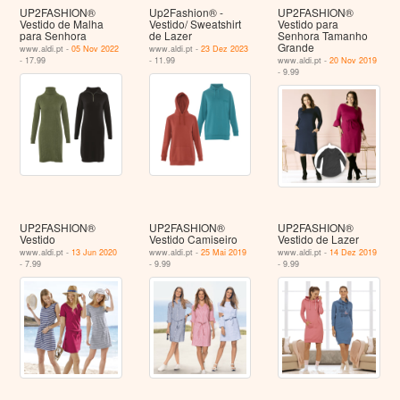
UP2FASHION®
Up2Fashion® -
UP2FASHION®
Vestido de Malha
Vestido/ Sweatshirt
Vestido para
para Senhora
de Lazer
Senhora Tamanho
Grande
www.aldi.pt -
05 Nov 2022
www.aldi.pt -
23 Dez 2023
- 17.99
- 11.99
www.aldi.pt -
20 Nov 2019
- 9.99
UP2FASHION®
UP2FASHION®
UP2FASHION®
Vestido
Vestido Camiseiro
Vestido de Lazer
www.aldi.pt -
13 Jun 2020
www.aldi.pt -
25 Mai 2019
www.aldi.pt -
14 Dez 2019
- 7.99
- 9.99
- 9.99