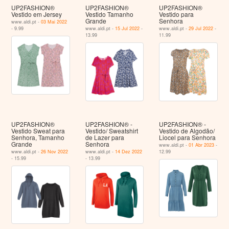
UP2FASHION®
UP2FASHION®
UP2FASHION®
Vestido em Jersey
Vestido Tamanho
Vestido para
Grande
Senhora
www.aldi.pt -
03 Mai 2022
- 9.99
www.aldi.pt -
15 Jul 2022
-
www.aldi.pt -
29 Jul 2022
-
13.99
11.99
UP2FASHION®
UP2FASHION® -
UP2FASHION® -
Vestido Sweat para
Vestido/ Sweatshirt
Vestido de Algodão/
Senhora, Tamanho
de Lazer para
Liocel para Senhora
Grande
Senhora
www.aldi.pt -
01 Abr 2023
-
www.aldi.pt -
26 Nov 2022
www.aldi.pt -
14 Dez 2022
12.99
- 15.99
- 13.99