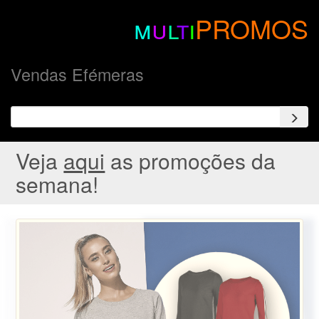
m
u
l
t
i
PROMOS
Vendas Efémeras
Veja
aqui
as promoções da
semana!