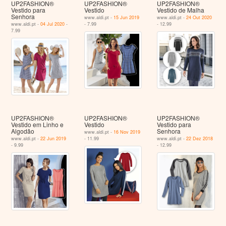
UP2FASHION®
UP2FASHION®
UP2FASHION®
Vestido para
Vestido
Vestido de Malha
Senhora
www.aldi.pt -
15 Jun 2019
www.aldi.pt -
24 Out 2020
www.aldi.pt -
04 Jul 2020
-
- 7.99
- 12.99
7.99
UP2FASHION®
UP2FASHION®
UP2FASHION®
Vestido em Linho e
Vestido
Vestido para
Algodão
Senhora
www.aldi.pt -
16 Nov 2019
www.aldi.pt -
22 Jun 2019
- 11.99
www.aldi.pt -
22 Dez 2018
- 9.99
- 12.99