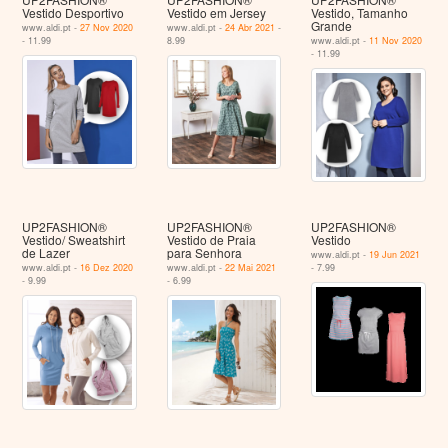
Vestido Desportivo
Vestido em Jersey
Vestido, Tamanho
Grande
www.aldi.pt -
27 Nov 2020
www.aldi.pt -
24 Abr 2021
-
- 11.99
8.99
www.aldi.pt -
11 Nov 2020
- 11.99
UP2FASHION®
UP2FASHION®
UP2FASHION®
Vestido/ Sweatshirt
Vestido de Praia
Vestido
de Lazer
para Senhora
www.aldi.pt -
19 Jun 2021
www.aldi.pt -
16 Dez 2020
www.aldi.pt -
22 Mai 2021
- 7.99
- 9.99
- 6.99