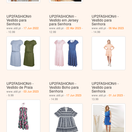
UP2FASHION®
UP2FASHION® -
UP2FASHION® -
Vestido para
Vestido em Jersey
Vestido para
Senhora
para Senhora
Senhora
www.aldi.pt -
17 Jun 2022
www.aldi.pt -
22 Abr 2023
-
www.aldi.pt -
06 Mai 2023
- 10.99
12.99
- 14.99
UP2FASHION® -
UP2FASHION® -
UP2FASHION® -
Vestido de Praia
Vestido Boho para
Vestido para
Senhora
Senhora
www.aldi.pt -
03 Jun 2023
- 9.99
www.aldi.pt -
17 Jun 2023
www.aldi.pt -
01 Jul 2023
-
- 14.99
13.99