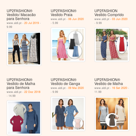
UP2FASHION®
UP2FASHION®
UP2FASHION
Vestido/ Macacão
Vestido Praia
Vestido Comprido
para Senhora
www.aldi.pt -
06 Jun 2020
www.aldi.pt -
03 Jun 2020
www.aldi.pt -
20 Jul 2019
-
- 5.99
- 9.99
9.99
UP2FASHION®
UP2FASHION®
UP2FASHION®
Vestido de Malha
Vestido de Ganga
Vestido de Malha
para Senhora
www.aldi.pt -
09 Mai 2020
www.aldi.pt -
16 Set 2020
-
www.aldi.pt -
22 Dez 2018
- 9.99
11.99
- 14.99