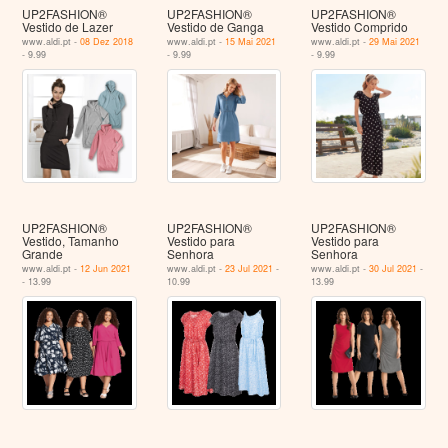
UP2FASHION®
UP2FASHION®
UP2FASHION®
Vestido de Lazer
Vestido de Ganga
Vestido Comprido
www.aldi.pt -
08 Dez 2018
www.aldi.pt -
15 Mai 2021
www.aldi.pt -
29 Mai 2021
- 9.99
- 9.99
- 9.99
UP2FASHION®
UP2FASHION®
UP2FASHION®
Vestido, Tamanho
Vestido para
Vestido para
Grande
Senhora
Senhora
www.aldi.pt -
12 Jun 2021
www.aldi.pt -
23 Jul 2021
-
www.aldi.pt -
30 Jul 2021
-
- 13.99
10.99
13.99