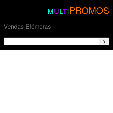
m
u
l
t
i
PROMOS
Vendas Efémeras