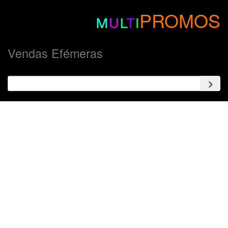
m
u
l
t
i
PROMOS
Vendas Efémeras