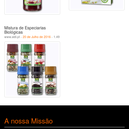
Mistura de Especiarias
Biológicas
www.aldi.pt -
20 de Julho de 2016
- 1.49
A nossa Missão