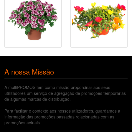
A nossa Missão
A multiPROMOS tem como missão proporcinar aos seus
utilizadores um serviço de agregação de promoções temporarias
de algumas marcas de distribuição.
Para facilitar o contexto aos nossos utilizadores, guardamos a
informação das promoções passadas relacionadas com as
promoções actuais.