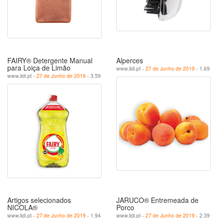
FAIRY® Detergente Manual
Alperces
para Loiça de Limão
www.lidl.pt -
27 de Junho de 2019
- 1.69
www.lidl.pt -
27 de Junho de 2019
- 3.59
Artigos selecionados
JARUCO® Entremeada de
NICOLA®
Porco
www.lidl.pt -
27 de Junho de 2019
- 1.94
www.lidl.pt -
27 de Junho de 2019
- 2.39