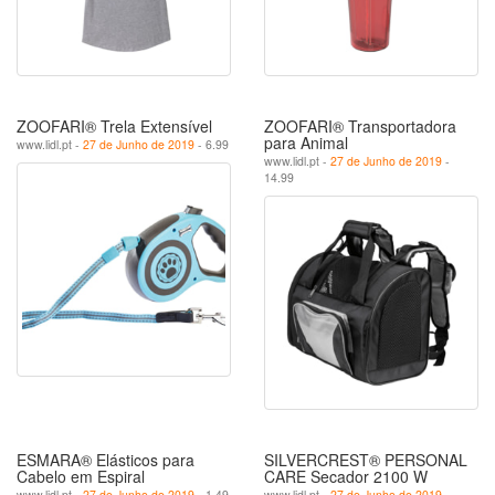
ZOOFARI® Trela Extensível
ZOOFARI® Transportadora
para Animal
www.lidl.pt -
27 de Junho de 2019
- 6.99
www.lidl.pt -
27 de Junho de 2019
-
14.99
ESMARA® Elásticos para
SILVERCREST® PERSONAL
Cabelo em Espiral
CARE Secador 2100 W
www.lidl.pt -
27 de Junho de 2019
- 1.49
www.lidl.pt -
27 de Junho de 2019
-