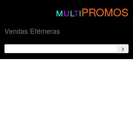
m
u
l
t
i
PROMOS
Vendas Efémeras