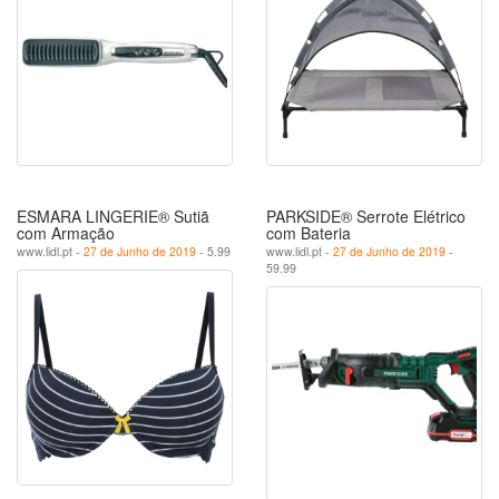
ESMARA LINGERIE® Sutiã
PARKSIDE® Serrote Elétrico
com Armação
com Bateria
www.lidl.pt -
27 de Junho de 2019
- 5.99
www.lidl.pt -
27 de Junho de 2019
-
59.99