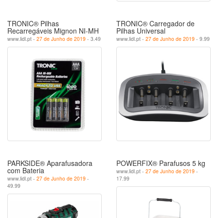
TRONIC® Pilhas
TRONIC® Carregador de
Recarregáveis Mignon NI-MH
Pilhas Universal
www.lidl.pt -
27 de Junho de 2019
- 3.49
www.lidl.pt -
27 de Junho de 2019
- 9.99
PARKSIDE® Aparafusadora
POWERFIX® Parafusos 5 kg
com Bateria
www.lidl.pt -
27 de Junho de 2019
-
www.lidl.pt -
27 de Junho de 2019
-
17.99
49.99