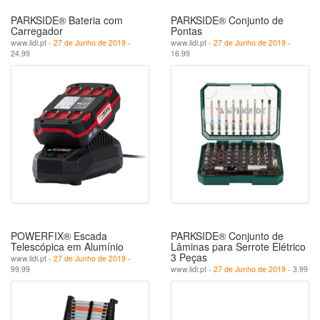
PARKSIDE® Bateria com
PARKSIDE® Conjunto de
Carregador
Pontas
www.lidl.pt -
27 de Junho de 2019
-
www.lidl.pt -
27 de Junho de 2019
-
24.99
16.99
POWERFIX® Escada
PARKSIDE® Conjunto de
Telescópica em Alumínio
Lâminas para Serrote Elétrico
3 Peças
www.lidl.pt -
27 de Junho de 2019
-
99.99
www.lidl.pt -
27 de Junho de 2019
- 3.99