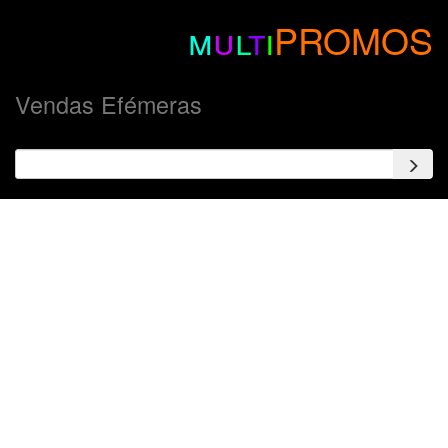
m
u
l
t
i
PROMOS
Vendas Efémeras