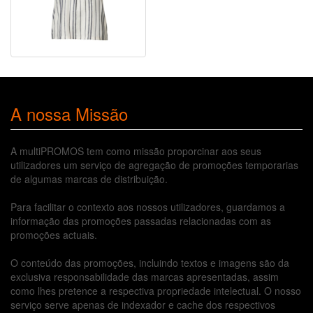
A nossa Missão
A multiPROMOS tem como missão proporcinar aos seus
utilizadores um serviço de agregação de promoções temporarias
de algumas marcas de distribuição.
Para facilitar o contexto aos nossos utilizadores, guardamos a
informação das promoções passadas relacionadas com as
promoções actuais.
O conteúdo das promoções, incluindo textos e imagens são da
exclusiva responsabilidade das marcas apresentadas, assim
como lhes pretence a respectiva propriedade intelectual. O nosso
serviço serve apenas de indexador e cache dos respectivos