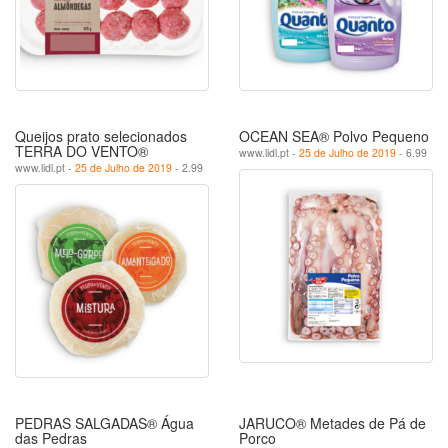
Queijos prato selecionados
OCEAN SEA® Polvo Pequeno
TERRA DO VENTO®
www.lidl.pt -
25 de Julho de 2019
- 6.99
www.lidl.pt -
25 de Julho de 2019
- 2.99
PEDRAS SALGADAS® Água
JARUCO® Metades de Pá de
das Pedras
Porco