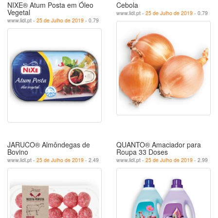
NIXE® Atum Posta em Óleo
Cebola
Vegetal
www.lidl.pt -
25 de Julho de 2019
- 0.79
www.lidl.pt -
25 de Julho de 2019
- 0.79
JARUCO® Almôndegas de
QUANTO® Amaciador para
Bovino
Roupa 33 Doses
www.lidl.pt -
25 de Julho de 2019
- 2.49
www.lidl.pt -
25 de Julho de 2019
- 2.99