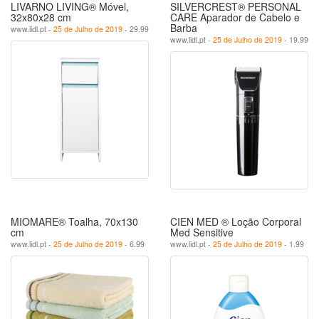
LIVARNO LIVING® Móvel,
SILVERCREST® PERSONAL
32x80x28 cm
CARE Aparador de Cabelo e
Barba
www.lidl.pt -
25 de Julho de 2019
- 29.99
www.lidl.pt -
25 de Julho de 2019
- 19.99
MIOMARE® Toalha, 70x130
CIEN MED ® Loção Corporal
cm
Med Sensitive
www.lidl.pt -
25 de Julho de 2019
- 6.99
www.lidl.pt -
25 de Julho de 2019
- 1.99