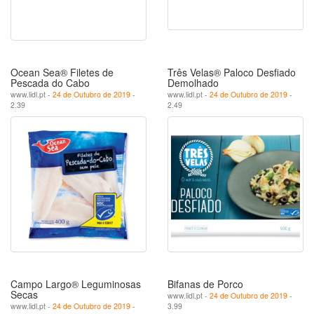
Ocean Sea® Filetes de
Três Velas® Paloco Desfiado
Pescada do Cabo
Demolhado
www.lidl.pt -
24 de Outubro de 2019
-
www.lidl.pt -
24 de Outubro de 2019
-
2.39
2.49
Campo Largo® Leguminosas
Bifanas de Porco
Secas
www.lidl.pt -
24 de Outubro de 2019
-
www.lidl.pt -
24 de Outubro de 2019
-
3.99