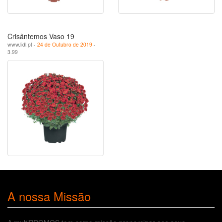
Crisântemos Vaso 19
www.lidl.pt -
24 de Outubro de 2019
-
3.99
A nossa Missão