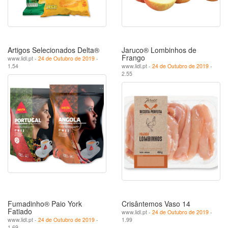
Artigos Selecionados Delta®
Jaruco® Lombinhos de
Frango
www.lidl.pt -
24 de Outubro de 2019
-
1.54
www.lidl.pt -
24 de Outubro de 2019
-
2.55
Fumadinho® Paio York
Crisântemos Vaso 14
Fatiado
www.lidl.pt -
24 de Outubro de 2019
-
www.lidl.pt -
24 de Outubro de 2019
-
1.99
1.69