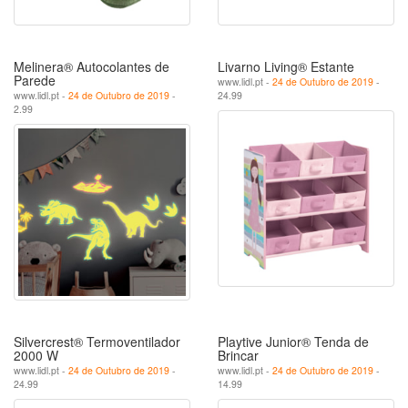
Melinera® Autocolantes de
Livarno Living® Estante
Parede
www.lidl.pt -
24 de Outubro de 2019
-
www.lidl.pt -
24 de Outubro de 2019
-
24.99
2.99
Silvercrest® Termoventilador
Playtive Junior® Tenda de
2000 W
Brincar
www.lidl.pt -
24 de Outubro de 2019
-
www.lidl.pt -
24 de Outubro de 2019
-
24.99
14.99