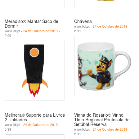
Meradiso® Manta/ Saco de
Chávena
Dormir
www.lidl.pt -
24 de Outubro de 2019
-
www.lidl.pt -
24 de Outubro de 2019
-
2.99
9.99
Melinera® Suporte para Livros
Vinha do Rosário® Vinho
2 Unidades
Tinto Regional Península de
Setúbal Reserva
www.lidl.pt -
24 de Outubro de 2019
-
5.99
www.lidl.pt -
24 de Outubro de 2019
-
2.39