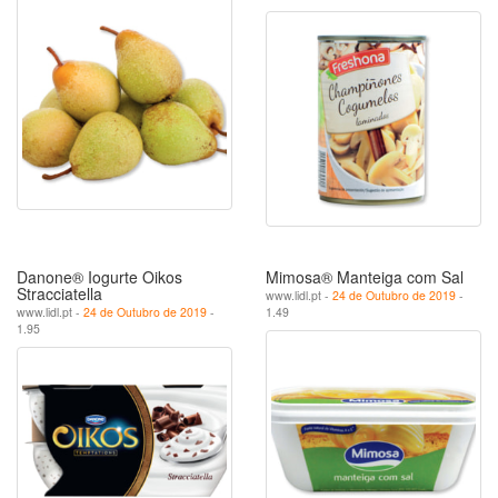
Danone® Iogurte Oikos
Mimosa® Manteiga com Sal
Stracciatella
www.lidl.pt -
24 de Outubro de 2019
-
www.lidl.pt -
24 de Outubro de 2019
-
1.49
1.95