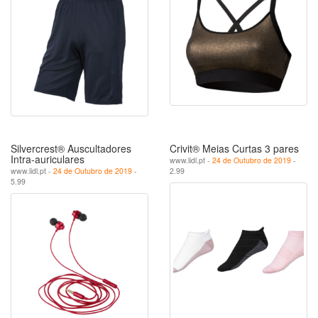
Silvercrest® Auscultadores
Crivit® Meias Curtas 3 pares
Intra-auriculares
www.lidl.pt -
24 de Outubro de 2019
-
www.lidl.pt -
24 de Outubro de 2019
-
2.99
5.99