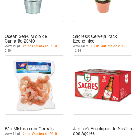
Ocean Sea® Miolo de
Sagres® Cerveja Pack
Camarão 20/40
Económico
www.lidl.pt -
24 de Outubro de 2019
-
www.lidl.pt -
24 de Outubro de 2019
-
3.99
12.99
Pão Mistura com Cereais
Jaruco® Escalopes de Novilho
dos Açores
www.lidl.pt -
24 de Outubro de 2019
-