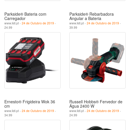
Parkside® Bateria com
Parkside® Rebarbadora
Carregador
Angular a Bateria
www.lidl.pt -
24 de Outubro de 2019
-
www.lidl.pt -
24 de Outubro de 2019
-
24.99
39.99
Ernesto® Frigideira Wok 36
Russell Hobbs® Fervedor de
cm
Água 2400 W
www.lidl.pt -
24 de Outubro de 2019
-
www.lidl.pt -
24 de Outubro de 2019
-
34.99
24.99