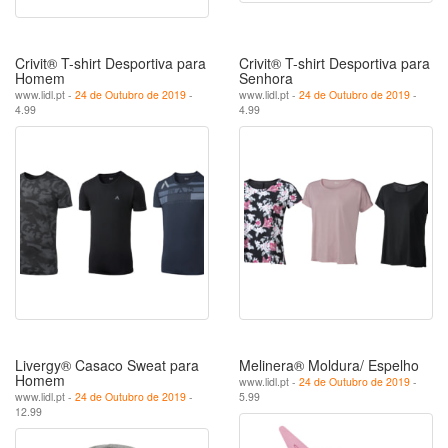
Crivit® T-shirt Desportiva para
Crivit® T-shirt Desportiva para
Homem
Senhora
www.lidl.pt -
24 de Outubro de 2019
-
www.lidl.pt -
24 de Outubro de 2019
-
4.99
4.99
Livergy® Casaco Sweat para
Melinera® Moldura/ Espelho
Homem
www.lidl.pt -
24 de Outubro de 2019
-
www.lidl.pt -
24 de Outubro de 2019
-
5.99
12.99