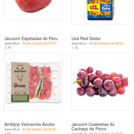
Jaruco® Espetadas de Peru
Uva Red Globe
www.lidl.pt -
24 de Outubro de 2019
-
www.lidl.pt -
24 de Outubro de 2019
-
2.79
1.79
Amêijoa Vietnamita Avulso
Jaruco® Costeletas do
Cachaço de Porco
www.lidl.pt -
24 de Outubro de 2019
-
1.89
www.lidl.pt -
24 de Outubro de 2019
-