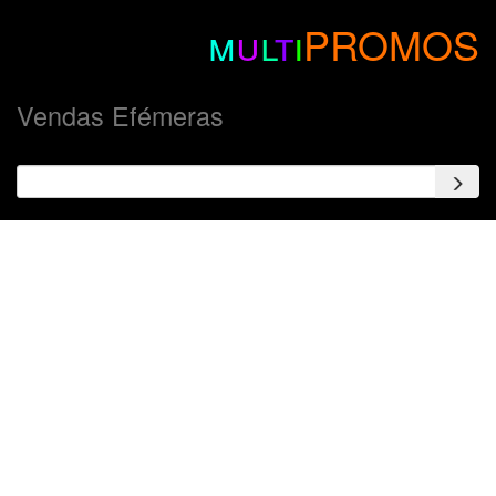
m
u
l
t
i
PROMOS
Vendas Efémeras