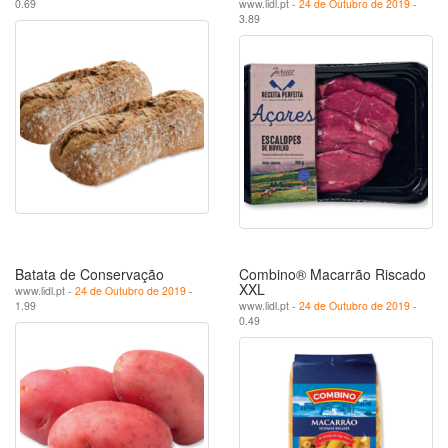
0.69
www.lidl.pt -
24 de Outubro de 2019
-
3.89
Batata de Conservação
Combino® Macarrão Riscado
XXL
www.lidl.pt -
24 de Outubro de 2019
-
1.99
www.lidl.pt -
24 de Outubro de 2019
-
0.49