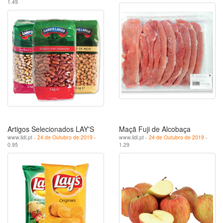
1.49
Artigos Selecionados LAY'S
Maçã Fuji de Alcobaça
www.lidl.pt -
24 de Outubro de 2019
-
www.lidl.pt -
24 de Outubro de 2019
-
0.95
1.29