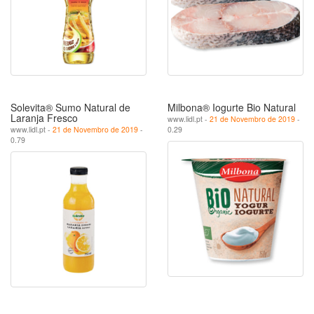
Solevita® Sumo Natural de
Milbona® Iogurte Bio Natural
Laranja Fresco
www.lidl.pt -
21 de Novembro de 2019
-
www.lidl.pt -
21 de Novembro de 2019
-
0.29
0.79