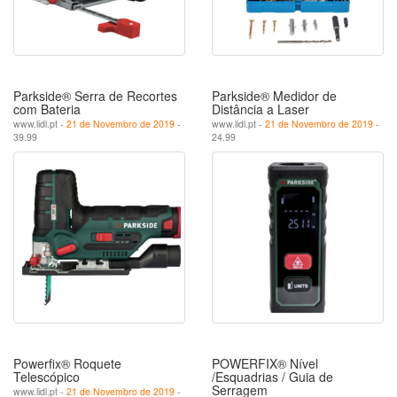
Parkside® Serra de Recortes
Parkside® Medidor de
com Bateria
Distância a Laser
www.lidl.pt -
21 de Novembro de 2019
-
www.lidl.pt -
21 de Novembro de 2019
-
39.99
24.99
Powerfix® Roquete
POWERFIX® Nível
Telescópico
/Esquadrias / Guia de
Serragem
www.lidl.pt -
21 de Novembro de 2019
-