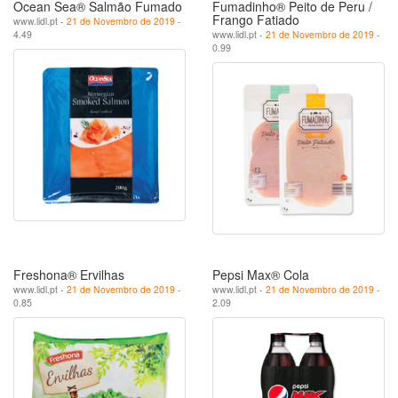
Ocean Sea® Salmão Fumado
Fumadinho® Peito de Peru /
Frango Fatiado
www.lidl.pt -
21 de Novembro de 2019
-
4.49
www.lidl.pt -
21 de Novembro de 2019
-
0.99
Freshona® Ervilhas
Pepsi Max® Cola
www.lidl.pt -
21 de Novembro de 2019
-
www.lidl.pt -
21 de Novembro de 2019
-
0.85
2.09