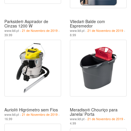
Parkside® Aspirador de
Vileda® Balde com
Cinzas 1200 W
Espremedor
www.lidl.pt -
21 de Novembro de 2019
-
www.lidl.pt -
21 de Novembro de 2019
-
39.99
8.99
Auriol® Higrómetro sem Fios
Meradiso® Chouriço para
Janela/ Porta
www.lidl.pt -
21 de Novembro de 2019
-
16.99
www.lidl.pt -
21 de Novembro de 2019
-
4.99