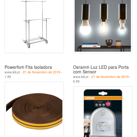
Powerfix® Fita Isoladora
Osram® Luz LED para Porta
com Sensor
www.lidl.pt -
21 de Novembro de 2019
-
1.99
www.lidl.pt -
21 de Novembro de 2019
-
6.99