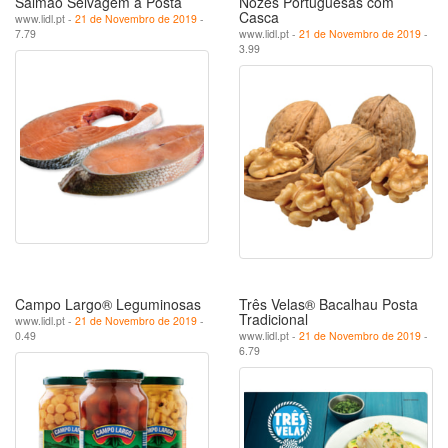
Salmão Selvagem à Posta
Nozes Portuguesas com
Casca
www.lidl.pt -
21 de Novembro de 2019
-
7.79
www.lidl.pt -
21 de Novembro de 2019
-
3.99
Campo Largo® Leguminosas
Três Velas® Bacalhau Posta
Tradicional
www.lidl.pt -
21 de Novembro de 2019
-
0.49
www.lidl.pt -
21 de Novembro de 2019
-
6.79