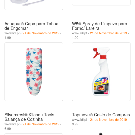
Aquapur® Capa para Tábua
W5® Spray de Limpeza para
de Engomar
Forno/ Lareira
www.lidl.pt -
21 de Novembro de 2019
-
www.lidl.pt -
21 de Novembro de 2019
-
4.99
1.99
Silvercrest® Kitchen Tools
Topmove® Cesto de Compras
Balança de Cozinha
www.lidl.pt -
21 de Novembro de 2019
-
www.lidl.pt -
21 de Novembro de 2019
-
9.99
6.99