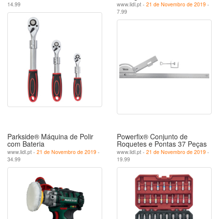
14.99
www.lidl.pt -
21 de Novembro de 2019
-
7.99
Parkside® Máquina de Polir
Powerfix® Conjunto de
com Bateria
Roquetes e Pontas 37 Peças
www.lidl.pt -
21 de Novembro de 2019
-
www.lidl.pt -
21 de Novembro de 2019
-
34.99
19.99