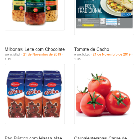
Milbona® Leite com Chocolate
Tomate de Cacho
www.lidl.pt -
21 de Novembro de 2019
-
www.lidl.pt -
21 de Novembro de 2019
-
1.19
1.35
Pão Rústico com Massa Mãe
Carnalentejana® Carne de