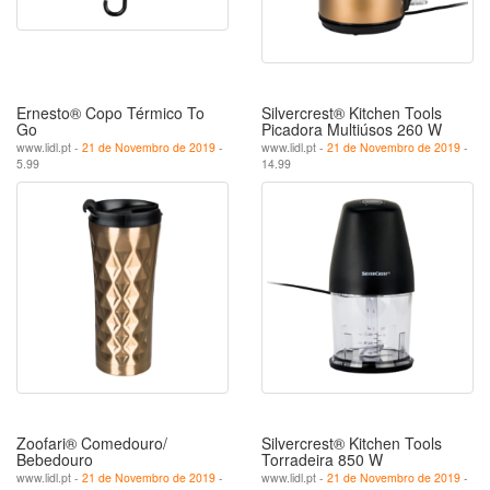
Ernesto® Copo Térmico To
Silvercrest® Kitchen Tools
Go
Picadora Multiúsos 260 W
www.lidl.pt -
21 de Novembro de 2019
-
www.lidl.pt -
21 de Novembro de 2019
-
5.99
14.99
Zoofari® Comedouro/
Silvercrest® Kitchen Tools
Bebedouro
Torradeira 850 W
www.lidl.pt -
21 de Novembro de 2019
-
www.lidl.pt -
21 de Novembro de 2019
-