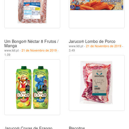
Um Bongo® Néctar 8 Frutos /
Jaruco® Lombo de Porco
Manga
www.lidl.pt -
21 de Novembro de 2019
-
www.lidl.pt -
21 de Novembro de 2019
-
3.49
1.09
Jaruco® Coxas de Frango
Biscoitos