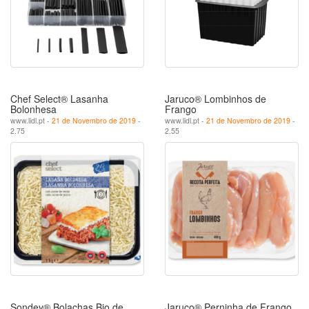
Chef Select® Lasanha
Jaruco® Lombinhos de
Bolonhesa
Frango
www.lidl.pt -
21 de Novembro de 2019
-
www.lidl.pt -
21 de Novembro de 2019
-
2.75
2.55
Sondey® Bolachas Bio de
Jaruco® Perninha de Frango