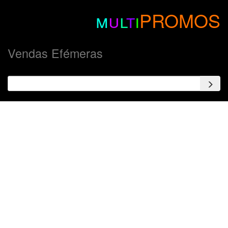
m
u
l
t
i
PROMOS
Vendas Efémeras