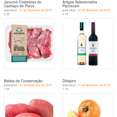
Jaruco® Costeletas do
Artigos Selecionados
Cachaço de Porco
Pacheca®
www.lidl.pt -
21 de Novembro de 2019
-
www.lidl.pt -
21 de Novembro de 2019
-
2.59
4.19
Batata de Conservação
Dióspiro
www.lidl.pt -
21 de Novembro de 2019
-
www.lidl.pt -
21 de Novembro de 2019
-
1.99
1.79