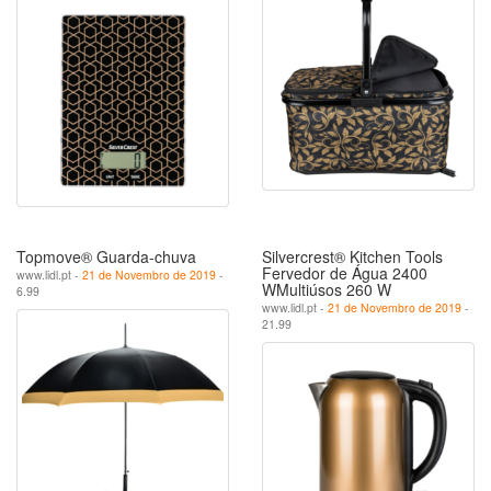
Topmove® Guarda-chuva
Silvercrest® Kitchen Tools
Fervedor de Água 2400
www.lidl.pt -
21 de Novembro de 2019
-
WMultiúsos 260 W
6.99
www.lidl.pt -
21 de Novembro de 2019
-
21.99