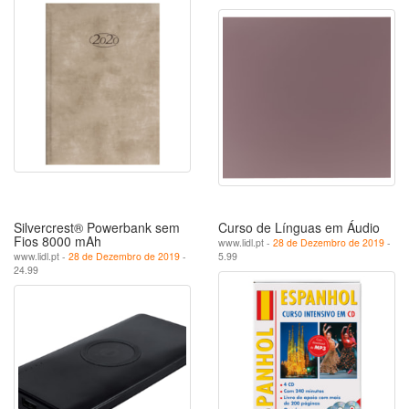
Silvercrest® Powerbank sem
Curso de Línguas em Áudio
Fios 8000 mAh
www.lidl.pt -
28 de Dezembro de 2019
-
www.lidl.pt -
28 de Dezembro de 2019
-
5.99
24.99