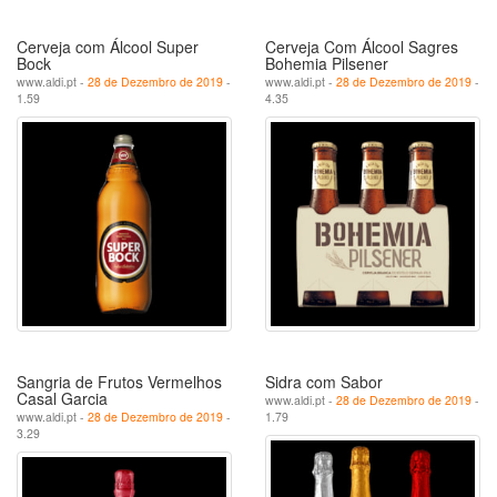
Cerveja com Álcool Super
Cerveja Com Álcool Sagres
Bock
Bohemia Pilsener
www.aldi.pt -
28 de Dezembro de 2019
-
www.aldi.pt -
28 de Dezembro de 2019
-
1.59
4.35
Sangria de Frutos Vermelhos
Sidra com Sabor
Casal Garcia
www.aldi.pt -
28 de Dezembro de 2019
-
www.aldi.pt -
28 de Dezembro de 2019
-
1.79
3.29