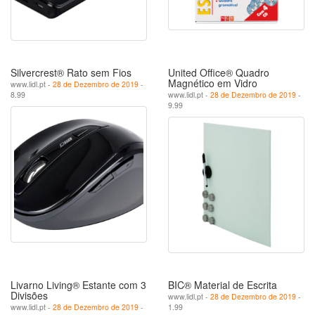
Silvercrest® Rato sem Fios
United Office® Quadro
Magnético em Vidro
www.lidl.pt -
28 de Dezembro de 2019
-
8.99
www.lidl.pt -
28 de Dezembro de 2019
-
9.99
Livarno Living® Estante com 3
BIC® Material de Escrita
Divisões
www.lidl.pt -
28 de Dezembro de 2019
-
www.lidl.pt -
28 de Dezembro de 2019
-
1.99