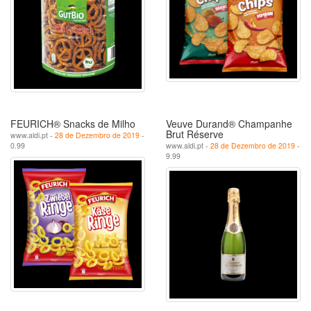
FEURICH® Snacks de Milho
Veuve Durand® Champanhe
Brut Réserve
www.aldi.pt -
28 de Dezembro de 2019
-
0.99
www.aldi.pt -
28 de Dezembro de 2019
-
9.99