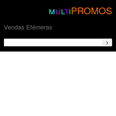
m
u
l
t
i
PROMOS
Vendas Efémeras