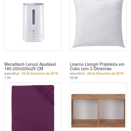
Meradiso® Lençol Ajustável
Livarno Living® Prateleira em
180-200x200x25 CM
Cubo com 2 Divisórias
www.lidl.pt -
28 de Dezembro de 2019
-
www.lidl.pt -
28 de Dezembro de 2019
-
7.99
29.98