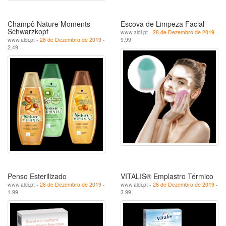
Champô Nature Moments
Escova de Limpeza Facial
Schwarzkopf
www.aldi.pt -
28 de Dezembro de 2019
-
www.aldi.pt -
28 de Dezembro de 2019
-
9.99
2.49
Penso Esterilizado
VITALIS® Emplastro Térmico
www.aldi.pt -
28 de Dezembro de 2019
-
www.aldi.pt -
28 de Dezembro de 2019
-
1.99
3.99