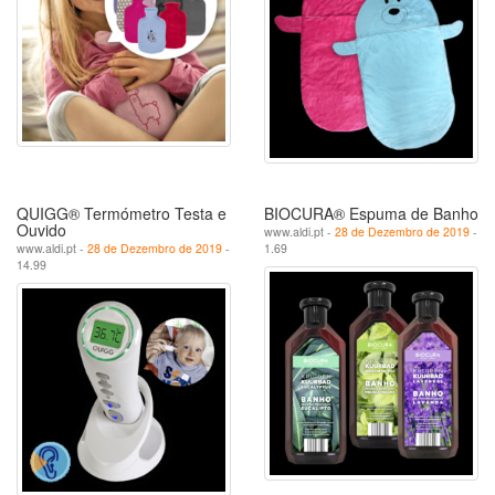
QUIGG® Termómetro Testa e
BIOCURA® Espuma de Banho
Ouvido
www.aldi.pt -
28 de Dezembro de 2019
-
www.aldi.pt -
28 de Dezembro de 2019
-
1.69
14.99