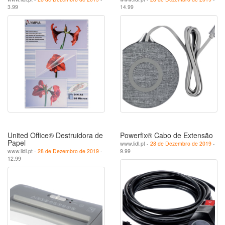
3.99
14.99
United Office® Destruidora de
Powerfix® Cabo de Extensão
Papel
www.lidl.pt -
28 de Dezembro de 2019
-
www.lidl.pt -
28 de Dezembro de 2019
-
9.99
12.99