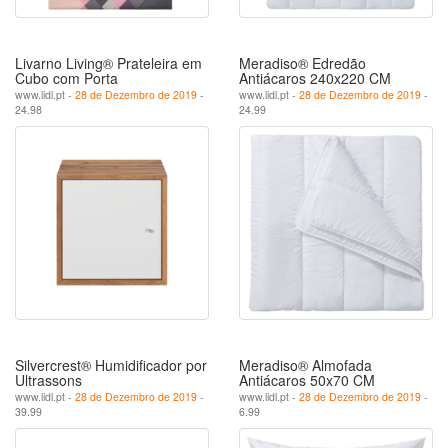
Livarno Living® Prateleira em
Meradiso® Edredão
Cubo com Porta
Antiácaros 240x220 CM
www.lidl.pt -
28 de Dezembro de 2019
-
www.lidl.pt -
28 de Dezembro de 2019
-
24.98
24.99
Silvercrest® Humidificador por
Meradiso® Almofada
Ultrassons
Antiácaros 50x70 CM
www.lidl.pt -
28 de Dezembro de 2019
-
www.lidl.pt -
28 de Dezembro de 2019
-
39.99
6.99