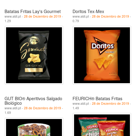
Batatas Fritas Lay's Gourmet
Doritos Tex-Mex
www.aldi.pt -
28 de Dezembro de 2019
-
www.aldi.pt -
28 de Dezembro de 2019
-
1.29
0.79
GUT BIO® Aperitivos Salgado
FEURICH® Batatas Fritas
Biológico
www.aldi.pt -
28 de Dezembro de 2019
-
www.aldi.pt -
28 de Dezembro de 2019
-
1.49
1.69