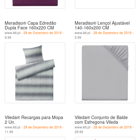
Meradiso® Capa Edredão
Meradiso® Lençol Ajustável
Dupla Face 160x220 CM
140-160x200 CM
www.lidl.pt -
28 de Dezembro de 2019
-
www.lidl.pt -
28 de Dezembro de 2019
-
9.99
5.99
Vileda® Recargas para Mopa
Vileda® Conjunto de Balde
2 Un.
com Esfregona Vileda
www.lidl.pt -
28 de Dezembro de 2019
-
www.lidl.pt -
28 de Dezembro de 2019
-
11.99
29.99