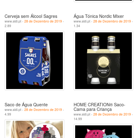
Cerveja sem Álcool Sagres
Água Tónica Nordic Mixer
www.aldi.pt -
28 de Dezembro de 2019
-
www.aldi.pt -
28 de Dezembro de 2019
-
2.89
1.34
Saco de Água Quente
HOME CREATION® Saco-
Cama para Criança
www.aldi.pt -
28 de Dezembro de 2019
-
4.99
www.aldi.pt -
28 de Dezembro de 2019
-
14.99