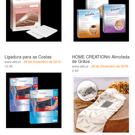
Ligadura para as Costas
HOME CREATION® Almofada
de Grãos
www.aldi.pt -
28 de Dezembro de 2019
-
12.99
www.aldi.pt -
28 de Dezembro de 2019
-
2.99