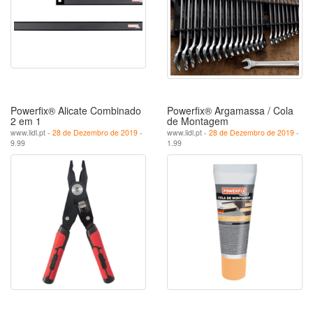
Powerfix® Alicate Combinado
Powerfix® Argamassa / Cola
2 em 1
de Montagem
www.lidl.pt -
28 de Dezembro de 2019
-
www.lidl.pt -
28 de Dezembro de 2019
-
9.99
1.99