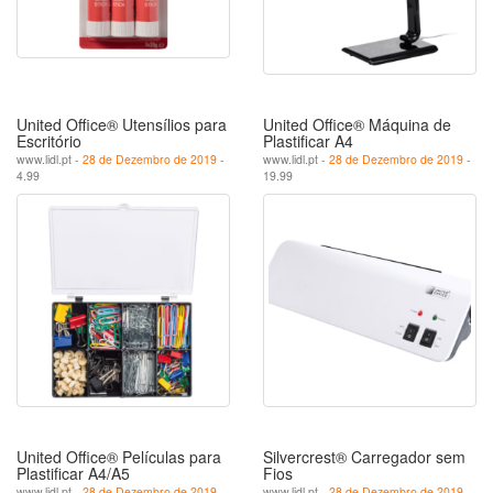
United Office® Utensílios para
United Office® Máquina de
Escritório
Plastificar A4
www.lidl.pt -
28 de Dezembro de 2019
-
www.lidl.pt -
28 de Dezembro de 2019
-
4.99
19.99
United Office® Películas para
Silvercrest® Carregador sem
Plastificar A4/A5
Fios
www.lidl.pt -
28 de Dezembro de 2019
-
www.lidl.pt -
28 de Dezembro de 2019
-