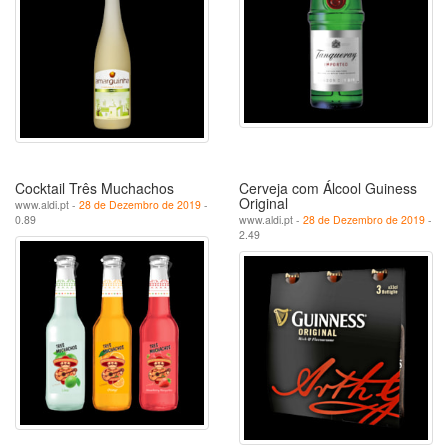
Cocktail Três Muchachos
Cerveja com Álcool Guiness
Original
www.aldi.pt -
28 de Dezembro de 2019
-
0.89
www.aldi.pt -
28 de Dezembro de 2019
-
2.49