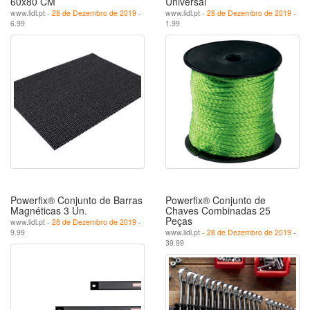
60x80 CM
Universal
www.lidl.pt -
28 de Dezembro de 2019
-
www.lidl.pt -
28 de Dezembro de 2019
-
6.99
1.99
Powerfix® Conjunto de Barras
Powerfix® Conjunto de
Magnéticas 3 Un.
Chaves Combinadas 25
Peças
www.lidl.pt -
28 de Dezembro de 2019
-
9.99
www.lidl.pt -
28 de Dezembro de 2019
-
39.99