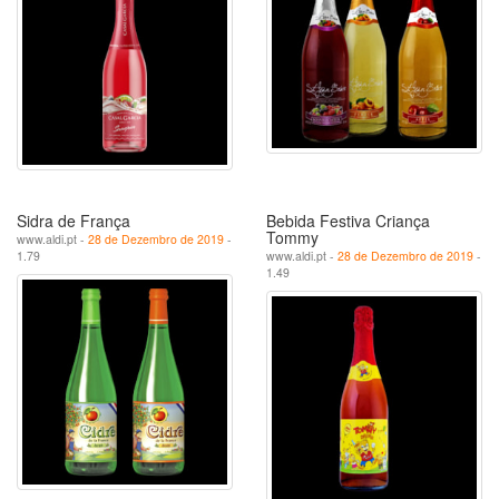
Sidra de França
Bebida Festiva Criança
Tommy
www.aldi.pt -
28 de Dezembro de 2019
-
1.79
www.aldi.pt -
28 de Dezembro de 2019
-
1.49