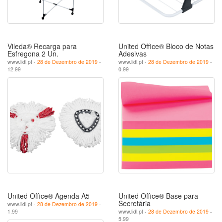
Vileda® Recarga para
United Office® Bloco de Notas
Esfregona 2 Un.
Adesivas
www.lidl.pt -
28 de Dezembro de 2019
-
www.lidl.pt -
28 de Dezembro de 2019
-
12.99
0.99
United Office® Agenda A5
United Office® Base para
Secretária
www.lidl.pt -
28 de Dezembro de 2019
-
1.99
www.lidl.pt -
28 de Dezembro de 2019
-
5.99