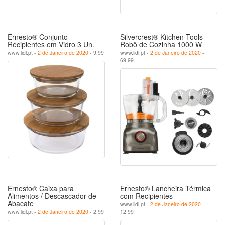
Ernesto® Conjunto
Silvercrest® Kitchen Tools
Recipientes em Vidro 3 Un.
Robô de Cozinha 1000 W
www.lidl.pt -
2 de Janeiro de 2020
- 9.99
www.lidl.pt -
2 de Janeiro de 2020
-
69.99
Ernesto® Caixa para
Ernesto® Lancheira Térmica
Alimentos / Descascador de
com Recipientes
Abacate
www.lidl.pt -
2 de Janeiro de 2020
-
www.lidl.pt -
2 de Janeiro de 2020
- 2.99
12.99