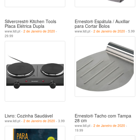
Silvercrest® Kitchen Tools
Ernesto® Espátula / Auxiliar
Placa Elétrica Dupla
para Cortar Bolos
www.lidl.pt -
2 de Janeiro de 2020
-
www.lidl.pt -
2 de Janeiro de 2020
- 5.99
29.99
Livro: Cozinha Saudável
Ernesto® Tacho com Tampa
28 cm
www.lidl.pt -
2 de Janeiro de 2020
- 3.99
www.lidl.pt -
2 de Janeiro de 2020
-
19.99