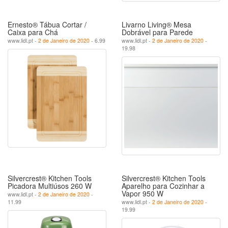
Ernesto® Tábua Cortar /
Livarno Living® Mesa
Caixa para Chá
Dobrável para Parede
www.lidl.pt -
2 de Janeiro de 2020
- 6.99
www.lidl.pt -
2 de Janeiro de 2020
-
19.98
Silvercrest® Kitchen Tools
Silvercrest® Kitchen Tools
Picadora Multiúsos 260 W
Aparelho para Cozinhar a
Vapor 950 W
www.lidl.pt -
2 de Janeiro de 2020
-
11.99
www.lidl.pt -
2 de Janeiro de 2020
-
19.99