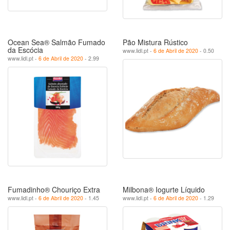
Ocean Sea® Salmão Fumado
Pão Mistura Rústico
da Escócia
www.lidl.pt -
6 de Abril de 2020
- 0.50
www.lidl.pt -
6 de Abril de 2020
- 2.99
Fumadinho® Chouriço Extra
Milbona® Iogurte Líquido
www.lidl.pt -
6 de Abril de 2020
- 1.45
www.lidl.pt -
6 de Abril de 2020
- 1.29