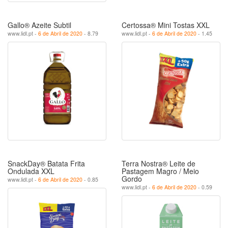
Gallo® Azeite Subtil
Certossa® Mini Tostas XXL
www.lidl.pt -
6 de Abril de 2020
- 8.79
www.lidl.pt -
6 de Abril de 2020
- 1.45
SnackDay® Batata Frita
Terra Nostra® Leite de
Ondulada XXL
Pastagem Magro / Meio
Gordo
www.lidl.pt -
6 de Abril de 2020
- 0.85
www.lidl.pt -
6 de Abril de 2020
- 0.59