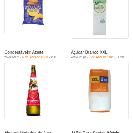
Condestável® Azeite
Açúcar Branco XXL
www.lidl.pt -
6 de Abril de 2020
- 2.49
www.lidl.pt -
6 de Abril de 2020
- 1.28
Alesto® Metades de Noz
J&B® Rare Scotch Whisky