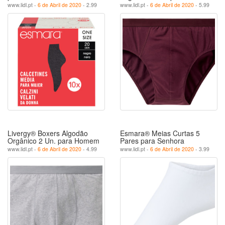
www.lidl.pt -
6 de Abril de 2020
- 2.99
www.lidl.pt -
6 de Abril de 2020
- 5.99
Livergy® Boxers Algodão
Esmara® Meias Curtas 5
Orgânico 2 Un. para Homem
Pares para Senhora
www.lidl.pt -
6 de Abril de 2020
- 4.99
www.lidl.pt -
6 de Abril de 2020
- 3.99