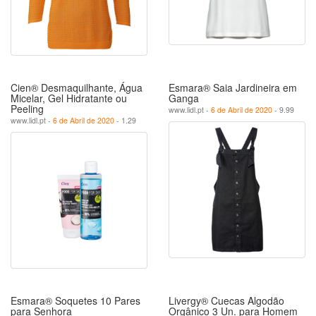
Cien® Desmaquilhante, Água
Esmara® Saia Jardineira em
Micelar, Gel Hidratante ou
Ganga
Peeling
www.lidl.pt -
6 de Abril de 2020
- 9.99
www.lidl.pt -
6 de Abril de 2020
- 1.29
Esmara® Soquetes 10 Pares
Livergy® Cuecas Algodão
para Senhora
Orgânico 3 Un. para Homem