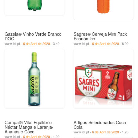
Gazela® Vinho Verde Branco
Sagres® Cerveja Mini Pack
DOC
Económico
www.lidl.pt -
6 de Abril de 2020
- 3.49
www.lidl.pt -
6 de Abril de 2020
- 8.99
Compal® Vital Equilíbrio
Artigos Selecionados Coca-
Néctar Manga e Laranja/
Cola
Ananás e Côco
www.lidl.pt -
6 de Abril de 2020
- 1.26
www.lidl.pt -
6 de Abril de 2020
- 1.09