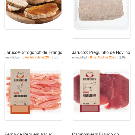
Jaruco® Strogonoff de Frango
Jaruco® Preguinho de Novilho
www.lidl.pt -
6 de Abril de 2020
- 3.35
www.lidl.pt -
6 de Abril de 2020
- 2.99
Perna de Peru em Vácuo
Campoaves® Frango do