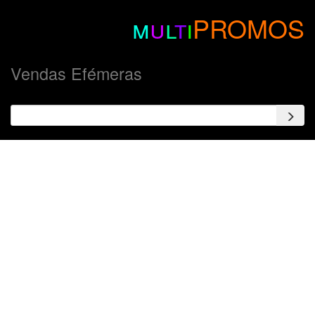
m
u
l
t
i
PROMOS
Vendas Efémeras