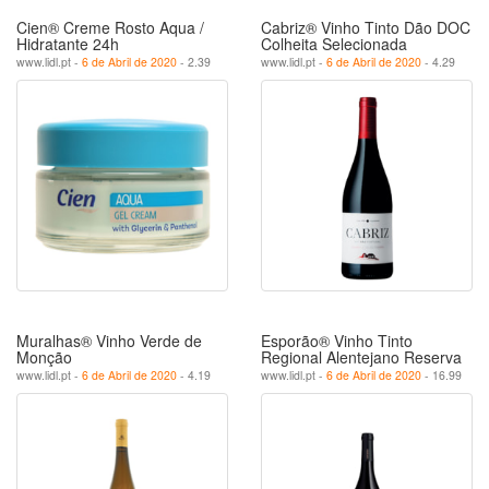
Cien® Creme Rosto Aqua /
Cabriz® Vinho Tinto Dão DOC
Hidratante 24h
Colheita Selecionada
www.lidl.pt -
6 de Abril de 2020
- 2.39
www.lidl.pt -
6 de Abril de 2020
- 4.29
Muralhas® Vinho Verde de
Esporão® Vinho Tinto
Monção
Regional Alentejano Reserva
www.lidl.pt -
6 de Abril de 2020
- 4.19
www.lidl.pt -
6 de Abril de 2020
- 16.99