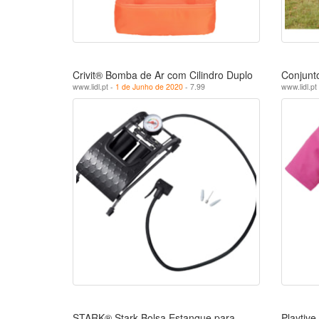
Crivit® Bomba de Ar com Cilindro Duplo
Conjunt
www.lidl.pt -
1 de Junho de 2020
- 7.99
www.lidl.pt
STARK® Stark Bolsa Estanque para
Playtive