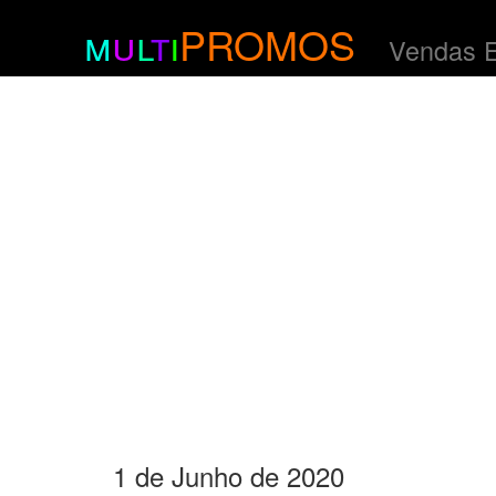
m
u
l
t
i
PROMOS
Vendas 
1 de Junho de 2020