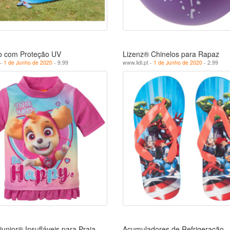
o com Proteção UV
Lizenz® Chinelos para Rapaz
 -
1 de Junho de 2020
- 9.99
www.lidl.pt -
1 de Junho de 2020
- 2.99
 junior® Insufláveis para Praia
Acumuladores de Refrigeração