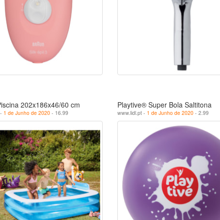
 Piscina 202x186x46/60 cm
Playtive® Super Bola Saltitona
 -
1 de Junho de 2020
- 16.99
www.lidl.pt -
1 de Junho de 2020
- 2.99