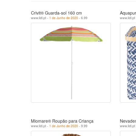
Crivit® Guarda-sol 160 cm
Aquapur
www.lidl.pt -
1 de Junho de 2020
- 6.99
www.lidl.pt
Miomare® Roupão para Criança
Nevaden
www.lidl.pt -
1 de Junho de 2020
- 9.99
www.lidl.pt