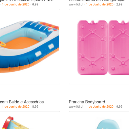
 -
1 de Junho de 2020
- 6.99
www.lidl.pt -
1 de Junho de 2020
- 2.99
com Balde e Acessórios
Prancha Bodyboard
 -
1 de Junho de 2020
- 8.99
www.lidl.pt -
1 de Junho de 2020
- 9.99