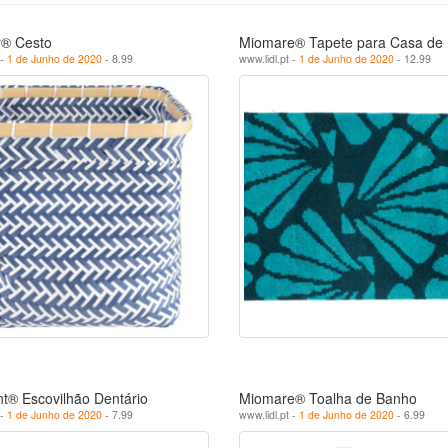
® Cesto
Miomare® Tapete para Casa de
 -
1 de Junho de 2020
- 8.99
www.lidl.pt -
1 de Junho de 2020
- 12.99
t® Escovilhão Dentário
Miomare® Toalha de Banho
 -
1 de Junho de 2020
- 7.99
www.lidl.pt -
1 de Junho de 2020
- 6.99