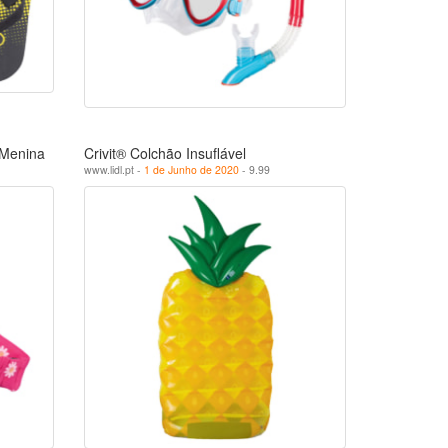
 Menina
Crivit® Colchão Insuflável
www.lidl.pt -
1 de Junho de 2020
- 9.99