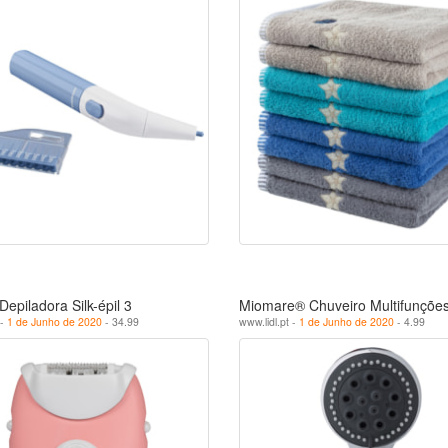
epiladora Silk-épil 3
Miomare® Chuveiro Multifunçõe
 -
1 de Junho de 2020
- 34.99
www.lidl.pt -
1 de Junho de 2020
- 4.99