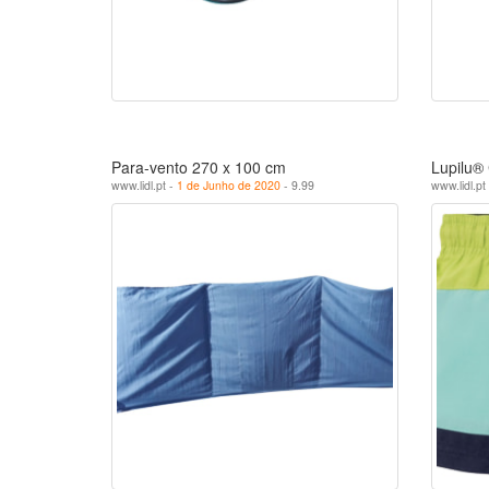
Para-vento 270 x 100 cm
Lupilu®
www.lidl.pt -
1 de Junho de 2020
- 9.99
www.lidl.pt