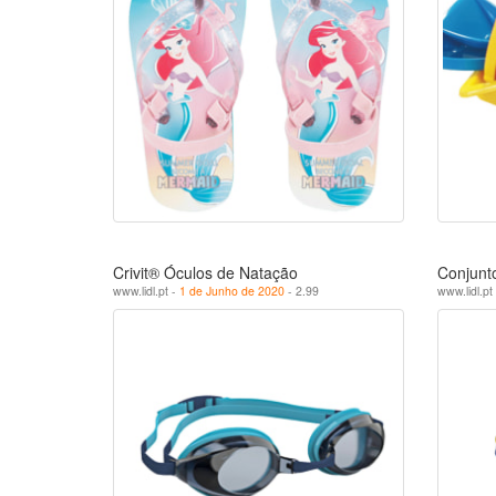
Crivit® Óculos de Natação
Conjunto
www.lidl.pt -
1 de Junho de 2020
- 2.99
www.lidl.pt