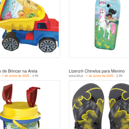
 de Brincar na Areia
Lizenz® Chinelos para Menino
 -
1 de Junho de 2020
- 4.99
www.lidl.pt -
1 de Junho de 2020
- 2.99