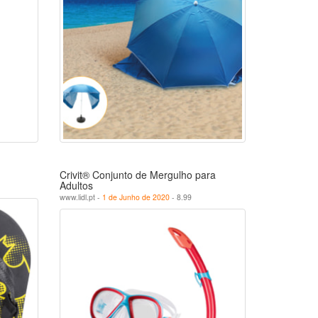
Crivit® Conjunto de Mergulho para
Adultos
www.lidl.pt -
1 de Junho de 2020
- 8.99