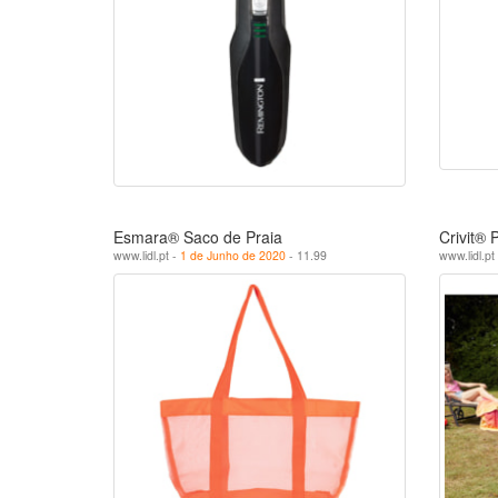
Esmara® Saco de Praia
Crivit®
www.lidl.pt -
1 de Junho de 2020
- 11.99
www.lidl.pt