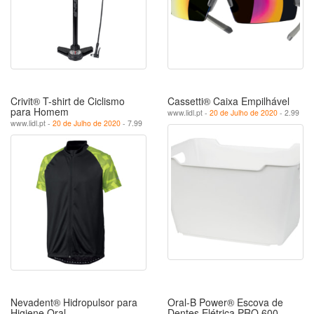
Crivit® T-shirt de Ciclismo
Cassetti® Caixa Empilhável
para Homem
www.lidl.pt -
20 de Julho de 2020
- 2.99
www.lidl.pt -
20 de Julho de 2020
- 7.99
Nevadent® Hidropulsor para
Oral-B Power® Escova de
Higiene Oral
Dentes Elétrica PRO 600