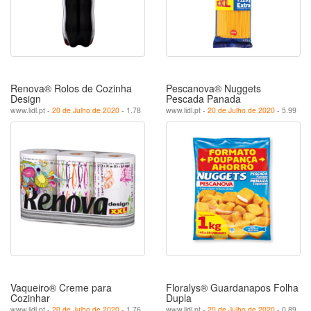
Renova® Rolos de Cozinha
Pescanova® Nuggets
Design
Pescada Panada
www.lidl.pt -
20 de Julho de 2020
- 1.78
www.lidl.pt -
20 de Julho de 2020
- 5.99
Vaqueiro® Creme para
Floralys® Guardanapos Folha
Cozinhar
Dupla
www.lidl.pt -
20 de Julho de 2020
- 1.76
www.lidl.pt -
20 de Julho de 2020
- 0.89