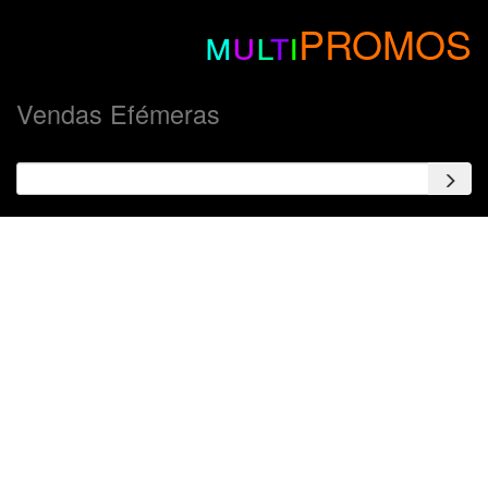
m
u
l
t
i
PROMOS
Vendas Efémeras