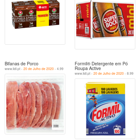
Bifanas de Porco
Formil® Detergente em Pó
Roupa Active
www.lidl.pt -
20 de Julho de 2020
- 4.99
www.lidl.pt -
20 de Julho de 2020
- 8.99