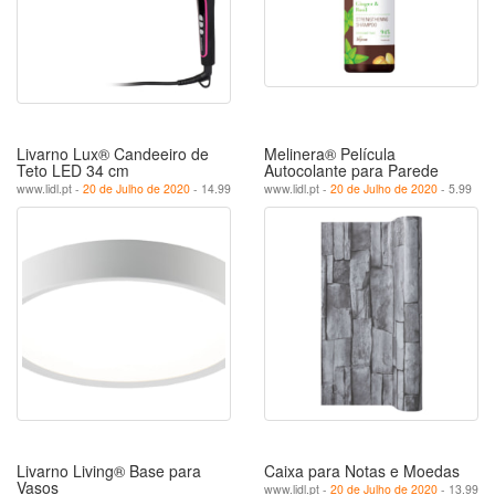
Livarno Lux® Candeeiro de
Melinera® Película
Teto LED 34 cm
Autocolante para Parede
www.lidl.pt -
20 de Julho de 2020
- 14.99
www.lidl.pt -
20 de Julho de 2020
- 5.99
Livarno Living® Base para
Caixa para Notas e Moedas
Vasos
www.lidl.pt -
20 de Julho de 2020
- 13.99