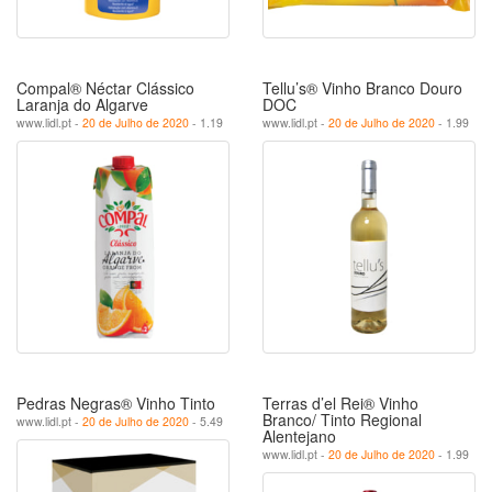
Compal® Néctar Clássico
Tellu’s® Vinho Branco Douro
Laranja do Algarve
DOC
www.lidl.pt -
20 de Julho de 2020
- 1.19
www.lidl.pt -
20 de Julho de 2020
- 1.99
Pedras Negras® Vinho Tinto
Terras d’el Rei® Vinho
Branco/ Tinto Regional
www.lidl.pt -
20 de Julho de 2020
- 5.49
Alentejano
www.lidl.pt -
20 de Julho de 2020
- 1.99