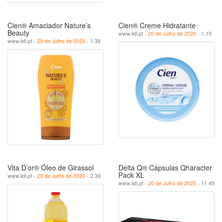
Cien® Amaciador Nature’s
Cien® Creme Hidratante
Beauty
www.lidl.pt -
20 de Julho de 2020
- 1.19
www.lidl.pt -
20 de Julho de 2020
- 1.39
Vita D’or® Óleo de Girassol
Delta Q® Cápsulas Qharacter
Pack XL
www.lidl.pt -
20 de Julho de 2020
- 2.39
www.lidl.pt -
20 de Julho de 2020
- 11.49