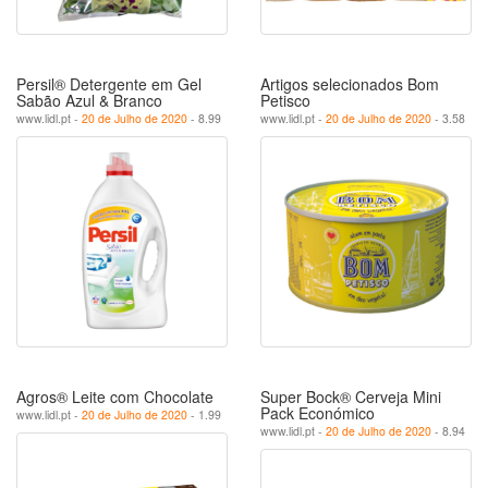
Persil® Detergente em Gel
Artigos selecionados Bom
Sabão Azul & Branco
Petisco
www.lidl.pt -
20 de Julho de 2020
- 8.99
www.lidl.pt -
20 de Julho de 2020
- 3.58
Agros® Leite com Chocolate
Super Bock® Cerveja Mini
Pack Económico
www.lidl.pt -
20 de Julho de 2020
- 1.99
www.lidl.pt -
20 de Julho de 2020
- 8.94