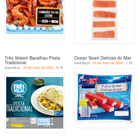
Três Velas® Bacalhau Posta
Ocean Sea® Delícias do Mar
Tradicional
www.lidl.pt -
20 de Julho de 2020
- 1.55
www.lidl.pt -
20 de Julho de 2020
- 6.79