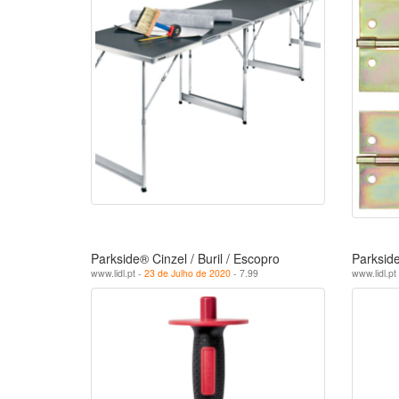
Parkside® Cinzel / Buril / Escopro
Parksid
www.lidl.pt -
23 de Julho de 2020
- 7.99
www.lidl.pt