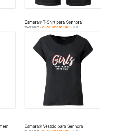
Esmara® T-Shirt para Senhora
www.lidl.pt -
23 de Julho de 2020
- 3.99
Homem
Esmara® Vestido para Senhora
www.lidl.pt -
23 de Julho de 2020
- 6.99