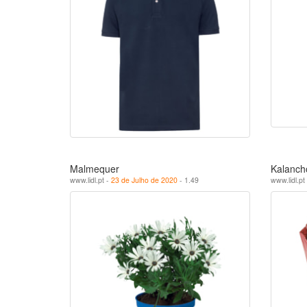
Malmequer
Kalanch
www.lidl.pt -
23 de Julho de 2020
- 1.49
www.lidl.pt