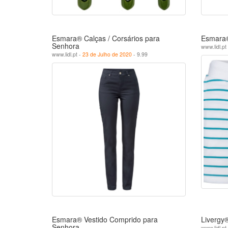
Esmara® Calças / Corsários para
Esmara®
Senhora
www.lidl.pt
www.lidl.pt -
23 de Julho de 2020
- 9.99
Esmara® Vestido Comprido para
Livergy
Senhora
www.lidl.pt