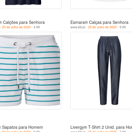
 Calções para Senhora
Esmara® Calças para Senhora
 -
23 de Julho de 2020
- 4.99
www.lidl.pt -
23 de Julho de 2020
- 9.99
® Sapatos para Homem
Livergy® T-Shirt 2 Unid. para 
 -
23 de Julho de 2020
- 9.99
www.lidl.pt -
23 de Julho de 2020
- 7.99