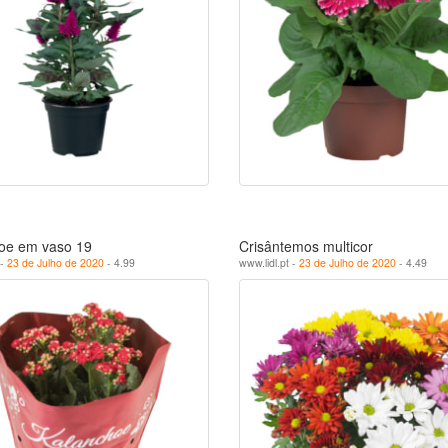
oe em vaso 19
Crisântemos multicor
 -
23 de Julho de 2020
- 4.99
www.lidl.pt -
23 de Julho de 2020
- 4.49