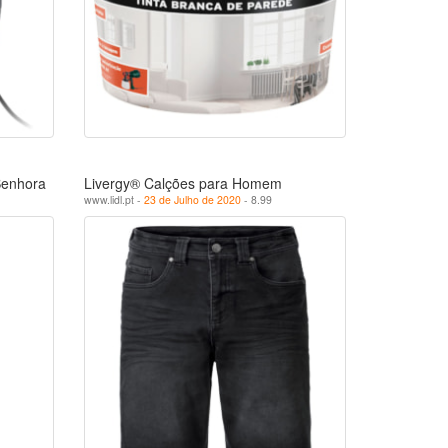
Senhora
Livergy® Calções para Homem
www.lidl.pt -
23 de Julho de 2020
- 8.99