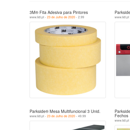
3M® Fita Adesiva para Pintores
Parksid
www.lidl.pt -
23 de Julho de 2020
- 2.99
www.lidl.pt
Parkside® Mesa Multifuncional 3 Unid.
Parkside
Fechos
www.lidl.pt -
23 de Julho de 2020
- 49.99
www.lidl.pt