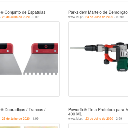
e® Conjunto de Espátulas
Parkside® Martelo de Demoliçã
 -
23 de Julho de 2020
- 2.99
www.lidl.pt -
23 de Julho de 2020
- 99.99
® Dobradiças / Trancas /
Powerfix® Tinta Protetora para M
400 ML
 -
23 de Julho de 2020
- 1.99
www.lidl.pt -
23 de Julho de 2020
- 2.99