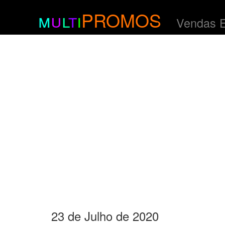
m
u
l
t
i
PROMOS
Vendas 
23 de Julho de 2020