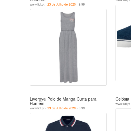
www.lidl.pt -
23 de Julho de 2020
- 9.99
Livergy® Polo de Manga Curta para
Celósia
Homem
www.lidl.pt
www.lidl.pt -
23 de Julho de 2020
- 6.99