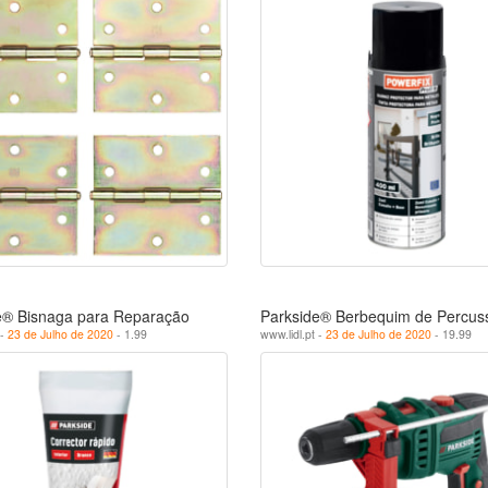
e® Bisnaga para Reparação
Parkside® Berbequim de Percus
 -
23 de Julho de 2020
- 1.99
www.lidl.pt -
23 de Julho de 2020
- 19.99