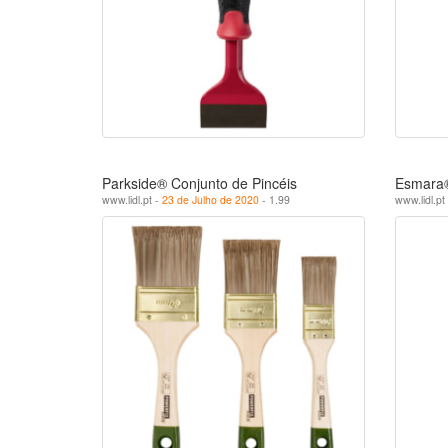
Parkside® Conjunto de Pincéis
Esmara®
www.lidl.pt -
23 de Julho de 2020
- 1.99
www.lidl.pt