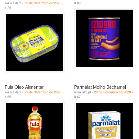
www.aldi.pt -
29 de Setembro de 2020
-
0.89
1.29
Fula Óleo Alimentar
Parmalat Molho Béchamel
www.aldi.pt -
29 de Setembro de 2020
-
www.aldi.pt -
29 de Setembro de 2020
-
1.59
0.67