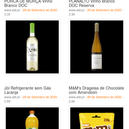
PORCA DE MURÇA Vinho
PLANALTO Vinho Branco
Branco DOC
DOC Reserva
www.aldi.pt -
29 de Setembro de 2020
-
www.aldi.pt -
29 de Setembro de 2020
-
3.35
3.99
Jói Refrigerante sem Gás
M&M's Drageias de Chocolate
Laranja
com Amendoim
www.aldi.pt -
29 de Setembro de 2020
-
www.aldi.pt -
29 de Setembro de 2020
-
0.89
2.66