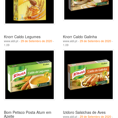
Knorr Caldo Legumes
Knorr Caldo Galinha
www.aldi.pt -
29 de Setembro de 2020
-
www.aldi.pt -
29 de Setembro de 2020
-
1.09
1.09
Bom Petisco Posta Atum em
Izidoro Salsichas de Aves
Azeite
www.aldi.pt -
29 de Setembro de 2020
-