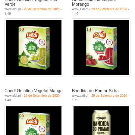
Verde
Morango
www.aldi.pt -
29 de Setembro de 2020
-
www.aldi.pt -
29 de Setembro de 2020
-
1.49
1.49
Condi Gelatina Vegetal Manga
Bandida do Pomar Sidra
www.aldi.pt -
29 de Setembro de 2020
-
www.aldi.pt -
29 de Setembro de 2020
-
1.49
1.19