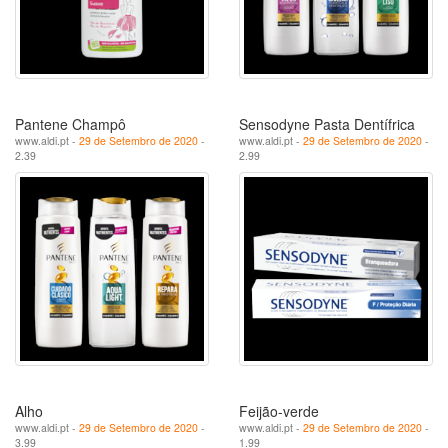
Pantene Champô
Sensodyne Pasta Dentífrica
www.aldi.pt -
29 de Setembro de 2020
-
www.aldi.pt -
29 de Setembro de 2020
-
2.39
2.99
Alho
Feijão-verde
www.aldi.pt -
29 de Setembro de 2020
-
www.aldi.pt -
29 de Setembro de 2020
-
3.99
1.99