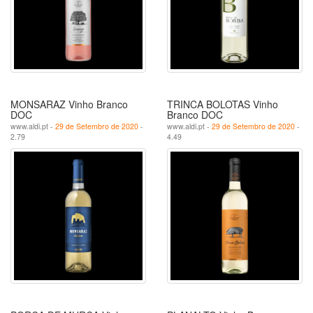
MONSARAZ Vinho Branco
TRINCA BOLOTAS Vinho
DOC
Branco DOC
www.aldi.pt -
29 de Setembro de 2020
-
www.aldi.pt -
29 de Setembro de 2020
-
2.79
4.49