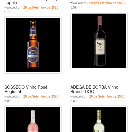
Lúpulo
www.aldi.pt -
29 de Setembro de 2020
-
www.aldi.pt -
29 de Setembro de 2020
-
5.59
0.79
SOSSEGO Vinho Rosé
ADEGA DE BORBA Vinho
Regional
Branco DOC
www.aldi.pt -
29 de Setembro de 2020
-
www.aldi.pt -
29 de Setembro de 2020
-
3.99
2.89