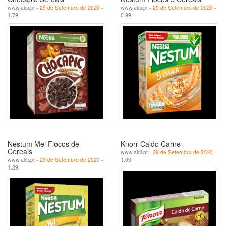
www.aldi.pt -
29 de Setembro de 2020
-
www.aldi.pt -
29 de Setembro de 2020
-
1.79
0.99
Nestum Mel Flocos de
Knorr Caldo Carne
Cereais
www.aldi.pt -
29 de Setembro de 2020
-
www.aldi.pt -
29 de Setembro de 2020
-
1.09
1.29