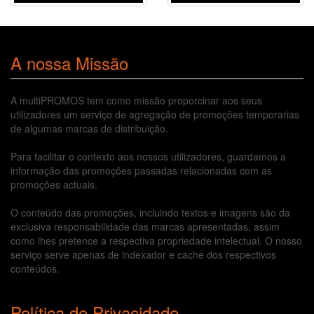
A nossa Missão
A multiPROMOS tem como missão proporcinar aos seus
utilizadores um serviço de agregação de promoções temporarias
de algumas marcas de distribuição.
Para facilitar o contexto aos nossos utilizadores, guardamos a
informação das promoções passadas relacionadas com as
promoções actuais.
O conteúdo das promoções, incluindo textos e imagens são da
exclusiva responsabilidade das marcas apresentadas, assim
como lhes pretence a respectiva propriedade intelectual. O nosso
serviço serve apenas de indexador e cache dos respectivos
conteúdos.
Política de Privacidade