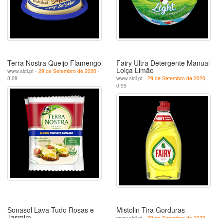
Terra Nostra Queijo Flamengo
Fairy Ultra Detergente Manual
Loiça Limão
www.aldi.pt -
29 de Setembro de 2020
-
3.09
www.aldi.pt -
29 de Setembro de 2020
-
0.99
Sonasol Lava Tudo Rosas e
Mistolin Tira Gorduras
Jasmim
www.aldi.pt -
29 de Setembro de 2020
-