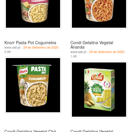
Knorr Pasta Pot Cogumelos
Condi Gelatina Vegetal
Ananás
www.aldi.pt -
29 de Setembro de 2020
-
0.99
www.aldi.pt -
29 de Setembro de 2020
-
1.49
Condi Gelatina Vegetal Chá
Condi Gelatina Vegetal