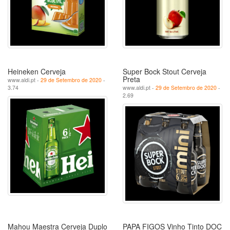
Heineken Cerveja
Super Bock Stout Cerveja
Preta
www.aldi.pt -
29 de Setembro de 2020
-
3.74
www.aldi.pt -
29 de Setembro de 2020
-
2.69
Mahou Maestra Cerveja Duplo
PAPA FIGOS Vinho Tinto DOC