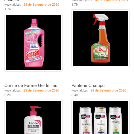
www.aldi.pt -
29 de Setembro de 2020
-
1.79
1.74
Corine de Farme Gel Íntimo
Pantene Champô
www.aldi.pt -
29 de Setembro de 2020
-
www.aldi.pt -
29 de Setembro de 2020
-
2.24
2.39