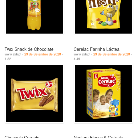
Twix Snack de Chocolate
Cerelac Farinha Láctea
www.aldi.pt -
29 de Setembro de 2020
-
www.aldi.pt -
29 de Setembro de 2020
-
1.32
4.49
Chocapic Cereais
Nestum Flocos 5 Cereais