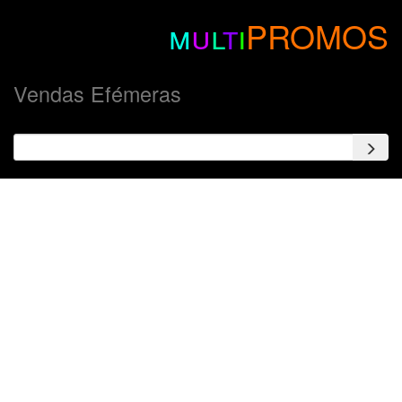
m
u
l
t
i
PROMOS
Vendas Efémeras