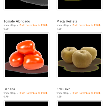
Tomate Alongado
Maçã Reineta
www.aldi.pt -
29 de Setembro de 2020
-
www.aldi.pt -
29 de Setembro de 2020
-
0.99
1.59
Banana
Kiwi Gold
www.aldi.pt -
29 de Setembro de 2020
-
www.aldi.pt -
29 de Setembro de 2020
-
0.79
1.99