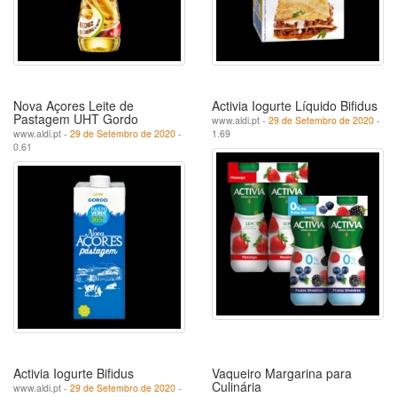
Nova Açores Leite de
Activia Iogurte Líquido Bifidus
Pastagem UHT Gordo
www.aldi.pt -
29 de Setembro de 2020
-
www.aldi.pt -
29 de Setembro de 2020
-
1.69
0.61
Activia Iogurte Bifidus
Vaqueiro Margarina para
Culinária
www.aldi.pt -
29 de Setembro de 2020
-