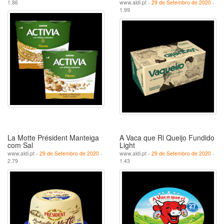
1.86
www.aldi.pt -
29 de Setembro de 2020
-
1.99
La Motte Président Manteiga
A Vaca que Ri Queijo Fundido
com Sal
Light
www.aldi.pt -
29 de Setembro de 2020
-
www.aldi.pt -
29 de Setembro de 2020
-
2.79
1.43