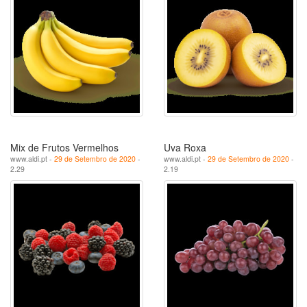
Mix de Frutos Vermelhos
Uva Roxa
www.aldi.pt -
29 de Setembro de 2020
-
www.aldi.pt -
29 de Setembro de 2020
-
2.29
2.19