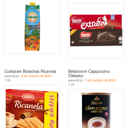
Cuétara® Bolachas Ricanela
Bellarom® Cappuccino
Clássico
www.lidl.pt -
5 de Outubro de 2020
-
1.39
www.lidl.pt -
5 de Outubro de 2020
-
1.49