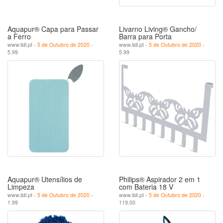
Aquapur® Capa para Passar
Livarno Living® Gancho/
a Ferro
Barra para Porta
www.lidl.pt -
5 de Outubro de 2020
-
www.lidl.pt -
5 de Outubro de 2020
-
5.99
5.99
Aquapur® Utensílios de
Philips® Aspirador 2 em 1
Limpeza
com Bateria 18 V
www.lidl.pt -
5 de Outubro de 2020
-
www.lidl.pt -
5 de Outubro de 2020
-
1.99
119.00