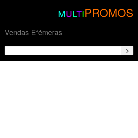
m
u
l
t
i
PROMOS
Vendas Efémeras