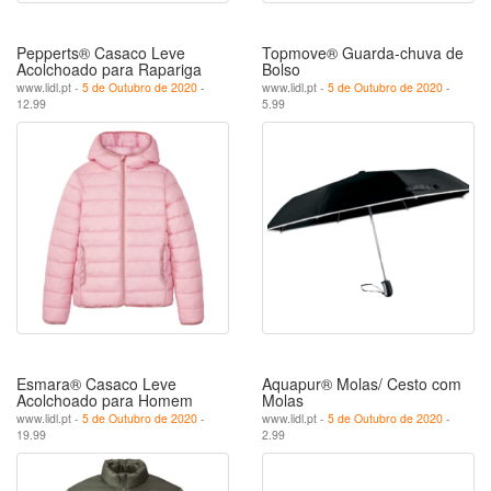
Pepperts® Casaco Leve
Topmove® Guarda-chuva de
Acolchoado para Rapariga
Bolso
www.lidl.pt -
5 de Outubro de 2020
-
www.lidl.pt -
5 de Outubro de 2020
-
12.99
5.99
Esmara® Casaco Leve
Aquapur® Molas/ Cesto com
Acolchoado para Homem
Molas
www.lidl.pt -
5 de Outubro de 2020
-
www.lidl.pt -
5 de Outubro de 2020
-
19.99
2.99