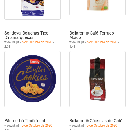
Sondey® Bolachas Tipo
Bellarom® Café Torrado
Dinamarquesas
Moído
www.lidl.pt -
5 de Outubro de 2020
-
www.lidl.pt -
5 de Outubro de 2020
-
2.39
1.49
Pão-de-Ló Tradicional
Bellarom® Cápsulas de Café
www.lidl.pt -
5 de Outubro de 2020
-
www.lidl.pt -
5 de Outubro de 2020
-
3.99
3.75