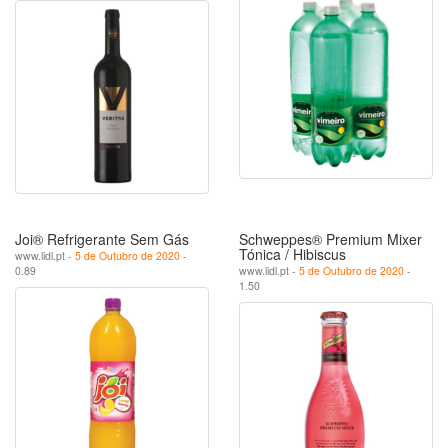
Joi® Refrigerante Sem Gás
Schweppes® Premium Mixer
Tónica / Hibiscus
www.lidl.pt -
5 de Outubro de 2020
-
0.89
www.lidl.pt -
5 de Outubro de 2020
-
1.50