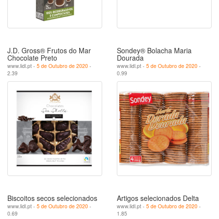
J.D. Gross® Frutos do Mar
Sondey® Bolacha Maria
Chocolate Preto
Dourada
www.lidl.pt -
5 de Outubro de 2020
-
www.lidl.pt -
5 de Outubro de 2020
-
2.39
0.99
Biscoitos secos selecionados
Artigos selecionados Delta
www.lidl.pt -
5 de Outubro de 2020
-
www.lidl.pt -
5 de Outubro de 2020
-
0.69
1.85