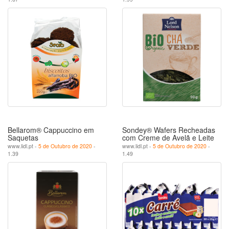
Bellarom® Cappuccino em
Sondey® Wafers Recheadas
Saquetas
com Creme de Avelã e Leite
www.lidl.pt -
5 de Outubro de 2020
-
www.lidl.pt -
5 de Outubro de 2020
-
1.39
1.49