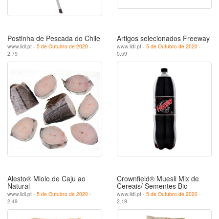
Postinha de Pescada do Chile
Artigos selecionados Freeway
www.lidl.pt -
5 de Outubro de 2020
-
www.lidl.pt -
5 de Outubro de 2020
-
2.79
0.59
Alesto® Miolo de Caju ao
Crownfield® Muesli Mix de
Natural
Cereais/ Sementes Bio
www.lidl.pt -
5 de Outubro de 2020
-
www.lidl.pt -
5 de Outubro de 2020
-
2.49
2.19