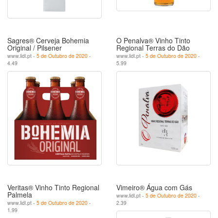
Sagres® Cerveja Bohemia
O Penalva® Vinho Tinto
Original / Pilsener
Regional Terras do Dão
www.lidl.pt -
5 de Outubro de 2020
-
www.lidl.pt -
5 de Outubro de 2020
-
4.49
5.99
Veritas® Vinho Tinto Regional
Vimeiro® Água com Gás
Palmela
www.lidl.pt -
5 de Outubro de 2020
-
www.lidl.pt -
5 de Outubro de 2020
-
2.39
1.99