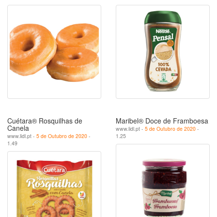
Cuétara® Rosquilhas de
Maribel® Doce de Framboesa
Canela
www.lidl.pt -
5 de Outubro de 2020
-
www.lidl.pt -
5 de Outubro de 2020
-
1.25
1.49