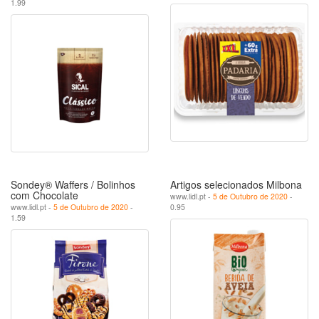
1.99
Sondey® Waffers / Bolinhos
Artigos selecionados Milbona
com Chocolate
www.lidl.pt -
5 de Outubro de 2020
-
www.lidl.pt -
5 de Outubro de 2020
-
0.95
1.59