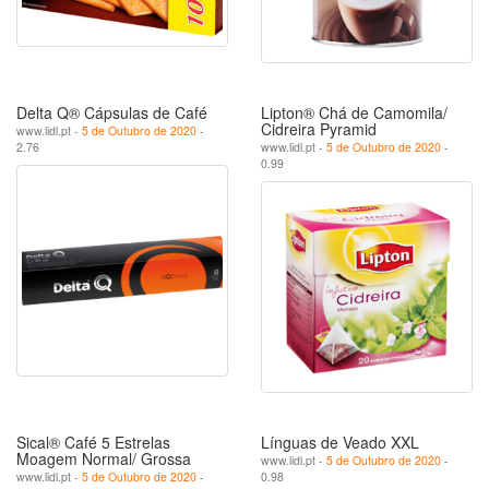
Delta Q® Cápsulas de Café
Lipton® Chá de Camomila/
Cidreira Pyramid
www.lidl.pt -
5 de Outubro de 2020
-
2.76
www.lidl.pt -
5 de Outubro de 2020
-
0.99
Sical® Café 5 Estrelas
Línguas de Veado XXL
Moagem Normal/ Grossa
www.lidl.pt -
5 de Outubro de 2020
-
www.lidl.pt -
5 de Outubro de 2020
-
0.98