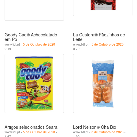
Goody Cao® Achocolatado
La Cestera® Pãezinhos de
em Pó
Leite
www.lidl.pt -
5 de Outubro de 2020
-
www.lidl.pt -
5 de Outubro de 2020
-
2.19
0.79
Artigos selecionados Seara
Lord Nelson® Chá Bio
www.lidl.pt -
5 de Outubro de 2020
-
www.lidl.pt -
5 de Outubro de 2020
-
1.67
1.99