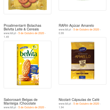
Proalimentar® Bolachas
RAR® Açúcar Amarelo
Belvita Leite & Cereais
www.lidl.pt -
5 de Outubro de 2020
-
www.lidl.pt -
5 de Outubro de 2020
-
0.99
1.49
Saborosa® Belgas de
Nicola® Cápsulas de Café
Manteiga /Chocolate
www.lidl.pt -
5 de Outubro de 2020
-
www.lidl.pt -
5 de Outubro de 2020
-
1.94