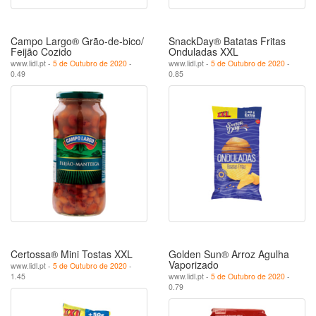
Campo Largo® Grão-de-bico/
SnackDay® Batatas Fritas
Feijão Cozido
Onduladas XXL
www.lidl.pt -
5 de Outubro de 2020
-
www.lidl.pt -
5 de Outubro de 2020
-
0.49
0.85
Certossa® Mini Tostas XXL
Golden Sun® Arroz Agulha
Vaporizado
www.lidl.pt -
5 de Outubro de 2020
-
1.45
www.lidl.pt -
5 de Outubro de 2020
-
0.79