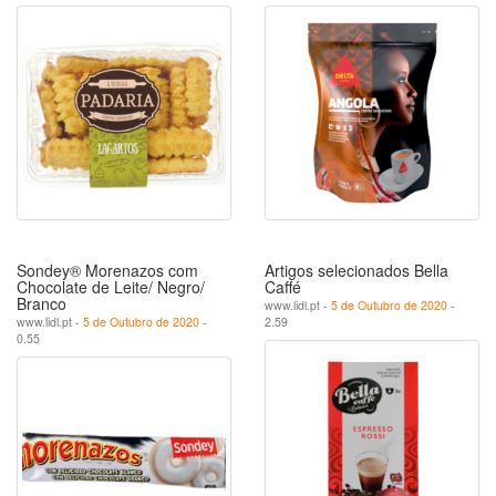
Sondey® Morenazos com
Artigos selecionados Bella
Chocolate de Leite/ Negro/
Caffé
Branco
www.lidl.pt -
5 de Outubro de 2020
-
www.lidl.pt -
5 de Outubro de 2020
-
2.59
0.55