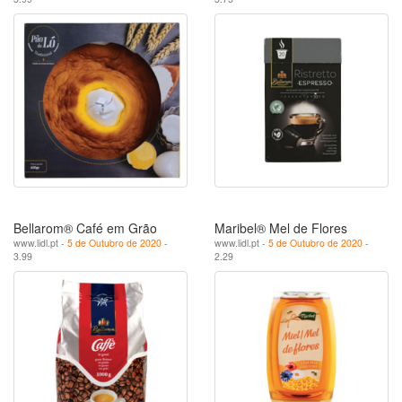
Bellarom® Café em Grão
Maribel® Mel de Flores
www.lidl.pt -
5 de Outubro de 2020
-
www.lidl.pt -
5 de Outubro de 2020
-
3.99
2.29