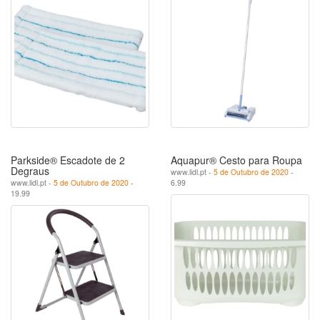
Parkside® Escadote de 2
Aquapur® Cesto para Roupa
Degraus
www.lidl.pt -
5 de Outubro de 2020
-
www.lidl.pt -
5 de Outubro de 2020
-
6.99
19.99