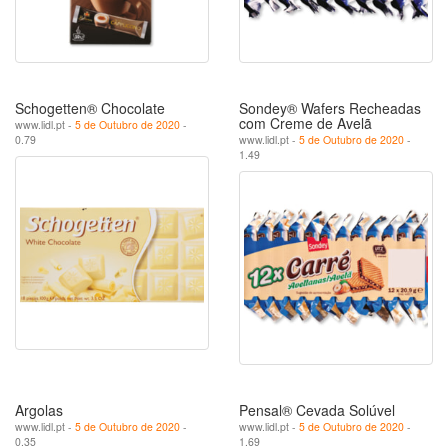
Schogetten® Chocolate
Sondey® Wafers Recheadas
com Creme de Avelã
www.lidl.pt -
5 de Outubro de 2020
-
0.79
www.lidl.pt -
5 de Outubro de 2020
-
1.49
Argolas
Pensal® Cevada Solúvel
www.lidl.pt -
5 de Outubro de 2020
-
www.lidl.pt -
5 de Outubro de 2020
-
0.35
1.69