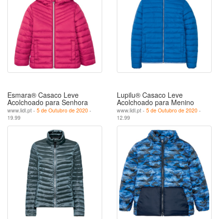
Esmara® Casaco Leve
Lupilu® Casaco Leve
Acolchoado para Senhora
Acolchoado para Menino
www.lidl.pt -
5 de Outubro de 2020
-
www.lidl.pt -
5 de Outubro de 2020
-
19.99
12.99