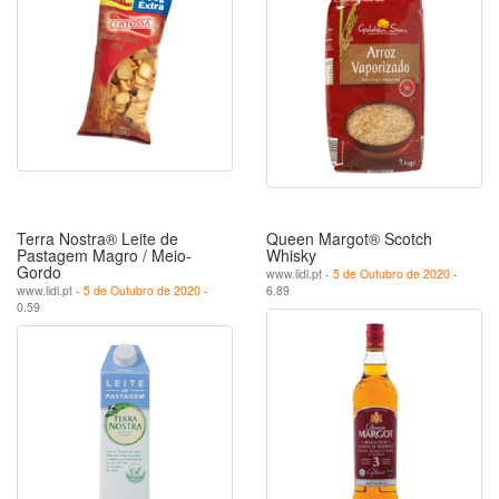
Terra Nostra® Leite de
Queen Margot® Scotch
Pastagem Magro / Meio-
Whisky
Gordo
www.lidl.pt -
5 de Outubro de 2020
-
www.lidl.pt -
5 de Outubro de 2020
-
6.89
0.59