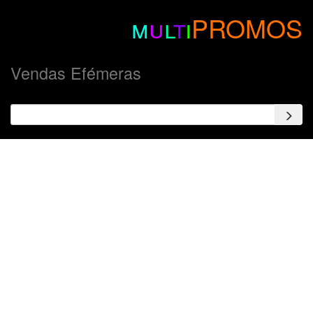
m
u
l
t
i
PROMOS
Vendas Efémeras