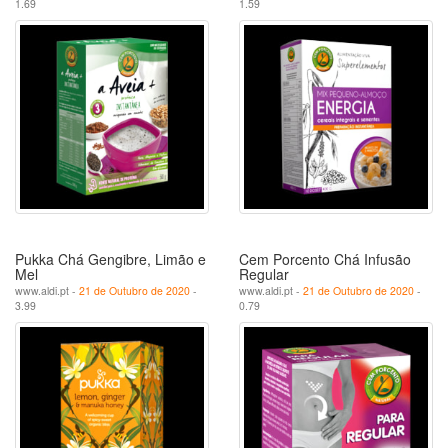
1.69
1.59
Pukka Chá Gengibre, Limão e
Cem Porcento Chá Infusão
Mel
Regular
www.aldi.pt -
21 de Outubro de 2020
-
www.aldi.pt -
21 de Outubro de 2020
-
3.99
0.79