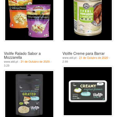
Violife Ralado Sabor a
Violife Creme para Barrar
Mozzarella
www.aldi.pt -
21 de Outubro de 2020
-
www.aldi.pt -
21 de Outubro de 2020
-
2.99
3.29