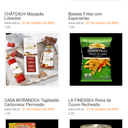
CHÂTEAU® Maçapão
Batatas Fritas com
Lübecker
Especiarias
www.aldi.pt -
21 de Outubro de 2020
-
www.aldi.pt -
21 de Outubro de 2020
-
1.69
1.99
CASA MORANDO® Tagliatelle
LA FINESSE® Rolos de
Carbonara/ Parmesão
Couve Recheada
www.aldi.pt -
21 de Outubro de 2020
-
www.aldi.pt -
21 de Outubro de 2020
-
1.09
3.29