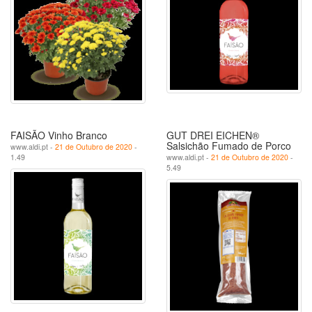
FAISÃO Vinho Branco
GUT DREI EICHEN®
Salsichão Fumado de Porco
www.aldi.pt -
21 de Outubro de 2020
-
1.49
www.aldi.pt -
21 de Outubro de 2020
-
5.49