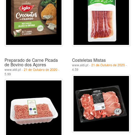
Preparado de Carne Picada
Costeletas Mistas
de Bovino dos Açores
www.aldi.pt -
21 de Outubro de 2020
-
www.aldi.pt -
21 de Outubro de 2020
-
4.59
5.99