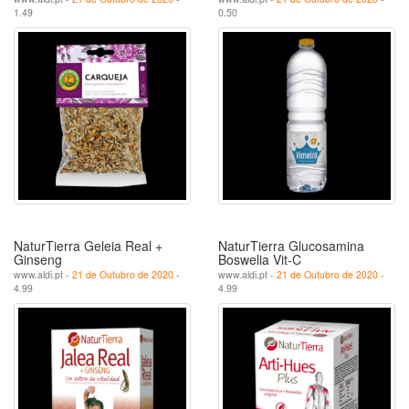
1.49
0.50
NaturTierra Geleia Real +
NaturTierra Glucosamina
Ginseng
Boswelia Vit-C
www.aldi.pt -
21 de Outubro de 2020
-
www.aldi.pt -
21 de Outubro de 2020
-
4.99
4.99