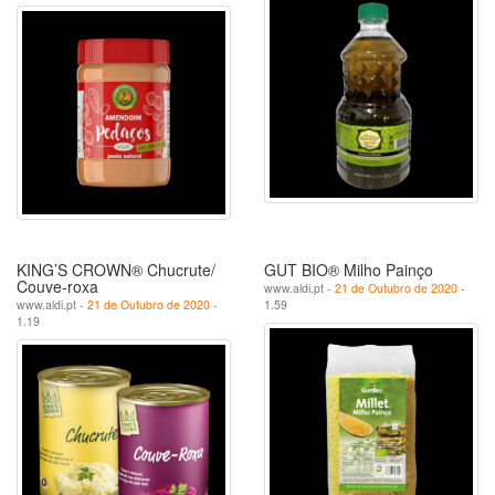
KING’S CROWN® Chucrute/
GUT BIO® Milho Painço
Couve-roxa
www.aldi.pt -
21 de Outubro de 2020
-
www.aldi.pt -
21 de Outubro de 2020
-
1.59
1.19