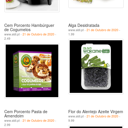
Cem Porcento Hambúrguer
Alga Desidratada
de Cogumelos
www.aldi.pt -
21 de Outubro de 2020
-
www.aldi.pt -
21 de Outubro de 2020
-
1.99
2.49
Cem Porcento Pasta de
Flor do Alentejo Azeite Virgem
Amendoim
www.aldi.pt -
21 de Outubro de 2020
-
www.aldi.pt -
21 de Outubro de 2020
-
9.99
2.99