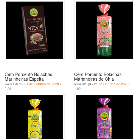
Cem Porcento Bolachas
Cem Porcento Bolachas
Marinheiras Espelta
Marinheiras de Chia
www.aldi.pt -
21 de Outubro de 2020
-
www.aldi.pt -
21 de Outubro de 2020
-
2.29
1.99