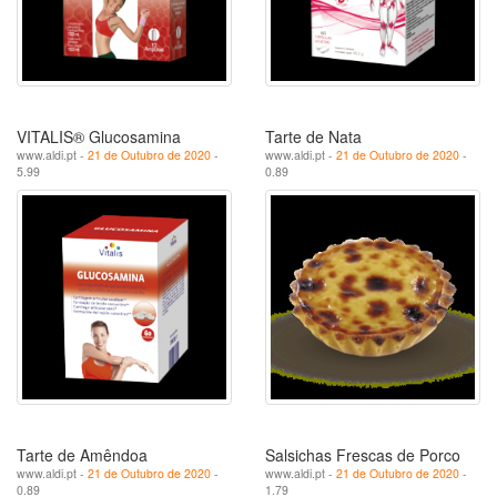
VITALIS® Glucosamina
Tarte de Nata
www.aldi.pt -
21 de Outubro de 2020
-
www.aldi.pt -
21 de Outubro de 2020
-
5.99
0.89
Tarte de Amêndoa
Salsichas Frescas de Porco
www.aldi.pt -
21 de Outubro de 2020
-
www.aldi.pt -
21 de Outubro de 2020
-
0.89
1.79