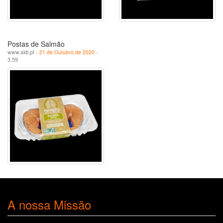
Postas de Salmão
www.aldi.pt -
21 de Outubro de 2020
-
3.59
A nossa Missão