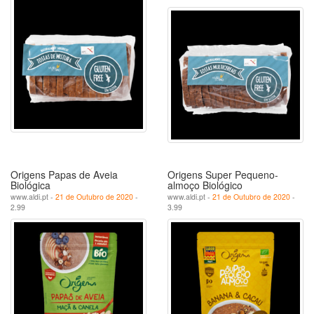
Origens Papas de Aveia
Origens Super Pequeno-
Biológica
almoço Biológico
www.aldi.pt -
21 de Outubro de 2020
-
www.aldi.pt -
21 de Outubro de 2020
-
2.99
3.99