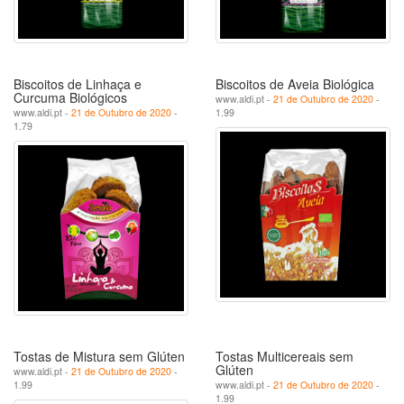
Biscoitos de Linhaça e
Biscoitos de Aveia Biológica
Curcuma Biológicos
www.aldi.pt -
21 de Outubro de 2020
-
www.aldi.pt -
21 de Outubro de 2020
-
1.99
1.79
Tostas de Mistura sem Glúten
Tostas Multicereais sem
Glúten
www.aldi.pt -
21 de Outubro de 2020
-
1.99
www.aldi.pt -
21 de Outubro de 2020
-
1.99