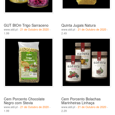
GUT BIO® Trigo Sarraceno
Quinta Jugais Natura
www.aldi.pt -
21 de Outubro de 2020
-
www.aldi.pt -
21 de Outubro de 2020
-
1.99
2.49
Cem Porcento Chocolate
Cem Porcento Bolachas
Negro com Stevia
Marinheiras Linhaça
www.aldi.pt -
21 de Outubro de 2020
-
www.aldi.pt -
21 de Outubro de 2020
-
1.99
2.29