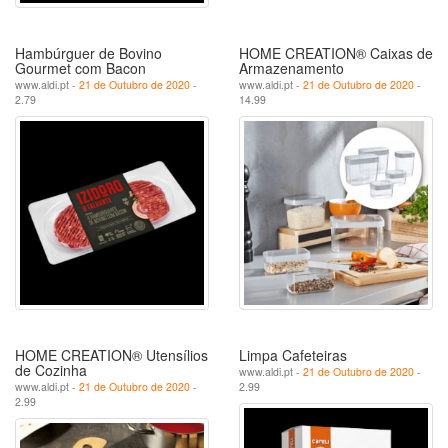
Hambúrguer de Bovino
HOME CREATION® Caixas de
Gourmet com Bacon
Armazenamento
www.aldi.pt -
21 de Outubro de 2020
-
www.aldi.pt -
21 de Outubro de 2020
-
2.79
14.99
HOME CREATION® Utensílios
Limpa Cafeteiras
de Cozinha
www.aldi.pt -
21 de Outubro de 2020
-
www.aldi.pt -
21 de Outubro de 2020
-
2.99
2.99