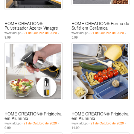
HOME CREATION®
HOME CREATION® Forma de
Pulverizador Azeite/ Vinagre
Suflé em Cerâmica
www.aldi.pt -
21 de Outubro de 2020
-
www.aldi.pt -
21 de Outubro de 2020
-
9.99
5.99
HOME CREATION® Frigideira
HOME CREATION® Frigideira
em Alumínio
em Alumínio
www.aldi.pt -
21 de Outubro de 2020
-
www.aldi.pt -
21 de Outubro de 2020
-
9.99
14.99