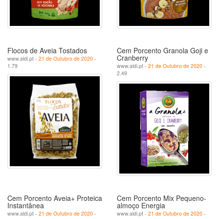
Flocos de Aveia Tostados
Cem Porcento Granola Goji e
Cranberry
www.aldi.pt -
21 de Outubro de 2020
-
1.79
www.aldi.pt -
21 de Outubro de 2020
-
2.49
Cem Porcento Aveia+ Proteica
Cem Porcento Mix Pequeno-
Instantânea
almoço Energia
www.aldi.pt -
21 de Outubro de 2020
-
www.aldi.pt -
21 de Outubro de 2020
-