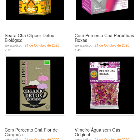
Seara Chá Clipper Detox
Cem Porcento Chá Perpétuas
Biológico
Roxas
www.aldi.pt -
21 de Outubro de 2020
-
www.aldi.pt -
21 de Outubro de 2020
-
2.79
1.49
Cem Porcento Chá Flor de
Vimeiro Água sem Gás
Carqueja
Original
www.aldi.pt -
21 de Outubro de 2020
-
www.aldi.pt -
21 de Outubro de 2020
-