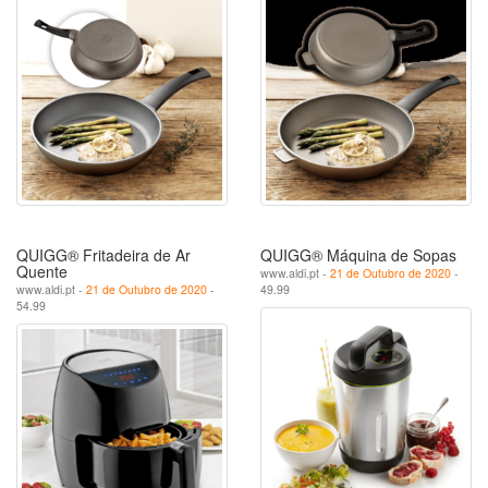
QUIGG® Fritadeira de Ar
QUIGG® Máquina de Sopas
Quente
www.aldi.pt -
21 de Outubro de 2020
-
www.aldi.pt -
21 de Outubro de 2020
-
49.99
54.99