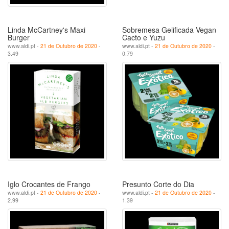
Linda McCartney's Maxi
Sobremesa Gelificada Vegan
Burger
Cacto e Yuzu
www.aldi.pt -
21 de Outubro de 2020
-
www.aldi.pt -
21 de Outubro de 2020
-
3.49
0.79
Iglo Crocantes de Frango
Presunto Corte do Dia
www.aldi.pt -
21 de Outubro de 2020
-
www.aldi.pt -
21 de Outubro de 2020
-
2.99
1.39