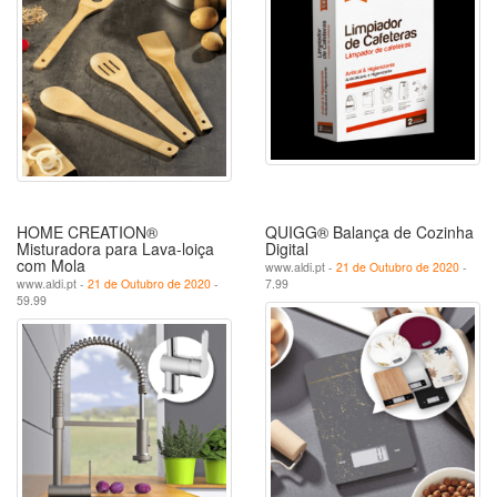
HOME CREATION®
QUIGG® Balança de Cozinha
Misturadora para Lava-loiça
Digital
com Mola
www.aldi.pt -
21 de Outubro de 2020
-
www.aldi.pt -
21 de Outubro de 2020
-
7.99
59.99