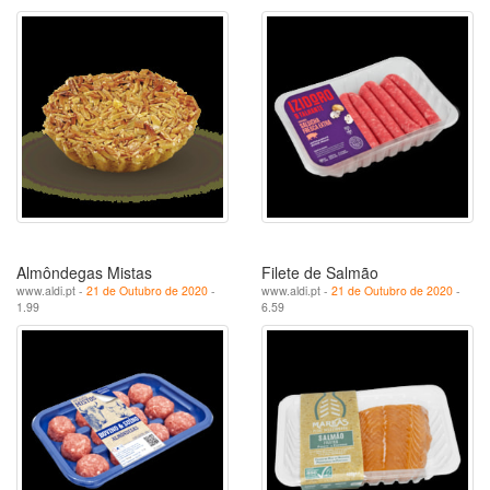
Almôndegas Mistas
Filete de Salmão
www.aldi.pt -
21 de Outubro de 2020
-
www.aldi.pt -
21 de Outubro de 2020
-
1.99
6.59