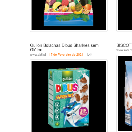
Gullón Bolachas Dibus Sharkies sem
BISCOTT
Glúten
www.aldi.p
www.aldi.pt -
17 de Fevereiro de 2021
- 1.44