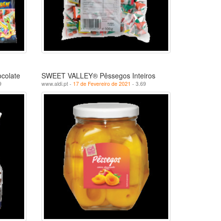
colate
SWEET VALLEY® Pêssegos Inteiros
9
www.aldi.pt -
17 de Fevereiro de 2021
- 3.69