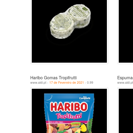
Haribo Gomas Tropifrutti
Espumas
www.aldi.pt -
17 de Fevereiro de 2021
- 0.99
www.aldi.p