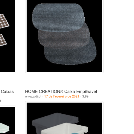
Caixas
HOME CREATION® Caixa Empilhável
www.aldi.pt -
17 de Fevereiro de 2021
- 3.99
9