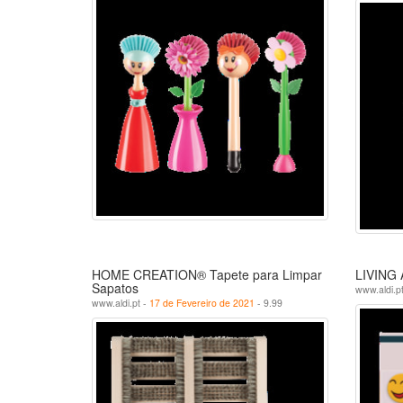
HOME CREATION® Tapete para Limpar
LIVING 
Sapatos
www.aldi.p
www.aldi.pt -
17 de Fevereiro de 2021
- 9.99