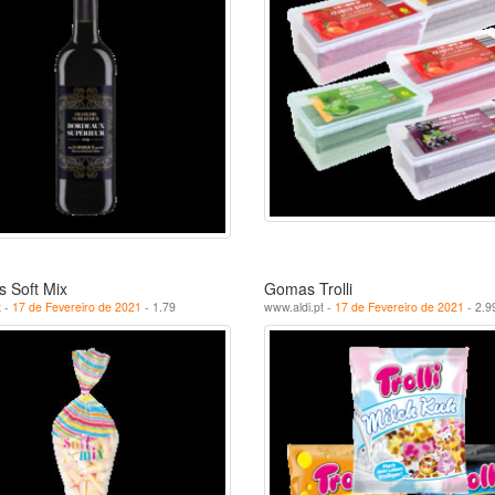
 Soft Mix
Gomas Trolli
t -
17 de Fevereiro de 2021
- 1.79
www.aldi.pt -
17 de Fevereiro de 2021
- 2.9