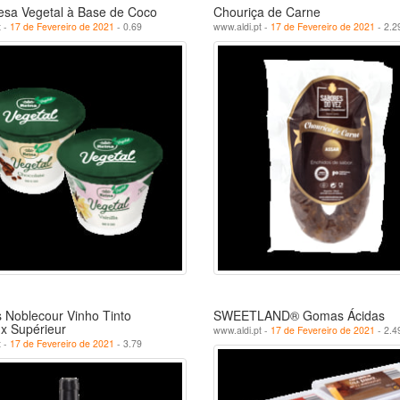
sa Vegetal à Base de Coco
Chouriça de Carne
t -
17 de Fevereiro de 2021
- 0.69
www.aldi.pt -
17 de Fevereiro de 2021
- 2.2
 Noblecour Vinho Tinto
SWEETLAND® Gomas Ácidas
x Supérieur
www.aldi.pt -
17 de Fevereiro de 2021
- 2.4
t -
17 de Fevereiro de 2021
- 3.79