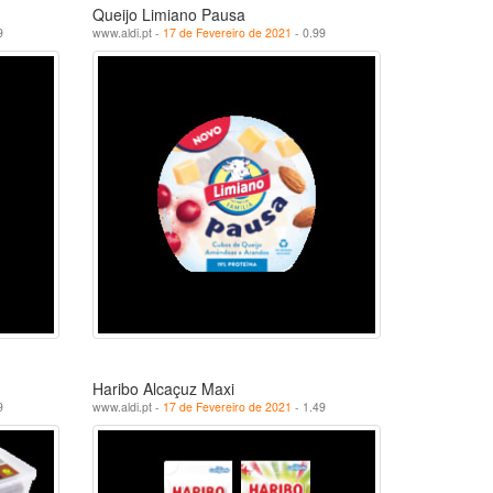
Queijo Limiano Pausa
9
www.aldi.pt -
17 de Fevereiro de 2021
- 0.99
Haribo Alcaçuz Maxi
9
www.aldi.pt -
17 de Fevereiro de 2021
- 1.49