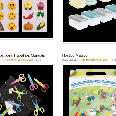
ras para Trabalhos Manuais
Plástico Mágico
t -
17 de Fevereiro de 2021
- 3.49
www.aldi.pt -
17 de Fevereiro de 2021
- 4.9