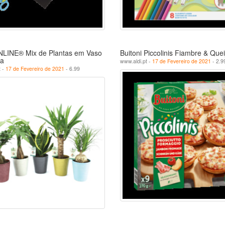
INE® Mix de Plantas em Vaso
Buitoni Piccolinis Fiambre & Quei
a
www.aldi.pt -
17 de Fevereiro de 2021
- 2.9
t -
17 de Fevereiro de 2021
- 6.99