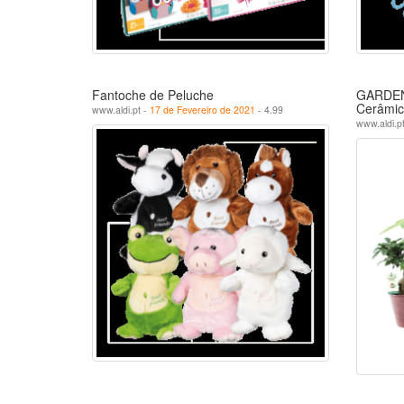
Fantoche de Peluche
GARDENL
Cerâmic
www.aldi.pt -
17 de Fevereiro de 2021
- 4.99
www.aldi.p