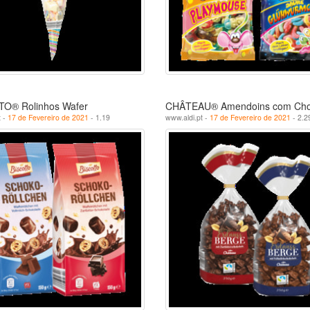
O® Rolinhos Wafer
CHÂTEAU® Amendoins com Cho
t -
17 de Fevereiro de 2021
- 1.19
www.aldi.pt -
17 de Fevereiro de 2021
- 2.2