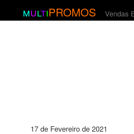
m
u
l
t
i
PROMOS
Vendas 
17 de Fevereiro de 2021