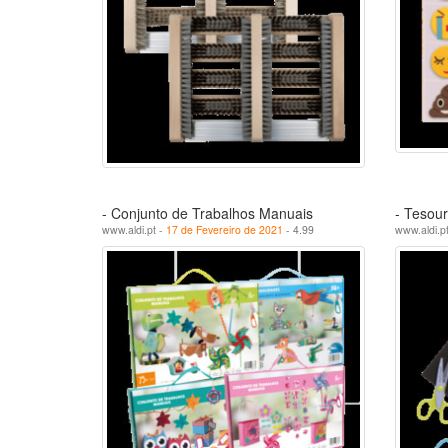
- Conjunto de Trabalhos Manuais
- Tesou
www.aldi.pt -
17 de Fevereiro de 2021
- 4.99
www.aldi.p