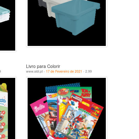
Livro para Colorir
9
www.aldi.pt -
17 de Fevereiro de 2021
- 2.99