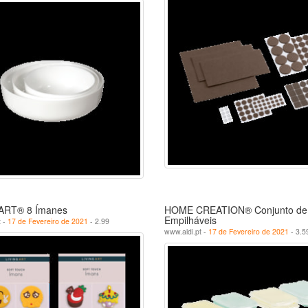
ART® 8 Ímanes
HOME CREATION® Conjunto de 
Empilháveis
t -
17 de Fevereiro de 2021
- 2.99
www.aldi.pt -
17 de Fevereiro de 2021
- 3.5