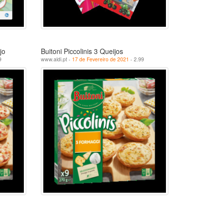
jo
Buitoni Piccolinis 3 Queijos
9
www.aldi.pt -
17 de Fevereiro de 2021
- 2.99