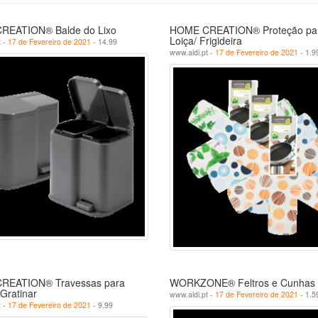
REATION® Balde do Lixo
HOME CREATION® Proteção pa
Loiça/ Frigideira
t -
17 de Fevereiro de 2021
- 14.99
www.aldi.pt -
17 de Fevereiro de 2021
- 1.9
REATION® Travessas para
WORKZONE® Feltros e Cunhas
 Gratinar
www.aldi.pt -
17 de Fevereiro de 2021
- 1.5
t -
17 de Fevereiro de 2021
- 9.99