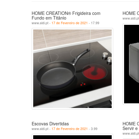
HOME CREATION® Frigideira com
HOME C
Fundo em Titânio
www.aldi.p
www.aldi.pt -
17 de Fevereiro de 2021
- 17.99
Escovas Divertidas
HOME C
Servir e
www.aldi.pt -
17 de Fevereiro de 2021
- 3.99
www.aldi.p