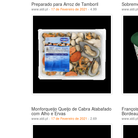
Preparado para Arroz de Tamboril
Sobreme
www.aldi.pt -
17 de Fevereiro de 2021
- 4.99
www.aldi.p
Monforqueijo Queijo de Cabra Atabafado
François
com Alho e Ervas
Bordeau
www.aldi.pt -
17 de Fevereiro de 2021
- 2.69
www.aldi.p