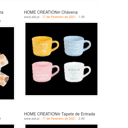
ra
HOME CREATION® Chávena
www.aldi.pt -
17 de Fevereiro de 2021
- 1.99
9
HOME CREATION® Tapete de Entrada
9
www.aldi.pt -
17 de Fevereiro de 2021
- 2.99