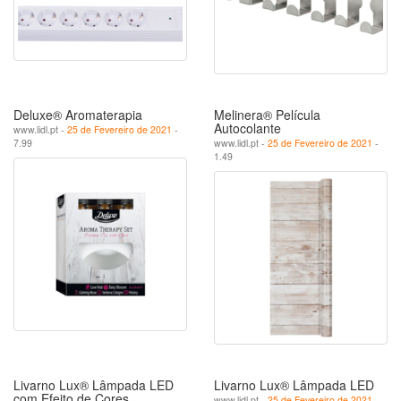
Deluxe® Aromaterapia
Melinera® Película
Autocolante
www.lidl.pt -
25 de Fevereiro de 2021
-
7.99
www.lidl.pt -
25 de Fevereiro de 2021
-
1.49
Livarno Lux® Lâmpada LED
Livarno Lux® Lâmpada LED
com Efeito de Cores
www.lidl.pt -
25 de Fevereiro de 2021
-