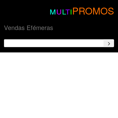
m
u
l
t
i
PROMOS
Vendas Efémeras