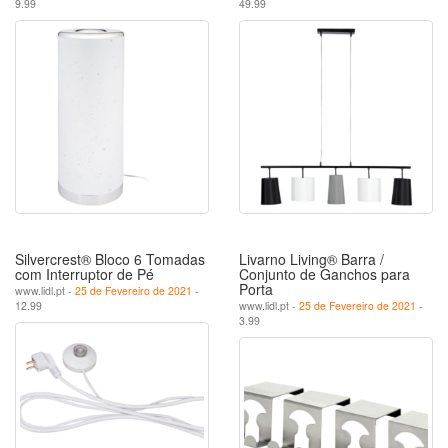
9.99
49.99
Silvercrest® Bloco 6 Tomadas
Livarno Living® Barra /
com Interruptor de Pé
Conjunto de Ganchos para
Porta
www.lidl.pt -
25 de Fevereiro de 2021
-
12.99
www.lidl.pt -
25 de Fevereiro de 2021
-
3.99