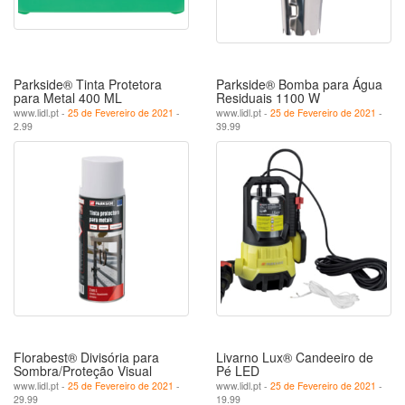
Parkside® Tinta Protetora
Parkside® Bomba para Água
para Metal 400 ML
Residuais 1100 W
www.lidl.pt -
25 de Fevereiro de 2021
-
www.lidl.pt -
25 de Fevereiro de 2021
-
2.99
39.99
Florabest® Divisória para
Livarno Lux® Candeeiro de
Sombra/Proteção Visual
Pé LED
www.lidl.pt -
25 de Fevereiro de 2021
-
www.lidl.pt -
25 de Fevereiro de 2021
-
29.99
19.99