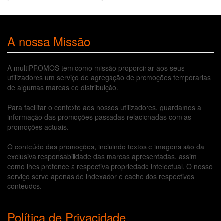
A nossa Missão
A multiPROMOS tem como missão proporcinar aos seus
utilizadores um serviço de agregação de promoções temporarias
de algumas marcas de distribuição.
Para facilitar o contexto aos nossos utilizadores, guardamos a
informação das promoções passadas relacionadas com as
promoções actuais.
O conteúdo das promoções, incluindo textos e imagens são da
exclusiva responsabilidade das marcas apresentadas, assim
como lhes pretence a respectiva propriedade intelectual. O nosso
serviço serve apenas de indexador e cache dos respectivos
conteúdos.
Política de Privacidade