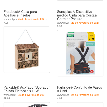
Florabest® Casa para
Sensiplast® Dispositivo
Abelhas e Insetos
médico Cinta para Costas/
Corretor Postura
www.lidl.pt -
25 de Fevereiro de 2021
-
7.98
www.lidl.pt -
25 de Fevereiro de 2021
-
9.99
Parkside® Aspirador/Soprador
Parkside® Conjunto de Vasos
Folhas Elétrico 1800 W
3 Unid.
www.lidl.pt -
25 de Fevereiro de 2021
-
www.lidl.pt -
25 de Fevereiro de 2021
-
89.99
4.99