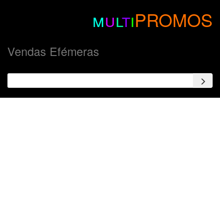
m
u
l
t
i
PROMOS
Vendas Efémeras