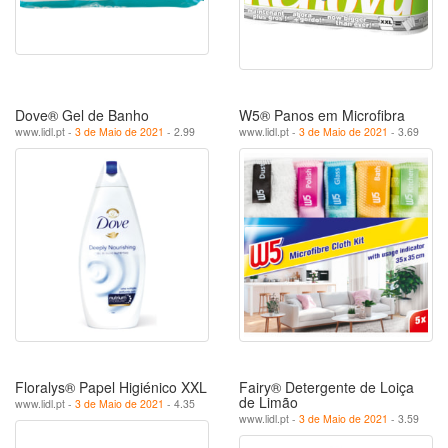
Dove® Gel de Banho
W5® Panos em Microfibra
www.lidl.pt -
3 de Maio de 2021
- 2.99
www.lidl.pt -
3 de Maio de 2021
- 3.69
Floralys® Papel Higiénico XXL
Fairy® Detergente de Loiça
de Limão
www.lidl.pt -
3 de Maio de 2021
- 4.35
www.lidl.pt -
3 de Maio de 2021
- 3.59