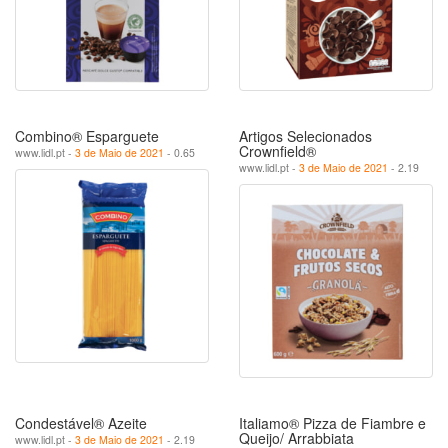
Combino® Esparguete
Artigos Selecionados
Crownfield®
www.lidl.pt -
3 de Maio de 2021
- 0.65
www.lidl.pt -
3 de Maio de 2021
- 2.19
Condestável® Azeite
Italiamo® Pizza de Fiambre e
Queijo/ Arrabbiata
www.lidl.pt -
3 de Maio de 2021
- 2.19