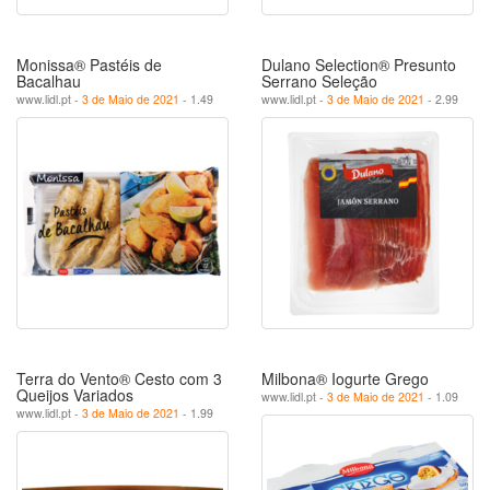
Monissa® Pastéis de
Dulano Selection® Presunto
Bacalhau
Serrano Seleção
www.lidl.pt -
3 de Maio de 2021
- 1.49
www.lidl.pt -
3 de Maio de 2021
- 2.99
Terra do Vento® Cesto com 3
Milbona® Iogurte Grego
Queijos Variados
www.lidl.pt -
3 de Maio de 2021
- 1.09
www.lidl.pt -
3 de Maio de 2021
- 1.99