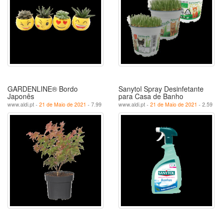
GARDENLINE® Bordo
Sanytol Spray Desinfetante
Japonês
para Casa de Banho
www.aldi.pt -
21 de Maio de 2021
- 7.99
www.aldi.pt -
21 de Maio de 2021
- 2.59