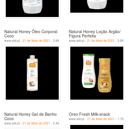
Natural Honey Óleo Corporal
Natural Honey Loção Argão/
Coco
Figura Perfeita
www.aldi.pt -
21 de Maio de 2021
- 3.99
www.aldi.pt -
21 de Maio de 2021
- 3.89
Natural Honey Gel de Banho
Oreo Fresh Milk-snack
Coco
www.aldi.pt -
21 de Maio de 2021
- 1.79
www.aldi.pt -
21 de Maio de 2021
- 2.49