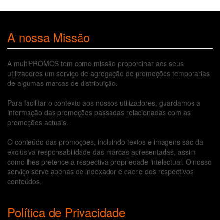
A nossa Missão
A multiPROMOS tem como missão proporcinar aos seus
utilizadores um serviço de agregação de promoções temporarias
de algumas marcas de distribuição.
Para facilitar o contexto aos nossos utilizadores, guardamos a
informação das promoções passadas relacionadas com as
promoções actuais.
O conteúdo das promoções, incluindo textos e imagens são da
exclusiva responsabilidade das marcas apresentadas, assim
como lhes pretence a respectiva propriedade intelectual. O nosso
serviço serve apenas de indexador e cache dos respectivos
conteúdos.
Política de Privacidade