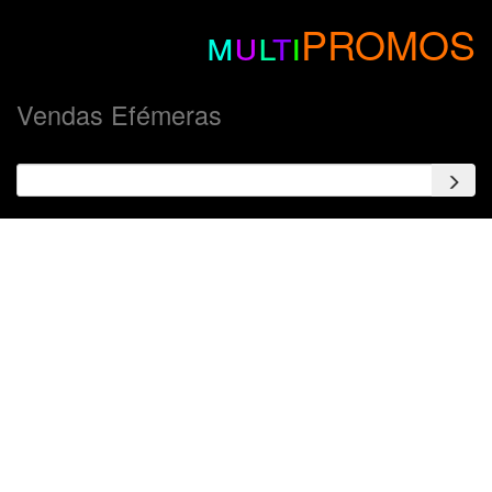
m
u
l
t
i
PROMOS
Vendas Efémeras