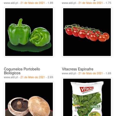
www.aldi.pt -
21 de Maio de 2021
- 1.89
www.aldi.pt -
21 de Maio de 2021
- 1.75
Cogumelos Portobello
Vitacress Espinafre
Biológicos
www.aldi.pt -
21 de Maio de 2021
- 1.69
www.aldi.pt -
21 de Maio de 2021
- 2.69