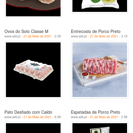
Ovos do Solo Classe M
Entrecosto de Porco Preto
www.aldi.pt -
21 de Maio de 2021
- 2.59
www.aldi.pt -
21 de Maio de 2021
- 3.19
Pato Desfiado com Caldo
Espetadas de Porco Preto
www.aldi.pt -
21 de Maio de 2021
- 6.99
www.aldi.pt -
21 de Maio de 2021
- 2.99