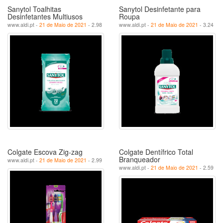
Sanytol Toalhitas
Sanytol Desinfetante para
Desinfetantes Multiusos
Roupa
www.aldi.pt -
21 de Maio de 2021
- 2.98
www.aldi.pt -
21 de Maio de 2021
- 3.24
Colgate Escova Zig-zag
Colgate Dentífrico Total
Branqueador
www.aldi.pt -
21 de Maio de 2021
- 2.99
www.aldi.pt -
21 de Maio de 2021
- 2.59