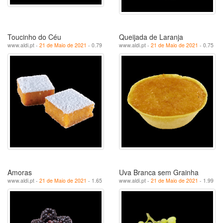
Toucinho do Céu
Queijada de Laranja
www.aldi.pt -
21 de Maio de 2021
- 0.79
www.aldi.pt -
21 de Maio de 2021
- 0.75
Amoras
Uva Branca sem Grainha
www.aldi.pt -
21 de Maio de 2021
- 1.65
www.aldi.pt -
21 de Maio de 2021
- 1.99