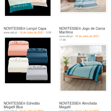
NOVITESSE® Lençol Capa
NOVITESSE® Jogo de Cama
Marítimo
www.aldi.pt -
16 de Julho de 2021
- 9.99
www.aldi.pt -
16 de Julho de 2021
-
17.99
NOVITESSE® Edredão
NOVITESSE® Almofada
Megafil Blue
Megafil
www.aldi.pt -
16 de Julho de 2021
-
www.aldi.pt -
16 de Julho de 2021
-