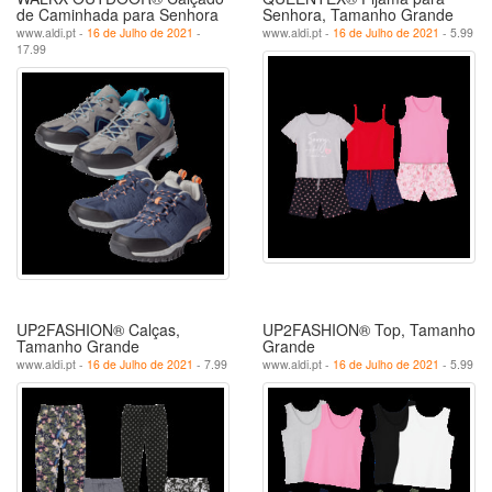
de Caminhada para Senhora
Senhora, Tamanho Grande
www.aldi.pt -
16 de Julho de 2021
-
www.aldi.pt -
16 de Julho de 2021
- 5.99
17.99
UP2FASHION® Calças,
UP2FASHION® Top, Tamanho
Tamanho Grande
Grande
www.aldi.pt -
16 de Julho de 2021
- 7.99
www.aldi.pt -
16 de Julho de 2021
- 5.99