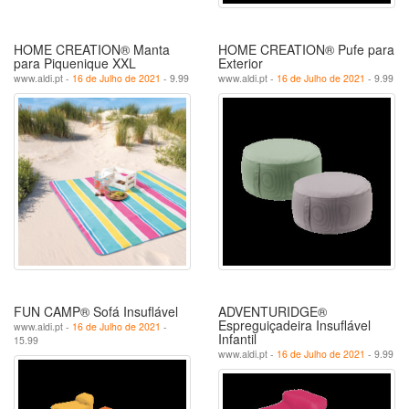
HOME CREATION® Manta
HOME CREATION® Pufe para
para Piquenique XXL
Exterior
www.aldi.pt -
16 de Julho de 2021
- 9.99
www.aldi.pt -
16 de Julho de 2021
- 9.99
FUN CAMP® Sofá Insuflável
ADVENTURIDGE®
Espreguiçadeira Insuflável
www.aldi.pt -
16 de Julho de 2021
-
Infantil
15.99
www.aldi.pt -
16 de Julho de 2021
- 9.99