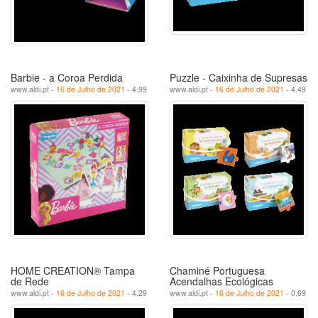
Barbie - a Coroa Perdida
Puzzle - Caixinha de Supresas
www.aldi.pt -
16 de Julho de 2021
- 4.99
www.aldi.pt -
16 de Julho de 2021
- 4.49
HOME CREATION® Tampa
Chaminé Portuguesa
de Rede
Acendalhas Ecológicas
www.aldi.pt -
16 de Julho de 2021
- 4.29
www.aldi.pt -
16 de Julho de 2021
- 0.69