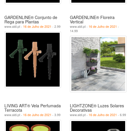
GARDENLINE® Conjunto de
GARDENLINE® Floreira
Rega para Plantas
Vertical
www.aldi.pt -
16 de Julho de 2021
- 2.99
www.aldi.pt -
16 de Julho de 2021
-
14.99
LIVING ART® Vela Perfumada
LIGHTZONE® Luzes Solares
Terracota
Decorativas
www.aldi.pt -
16 de Julho de 2021
- 3.99
www.aldi.pt -
16 de Julho de 2021
- 6.99