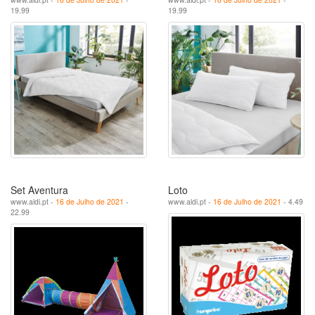
19.99
19.99
Set Aventura
Loto
www.aldi.pt -
16 de Julho de 2021
-
www.aldi.pt -
16 de Julho de 2021
- 4.49
22.99