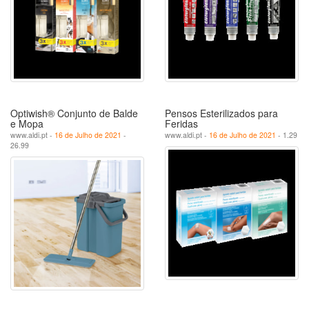
Optiwish® Conjunto de Balde
Pensos Esterilizados para
e Mopa
Feridas
www.aldi.pt -
16 de Julho de 2021
-
www.aldi.pt -
16 de Julho de 2021
- 1.29
26.99