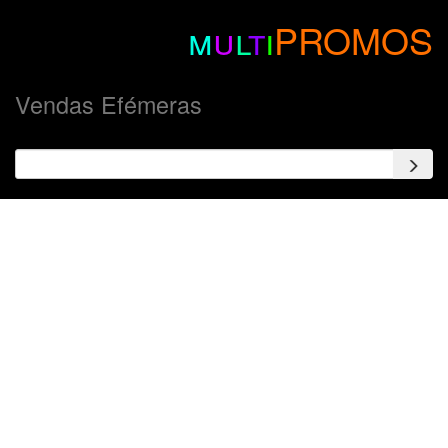
m
u
l
t
i
PROMOS
Vendas Efémeras