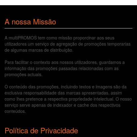
A nossa Missão
A multiPROMOS tem como missão proporcinar aos seus
utilizadores um serviço de agregação de promoções temporarias
de algumas marcas de distribuição.
Para facilitar o contexto aos nossos utilizadores, guardamos a
informação das promoções passadas relacionadas com as
promoções actuais.
O conteúdo das promoções, incluindo textos e imagens são da
exclusiva responsabilidade das marcas apresentadas, assim
como lhes pretence a respectiva propriedade intelectual. O nosso
serviço serve apenas de indexador e cache dos respectivos
conteúdos.
Política de Privacidade