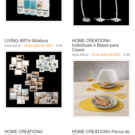
LIVING ART® Moldura
HOME CREATION®
Individuais e Bases para
www.aldi.pt -
16 de Julho de 2021
- 9.99
Copos
www.aldi.pt -
16 de Julho de 2021
- 5.99
HOME CREATION®
HOME CREATION® Panos de