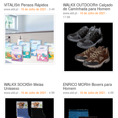
VITALIS® Pensos Rápidos
WALKX OUTDOOR® Calçado
de Caminhada para Homem
www.aldi.pt -
16 de Julho de 2021
- 0.49
www.aldi.pt -
16 de Julho de 2021
-
17.99
WALKX SOCKS® Meias
ENRICO MORI® Boxers para
Unissexo
Homem
www.aldi.pt -
16 de Julho de 2021
- 4.99
www.aldi.pt -
16 de Julho de 2021
- 4.99