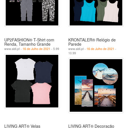
UP2FASHION® T-Shirt com
KRONTALER® Relógio de
Renda, Tamanho Grande
Parede
www.aldi.pt -
16 de Julho de 2021
- 5.99
www.aldi.pt -
16 de Julho de 2021
-
10.99
LIVING ART® Velas
LIVING ART® Decoração