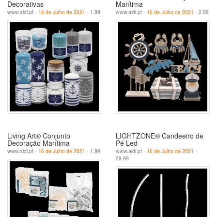
Decorativas
Marítima
www.aldi.pt -
16 de Julho de 2021
- 1.99
www.aldi.pt -
16 de Julho de 2021
- 2.99
Living Art® Conjunto
LIGHTZONE® Candeeiro de
Decoração Marítima
Pé Led
www.aldi.pt -
16 de Julho de 2021
- 1.99
www.aldi.pt -
16 de Julho de 2021
-
29.99