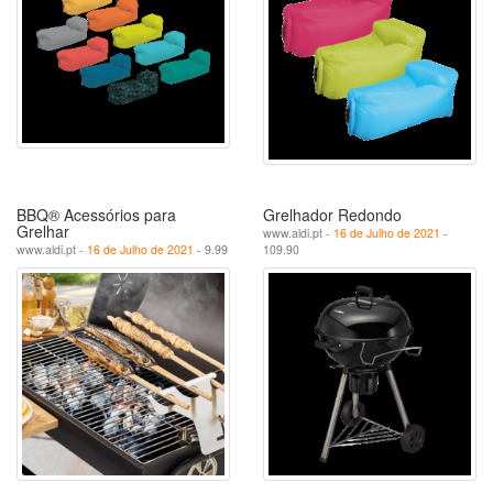
BBQ® Acessórios para
Grelhador Redondo
Grelhar
www.aldi.pt -
16 de Julho de 2021
-
www.aldi.pt -
16 de Julho de 2021
- 9.99
109.90