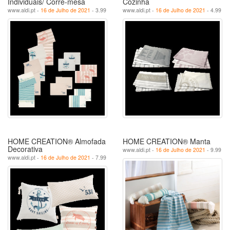
Individuais/ Corre-mesa
Cozinha
www.aldi.pt -
16 de Julho de 2021
- 3.99
www.aldi.pt -
16 de Julho de 2021
- 4.99
HOME CREATION® Almofada
HOME CREATION® Manta
Decorativa
www.aldi.pt -
16 de Julho de 2021
- 9.99
www.aldi.pt -
16 de Julho de 2021
- 7.99