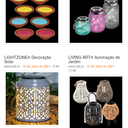
LIGHTZONE® Decoração
LIVING ART® Iluminação de
Solar
Jardim
www.aldi.pt -
16 de Julho de 2021
- 5.99
www.aldi.pt -
16 de Julho de 2021
-
17.99