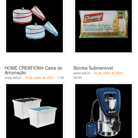
HOME CREATION® Caixa de
Bomba Submersível
Arrumação
www.aldi.pt -
16 de Julho de 2021
-
www.aldi.pt -
16 de Julho de 2021
- 7.99
49.99