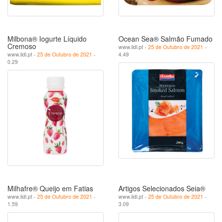
Milbona® Iogurte Líquido
Ocean Sea® Salmão Fumado
Cremoso
www.lidl.pt -
25 de Outubro de 2021
-
www.lidl.pt -
25 de Outubro de 2021
-
4.49
0.29
Milhafre® Queijo em Fatias
Artigos Selecionados Seia®
www.lidl.pt -
25 de Outubro de 2021
-
www.lidl.pt -
25 de Outubro de 2021
-
1.59
3.09