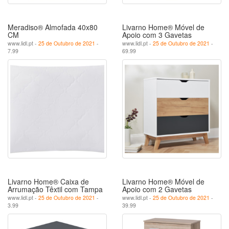
Meradiso® Almofada 40x80
Livarno Home® Móvel de
CM
Apoio com 3 Gavetas
www.lidl.pt -
25 de Outubro de 2021
-
www.lidl.pt -
25 de Outubro de 2021
-
7.99
69.99
Livarno Home® Caixa de
Livarno Home® Móvel de
Arrumação Têxtil com Tampa
Apoio com 2 Gavetas
www.lidl.pt -
25 de Outubro de 2021
-
www.lidl.pt -
25 de Outubro de 2021
-
3.99
39.99