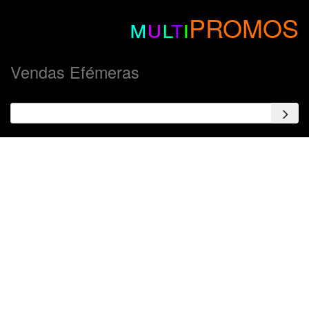
m
u
l
t
i
PROMOS
Vendas Efémeras