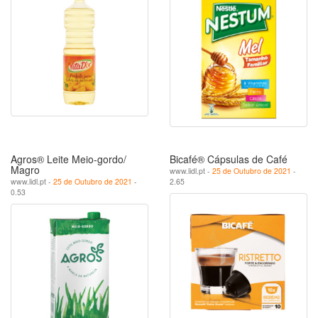
Agros® Leite Meio­-­gordo/
Bicafé® Cápsulas de Café
Magro
www.lidl.pt -
25 de Outubro de 2021
-
www.lidl.pt -
25 de Outubro de 2021
-
2.65
0.53