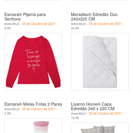
Esmara® Pijama para
Meradiso® Edredão Duo
Senhora
240x220 CM
www.lidl.pt -
25 de Outubro de 2021
-
www.lidl.pt -
25 de Outubro de 2021
-
9.99
34.99
Esmara® Meias Fofas 2 Pares
Livarno Home® Capa
Edredão 240 x 220 CM
www.lidl.pt -
25 de Outubro de 2021
-
2.99
www.lidl.pt -
25 de Outubro de 2021
-
19.99