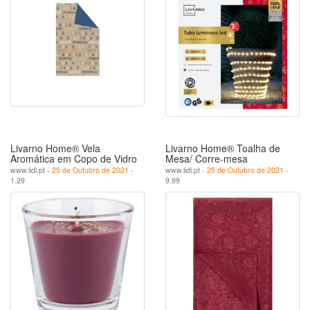
Livarno Home® Vela
Livarno Home® Toalha de
Aromática em Copo de Vidro
Mesa/ Corre-mesa
www.lidl.pt -
25 de Outubro de 2021
-
www.lidl.pt -
25 de Outubro de 2021
-
1.29
9.99