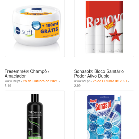
Tresemmé® Champô /
Sonasol® Bloco Sanitário
Amaciador
Poder Ativo Duplo
www.lidl.pt -
25 de Outubro de 2021
-
www.lidl.pt -
25 de Outubro de 2021
-
3.49
2.99