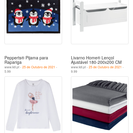
Pepperts® Pijama para
Livarno Home® Lençol
Rapariga
Ajustável 180-200x200 CM
www.lidl.pt -
25 de Outubro de 2021
-
www.lidl.pt -
25 de Outubro de 2021
-
5.99
9.99