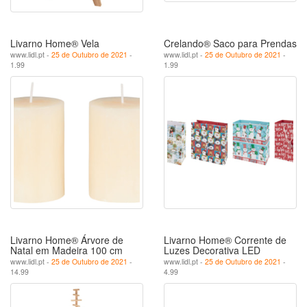
Livarno Home® Vela
Crelando® Saco para Prendas
www.lidl.pt -
25 de Outubro de 2021
-
www.lidl.pt -
25 de Outubro de 2021
-
1.99
1.99
Livarno Home® Árvore de
Livarno Home® Corrente de
Natal em Madeira 100 cm
Luzes Decorativa LED
www.lidl.pt -
25 de Outubro de 2021
-
www.lidl.pt -
25 de Outubro de 2021
-
14.99
4.99