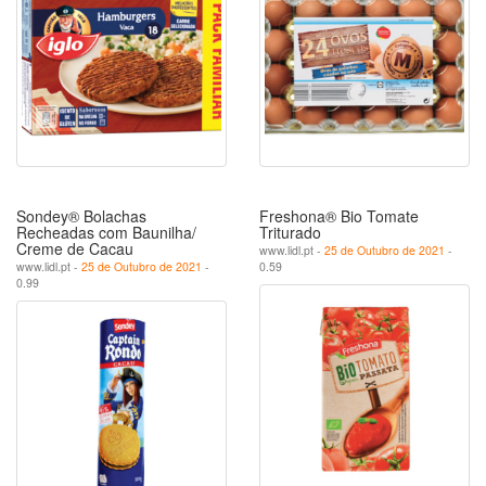
Sondey® Bolachas
Freshona® Bio Tomate
Recheadas com Baunilha/
Triturado
Creme de Cacau
www.lidl.pt -
25 de Outubro de 2021
-
www.lidl.pt -
25 de Outubro de 2021
-
0.59
0.99