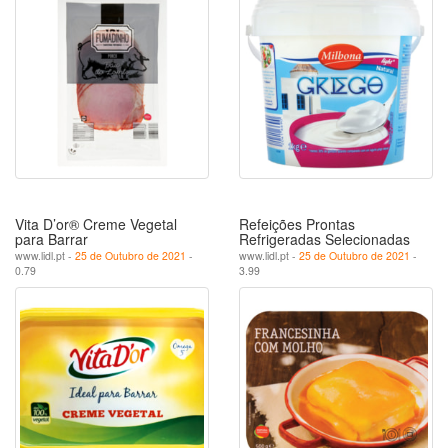
Vita D’or® Creme Vegetal
Refeições Prontas
para Barrar
Refrigeradas Selecionadas
www.lidl.pt -
25 de Outubro de 2021
-
www.lidl.pt -
25 de Outubro de 2021
-
0.79
3.99