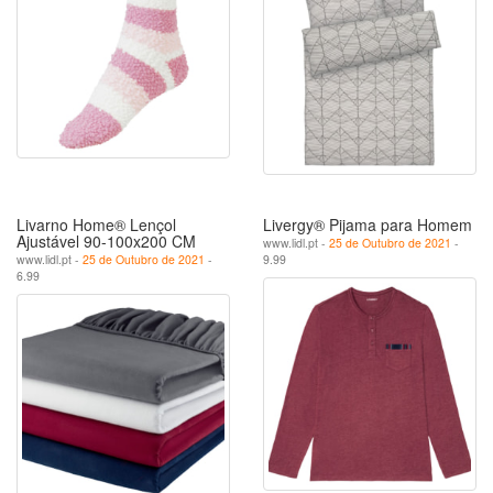
Livarno Home® Lençol
Livergy® Pijama para Homem
Ajustável 90-100x200 CM
www.lidl.pt -
25 de Outubro de 2021
-
www.lidl.pt -
25 de Outubro de 2021
-
9.99
6.99