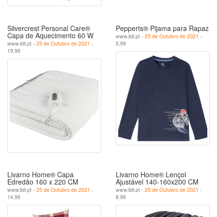
Silvercrest Personal Care®
Pepperts® Pijama para Rapaz
Capa de Aquecimento 60 W
www.lidl.pt -
25 de Outubro de 2021
-
www.lidl.pt -
25 de Outubro de 2021
-
5.99
19.99
Livarno Home® Capa
Livarno Home® Lençol
Edredão 160 x 220 CM
Ajustável 140-160x200 CM
www.lidl.pt -
25 de Outubro de 2021
-
www.lidl.pt -
25 de Outubro de 2021
-
14.99
8.99