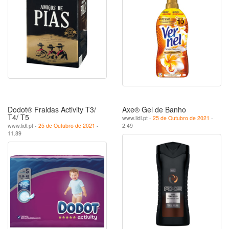
Dodot® Fraldas Activity T3/
Axe® Gel de Banho
T4/ T5
www.lidl.pt -
25 de Outubro de 2021
-
www.lidl.pt -
25 de Outubro de 2021
-
2.49
11.89