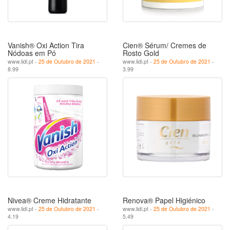
Vanish® Oxi Action Tira
Cien® Sérum/ Cremes de
Nódoas em Pó
Rosto Gold
www.lidl.pt -
25 de Outubro de 2021
-
www.lidl.pt -
25 de Outubro de 2021
-
8.99
3.99
Nivea® Creme Hidratante
Renova® Papel Higiénico
www.lidl.pt -
25 de Outubro de 2021
-
www.lidl.pt -
25 de Outubro de 2021
-
4.19
5.49