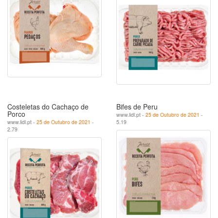
Costeletas do Cachaço de
Bifes de Peru
Porco
www.lidl.pt -
25 de Outubro de 2021
-
www.lidl.pt -
25 de Outubro de 2021
-
5.19
2.79