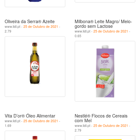
Oliveira da Serra® Azeite
Milbona® Leite Magro/ Meio­-
gordo sem Lactose
www.lidl.pt -
25 de Outubro de 2021
-
2.79
www.lidl.pt -
25 de Outubro de 2021
-
0.65
Vita D’or® Óleo Alimentar
Nestlé® Flocos de Cereais
com Mel
www.lidl.pt -
25 de Outubro de 2021
-
1.69
www.lidl.pt -
25 de Outubro de 2021
-
2.79