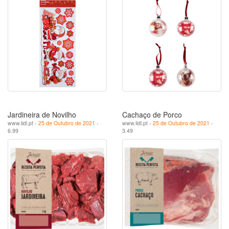
Jardineira de Novilho
Cachaço de Porco
www.lidl.pt -
25 de Outubro de 2021
-
www.lidl.pt -
25 de Outubro de 2021
-
6.99
3.49