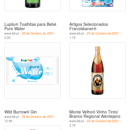
Lupilu® Toalhitas para Bebé
Artigos Selecionados
Pure Water
Franziskaner®
www.lidl.pt -
25 de Outubro de 2021
-
www.lidl.pt -
25 de Outubro de 2021
-
0.95
1.75
Wild Burrow® Gin
Monte Velho® Vinho Tinto/
Branco Regional Alentejano
www.lidl.pt -
25 de Outubro de 2021
-
12.99
www.lidl.pt -
25 de Outubro de 2021
-
3.79