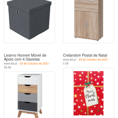
Livarno Home® Móvel de
Crelando® Postal de Natal
Apoio com 4 Gavetas
www.lidl.pt -
25 de Outubro de 2021
-
www.lidl.pt -
25 de Outubro de 2021
-
0.59
59.99