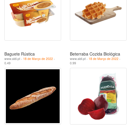
Baguete Rústica
Beterraba Cozida Biológica
www.aldi.pt -
18 de Março de 2022
-
www.aldi.pt -
18 de Março de 2022
-
0.49
0.99