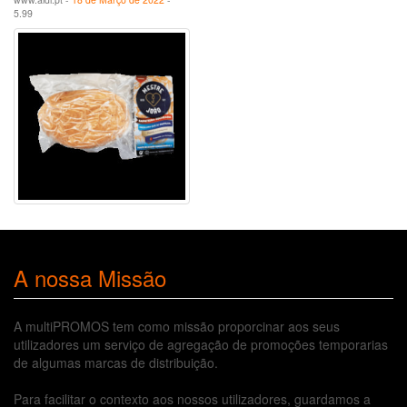
5.99
A nossa Missão
A multiPROMOS tem como missão proporcinar aos seus
utilizadores um serviço de agregação de promoções temporarias
de algumas marcas de distribuição.
Para facilitar o contexto aos nossos utilizadores, guardamos a