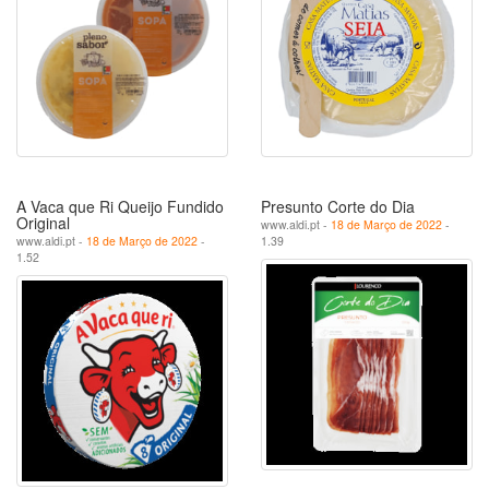
A Vaca que Ri Queijo Fundido
Presunto Corte do Dia
Original
www.aldi.pt -
18 de Março de 2022
-
www.aldi.pt -
18 de Março de 2022
-
1.39
1.52