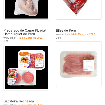
Preparado de Carne Picada/
Bifes de Peru
Hambúrguer de Peru
www.aldi.pt -
18 de Março de 2022
-
www.aldi.pt -
18 de Março de 2022
-
2.89
1.79
Sapateira Recheada
www.aldi.pt -
18 de Março de 2022
-