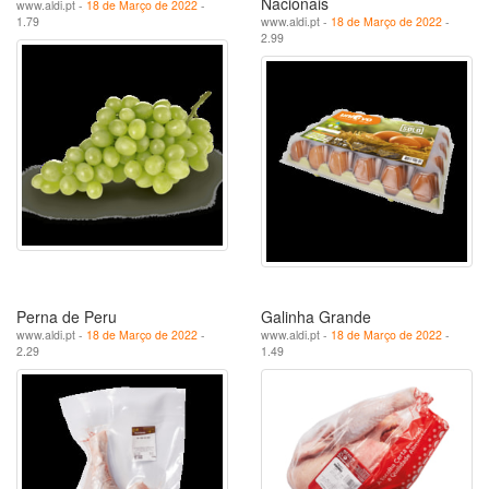
Nacionais
www.aldi.pt -
18 de Março de 2022
-
1.79
www.aldi.pt -
18 de Março de 2022
-
2.99
Perna de Peru
Galinha Grande
www.aldi.pt -
18 de Março de 2022
-
www.aldi.pt -
18 de Março de 2022
-
2.29
1.49