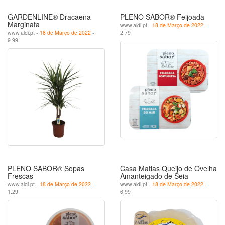
GARDENLINE® Dracaena
PLENO SABOR® Feijoada
Marginata
www.aldi.pt -
18 de Março de 2022
-
www.aldi.pt -
18 de Março de 2022
-
2.79
9.99
PLENO SABOR® Sopas
Casa Matias Queijo de Ovelha
Frescas
Amanteigado de Seia
www.aldi.pt -
18 de Março de 2022
-
www.aldi.pt -
18 de Março de 2022
-
1.29
6.99