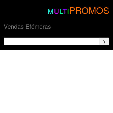
m
u
l
t
i
PROMOS
Vendas Efémeras