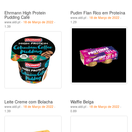
Ehrmann High Protein
Pudim Flan Rico em Proteína
Pudding Café
www.aldi.pt -
18 de Março de 2022
-
www.aldi.pt -
18 de Março de 2022
-
1.29
1.39
Leite Creme com Bolacha
Waffle Belga
www.aldi.pt -
18 de Março de 2022
-
www.aldi.pt -
18 de Março de 2022
-
1.39
0.89