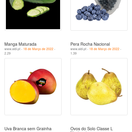
Manga Maturada
Pera Rocha Nacional
www.aldi.pt -
18 de Março de 2022
-
www.aldi.pt -
18 de Março de 2022
-
2.29
1.39
Uva Branca sem Grainha
Ovos do Solo Classe L