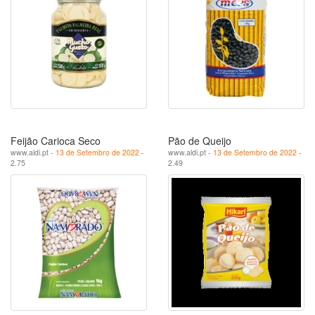
Feijão Carioca Seco
Pão de Queijo
www.aldi.pt -
13 de Setembro de 2022
-
www.aldi.pt -
13 de Setembro de 2022
-
2.75
2.49