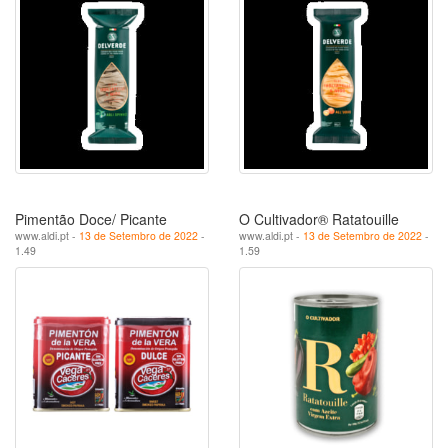
Pimentão Doce/ Picante
O Cultivador® Ratatouille
www.aldi.pt -
13 de Setembro de 2022
-
www.aldi.pt -
13 de Setembro de 2022
-
1.49
1.59