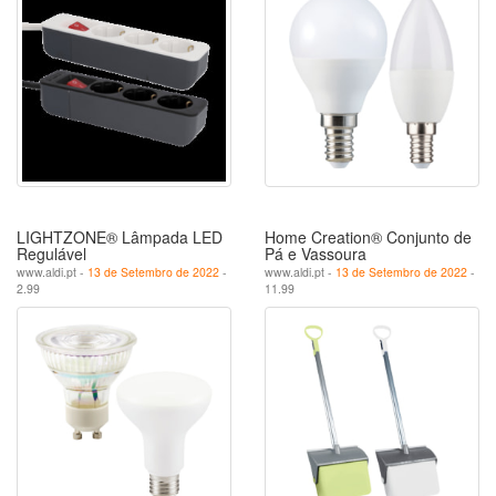
LIGHTZONE® Lâmpada LED
Home Creation® Conjunto de
Regulável
Pá e Vassoura
www.aldi.pt -
13 de Setembro de 2022
-
www.aldi.pt -
13 de Setembro de 2022
-
2.99
11.99