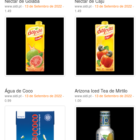
Néctar de Goiaba
Néctar de Caju
www.aldi.pt -
13 de Setembro de 2022
-
www.aldi.pt -
13 de Setembro de 2022
-
1.49
1.49
Água de Coco
Arizona Iced Tea de Mirtilo
www.aldi.pt -
13 de Setembro de 2022
-
www.aldi.pt -
13 de Setembro de 2022
-
0.99
1.00