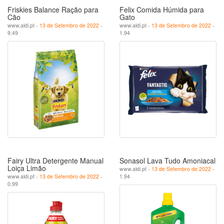
Friskies Balance Ração para
Felix Comida Húmida para
Cão
Gato
www.aldi.pt -
13 de Setembro de 2022
-
www.aldi.pt -
13 de Setembro de 2022
-
9.49
1.94
Fairy Ultra Detergente Manual
Sonasol Lava Tudo Amoniacal
Loiça Limão
www.aldi.pt -
13 de Setembro de 2022
-
www.aldi.pt -
13 de Setembro de 2022
-
1.94
0.99