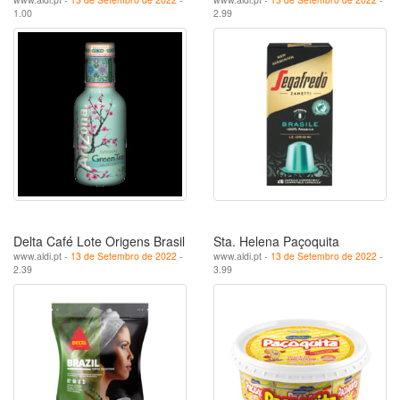
1.00
2.99
Delta Café Lote Origens Brasil
Sta. Helena Paçoquita
www.aldi.pt -
13 de Setembro de 2022
-
www.aldi.pt -
13 de Setembro de 2022
-
2.39
3.99