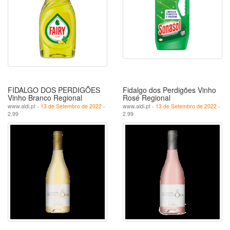
FIDALGO DOS PERDIGÕES
Fidalgo dos Perdigões Vinho
Vinho Branco Regional
Rosé Regional
www.aldi.pt -
13 de Setembro de 2022
-
www.aldi.pt -
13 de Setembro de 2022
-
2.99
2.99