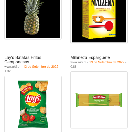
Lay's Batatas Fritas
Milaneza Esparguete
Camponesas
www.aldi.pt -
13 de Setembro de 2022
-
www.aldi.pt -
13 de Setembro de 2022
-
0.86
1.32