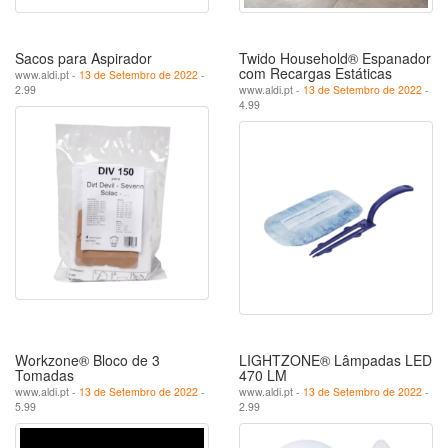
Sacos para Aspirador
Twido Household® Espanador
com Recargas Estáticas
www.aldi.pt -
13 de Setembro de 2022
-
2.99
www.aldi.pt -
13 de Setembro de 2022
-
4.99
Workzone® Bloco de 3
LIGHTZONE® Lâmpadas LED
Tomadas
470 LM
www.aldi.pt -
13 de Setembro de 2022
-
www.aldi.pt -
13 de Setembro de 2022
-
5.99
2.99