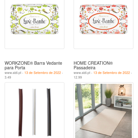
WORKZONE® Barra Vedante
HOME CREATION®
para Porta
Passadeira
www.aldi.pt -
13 de Setembro de 2022
-
www.aldi.pt -
13 de Setembro de 2022
-
3.49
12.99