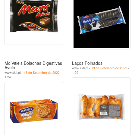
Mc Vitie's Bolachas Digestivas
Laços Folhados
Aveia
www.aldi.pt -
13 de Setembro de 2022
-
www.aldi.pt -
13 de Setembro de 2022
-
1.59
1.24