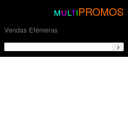
m
u
l
t
i
PROMOS
Vendas Efémeras