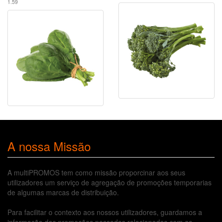
1.59
A nossa Missão
A multiPROMOS tem como missão proporcinar aos seus
utilizadores um serviço de agregação de promoções temporarias
de algumas marcas de distribuição.
Para facilitar o contexto aos nossos utilizadores, guardamos a