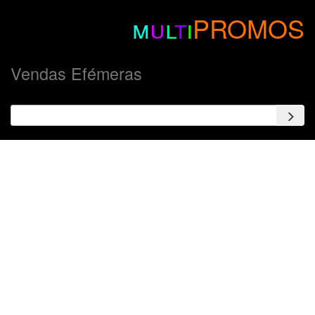
m
u
l
t
i
PROMOS
Vendas Efémeras