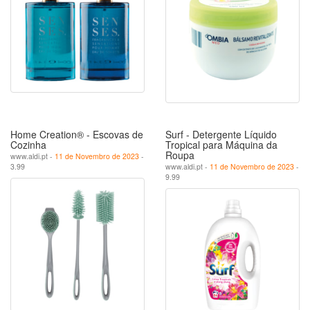
Home Creation® - Escovas de
Surf - Detergente Líquido
Cozinha
Tropical para Máquina da
Roupa
www.aldi.pt -
11 de Novembro de 2023
-
3.99
www.aldi.pt -
11 de Novembro de 2023
-
9.99