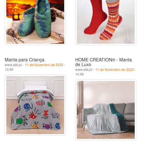
Manta para Criança
HOME CREATION® - Manta
de Luxo
www.aldi.pt -
11 de Novembro de 2023
-
13.99
www.aldi.pt -
11 de Novembro de 2023
-
14.99