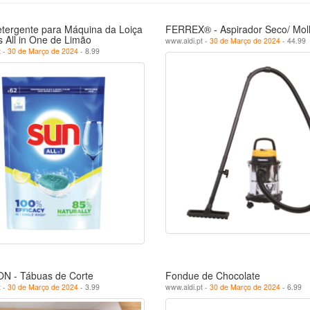
etergente para Máquina da Loiça
FERREX® - Aspirador Seco/ Mo
s All in One de Limão
www.aldi.pt -
30 de Março de 2024
- 44.99
t -
30 de Março de 2024
- 8.99
 - Tábuas de Corte
Fondue de Chocolate
t -
30 de Março de 2024
- 3.99
www.aldi.pt -
30 de Março de 2024
- 6.99