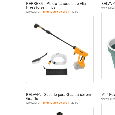
FERREX® - Pistola Lavadora de Alta
BELAVI®
Pressão sem Fios
www.aldi.p
www.aldi.pt -
30 de Março de 2024
- 39.99
BELAVI® - Suporte para Guarda-sol em
Mini Fol
Granito
www.aldi.p
www.aldi.pt -
30 de Março de 2024
- 29.99