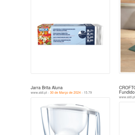
Jarra Brita Aluna
CROFTON
Fundido
www.aldi.pt -
30 de Março de 2024
- 15.79
www.aldi.p