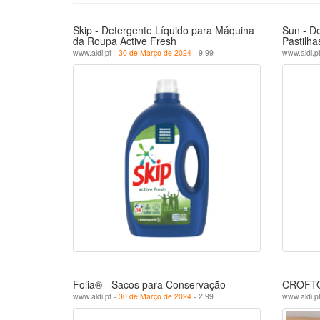
Skip - Detergente Líquido para Máquina
Sun - D
da Roupa Active Fresh
Pastilha
www.aldi.pt -
30 de Março de 2024
- 9.99
www.aldi.p
Folia® - Sacos para Conservação
CROFTON
www.aldi.pt -
30 de Março de 2024
- 2.99
www.aldi.p