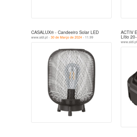
CASALUX® - Candeeiro Solar LED
ACTIV E
Lítio 20
www.aldi.pt -
30 de Março de 2024
- 11.99
www.aldi.p