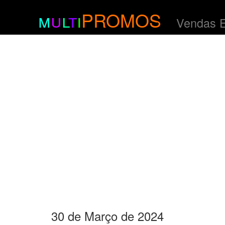
m
u
l
t
i
PROMOS
Vendas 
30 de Março de 2024