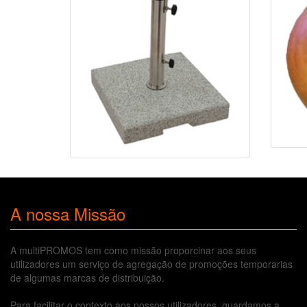
A nossa Missão
A multiPROMOS tem como missão proporcinar aos seus
utilizadores um serviço de agregação de promoções temporarias
de algumas marcas de distribuição.
Para facilitar o contexto aos nossos utilizadores, guardamos a