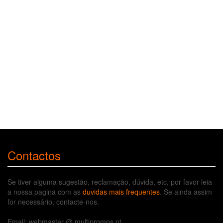
Contactos
Se tiver alguma sugestão, reclamação, dúvida, etc, por favor leia
a nossa pagina com as
duvidas mais frequentes
. Se ainda assim
for necessário, contacte-nos.
Email: webmaster @ multipromos.pt