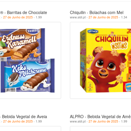
 - Barritas de Chocolate
Chiquilin - Bolachas com Mel
t -
27 de Junho de 2025
- 1.99
www.aldi.pt -
27 de Junho de 2025
- 1.34
 Bebida Vegetal de Aveia
ALPRO - Bebida Vegetal de Am
t -
27 de Junho de 2025
- 1.99
www.aldi.pt -
27 de Junho de 2025
- 1.99