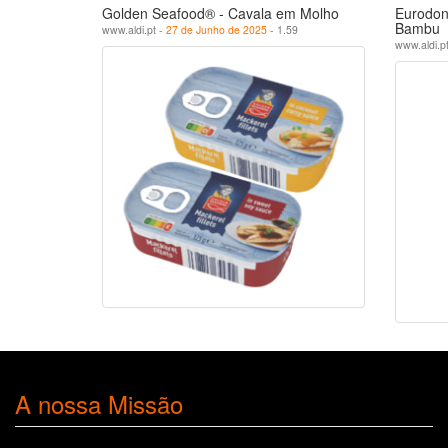
Golden Seafood® - Cavala em Molho
Eurodon
Bambu
www.aldi.pt -
27 de Junho de 2025
- 1.59
www.aldi.p
A nossa Missão