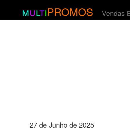
m
u
l
t
i
PROMOS
Vendas 
27 de Junho de 2025