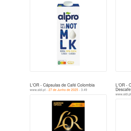
L'OR - Cápsulas de Café Colombia
L'OR - C
Descafe
www.aldi.pt -
27 de Junho de 2025
- 3.49
www.aldi.p