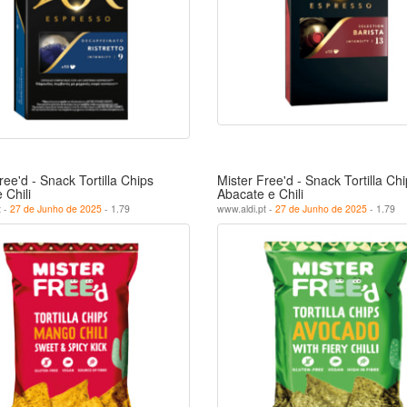
ree'd - Snack Tortilla Chips
Mister Free'd - Snack Tortilla Ch
 Chili
Abacate e Chili
t -
27 de Junho de 2025
- 1.79
www.aldi.pt -
27 de Junho de 2025
- 1.79