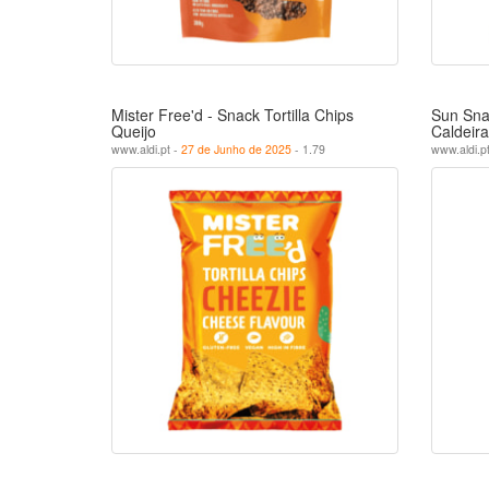
Mister Free'd - Snack Tortilla Chips
Sun Sna
Queijo
Caldeira
www.aldi.pt -
27 de Junho de 2025
- 1.79
www.aldi.p