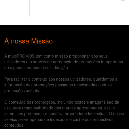
A nossa Missão
A multiPROMOS tem como missão proporcinar aos seus
utilizadores um serviço de agregação de promoções temporarias
de algumas marcas de distribuição.
Para facilitar o contexto aos nossos utilizadores, guardamos a
informação das promoções passadas relacionadas com as
promoções actuais.
O conteúdo das promoções, incluindo textos e imagens são da
exclusiva responsabilidade das marcas apresentadas, assim
como lhes pretence a respectiva propriedade intelectual. O nosso
serviço serve apenas de indexador e cache dos respectivos
conteúdos.