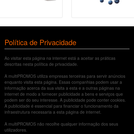
Política de Privacidade
Ao visitar esta página na internet está a aceitar as práticas
descritas nesta política de privacidade.
A multiPROMOS utiliza empresas terceiras para servir anúncios
enquanto visita esta página. Essas companhias podem usar a
informação acerca da sua visita a esta e a outras páginas na
internet de modo a fornecer publicidade a bens e serviços que
podem ser do seu interesse. A publicidade pode conter cookies.
A publicidade é essencial para financiar o funcionamento da
infraestrutura necessaria a esta página de internet.
A multiPROMOS não recolhe qualquer informação dos seus
utilizadores.