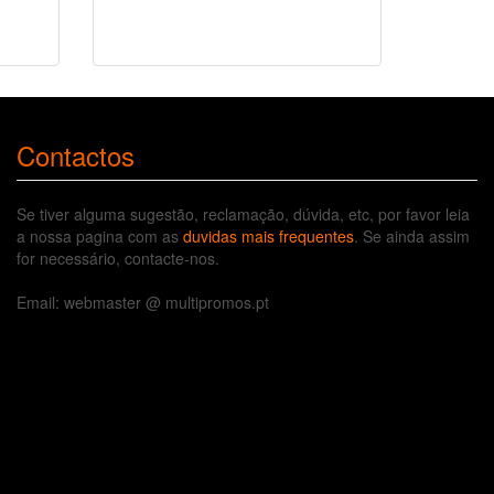
Contactos
Se tiver alguma sugestão, reclamação, dúvida, etc, por favor leia
a nossa pagina com as
duvidas mais frequentes
. Se ainda assim
for necessário, contacte-nos.
Email: webmaster @ multipromos.pt