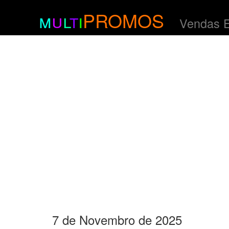
m
u
l
t
i
PROMOS
Vendas 
7 de Novembro de 2025