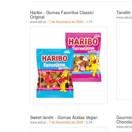
Haribo - Gomas Favoritos Classic/
Tandil®
Original
www.aldi.p
www.aldi.pt -
7 de Novembro de 2025
- 1.79
Sweet land® - Gomas Ácidas Vegan
Gourmet
Chocola
www.aldi.pt -
7 de Novembro de 2025
- 2.49
www.aldi.p