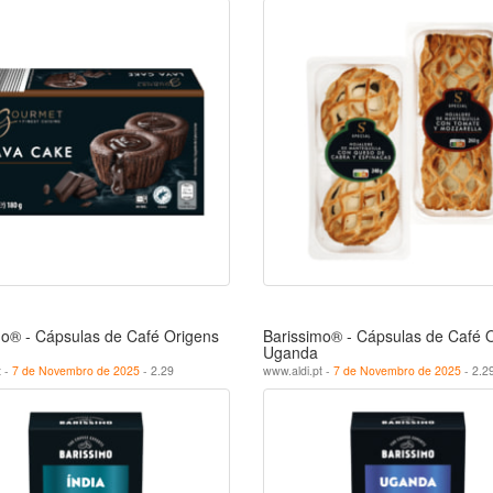
mo® - Cápsulas de Café Origens
Barissimo® - Cápsulas de Café 
Uganda
t -
7 de Novembro de 2025
- 2.29
www.aldi.pt -
7 de Novembro de 2025
- 2.2