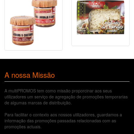
A nossa Missão
A multiPROMOS tem como missão proporcinar aos seus
utilizadores um serviço de agregação de promoções temporarias
de algumas marcas de distribuição.
Para facilitar o contexto aos nossos utilizadores, guardamos a
informação das promoções passadas relacionadas com as
promoções actuais.