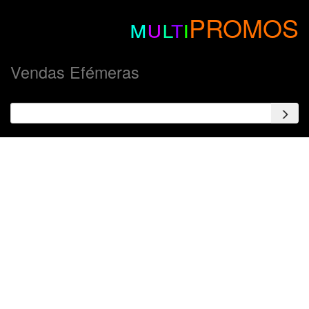
m
u
l
t
i
PROMOS
Vendas Efémeras