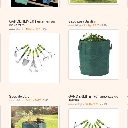
GARDENLINE® Ferramentas
Saco para Jardim
de Jardim
www.lidl.pt -
21 Ago 2017
- 3.99
www.aldi.pt -
13 Mar 2021
- 2.59
Saco de Jardim
GARDENLINE - Ferramentas de
Jardim
www.aldi.pt -
04 Mar 2017
- 3.99
www.aldi.pt -
08 Abr 2023
- 2.99