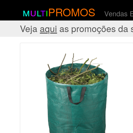
m
u
l
t
i
PROMOS
Vendas 
Veja
aqui
as promoções da 