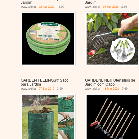
Jardim
Jardim
www.aldi.pt -
22 Abr 2022
- 15.99
www.aldi.pt -
04 Abr 2020
- 2.59
GARDEN FEELINGS® Saco
GARDENLINE® Utensílios de
para Jardim
Jardim com Cabo
www.aldi.pt -
07 Set 2019
- 3.99
www.aldi.pt -
13 Mar 2021
- 7.99