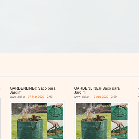
m
GARDENLINE® Saco para
GARDENLINE® Saco para
Jardim
Jardim
www.aldi.pt -
07 Mar 2020
- 2.99
www.aldi.pt -
12 Ago 2020
- 2.99