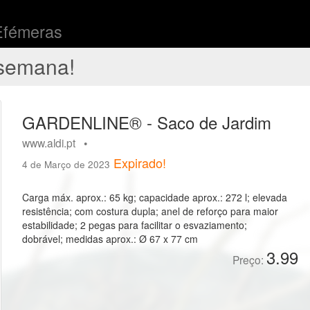
Efémeras
semana!
GARDENLINE® - Saco de Jardim
www.aldi.pt •
Expirado!
4 de Março de 2023
Carga máx. aprox.: 65 kg; capacidade aprox.: 272 l; elevada
resistência; com costura dupla; anel de reforço para maior
estabilidade; 2 pegas para facilitar o esvaziamento;
dobrável; medidas aprox.: Ø 67 x 77 cm
3.99
Preço: