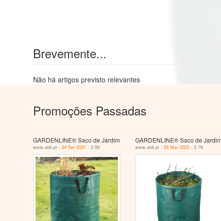
Brevemente...
Não há artigos previsto relevantes
Promoções Passadas
GARDENLINE® Saco de Jardim
GARDENLINE® Saco de Jardi
www.aldi.pt -
24 Set 2021
- 2.99
www.aldi.pt -
26 Mar 2022
- 3.79