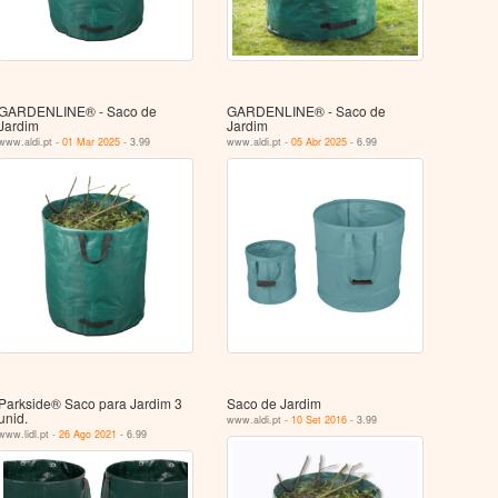
GARDENLINE® - Saco de
GARDENLINE® - Saco de
Jardim
Jardim
www.aldi.pt -
01 Mar 2025
- 3.99
www.aldi.pt -
05 Abr 2025
- 6.99
Parkside® Saco para Jardim 3
Saco de Jardim
unid.
www.aldi.pt -
10 Set 2016
- 3.99
www.lidl.pt -
26 Ago 2021
- 6.99