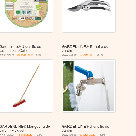
Gardenline® Utensílio de
GARDENLINE® Torneira de
Jardim com Cabo
Jardim
www.aldi.pt -
05 Mar 2022
- 8.99
www.aldi.pt -
17 Abr 2021
- 3.99
GARDENLINE® Mangueira de
GARDENLINE® Utensílio de
Jardim Flexível
Jardim
www.aldi.pt -
13 Mai 2022
- 19.99
www.aldi.pt -
07 Mar 2020
- 19.99