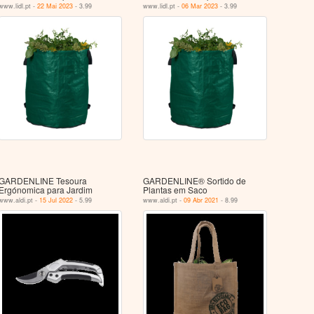
www.lidl.pt -
22 Mai 2023
- 3.99
www.lidl.pt -
06 Mar 2023
- 3.99
GARDENLINE Tesoura
GARDENLINE® Sortido de
Ergónomica para Jardim
Plantas em Saco
www.aldi.pt -
15 Jul 2022
- 5.99
www.aldi.pt -
09 Abr 2021
- 8.99