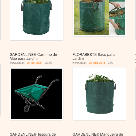
GARDENLINE® Carrinho de
FLORABEST® Saco para
Mão para Jardim
Jardim
www.aldi.pt -
24 Set 2021
- 29.99
www.lidl.pt -
27 Ago 2018
- 2.99
GARDENLINE® Tesoura de
GARDENLINE® Mangueira de