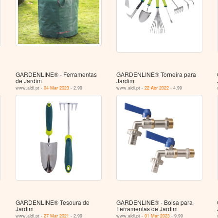
GARDENLINE® - Ferramentas
GARDENLINE® Torneira para
de Jardim
Jardim
www.aldi.pt -
04 Mar 2023
- 2.99
www.aldi.pt -
22 Abr 2022
- 4.99
GARDENLINE® Tesoura de
GARDENLINE® - Bolsa para
Jardim
Ferramentas de Jardim
www.aldi.pt -
27 Mar 2021
- 2.99
www.aldi.pt -
01 Mar 2023
- 9.99