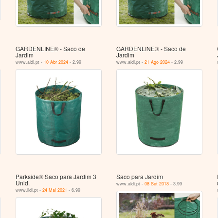
GARDENLINE® - Saco de
GARDENLINE® - Saco de
Jardim
Jardim
www.aldi.pt -
10 Abr 2024
- 2.99
www.aldi.pt -
21 Ago 2024
- 2.99
Parkside® Saco para Jardim 3
Saco para Jardim
Unid.
www.aldi.pt -
08 Set 2018
- 3.99
www.lidl.pt -
24 Mai 2021
- 6.99