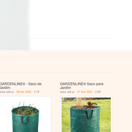
GARDENLINE® - Saco de
GARDENLINE® Saco para
Jardim
Jardim
www.aldi.pt -
09 Set 2023
- 3.79
www.aldi.pt -
27 Mar 2021
- 2.99