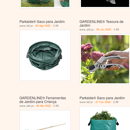
Parkside® Saco para Jardim
GARDENLINE® Tesoura de
Jardim
www.lidl.pt -
20 Ago 2020
- 2.99
www.aldi.pt -
06 Jun 2020
- 4.99
GARDENLINE® Ferramentas
Parkside® Saco para Jardim
de Jardim para Criança
www.lidl.pt -
21 Fev 2022
- 2.99
www.aldi.pt -
08 Abr 2022
- 5.99