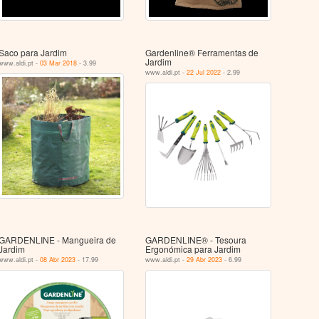
Saco para Jardim
Gardenline® Ferramentas de
Jardim
www.aldi.pt -
03 Mar 2018
- 3.99
www.aldi.pt -
22 Jul 2022
- 2.99
GARDENLINE - Mangueira de
GARDENLINE® - Tesoura
Jardim
Ergonómica para Jardim
www.aldi.pt -
08 Abr 2023
- 17.99
www.aldi.pt -
29 Abr 2023
- 6.99