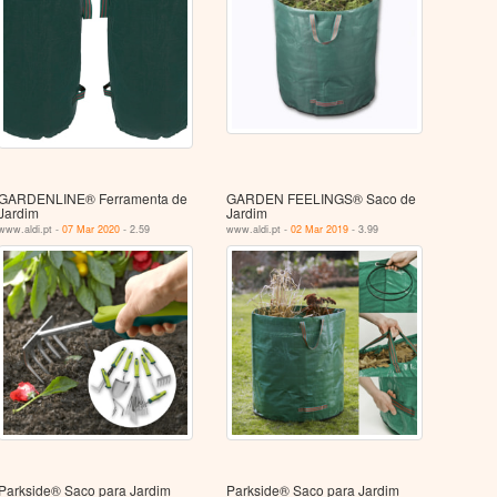
GARDENLINE® Ferramenta de
GARDEN FEELINGS® Saco de
Jardim
Jardim
www.aldi.pt -
07 Mar 2020
- 2.59
www.aldi.pt -
02 Mar 2019
- 3.99
Parkside® Saco para Jardim
Parkside® Saco para Jardim