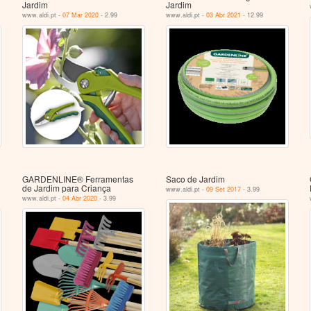
Jardim
Jardim
www.aldi.pt -
07 Mar 2020
- 2.99
www.aldi.pt -
03 Abr 2021
- 12.99
GARDENLINE® Ferramentas
Saco de Jardim
de Jardim para Criança
www.aldi.pt -
09 Set 2017
- 3.99
www.aldi.pt -
04 Abr 2020
- 3.99