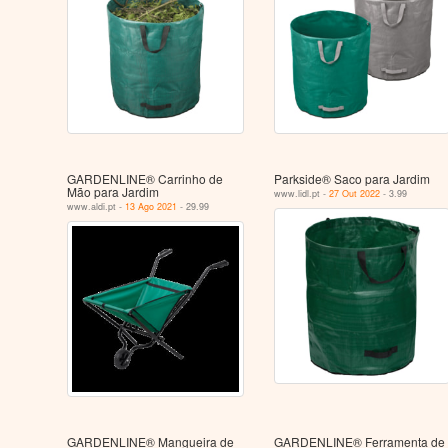
GARDENLINE® Carrinho de
Parkside® Saco para Jardim
Mão para Jardim
www.lidl.pt -
27 Out 2022
- 3.99
www.aldi.pt -
13 Ago 2021
- 29.99
GARDENLINE® Mangueira de
GARDENLINE® Ferramenta de