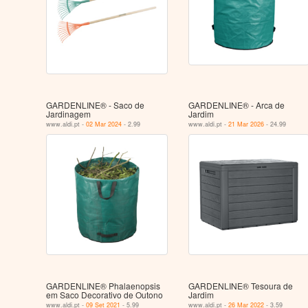
GARDENLINE® - Saco de
GARDENLINE® - Arca de
Jardinagem
Jardim
www.aldi.pt -
02 Mar 2024
- 2.99
www.aldi.pt -
21 Mar 2026
- 24.99
GARDENLINE® Phalaenopsis
GARDENLINE® Tesoura de
em Saco Decorativo de Outono
Jardim
www.aldi.pt -
09 Set 2021
- 5.99
www.aldi.pt -
26 Mar 2022
- 3.59