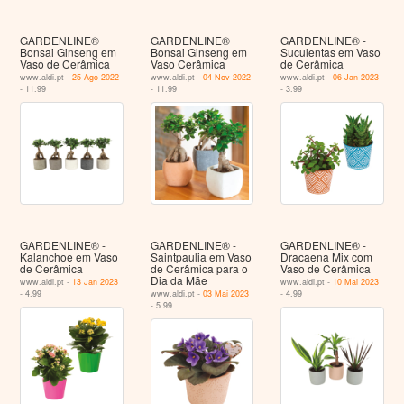
GARDENLINE®
GARDENLINE®
GARDENLINE® -
Bonsai Ginseng em
Bonsai Ginseng em
Suculentas em Vaso
Vaso de Cerâmica
Vaso Cerâmica
de Cerâmica
www.aldi.pt -
25 Ago 2022
www.aldi.pt -
04 Nov 2022
www.aldi.pt -
06 Jan 2023
- 11.99
- 11.99
- 3.99
GARDENLINE® -
GARDENLINE® -
GARDENLINE® -
Kalanchoe em Vaso
Saintpaulia em Vaso
Dracaena Mix com
de Cerâmica
de Cerâmica para o
Vaso de Cerâmica
Dia da Mãe
www.aldi.pt -
13 Jan 2023
www.aldi.pt -
10 Mai 2023
- 4.99
www.aldi.pt -
03 Mai 2023
- 4.99
- 5.99