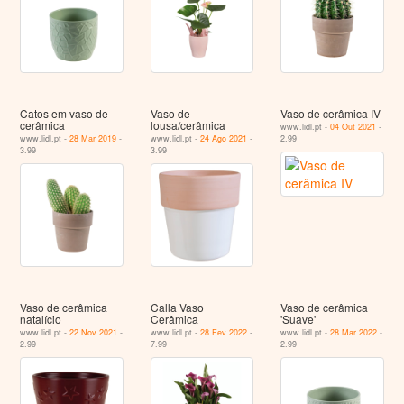
Catos em vaso de
Vaso de
Vaso de cerâmica IV
cerâmica
lousa/cerâmica
www.lidl.pt -
04 Out 2021
-
www.lidl.pt -
28 Mar 2019
-
www.lidl.pt -
24 Ago 2021
-
2.99
3.99
3.99
Vaso de cerâmica
Calla Vaso
Vaso de cerâmica
natalício
Cerâmica
'Suave'
www.lidl.pt -
22 Nov 2021
-
www.lidl.pt -
28 Fev 2022
-
www.lidl.pt -
28 Mar 2022
-
2.99
7.99
2.99