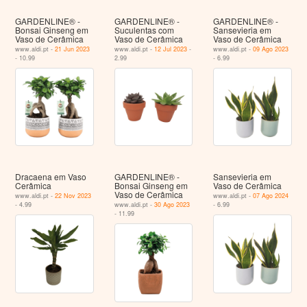
GARDENLINE® -
GARDENLINE® -
GARDENLINE® -
Bonsai Ginseng em
Suculentas com
Sansevieria em
Vaso de Cerâmica
Vaso de Cerâmica
Vaso de Cerâmica
www.aldi.pt -
21 Jun 2023
www.aldi.pt -
12 Jul 2023
-
www.aldi.pt -
09 Ago 2023
- 10.99
2.99
- 6.99
Dracaena em Vaso
GARDENLINE® -
Sansevieria em
Cerâmica
Bonsai Ginseng em
Vaso de Cerâmica
Vaso de Cerâmica
www.aldi.pt -
22 Nov 2023
www.aldi.pt -
07 Ago 2024
- 4.99
www.aldi.pt -
30 Ago 2023
- 6.99
- 11.99