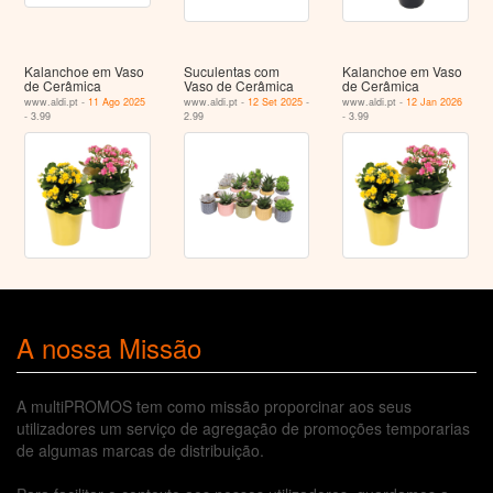
Kalanchoe em Vaso
Suculentas com
Kalanchoe em Vaso
de Cerâmica
Vaso de Cerâmica
de Cerâmica
www.aldi.pt -
11 Ago 2025
www.aldi.pt -
12 Set 2025
-
www.aldi.pt -
12 Jan 2026
- 3.99
2.99
- 3.99
A nossa Missão
A multiPROMOS tem como missão proporcinar aos seus
utilizadores um serviço de agregação de promoções temporarias
de algumas marcas de distribuição.