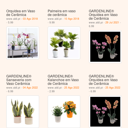
Orquídea em Vaso
Palmeira em vaso
GARDENLINE®
de Cerâmica
de cerâmica
Orquídea em Vaso
de Cerâmica
www.aldi.pt -
03 Ago 2018
www.aldi.pt -
10 Ago 2018
- 5.99
- 9.99
www.aldi.pt -
29 Jul 2021
-
6.99
GARDENLINE®
GARDENLINE®
GARDENLINE®
Sanseveria com
Kalanchoe em Vaso
Orquídea em Vaso
Vaso Cerâmica
de Cerâmica
de Cerâmica
www.aldi.pt -
04 Ago 2022
www.aldi.pt -
25 Ago 2022
www.aldi.pt -
25 Ago 2022
- 6.99
- 2.99
- 6.99