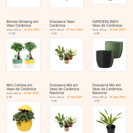
Bonsai Ginseng em
Dracaena Vaso
GARDENLINE® -
Vaso Cerâmica
Cerâmica
Vaso de Cerâmica
www.aldi.pt -
02 Nov 2024
www.aldi.pt -
20 Nov 2024
www.aldi.pt -
29 Mar 2025
- 10.99
- 4.99
- 9.99
Mini Callisia em
Dracaena Mix em
Dracaena Mix em
Vaso de Cerâmica
Vaso de Cerâmica
Vaso de Cerâmica
Nacional
Nacional
www.aldi.pt -
09 Abr 2025
-
2.99
www.aldi.pt -
10 Mai 2025
www.aldi.pt -
08 Ago 2025
- 4.99
- 4.99