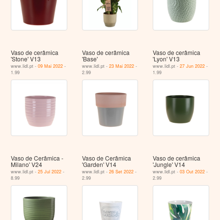
Vaso de cerâmica
Vaso de cerâmica
Vaso de cerâmica
'Stone' V13
'Base'
'Lyon' V13
www.lidl.pt -
09 Mai 2022
-
www.lidl.pt -
23 Mai 2022
-
www.lidl.pt -
27 Jun 2022
-
1.99
2.99
1.99
Vaso de Cerâmica -
Vaso de Cerâmica
Vaso de cerâmica
Milano' V24
'Garden' V14
'Jungle' V14
www.lidl.pt -
25 Jul 2022
-
www.lidl.pt -
26 Set 2022
-
www.lidl.pt -
03 Out 2022
-
8.99
2.99
2.99