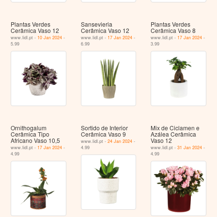
Plantas Verdes
Sansevieria
Plantas Verdes
Cerâmica Vaso 12
Cerâmica Vaso 12
Cerâmica Vaso 8
www.lidl.pt -
10 Jan 2024
-
www.lidl.pt -
17 Jan 2024
-
www.lidl.pt -
17 Jan 2024
-
5.99
6.99
3.99
Ornithogalum
Sortido de Interior
Mix de Ciclamen e
Cerâmica Tipo
Cerâmica Vaso 9
Azálea Cerâmica
Africano Vaso 10,5
Vaso 12
www.lidl.pt -
24 Jan 2024
-
www.lidl.pt -
17 Jan 2024
-
4.99
www.lidl.pt -
31 Jan 2024
-
4.99
4.99