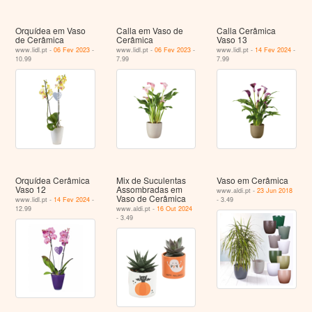
Orquídea em Vaso
Calla em Vaso de
Calla Cerâmica
de Cerâmica
Cerâmica
Vaso 13
www.lidl.pt -
06 Fev 2023
-
www.lidl.pt -
06 Fev 2023
-
www.lidl.pt -
14 Fev 2024
-
10.99
7.99
7.99
Orquídea Cerâmica
Mix de Suculentas
Vaso em Cerâmica
Vaso 12
Assombradas em
www.aldi.pt -
23 Jun 2018
Vaso de Cerâmica
www.lidl.pt -
14 Fev 2024
-
- 3.49
12.99
www.aldi.pt -
16 Out 2024
- 3.49