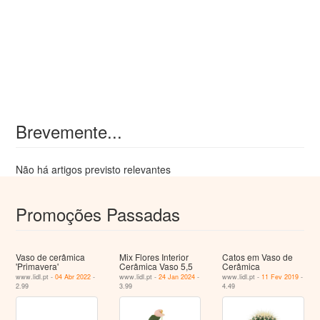
Brevemente...
Não há artigos previsto relevantes
Promoções Passadas
Vaso de cerâmica
Mix Flores Interior
Catos em Vaso de
'Primavera'
Cerâmica Vaso 5,5
Cerâmica
www.lidl.pt -
04 Abr 2022
-
www.lidl.pt -
24 Jan 2024
-
www.lidl.pt -
11 Fev 2019
-
2.99
3.99
4.49