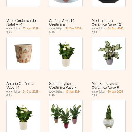
Vaso Cerâmica de
Antúrio Vaso 14
Mix Calathea
Natal V14
Cerâmica
Cerâmica Vaso 12
www.lidl.pt -
22 Nov 2023
-
www.lidl.pt -
24 Dez 2023
-
www.lidl.pt -
24 Dez 2023
-
3.49
8.99
5.99
Antúrio Cerâmica
Spathiphyllum
Mini Sansevieria
Vaso 14
Cerâmica Vaso 7
Cerâmica Vaso 6
www.lidl.pt -
24 Dez 2023
-
www.lidl.pt -
10 Jan 2024
-
www.lidl.pt -
10 Jan 2024
-
8.99
2.49
3.29