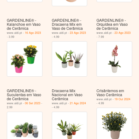
GARDENLINE® -
GARDENLINE® -
GARDENLINE® -
Kalanchoe em Vaso
Dracaena Mix em
Orquídea em Vaso
de Cerâmica
Vaso de Cerâmica
de Cerâmica
www.aldi.pt -
16 Ago 2023
www.aldi.pt -
23 Ago 2023
www.aldi.pt -
23 Ago 2023
- 3.99
- 4.99
- 7.99
GARDENLINE® -
Dracaena Mix
Crisântemos em
Suculentas em Vaso
Nacional em Vaso
Vaso Cerâmica
de Cerâmica
Cerâmica
www.aldi.pt -
19 Out 2024
www.aldi.pt -
06 Set 2023
-
www.aldi.pt -
21 Ago 2024
- 4.99
2.99
- 4.99