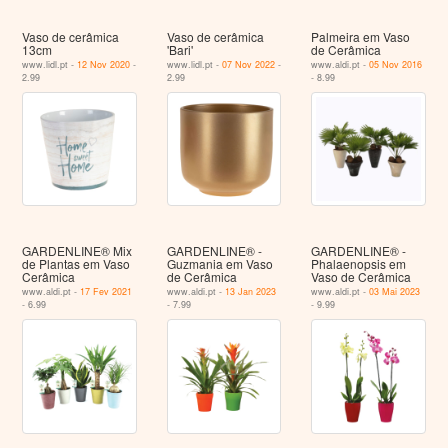
Vaso de cerâmica
Vaso de cerâmica
Palmeira em Vaso
13cm
'Bari'
de Cerâmica
www.lidl.pt -
12 Nov 2020
-
www.lidl.pt -
07 Nov 2022
-
www.aldi.pt -
05 Nov 2016
2.99
2.99
- 8.99
GARDENLINE® Mix
GARDENLINE® -
GARDENLINE® -
de Plantas em Vaso
Guzmania em Vaso
Phalaenopsis em
Cerâmica
de Cerâmica
Vaso de Cerâmica
www.aldi.pt -
17 Fev 2021
www.aldi.pt -
13 Jan 2023
www.aldi.pt -
03 Mai 2023
- 6.99
- 7.99
- 9.99