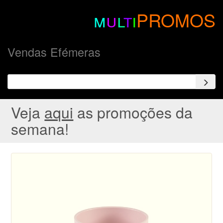
m
u
l
t
i
PROMOS
Vendas Efémeras
Veja
aqui
as promoções da
semana!