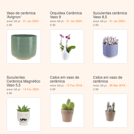
Vaso de cerâmica
Orquídea Cerâmica
Suculentas cerâmica
'Avignon'
Vaso 9
Vaso 8,5
www.lidl.pt -
31 Jan 2024
-
www.lidl.pt -
31 Jan 2024
-
www.lidl.pt -
31 Jan 2024
-
2.99
9.99
3.99
Suculentas
Catos em vaso de
Catos em vaso de
Cerâmica Magnético
cerâmica
cerâmica
Vaso 5,5
www.lidl.pt -
15 Fev 2018
-
www.lidl.pt -
29 Mar 2018
-
www.lidl.pt -
14 Fev 2024
-
4.99
3.99
3.99