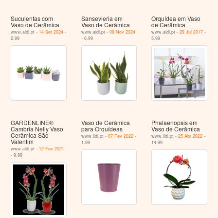
Suculentas com
Sansevieria em
Orquídea em Vaso
Vaso de Cerâmica
Vaso de Cerâmica
de Cerâmica
www.aldi.pt -
14 Set 2024
-
www.aldi.pt -
09 Nov 2024
www.aldi.pt -
29 Jul 2017
-
2.99
- 6.99
5.99
GARDENLINE®
Vaso de Cerâmica
Phalaenopsis em
Cambria Nelly Vaso
para Orquídeas
Vaso de Cerâmica
Cerâmica São
www.lidl.pt -
07 Fev 2022
-
www.lidl.pt -
25 Abr 2022
-
Valentim
1.99
14.99
www.aldi.pt -
12 Fev 2021
- 9.99