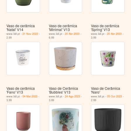
Vaso de cerâmica
Vaso de cerâmica
Vaso de cerâmica
'Natal' V14
'Minimal' V13
'Spring' V13
www.lidl.pt -
21 Nov 2022
-
www.lidl.pt -
20 Abr 2023
-
www.lidl.pt -
20 Abr 2023
-
2.99
6.99
3.99
Vaso de cerâmica
Vaso de Cerâmica
Vaso de Cerâmica
'Fano' V13
'Bubbles' V13
'Naro'
www.lidl.pt -
04 Mai 2023
-
www.lidl.pt -
24 Ago 2023
-
www.lidl.pt -
05 Out 2023
-
3.99
3.99
2.99