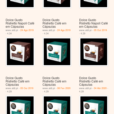
Dolce Gusto
Dolce Gusto
Dolce Gusto
Ristretto Napoli Café
Ristretto Café em
Ristretto Napoli Café
em Cápsulas
Cápsulas
em Cápsulas
www.aldi.pt -
24 Ago 2019
www.aldi.pt -
24 Ago 2019
www.aldi.pt -
05 Out 2019
- 4.34
- 4.34
- 4.29
Dolce Gusto
Dolce Gusto
Dolce Gusto
Ristretto Café em
Ristretto Café em
Ristretto Café em
Cápsulas
Cápsulas
Cápsulas
www.aldi.pt -
05 Out 2019
www.aldi.pt -
08 Fev 2020
www.aldi.pt -
04 Abr 2020
-
- 4.29
- 4.29
4.29