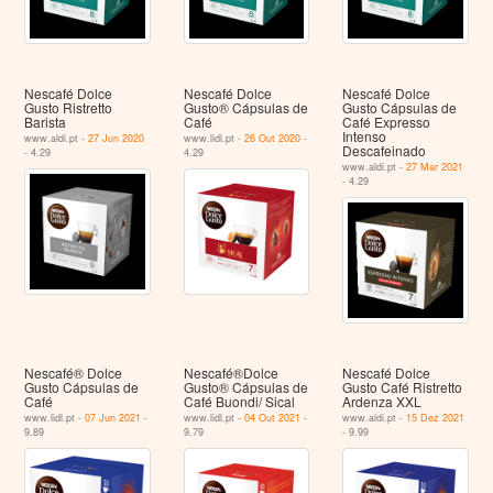
Nescafé Dolce
Nescafé Dolce
Nescafé Dolce
Gusto Ristretto
Gusto® Cápsulas de
Gusto Cápsulas de
Barista
Café
Café Expresso
Intenso
www.aldi.pt -
27 Jun 2020
www.lidl.pt -
26 Out 2020
-
Descafeinado
- 4.29
4.29
www.aldi.pt -
27 Mar 2021
- 4.29
Nescafé® Dolce
Nescafé®Dolce
Nescafé Dolce
Gusto Cápsulas de
Gusto® Cápsulas de
Gusto Café Ristretto
Café
Café Buondi/ Sical
Ardenza XXL
www.lidl.pt -
07 Jun 2021
-
www.lidl.pt -
04 Out 2021
-
www.aldi.pt -
15 Dez 2021
9.89
9.79
- 9.99