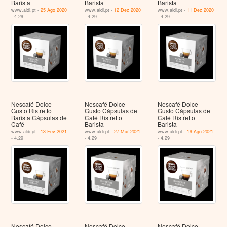
Barista
Barista
Barista
www.aldi.pt -
25 Ago 2020
www.aldi.pt -
12 Dez 2020
www.aldi.pt -
11 Dez 2020
- 4.29
- 4.29
- 4.29
Nescafé Dolce
Nescafé Dolce
Nescafé Dolce
Gusto Ristretto
Gusto Cápsulas de
Gusto Cápsulas de
Barista Cápsulas de
Café Ristretto
Café Ristretto
Café
Barista
Barista
www.aldi.pt -
13 Fev 2021
www.aldi.pt -
27 Mar 2021
www.aldi.pt -
19 Ago 2021
- 4.29
- 4.29
- 4.29
Nescafé Dolce
Nescafé Dolce
Nescafé Dolce