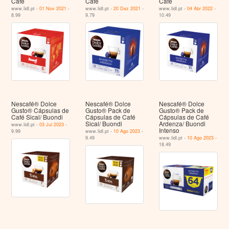
Café
Café
Café
www.lidl.pt -
01 Nov 2021
-
www.lidl.pt -
20 Dez 2021
-
www.lidl.pt -
04 Abr 2022
-
8.99
9.79
10.49
Nescafé® Dolce
Nescafé® Dolce
Nescafé® Dolce
Gusto® Cápsulas de
Gusto® Pack de
Gusto® Pack de
Café Sical/ Buondi
Cápsulas de Café
Cápsulas de Café
Sical/ Buondi
Ardenza/ Buondi
www.lidl.pt -
03 Jul 2023
-
Intenso
9.99
www.lidl.pt -
10 Ago 2023
-
9.49
www.lidl.pt -
10 Ago 2023
-
18.49