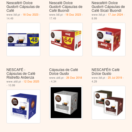
Nescafé® Dolce
Nescafé Dolce
Nescafé® Dolce
Gusto® Cápsulas de
Gusto® Cápsulas de
Gusto® Cápsulas de
Café
Café Buondi
Café Sical/ Buondi
www.lidl.pt -
18 Dez 2023
-
www.lidl.pt -
18 Dez 2023
-
www.lidl.pt -
17 Jan 2024
-
14.49
17.49
8.99
NESCAFÉ -
Cápsulas de Café
NESCAFÉ® Café
Cápsulas de Café
Dolce Gusto
Dolce Gusto
Ristretto Ardenza
www.aldi.pt -
26 Dez 2018
www.lidl.pt -
25 Jul 2019
-
www.aldi.pt -
12 Dez 2025
- 4.34
4.29
- 10.99