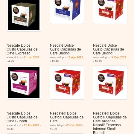
Nescafé Dolce
Nescafé Dolce
Nescafé Dolce
Gusto Cápsulas de
Gusto Cápsulas de
Gusto Cápsulas de
Café Expresso
Café Buondi
Café Buondi
www.aldi.pt -
21 Jun 2022
www.aldi.pt -
16 Ago 2022
www.aldi.pt -
14 Dez 2022
- 4.79
- 10.49
- 10.49
Nescafé Dolce
Nescafé® Dolce
Nescafé® Dolce
Gusto Cápsulas de
Gusto® Cápsulas de
Gusto® Cápsulas de
Café Buondi
Café
Café Ardenza/
Napoli/ Expresso
www.aldi.pt -
12 Abr 2023
-
www.lidl.pt -
05 Out 2023
-
Intenso/ Sical/
10.49
15.99
Buondi