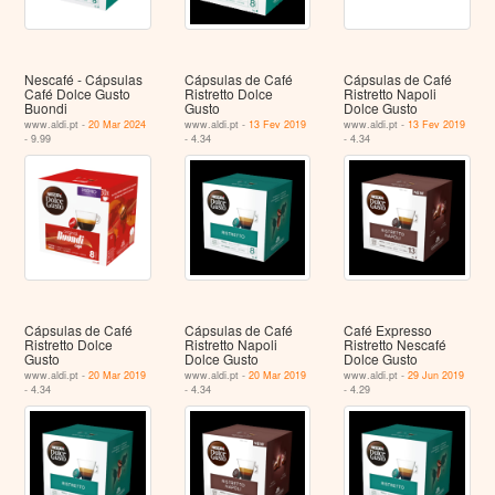
Nescafé - Cápsulas
Cápsulas de Café
Cápsulas de Café
Café Dolce Gusto
Ristretto Dolce
Ristretto Napoli
Buondi
Gusto
Dolce Gusto
www.aldi.pt -
20 Mar 2024
www.aldi.pt -
13 Fev 2019
www.aldi.pt -
13 Fev 2019
- 9.99
- 4.34
- 4.34
Cápsulas de Café
Cápsulas de Café
Café Expresso
Ristretto Dolce
Ristretto Napoli
Ristretto Nescafé
Gusto
Dolce Gusto
Dolce Gusto
www.aldi.pt -
20 Mar 2019
www.aldi.pt -
20 Mar 2019
www.aldi.pt -
29 Jun 2019
- 4.34
- 4.34
- 4.29