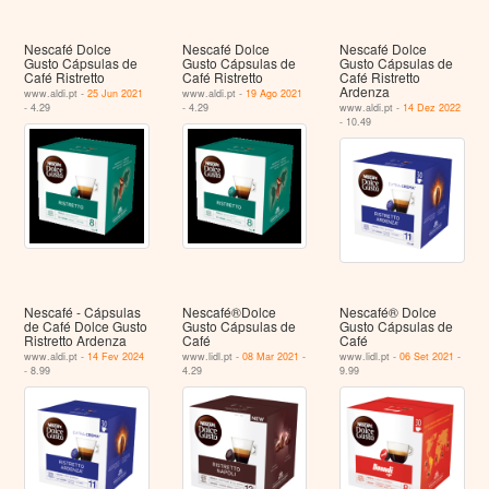
Nescafé Dolce
Nescafé Dolce
Nescafé Dolce
Gusto Cápsulas de
Gusto Cápsulas de
Gusto Cápsulas de
Café Ristretto
Café Ristretto
Café Ristretto
Ardenza
www.aldi.pt -
25 Jun 2021
www.aldi.pt -
19 Ago 2021
- 4.29
- 4.29
www.aldi.pt -
14 Dez 2022
- 10.49
Nescafé - Cápsulas
Nescafé®Dolce
Nescafé® Dolce
de Café Dolce Gusto
Gusto Cápsulas de
Gusto Cápsulas de
Ristretto Ardenza
Café
Café
www.aldi.pt -
14 Fev 2024
www.lidl.pt -
08 Mar 2021
-
www.lidl.pt -
06 Set 2021
-
- 8.99
4.29
9.99