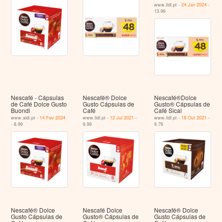
www.lidl.pt -
24 Jan 2024
-
13.99
Nescafé - Cápsulas
Nescafé® Dolce
Nescafé®Dolce
de Café Dolce Gusto
Gusto Cápsulas de
Gusto® Cápsulas de
Buondi
Café
Café Sical
www.aldi.pt -
14 Fev 2024
www.lidl.pt -
12 Jul 2021
-
www.lidl.pt -
18 Out 2021
-
- 8.99
9.99
9.79
Nescafé® Dolce
Nescafé Dolce
Nescafé® Dolce
Gusto Cápsulas de
Gusto® Cápsulas de
Gusto Cápsulas de