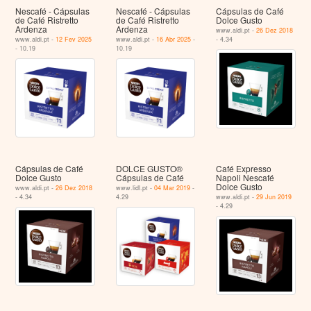
Nescafé - Cápsulas
Nescafé - Cápsulas
Cápsulas de Café
de Café Ristretto
de Café Ristretto
Dolce Gusto
Ardenza
Ardenza
www.aldi.pt -
26 Dez 2018
www.aldi.pt -
12 Fev 2025
www.aldi.pt -
16 Abr 2025
-
- 4.34
- 10.19
10.19
Cápsulas de Café
DOLCE GUSTO®
Café Expresso
Dolce Gusto
Cápsulas de Café
Napoli Nescafé
Dolce Gusto
www.aldi.pt -
26 Dez 2018
www.lidl.pt -
04 Mar 2019
-
- 4.34
4.29
www.aldi.pt -
29 Jun 2019
- 4.29