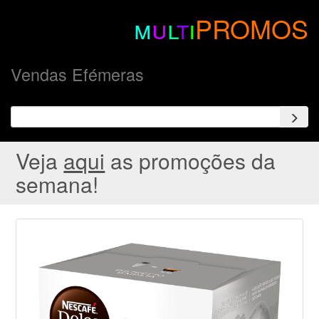
m
u
l
t
i
PROMOS
Vendas Efémeras
Veja
aqui
as promoções da
semana!