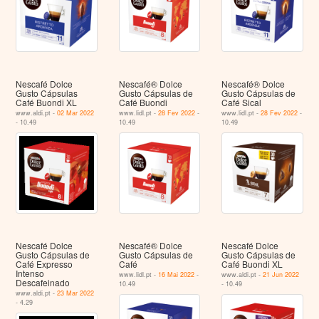
Nescafé Dolce
Nescafé® Dolce
Nescafé® Dolce
Gusto Cápsulas
Gusto Cápsulas de
Gusto Cápsulas de
Café Buondi XL
Café Buondi
Café Sical
www.aldi.pt -
02 Mar 2022
www.lidl.pt -
28 Fev 2022
-
www.lidl.pt -
28 Fev 2022
-
- 10.49
10.49
10.49
Nescafé Dolce
Nescafé® Dolce
Nescafé Dolce
Gusto Cápsulas de
Gusto Cápsulas de
Gusto Cápsulas de
Café Expresso
Café
Café Buondi XL
Intenso
www.lidl.pt -
16 Mai 2022
-
www.aldi.pt -
21 Jun 2022
Descafeinado
10.49
- 10.49
www.aldi.pt -
23 Mar 2022
- 4.29