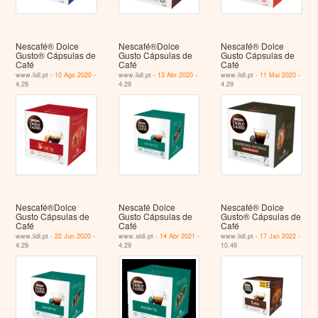
Nescafé® Dolce
Nescafé®Dolce
Nescafé® Dolce
Gusto® Cápsulas de
Gusto Cápsulas de
Gusto Cápsulas de
Café
Café
Café
www.lidl.pt -
10 Ago 2020
-
www.lidl.pt -
13 Abr 2020
-
www.lidl.pt -
11 Mai 2020
-
4.29
4.29
4.29
Nescafé®Dolce
Nescafé Dolce
Nescafé® Dolce
Gusto Cápsulas de
Gusto Cápsulas de
Gusto® Cápsulas de
Café
Café
Café
www.lidl.pt -
22 Jun 2020
-
www.aldi.pt -
14 Abr 2021
-
www.lidl.pt -
17 Jan 2022
-
4.29
4.29
10.49