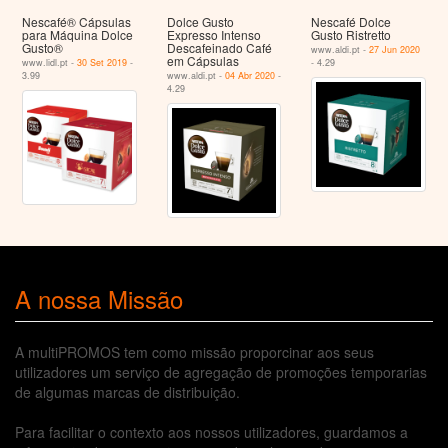
Nescafé® Cápsulas
Dolce Gusto
Nescafé Dolce
para Máquina Dolce
Expresso Intenso
Gusto Ristretto
Gusto®
Descafeinado Café
www.aldi.pt -
27 Jun 2020
em Cápsulas
www.lidl.pt -
30 Set 2019
-
- 4.29
3.99
www.aldi.pt -
04 Abr 2020
-
4.29
A nossa Missão
A multiPROMOS tem como missão proporcinar aos seus
utilizadores um serviço de agregação de promoções temporarias
de algumas marcas de distribuição.
Para facilitar o contexto aos nossos utilizadores, guardamos a