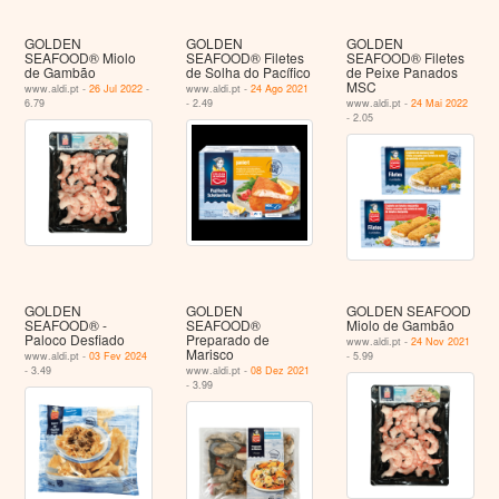
GOLDEN
GOLDEN
GOLDEN
SEAFOOD® Miolo
SEAFOOD® Filetes
SEAFOOD® Filetes
de Gambão
de Solha do Pacífico
de Peixe Panados
MSC
www.aldi.pt -
26 Jul 2022
-
www.aldi.pt -
24 Ago 2021
6.79
- 2.49
www.aldi.pt -
24 Mai 2022
- 2.05
GOLDEN
GOLDEN
GOLDEN SEAFOOD
SEAFOOD® -
SEAFOOD®
Miolo de Gambão
Paloco Desfiado
Preparado de
www.aldi.pt -
24 Nov 2021
Marisco
www.aldi.pt -
03 Fev 2024
- 5.99
- 3.49
www.aldi.pt -
08 Dez 2021
- 3.99