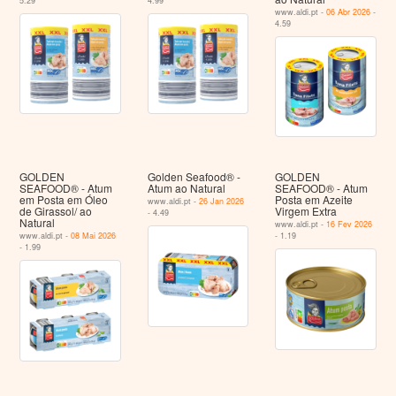
5.29
4.99
www.aldi.pt -
06 Abr 2026
-
4.59
GOLDEN
Golden Seafood® -
GOLDEN
SEAFOOD® - Atum
Atum ao Natural
SEAFOOD® - Atum
em Posta em Óleo
Posta em Azeite
www.aldi.pt -
26 Jan 2026
de Girassol/ ao
Virgem Extra
- 4.49
Natural
www.aldi.pt -
16 Fev 2026
www.aldi.pt -
08 Mai 2026
- 1.19
- 1.99