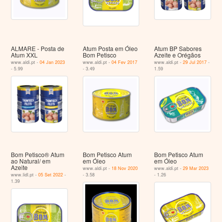
ALMARE - Posta de
Atum Posta em Óleo
Atum BP Sabores
Atum XXL
Bom Petisco
Azeite e Orégãos
www.aldi.pt -
04 Jan 2023
www.aldi.pt -
04 Fev 2017
www.aldi.pt -
29 Jul 2017
-
- 5.99
- 3.49
1.59
Bom Petisco® Atum
Bom Petisco Atum
Bom Petisco Atum
ao Natural/ em
em Óleo
em Óleo
Azeite
www.aldi.pt -
18 Nov 2020
www.aldi.pt -
29 Mar 2023
www.lidl.pt -
05 Set 2022
-
- 3.58
- 1.26
1.39