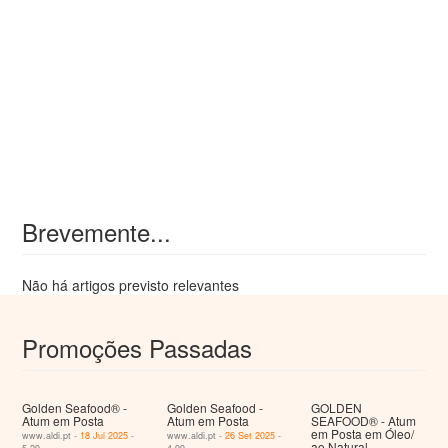
Brevemente...
Não há artigos previsto relevantes
Promoções Passadas
Golden Seafood® -
Golden Seafood -
GOLDEN
Atum em Posta
Atum em Posta
SEAFOOD® - Atum
em Posta em Óleo/
www.aldi.pt -
18 Jul 2025
-
www.aldi.pt -
26 Set 2025
-
ao Natural