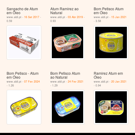
Sangacho de Atum
Atum Ramirez ao
Bom Petisco Atum
em Óleo
Natural
em Óleo
www.aldi.pt -
16 Set 2017
-
www.aldi.pt -
03 Abr 2019
-
www.aldi.pt -
15 Jan 2021
0.59
0.93
- 3.58
Bom Petisco - Atum
Bom Petisco Atum
Ramirez Atum em
em Óleo
ao Natural
Óleo
www.aldi.pt -
07 Fev 2024
www.aldi.pt -
24 Fev 2021
www.aldi.pt -
20 Jan 2021
- 1.26
- 1.29
- 0.94