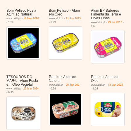
Bom Petisco Posta
Bom Petisco - Atum
Atum BP Sabores
Atum ao Natural
em Óleo
Pimenta da Terra e
Ervas Finas
www.aldi.pt -
18 Nov 2020
www.aldi.pt -
21 Jun 2023
- 1.29
- 0.99
www.aldi.pt -
29 Jul 2017
-
1.59
TESOUROS DO
Ramirez Atum ao
Ramirez Atum em
MAR® - Atum Posta
Natural
Óleo
em Óleo Vegetal
www.aldi.pt -
20 Jan 2021
www.aldi.pt -
18 Jan 2023
www.aldi.pt -
20 Mar 2024
- 0.94
- 1.24
- 0.93