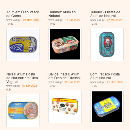
Atum em Óleo Vasco
Ramirez Atum ao
Tenório - Filetes de
da Gama
Natural
Atum ao Natural
www.aldi.pt -
05 Nov 2016
www.aldi.pt -
15 Jan 2020
www.aldi.pt -
27 Mar 2024
- 0.89
- 0.93
- 2.35
Nixe® Atum Posta
Sal de Plata® Atum
Bom Petisco Posta
ao Natural/ em Óleo
em Óleo de Girassol
Atum Natural
Vegetal
www.aldi.pt -
05 Jan 2022
www.aldi.pt -
21 Dez 2020
www.lidl.pt -
07 Set 2023
-
- 3.99
- 1.29
0.84