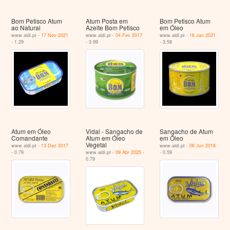
Bom Petisco Atum
Atum Posta em
Bom Petisco Atum
ao Natural
Azeite Bom Petisco
em Óleo
www.aldi.pt -
17 Nov 2021
www.aldi.pt -
04 Fev 2017
www.aldi.pt -
16 Jan 2021
- 1.29
- 3.99
- 3.58
Atum em Óleo
Vidal - Sangacho de
Sangacho de Atum
Comandante
Atum em Óleo
em Óleo
Vegetal
www.aldi.pt -
13 Dez 2017
www.aldi.pt -
06 Jun 2018
- 0.79
www.aldi.pt -
09 Abr 2025
-
- 0.59
0.79