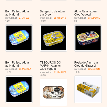
Bom Petisco Atum
Sangacho de Atum
Atum Ramirez em
ao Natural
em Óleo
Óleo Vegetal
www.aldi.pt -
27 Jul 2021
-
www.aldi.pt -
25 Mai 2019
www.aldi.pt -
03 Abr 2019
-
1.29
- 0.59
0.84
Bom Petisco Atum
TESOUROS DO
Posta de Atum em
ao Natural
MAR® - Atum em
Óleo de Girassol
Óleo Vegetal
www.aldi.pt -
05 Mai 2021
www.aldi.pt -
02 Jun 2018
- 1.29
www.aldi.pt -
10 Mai 2023
- 0.85
- 0.93