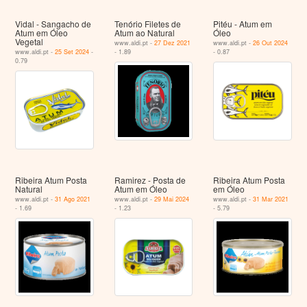
Vidal - Sangacho de
Tenório Filetes de
Pitéu - Atum em
Atum em Óleo
Atum ao Natural
Óleo
Vegetal
www.aldi.pt -
27 Dez 2021
www.aldi.pt -
26 Out 2024
www.aldi.pt -
25 Set 2024
-
- 1.89
- 0.87
0.79
Ribeira Atum Posta
Ramirez - Posta de
Ribeira Atum Posta
Natural
Atum em Óleo
em Óleo
www.aldi.pt -
31 Ago 2021
www.aldi.pt -
29 Mai 2024
www.aldi.pt -
31 Mar 2021
- 1.69
- 1.23
- 5.79