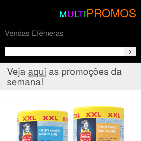
m
u
l
t
i
PROMOS
Vendas Efémeras
Veja
aqui
as promoções da
semana!