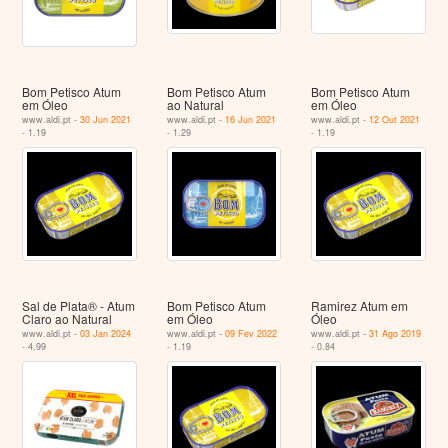
Bom Petisco Atum
Bom Petisco Atum
Bom Petisco Atum
em Óleo
ao Natural
em Óleo
www.aldi.pt -
30 Jun 2021
www.aldi.pt -
16 Jun 2021
www.aldi.pt -
12 Out 2021
- 1.19
- 1.29
- 1.19
Sal de Plata® - Atum
Bom Petisco Atum
Ramirez Atum em
Claro ao Natural
em Óleo
Óleo
www.aldi.pt -
03 Jan 2024
www.aldi.pt -
09 Fev 2022
www.aldi.pt -
31 Ago 2019
- 4.99
- 1.19
- 0.84