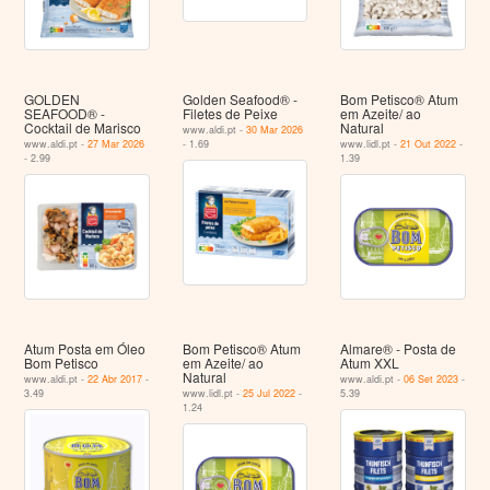
GOLDEN
Golden Seafood® -
Bom Petisco® Atum
SEAFOOD® -
Filetes de Peixe
em Azeite/ ao
Cocktail de Marisco
Natural
www.aldi.pt -
30 Mar 2026
www.aldi.pt -
27 Mar 2026
- 1.69
www.lidl.pt -
21 Out 2022
-
- 2.99
1.39
Atum Posta em Óleo
Bom Petisco® Atum
Almare® - Posta de
Bom Petisco
em Azeite/ ao
Atum XXL
Natural
www.aldi.pt -
22 Abr 2017
-
www.aldi.pt -
06 Set 2023
-
3.49
www.lidl.pt -
25 Jul 2022
-
5.39
1.24