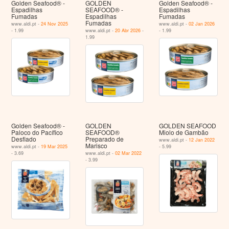
Golden Seafood® -
GOLDEN
Golden Seafood® -
Espadilhas
SEAFOOD® -
Espadilhas
Fumadas
Espadilhas
Fumadas
Fumadas
www.aldi.pt -
24 Nov 2025
www.aldi.pt -
02 Jan 2026
- 1.99
www.aldi.pt -
20 Abr 2026
-
- 1.99
1.99
Golden Seafood® -
GOLDEN
GOLDEN SEAFOOD
Paloco do Pacífico
SEAFOOD®
Miolo de Gambão
Desfiado
Preparado de
www.aldi.pt -
12 Jan 2022
Marisco
www.aldi.pt -
19 Mar 2025
- 5.99
- 3.69
www.aldi.pt -
02 Mar 2022
- 3.99