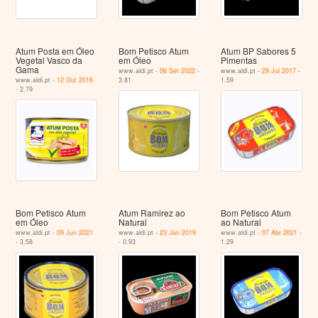
Atum Posta em Óleo
Bom Petisco Atum
Atum BP Sabores 5
Vegetal Vasco da
em Óleo
Pimentas
Gama
www.aldi.pt -
06 Set 2022
-
www.aldi.pt -
29 Jul 2017
-
www.aldi.pt -
12 Out 2016
3.81
1.59
- 2.79
Bom Petisco Atum
Atum Ramirez ao
Bom Petisco Atum
em Óleo
Natural
ao Natural
www.aldi.pt -
09 Jun 2021
www.aldi.pt -
23 Jan 2019
www.aldi.pt -
07 Abr 2021
-
- 3.58
- 0.93
1.29