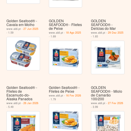
Golden Seafood® -
GOLDEN
GOLDEN
Cavala em Molho
SEAFOOD® - Filetes
SEAFOOD® -
de Peixe
Delícias do Mar
www.aldi.pt -
27 Jun 2025
- 1.59
www.aldi.pt -
18 Ago 2025
www.aldi.pt -
29 Dez 2025
- 1.69
- 1.65
Golden Seafood® -
Golden Seafood® -
GOLDEN
Filetes de
Filetes de Peixe
SEAFOOD® - Miolo
Escamudo-do-
de Camarão
www.aldi.pt -
16 Fev 2026
Alaska Panados
100/200
- 1.79
www.aldi.pt -
26 Jan 2026
www.aldi.pt -
27 Fev 2026
- 5.49
- 3.99