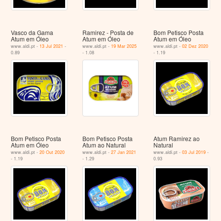
Vasco da Gama
Ramirez - Posta de
Bom Petisco Posta
Atum em Óleo
Atum em Óleo
Atum em Óleo
www.aldi.pt -
13 Jul 2021
-
www.aldi.pt -
19 Mar 2025
www.aldi.pt -
02 Dez 2020
0.89
- 1.08
- 1.19
Bom Petisco Posta
Bom Petisco Posta
Atum Ramirez ao
Atum em Óleo
Atum ao Natural
Natural
www.aldi.pt -
20 Out 2020
www.aldi.pt -
27 Jan 2021
www.aldi.pt -
03 Jul 2019
-
- 1.19
- 1.29
0.93