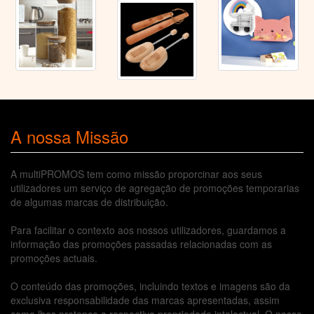
A nossa Missão
A multiPROMOS tem como missão proporcinar aos seus
utilizadores um serviço de agregação de promoções temporarias
de algumas marcas de distribuição.
Para facilitar o contexto aos nossos utilizadores, guardamos a
informação das promoções passadas relacionadas com as
promoções actuais.
O conteúdo das promoções, incluindo textos e imagens são da
exclusiva responsabilidade das marcas apresentadas, assim
como lhes pretence a respectiva propriedade intelectual. O nosso