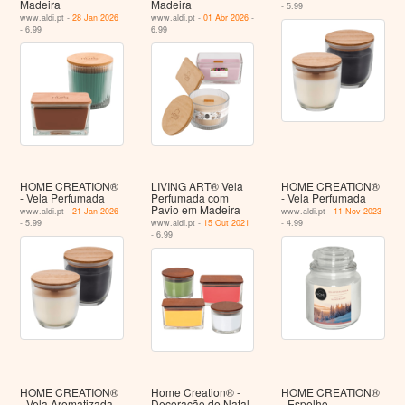
Madeira
Madeira
- 5.99
www.aldi.pt -
28 Jan 2026
www.aldi.pt -
01 Abr 2026
-
- 6.99
6.99
HOME CREATION®
LIVING ART® Vela
HOME CREATION®
- Vela Perfumada
Perfumada com
- Vela Perfumada
Pavio em Madeira
www.aldi.pt -
21 Jan 2026
www.aldi.pt -
11 Nov 2023
- 5.99
www.aldi.pt -
15 Out 2021
- 4.99
- 6.99
HOME CREATION®
Home Creation® -
HOME CREATION®
- Vela Aromatizada
Decoração de Natal
- Espelho