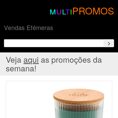
m
u
l
t
i
PROMOS
Vendas Efémeras
Veja
aqui
as promoções da
semana!