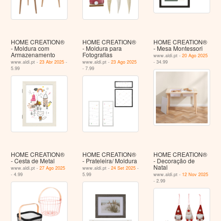
HOME CREATION®
HOME CREATION®
HOME CREATION®
- Moldura com
- Moldura para
- Mesa Montessori
Armazenamento
Fotografias
www.aldi.pt -
20 Ago 2025
www.aldi.pt -
23 Abr 2025
-
www.aldi.pt -
23 Ago 2025
- 34.99
5.99
- 7.99
HOME CREATION®
HOME CREATION®
HOME CREATION®
- Cesta de Metal
- Prateleira/ Moldura
- Decoração de
Natal
www.aldi.pt -
27 Ago 2025
www.aldi.pt -
24 Set 2025
-
- 4.99
5.99
www.aldi.pt -
12 Nov 2025
- 2.99