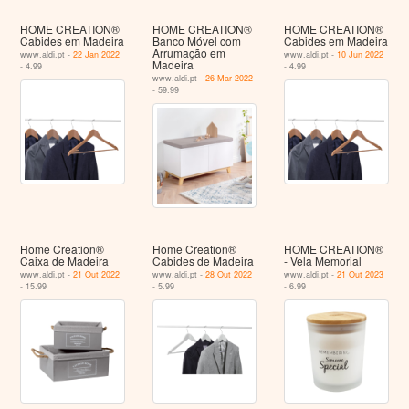
HOME CREATION®
HOME CREATION®
HOME CREATION®
Cabides em Madeira
Banco Móvel com
Cabides em Madeira
Arrumação em
www.aldi.pt -
22 Jan 2022
www.aldi.pt -
10 Jun 2022
Madeira
- 4.99
- 4.99
www.aldi.pt -
26 Mar 2022
- 59.99
Home Creation®
Home Creation®
HOME CREATION®
Caixa de Madeira
Cabides de Madeira
- Vela Memorial
www.aldi.pt -
21 Out 2022
www.aldi.pt -
28 Out 2022
www.aldi.pt -
21 Out 2023
- 15.99
- 5.99
- 6.99