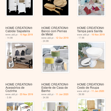
HOME CREATION®
HOME CREATION®
HOME CREATION®
Cabide/ Sapateira
Banco com Pernas
Tampa para Sanita
de Metal
www.aldi.pt -
10 Ago 2019
www.aldi.pt -
16 Nov 2019
- 14.99
www.aldi.pt -
12 Out 2019
- 17.99
- 24.99
HOME CREATION®
HOME CREATION®
HOME CREATION®
Acessórios de
Estante de Casa de
Cesto de Roupa
Cozinha
Banho
www.aldi.pt -
11 Jan 2020
www.aldi.pt -
23 Nov 2019
www.aldi.pt -
11 Jan 2020
- 39.99
- 5.99
- 34.99