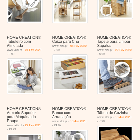
HOME CREATION®
HOME CREATION®
HOME CREATION®
Tabuleiro com
Caixa para Chá
Tapete para Limpar
Almofada
Sapatos
www.aldi.pt -
08 Fev 2020
www.aldi.pt -
01 Fev 2020
- 7.99
www.aldi.pt -
22 Fev 2020
- 9.99
- 8.99
HOME CREATION®
HOME CREATION®
HOME CREATION®
Armário Superior
Banco com
Tábua de Cozinha
para Máquina da
Arrumação
www.aldi.pt -
13 Jun 2020
Roupa
www.aldi.pt -
13 Jun 2020
- 7.99
www.aldi.pt -
29 Fev 2020
- 24.99
- 49.99