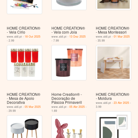
HOME CREATION®
HOME CREATION®
HOME CREATION®
- Vela Círio
- Vela com Joia
- Mesa Montessori
www.aldi.pt -
18 Out 2025
www.aldi.pt -
13 Dez 2025
www.aldi.pt -
01 Mar 2025
- 2.99
- 7.99
- 35.99
HOME CREATION®
Home Creation® -
HOME CREATION®
- Mesa de Apoio
Decoração de
- Moldura
Decorativa
Páscoa Primaveril
www.aldi.pt -
23 Abr 2025
-
www.aldi.pt -
05 Mar 2025
www.aldi.pt -
05 Abr 2025
-
3.99
- 29.99
1.69