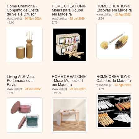
Home Creation® -
HOME CREATION®
HOME CREATION®
Conjunto de Oferta
Molas para Roupa
Escovas em Madeira
de Vela e Difusor
em Madeira
www.aldi.pt -
12 Ago 2022
www.aldi.pt -
30 Nov 2024
www.aldi.pt -
25 Jul 2020
-
- 2.99
- 9.99
2.79
Living Art® Vela
HOME CREATION®
HOME CREATION®
Perfumada com
- Mesa Montessori
Cabides de Madeira
Pavio
em Madeira
www.aldi.pt -
10 Ago 2019
www.aldi.pt -
28 Out 2022
www.aldi.pt -
26 Out 2024
- 4.49
- 6.99
- 49.99