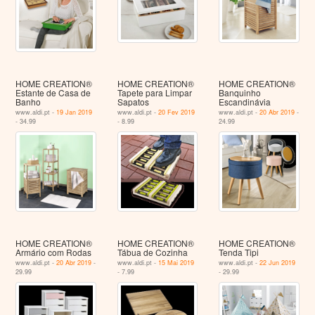
HOME CREATION®
HOME CREATION®
HOME CREATION®
Estante de Casa de
Tapete para Limpar
Banquinho
Banho
Sapatos
Escandinávia
www.aldi.pt -
19 Jan 2019
www.aldi.pt -
20 Fev 2019
www.aldi.pt -
20 Abr 2019
-
- 34.99
- 8.99
24.99
HOME CREATION®
HOME CREATION®
HOME CREATION®
Armário com Rodas
Tábua de Cozinha
Tenda Tipi
www.aldi.pt -
20 Abr 2019
-
www.aldi.pt -
15 Mai 2019
www.aldi.pt -
22 Jun 2019
29.99
- 7.99
- 29.99