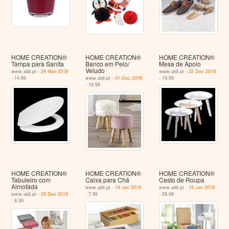
HOME CREATION®
HOME CREATION®
HOME CREATION®
Tampa para Sanita
Banco em Pelo/
Mesa de Apoio
Veludo
www.aldi.pt -
24 Nov 2018
www.aldi.pt -
22 Dez 2018
- 14.99
www.aldi.pt -
01 Dez 2018
- 19.99
- 18.99
HOME CREATION®
HOME CREATION®
HOME CREATION®
Tabuleiro com
Caixa para Chá
Cesto de Roupa
Almofada
www.aldi.pt -
19 Jan 2019
www.aldi.pt -
19 Jan 2019
www.aldi.pt -
29 Dez 2018
- 7.99
- 39.99
- 8.99