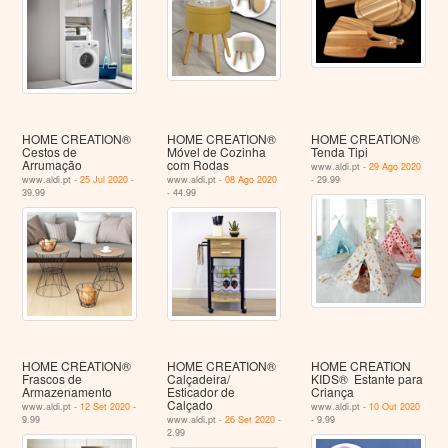
HOME CREATION®
HOME CREATION®
HOME CREATION®
Cestos de
Móvel de Cozinha
Tenda Tipi
Arrumação
com Rodas
www.aldi.pt -
29 Ago 2020
www.aldi.pt -
25 Jul 2020
-
www.aldi.pt -
08 Ago 2020
- 29.99
39.99
- 44.99
HOME CREATION®
HOME CREATION®
HOME CREATION
Frascos de
Calçadeira/
KIDS® Estante para
Armazenamento
Esticador de
Criança
Calçado
www.aldi.pt -
12 Set 2020
-
www.aldi.pt -
10 Out 2020
9.99
www.aldi.pt -
26 Set 2020
-
- 9.99
2.99