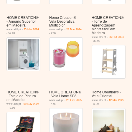
HOME CREATION®
Home Creation® -
HOME CREATION®
- Armário Superior
Vela Decorativa
- Torre de
em Madeira
Multicolor
Aprendizagem
Montessori em
www.aldi.pt -
23 Mar 2024
www.aldi.pt -
23 Mar 2024
Madeira
- 59.99
- 2.99
www.aldi.pt -
26 Out 2024
- 39.99
HOME CREATION®
HOME CREATION®
Home Creation® -
- Estojo de Pintura
- Vela Home SPA
Vela Oriental
em Madeira
www.aldi.pt -
26 Fev 2025
www.aldi.pt -
12 Mar 2025
www.aldi.pt -
09 Nov 2024
- 4.99
- 5.99
- 19.99