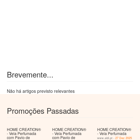
Brevemente...
Não há artigos previsto relevantes
Promoções Passadas
HOME CREATION®
HOME CREATION®
HOME CREATION®
- Vela Perfumada
- Vela Perfumada
- Vela Perfumada
com Pavio de
com Pavio de
www.aldi.pt -
27 Dez 2025