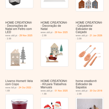
HOME CREATION®
HOME CREATION®
HOME CREATION®
- Decorações de
- Decoração de
- Calçadeira/
Natal em Feltro com
Natal
Esticador de
LED
Calçado
www.aldi.pt -
29 Nov 2025
www.aldi.pt -
29 Nov 2025
- 2.99
www.aldi.pt -
21 Jan 2026
- 3.99
- 3.99
Livarno Home® Vela
HOME CREATION®
home creation®
com Copo
- Kit para Trabalhos
Esticador de
Manuais
Sapatos
www.lidl.pt -
24 Out 2022
-
1.69
www.aldi.pt -
01 Nov 2025
www.aldi.pt -
20 Out 2018
- 1.99
- 2.99