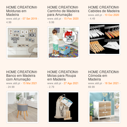
HOME CREATION®
HOME CREATION®
HOME CREATION®
Molduras em
Carrinho de Madeira
Cabides de Madeira
Madeira
para Arrumação
www.aldi.pt -
10 Out 2020
www.aldi.pt -
07 Set 2019
-
www.aldi.pt -
15 Fev 2020
- 4.49
4.99
- 9.99
HOME CREATION®
HOME CREATION®
HOME CREATION®
Banco em Madeira
Molas para Roupa
Cómoda em
com Arrumação
em Madeira
Madeira
www.aldi.pt -
15 Mai 2021
www.aldi.pt -
27 Ago 2021
www.aldi.pt -
18 Set 2021
-
- 24.99
- 2.79
69.99