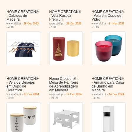
HOME CREATION®
HOME CREATION®
HOME CREATION®
- Cabides de
- Vela Rústica
- Vela em Copo de
Madeira
Premium
Vidro
www.aldi.pt -
28 Out 2023
www.aldi.pt -
28 Out 2023
www.aldi.pt -
11 Nov 2023
- 4.99
- 3.99
- 1.99
HOME CREATION®
Home Creation® -
HOME CREATION®
- Vela de Desejos
Mesa de Pé/ Torre
- Armário para Casa
em Copo de
de Aprendizagem
de Banho em
Cerâmica
em Madeira
Madeira
www.aldi.pt -
07 Fev 2024
www.aldi.pt -
17 Fev 2024
www.aldi.pt -
14 Fev 2024
- 4.99
- 29.99
- 49.99