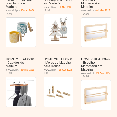
com Tampa em
em Madeira
Montessori em
Madeira
Madeira
www.aldi.pt -
30 Nov 2024
www.aldi.pt -
13 Jan 2024
- 2.99
www.aldi.pt -
01 Mar 2025
- 6.99
- 34.99
HOME CREATION®
HOME CREATION®
HOME CREATION®
- Cabides de
- Molas de Madeira
- Espelho
Madeira
para Roupa
Montessori em
Madeira
www.aldi.pt -
15 Mar 2025
www.aldi.pt -
26 Abr 2025
-
- 4.99
1.99
www.aldi.pt -
20 Ago 2025
- 24.99