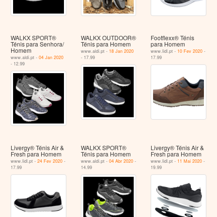
WALKX SPORT®
WALKX OUTDOOR®
Footflexx® Ténis
Ténis para Senhora/
Ténis para Homem
para Homem
Homem
www.aldi.pt -
18 Jan 2020
www.lidl.pt -
10 Fev 2020
-
www.aldi.pt -
04 Jan 2020
- 17.99
17.99
- 12.99
Livergy® Ténis Air &
WALKX SPORT®
Livergy® Ténis Air &
Fresh para Homem
Ténis para Homem
Fresh para Homem
www.lidl.pt -
24 Fev 2020
-
www.aldi.pt -
04 Abr 2020
-
www.lidl.pt -
11 Mai 2020
-
17.99
14.99
19.99