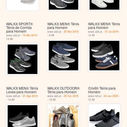
WALKX SPORT®
WALKX MEN® Ténis
WALKX MEN® Ténis
Ténis de Corrida
para Homem
para Homem
para Homem
www.aldi.pt -
25 Mai 2019
www.aldi.pt -
10 Jul 2019
-
www.aldi.pt -
13 Abr 2019
-
- 8.99
12.99
14.99
WALKX MEN® Ténis
WALKX OUTDOOR®
Crivit® Ténis para
Leves para Homem
Ténis para Homem
Homem
www.aldi.pt -
31 Ago 2019
www.aldi.pt -
05 Out 2019
www.lidl.pt -
04 Jan 2020
-
- 14.99
- 19.99
12.99