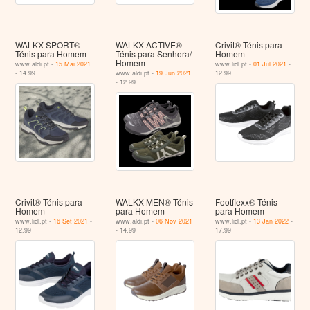
WALKX SPORT®
WALKX ACTIVE®
Crivit® Ténis para
Ténis para Homem
Ténis para Senhora/
Homem
Homem
www.aldi.pt -
15 Mai 2021
www.lidl.pt -
01 Jul 2021
-
- 14.99
www.aldi.pt -
19 Jun 2021
12.99
- 12.99
Crivit® Ténis para
WALKX MEN® Ténis
Footflexx® Ténis
Homem
para Homem
para Homem
www.lidl.pt -
16 Set 2021
-
www.aldi.pt -
06 Nov 2021
www.lidl.pt -
13 Jan 2022
-
12.99
- 14.99
17.99