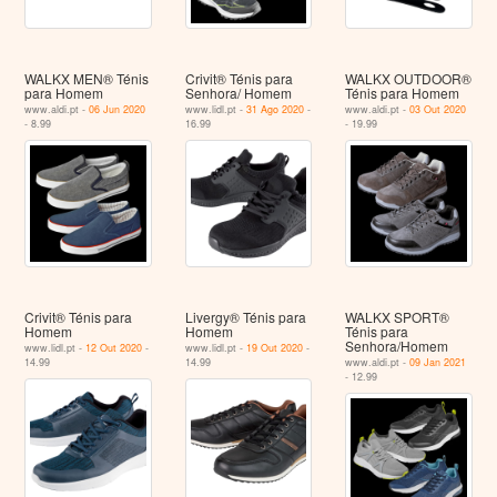
WALKX MEN® Ténis
Crivit® Ténis para
WALKX OUTDOOR®
para Homem
Senhora/ Homem
Ténis para Homem
www.aldi.pt -
06 Jun 2020
www.lidl.pt -
31 Ago 2020
-
www.aldi.pt -
03 Out 2020
- 8.99
16.99
- 19.99
Crivit® Ténis para
Livergy® Ténis para
WALKX SPORT®
Homem
Homem
Ténis para
Senhora/Homem
www.lidl.pt -
12 Out 2020
-
www.lidl.pt -
19 Out 2020
-
14.99
14.99
www.aldi.pt -
09 Jan 2021
- 12.99