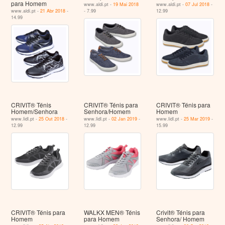
para Homem
www.aldi.pt -
19 Mai 2018
www.aldi.pt -
07 Jul 2018
-
www.aldi.pt -
21 Abr 2018
-
- 7.99
12.99
14.99
CRIVIT® Ténis
CRIVIT® Ténis para
CRIVIT® Ténis para
Homem/Senhora
Senhora/Homem
Homem
www.lidl.pt -
25 Out 2018
-
www.lidl.pt -
02 Jan 2019
-
www.lidl.pt -
25 Mar 2019
-
12.99
12.99
15.99
CRIVIT® Ténis para
WALKX MEN® Ténis
Crivit® Ténis para
Homem
para Homem
Senhora/ Homem