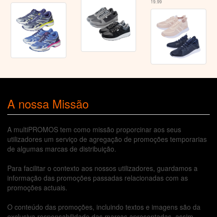
19.99
A nossa Missão
A multiPROMOS tem como missão proporcinar aos seus
utilizadores um serviço de agregação de promoções temporarias
de algumas marcas de distribuição.
Para facilitar o contexto aos nossos utilizadores, guardamos a
informação das promoções passadas relacionadas com as
promoções actuais.
O conteúdo das promoções, incluindo textos e imagens são da
exclusiva responsabilidade das marcas apresentadas, assim