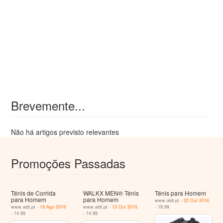
Brevemente...
Não há artigos previsto relevantes
Promoções Passadas
Ténis de Corrida
WALKX MEN® Ténis
Ténis para Homem
para Homem
para Homem
www.aldi.pt -
22 Out 2016
www.aldi.pt -
18 Ago 2018
www.aldi.pt -
13 Out 2018
- 19.99
- 14.99
- 14.99