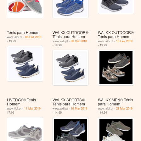
Ténis para Homem
WALKX OUTDOOR®
WALKX OUTDOOR®
Ténis para Homem
Ténis para Homem
www.aldi.pt -
06 Out 2018
- 19.99
www.aldi.pt -
06 Out 2018
www.aldi.pt -
16 Fev 2019
- 19.99
- 19.99
LIVERGY® Ténis
WALKX SPORTS®
WALKX MEN® Ténis
Homem
Ténis para Homem
para Homem
www.lidl.pt -
11 Mar 2019
-
www.aldi.pt -
16 Mar 2019
www.aldi.pt -
23 Mar 2019
17.99
- 14.99
- 14.99