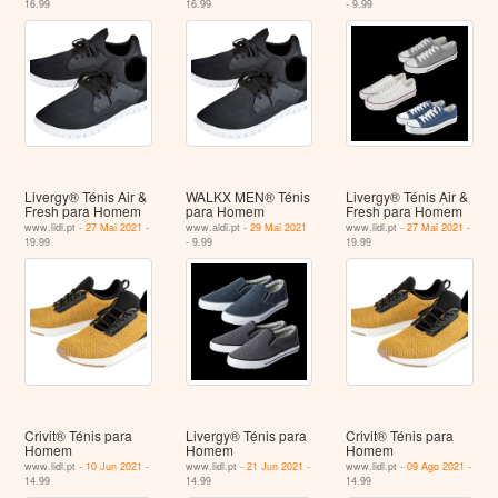
16.99
16.99
- 9.99
Livergy® Ténis Air &
WALKX MEN® Ténis
Livergy® Ténis Air &
Fresh para Homem
para Homem
Fresh para Homem
www.lidl.pt -
27 Mai 2021
-
www.aldi.pt -
29 Mai 2021
www.lidl.pt -
27 Mai 2021
-
19.99
- 9.99
19.99
Crivit® Ténis para
Livergy® Ténis para
Crivit® Ténis para
Homem
Homem
Homem
www.lidl.pt -
10 Jun 2021
-
www.lidl.pt -
21 Jun 2021
-
www.lidl.pt -
09 Ago 2021
-
14.99
14.99
14.99