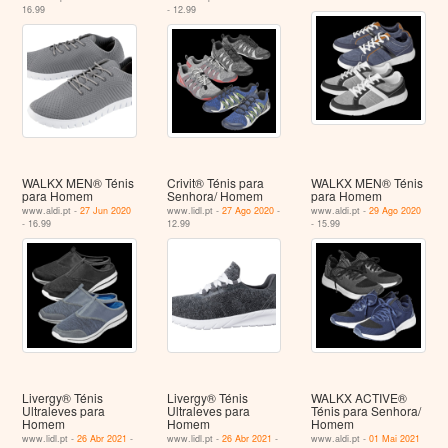
16.99
- 12.99
WALKX MEN® Ténis
Crivit® Ténis para
WALKX MEN® Ténis
para Homem
Senhora/ Homem
para Homem
www.aldi.pt -
27 Jun 2020
www.lidl.pt -
27 Ago 2020
-
www.aldi.pt -
29 Ago 2020
- 16.99
12.99
- 15.99
Livergy® Ténis
Livergy® Ténis
WALKX ACTIVE®
Ultraleves para
Ultraleves para
Ténis para Senhora/
Homem
Homem
Homem
www.lidl.pt -
26 Abr 2021
-
www.lidl.pt -
26 Abr 2021
-
www.aldi.pt -
01 Mai 2021