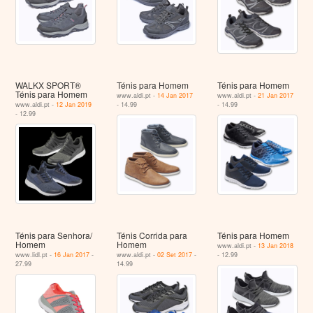
WALKX SPORT®
Ténis para Homem
Ténis para Homem
Ténis para Homem
www.aldi.pt -
14 Jan 2017
www.aldi.pt -
21 Jan 2017
www.aldi.pt -
12 Jan 2019
- 14.99
- 14.99
- 12.99
Ténis para Senhora/
Ténis Corrida para
Ténis para Homem
Homem
Homem
www.aldi.pt -
13 Jan 2018
www.lidl.pt -
16 Jan 2017
-
www.aldi.pt -
02 Set 2017
-
- 12.99
27.99
14.99