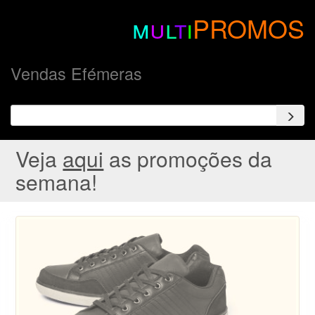
m
u
l
t
i
PROMOS
Vendas Efémeras
Veja
aqui
as promoções da
semana!