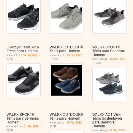
Livergy® Ténis Air &
WALKS OUTDOOR®
WALKX SPORT®
Fresh para Homem
Ténis para Homem
Ténis para Senhora/
Homem
www.lidl.pt -
30 Set 2021
-
www.aldi.pt -
08 Out 2021
17.99
- 19.99
www.aldi.pt -
08 Jan 2022
- 12.99
WALKX SPORT®
WALKX OUTDOOR®
WALKX ACTIVE®
Ténis para Senhora/
Ténis para Homem
Ténis Sustentáveis
Homem
para Senhora/
www.aldi.pt -
15 Abr 2022
-
Homem
www.aldi.pt -
01 Abr 2022
-
17.99
19.99
www.aldi.pt -
22 Abr 2022
-