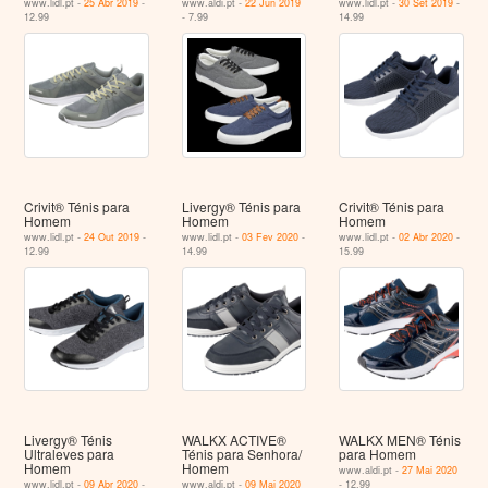
www.lidl.pt -
25 Abr 2019
-
www.aldi.pt -
22 Jun 2019
www.lidl.pt -
30 Set 2019
-
12.99
- 7.99
14.99
Crivit® Ténis para
Livergy® Ténis para
Crivit® Ténis para
Homem
Homem
Homem
www.lidl.pt -
24 Out 2019
-
www.lidl.pt -
03 Fev 2020
-
www.lidl.pt -
02 Abr 2020
-
12.99
14.99
15.99
Livergy® Ténis
WALKX ACTIVE®
WALKX MEN® Ténis
Ultraleves para
Ténis para Senhora/
para Homem
Homem
Homem
www.aldi.pt -
27 Mai 2020
www.lidl.pt -
09 Abr 2020
-
www.aldi.pt -
09 Mai 2020
- 12.99