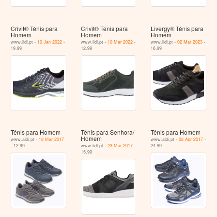
Crivit® Ténis para
Crivit® Ténis para
Livergy® Ténis para
Homem
Homem
Homem
www.lidl.pt -
10 Jan 2022
-
www.lidl.pt -
10 Mar 2022
-
www.lidl.pt -
02 Mar 2023
-
19.99
12.99
16.99
Ténis para Homem
Ténis para Senhora/
Ténis para Homem
Homem
www.aldi.pt -
18 Mar 2017
www.aldi.pt -
08 Abr 2017
-
- 12.99
www.lidl.pt -
23 Mar 2017
-
24.99
15.99