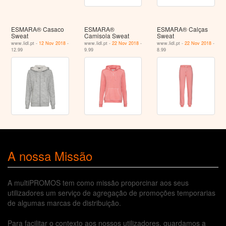
ESMARA® Casaco
ESMARA®
ESMARA® Calças
Sweat
Camisola Sweat
Sweat
www.lidl.pt -
12 Nov 2018
-
www.lidl.pt -
22 Nov 2018
-
www.lidl.pt -
22 Nov 2018
-
12.99
9.99
8.99
A nossa Missão
A multiPROMOS tem como missão proporcinar aos seus
utilizadores um serviço de agregação de promoções temporarias
de algumas marcas de distribuição.
Para facilitar o contexto aos nossos utilizadores, guardamos a