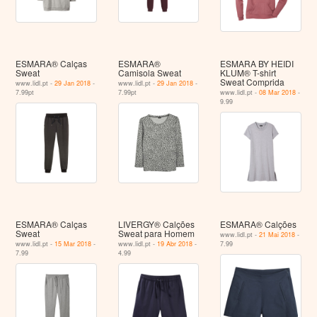
ESMARA® Calças
ESMARA®
ESMARA BY HEIDI
Sweat
Camisola Sweat
KLUM® T-shirt
Sweat Comprida
www.lidl.pt -
29 Jan 2018
-
www.lidl.pt -
29 Jan 2018
-
7.99pt
7.99pt
www.lidl.pt -
08 Mar 2018
-
9.99
ESMARA® Calças
LIVERGY® Calções
ESMARA® Calções
Sweat
Sweat para Homem
www.lidl.pt -
21 Mai 2018
-
www.lidl.pt -
15 Mar 2018
-
www.lidl.pt -
19 Abr 2018
-
7.99
7.99
4.99