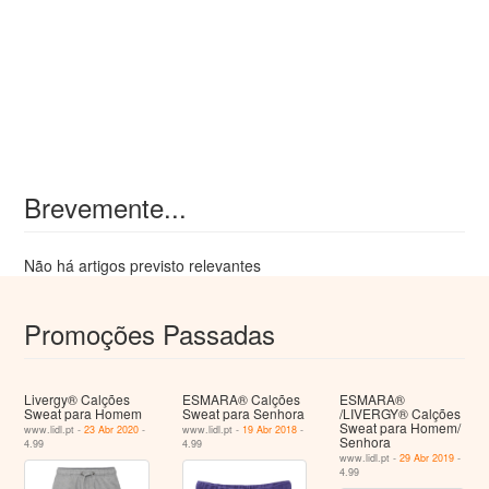
Brevemente...
Não há artigos previsto relevantes
Promoções Passadas
Livergy® Calções
ESMARA® Calções
ESMARA®
Sweat para Homem
Sweat para Senhora
/LIVERGY® Calções
Sweat para Homem/
www.lidl.pt -
23 Abr 2020
-
www.lidl.pt -
19 Abr 2018
-
Senhora
4.99
4.99
www.lidl.pt -
29 Abr 2019
-
4.99