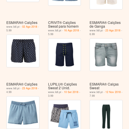
ESMARA® Calções
CRIVIT® Calções
ESMARA® Calções
Sweat para homem
de Ganga
www.lidl.pt -
02 Ago 2018
-
5.99
www.lidl.pt -
16 Ago 2018
-
www.lidl.pt -
23 Ago 2018
-
5.99
6.99
ESMARA® Calções
LUPILU® Calções
ESMARA® Calças
Sweat 2 Unid.
Sweat
www.lidl.pt -
23 Ago 2018
-
4.99
www.lidl.pt -
10 Set 2018
-
www.lidl.pt -
12 Nov 2018
-
3.99
7.99