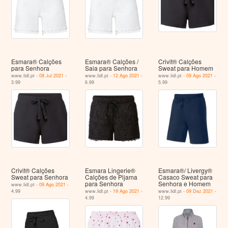
Esmara® Calções
Esmara® Calções /
Crivit® Calções
para Senhora
Saia para Senhora
Sweat para Homem
www.lidl.pt -
08 Jul 2021
-
www.lidl.pt -
12 Ago 2021
-
www.lidl.pt -
09 Ago 2021
-
3.99
6.99
5.99
Crivit® Calções
Esmara Lingerie®
Esmara®/ Livergy®
Sweat para Senhora
Calções de Pijama
Casaco Sweat para
para Senhora
Senhora e Homem
www.lidl.pt -
09 Ago 2021
-
4.99
www.lidl.pt -
19 Ago 2021
-
www.lidl.pt -
09 Dez 2021
-
4.99
12.99