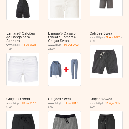
Esmara® Calções
Esmara® Casaco
Calções Sweat
de Ganga para
Sweat e Esmara®
www.lidl.pt -
27 Abr 2017
-
Senhora
Calças Sweat
6.99
www.lidl.pt -
13 Jul 2023
-
www.lidl.pt -
19 Out 2023
-
7.99
24.99
Calções Sweat
Calções Sweat
Calções Sweat
www.lidl.pt -
03 Jul 2017
-
www.lidl.pt -
24 Jul 2017
-
www.lidl.pt -
14 Ago 2017
-
5.99
6.99
5.99