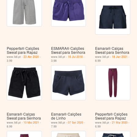
Pepperts® Calções
ESMARA® Calções
Esmara® Calças
Sweat para Rapaz
Sweat para Senhora
Sweat para Senhora
www.lidl.pt -
23 Abr 2020
-
www.lidl.pt -
16 Jul 2018
-
www.lidl.pt -
18 Jan 2021
-
3.99
3.98
8.99
Esmara® Calças
Esmara® Calções
Pepperts® Calções
Sweat para Senhora
de Linho
Sweat para Rapaz
www.lidl.pt -
10 Mai 2021
-
www.lidl.pt -
07 Set 2020
-
www.lidl.pt -
21 Mai 2020
-
8.99
7.99
6.99