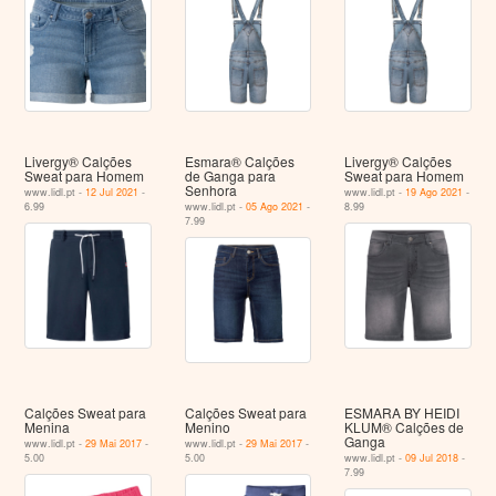
Livergy® Calções
Esmara® Calções
Livergy® Calções
Sweat para Homem
de Ganga para
Sweat para Homem
Senhora
www.lidl.pt -
12 Jul 2021
-
www.lidl.pt -
19 Ago 2021
-
6.99
www.lidl.pt -
05 Ago 2021
-
8.99
7.99
Calções Sweat para
Calções Sweat para
ESMARA BY HEIDI
Menina
Menino
KLUM® Calções de
Ganga
www.lidl.pt -
29 Mai 2017
-
www.lidl.pt -
29 Mai 2017
-
5.00
5.00
www.lidl.pt -
09 Jul 2018
-
7.99