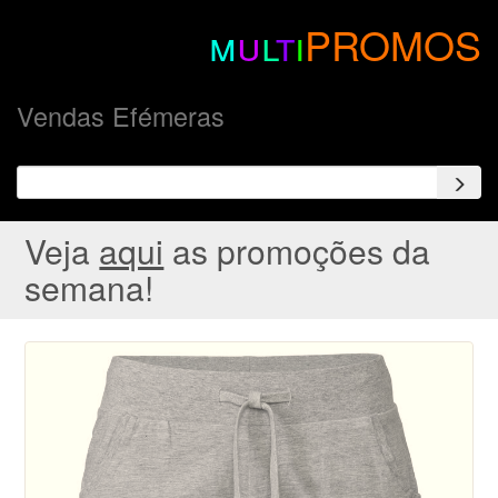
m
u
l
t
i
PROMOS
Vendas Efémeras
Veja
aqui
as promoções da
semana!