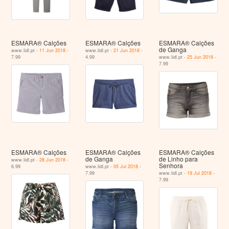
ESMARA® Calções
ESMARA® Calções
ESMARA® Calções
de Ganga
www.lidl.pt -
11 Jun 2018
-
www.lidl.pt -
21 Jun 2018
-
7.99
4.99
www.lidl.pt -
25 Jun 2018
-
7.99
ESMARA® Calções
ESMARA® Calções
ESMARA® Calções
de Ganga
de Linho para
www.lidl.pt -
28 Jun 2018
-
Senhora
6.99
www.lidl.pt -
05 Jul 2018
-
7.99
www.lidl.pt -
19 Jul 2018
-
7.99