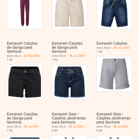
Esmara® Calções
Esmara® Calções
Esmara® Calções
de Ganga para
de Ganga para
www.lidl.pt -
29 Jun 2020
-
Senhora
Senhora
7.99
www.lidl.pt -
25 Mai 2020
-
www.lidl.pt -
18 Jun 2020
-
7.99
7.99
Esmara® Calções
Esmara® Saia /
Esmara® Saia /
de Ganga para
Calções Jardineiras
Calções Jardineiras
Senhora
para Senhora
para Senhora
www.lidl.pt -
08 Jul 2021
-
www.lidl.pt -
08 Jul 2021
-
www.lidl.pt -
08 Jul 2021
-
7.99
9.99
9.99