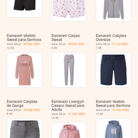
Esmara® Vestido
Esmara® Calças
Esmara® Calções
Sweat para Senhora
Sweat
Oversize
www.lidl.pt -
09 Dez 2021
-
www.lidl.pt -
09 Dez 2021
-
www.lidl.pt -
21 Jul 2022
-
12.99
9.99
7.99
Esmara® Calções
Esmara®/ Livergy®
Esmara® Vestido
de Ganga
Casaco Sweat para
Sweat para Senhora
Adulto
www.lidl.pt -
08 Ago 2022
-
www.lidl.pt -
01 Dez 2022
-
8.99
www.lidl.pt -
01 Dez 2022
-
14.99
16.99