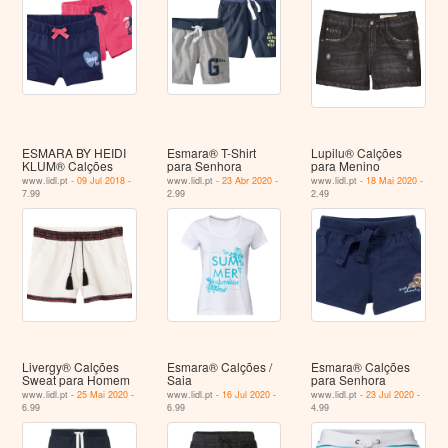
ESMARA BY HEIDI
Esmara® T-Shirt
Lupilu® Calções
KLUM® Calções
para Senhora
para Menino
www.lidl.pt -
09 Jul 2018
-
www.lidl.pt -
23 Abr 2020
-
www.lidl.pt -
18 Mai 2020
-
7.99
2.99
2.49
Livergy® Calções
Esmara® Calções /
Esmara® Calções
Sweat para Homem
Saia
para Senhora
www.lidl.pt -
25 Mai 2020
-
www.lidl.pt -
16 Jul 2020
-
www.lidl.pt -
23 Jul 2020
-
6.99
6.99
4.99