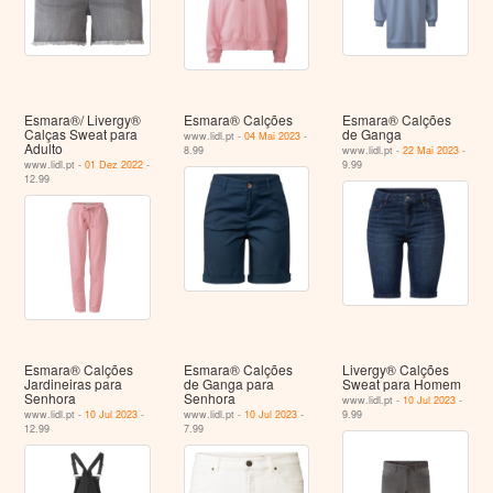
Esmara®/ Livergy®
Esmara® Calções
Esmara® Calções
Calças Sweat para
de Ganga
www.lidl.pt -
04 Mai 2023
-
Adulto
8.99
www.lidl.pt -
22 Mai 2023
-
www.lidl.pt -
01 Dez 2022
-
9.99
12.99
Esmara® Calções
Esmara® Calções
Livergy® Calções
Jardineiras para
de Ganga para
Sweat para Homem
Senhora
Senhora
www.lidl.pt -
10 Jul 2023
-
www.lidl.pt -
10 Jul 2023
-
www.lidl.pt -
10 Jul 2023
-
9.99
12.99
7.99