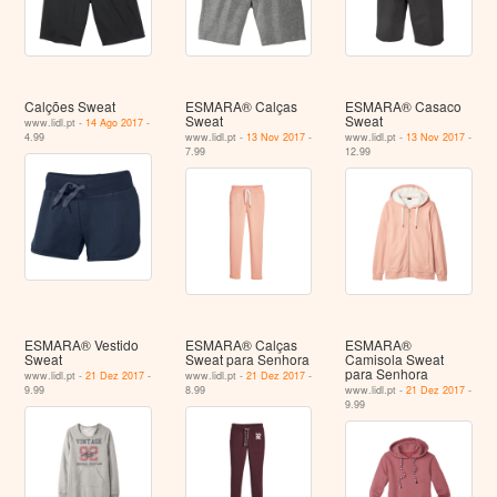
Calções Sweat
ESMARA® Calças
ESMARA® Casaco
Sweat
Sweat
www.lidl.pt -
14 Ago 2017
-
4.99
www.lidl.pt -
13 Nov 2017
-
www.lidl.pt -
13 Nov 2017
-
7.99
12.99
ESMARA® Vestido
ESMARA® Calças
ESMARA®
Sweat
Sweat para Senhora
Camisola Sweat
para Senhora
www.lidl.pt -
21 Dez 2017
-
www.lidl.pt -
21 Dez 2017
-
9.99
8.99
www.lidl.pt -
21 Dez 2017
-
9.99