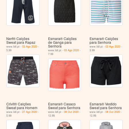
Nerf® Calções
Esmara® Calções
Esmara® Calções
Sweat para Rapaz
de Ganga para
para Senhora
Senhora
www.lidl.pt -
03 Ago 2020
-
www.lidl.pt -
03 Ago 2020
-
5.99
www.lidl.pt -
03 Ago 2020
-
3.99
7.99
Crivit® Calções
Esmara® Casaco
Esmara® Vestido
Sweat para Homem
Sweat para Senhora
Sweat para Senhora
www.lidl.pt -
27 Ago 2020
-
www.lidl.pt -
08 Out 2020
-
www.lidl.pt -
08 Out 2020
-
5.99
12.99
12.99