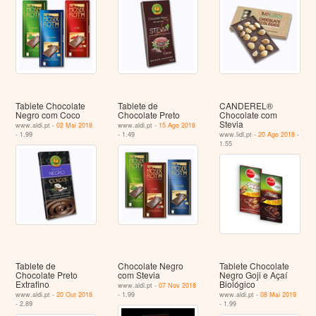
Tablete Chocolate
Tablete de
CANDEREL®
Negro com Coco
Chocolate Preto
Chocolate com
Stevia
www.aldi.pt -
02 Mai 2018
www.aldi.pt -
15 Ago 2018
- 1.99
- 1.49
www.lidl.pt -
20 Ago 2018
-
1.55
Tablete de
Chocolate Negro
Tablete Chocolate
Chocolate Preto
com Stevia
Negro Goji e Açaí
Extrafino
Biológico
www.aldi.pt -
07 Nov 2018
www.aldi.pt -
20 Out 2018
- 1.99
www.aldi.pt -
08 Mai 2019
- 2.89
- 1.99