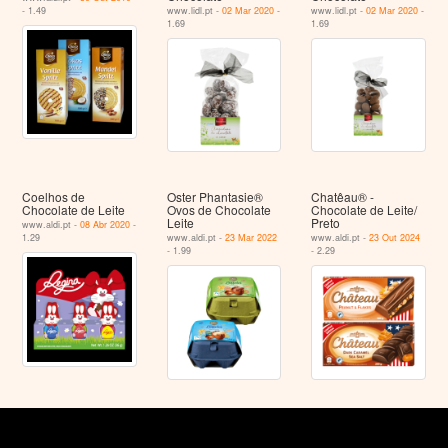
- 1.49
www.lidl.pt -
02 Mar 2020
-
www.lidl.pt -
02 Mar 2020
-
1.69
1.69
Coelhos de
Oster Phantasie®
Chatêau® -
Chocolate de Leite
Ovos de Chocolate
Chocolate de Leite/
Leite
Preto
www.aldi.pt -
08 Abr 2020
-
1.29
www.aldi.pt -
23 Mar 2022
www.aldi.pt -
23 Out 2024
- 1.99
- 2.29