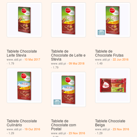
Tablete Chocolate
Tablete de
Tablete de
Leite Stevia
Chocolate de Leite e
Chocolate Frutas
Stevia
www.aldi.pt -
10 Mai 2017
www.aldi.pt -
22 Jun 2016
- 1.79
www.aldi.pt -
09 Mai 2018
- 1.49
- 1.79
Tablete Chocolate
Tablete de
Tablete Chocolate
Culinário
Chocolate com
Belga
Postal
www.aldi.pt -
19 Out 2016
www.aldi.pt -
23 Nov 2016
- 1.29
www.aldi.pt -
23 Nov 2016
- 1.29