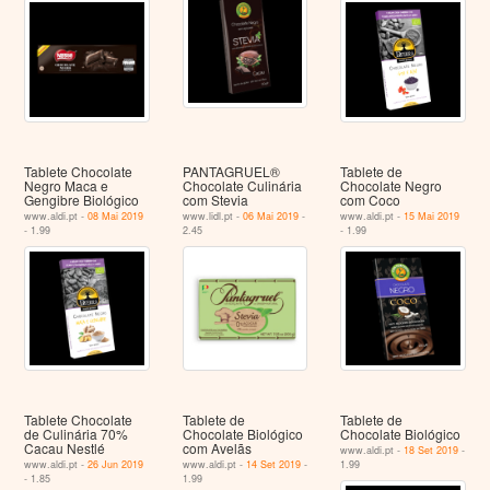
Tablete Chocolate
PANTAGRUEL®
Tablete de
Negro Maca e
Chocolate Culinária
Chocolate Negro
Gengibre Biológico
com Stevia
com Coco
www.aldi.pt -
08 Mai 2019
www.lidl.pt -
06 Mai 2019
-
www.aldi.pt -
15 Mai 2019
- 1.99
2.45
- 1.99
Tablete Chocolate
Tablete de
Tablete de
de Culinária 70%
Chocolate Biológico
Chocolate Biológico
Cacau Nestlé
com Avelãs
www.aldi.pt -
18 Set 2019
-
www.aldi.pt -
26 Jun 2019
www.aldi.pt -
14 Set 2019
-
1.99
- 1.85
1.99