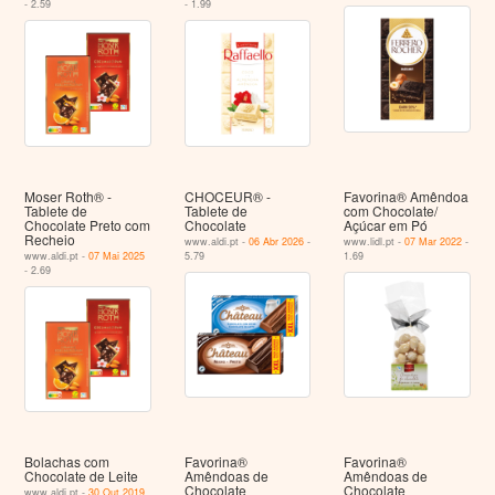
- 2.59
- 1.99
Moser Roth® -
CHOCEUR® -
Favorina® Amêndoa
Tablete de
Tablete de
com Chocolate/
Chocolate Preto com
Chocolate
Açúcar em Pó
Recheio
www.aldi.pt -
06 Abr 2026
-
www.lidl.pt -
07 Mar 2022
-
www.aldi.pt -
07 Mai 2025
5.79
1.69
- 2.69
Bolachas com
Favorina®
Favorina®
Chocolate de Leite
Amêndoas de
Amêndoas de
Chocolate
Chocolate
www.aldi.pt -
30 Out 2019