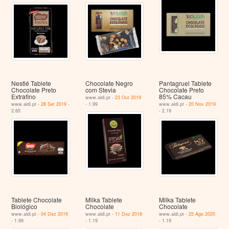
Nestlé Tablete
Chocolate Negro
Pantagruel Tablete
Chocolate Preto
com Stevia
Chocolate Preto
Extrafino
85% Cacau
www.aldi.pt -
23 Out 2019
www.aldi.pt -
28 Set 2019
-
- 1.99
www.aldi.pt -
20 Nov 2019
2.65
- 2.19
Tablete Chocolate
Milka Tablete
Milka Tablete
Biológico
Chocolate
Chocolate
www.aldi.pt -
04 Dez 2019
www.aldi.pt -
11 Dez 2019
www.aldi.pt -
25 Ago 2020
- 1.99
- 1.19
- 1.19