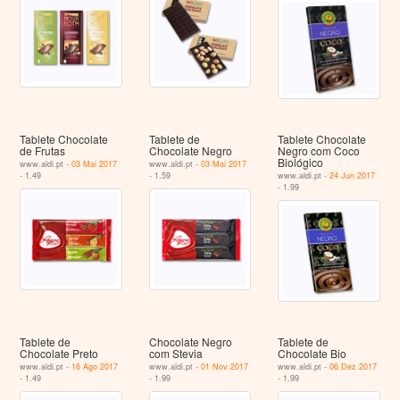
Tablete Chocolate
Tablete de
Tablete Chocolate
de Frutas
Chocolate Negro
Negro com Coco
Biológico
www.aldi.pt -
03 Mai 2017
www.aldi.pt -
03 Mai 2017
- 1.49
- 1.59
www.aldi.pt -
24 Jun 2017
- 1.99
Tablete de
Chocolate Negro
Tablete de
Chocolate Preto
com Stevia
Chocolate Bio
www.aldi.pt -
16 Ago 2017
www.aldi.pt -
01 Nov 2017
www.aldi.pt -
06 Dez 2017
- 1.49
- 1.99
- 1.99