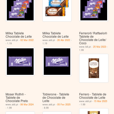
Milka Tablete
Milka Tablete
Ferrero®/ Raffaelo®
Chocolate de Leite
Chocolate de Leite
Tablete de
Chocolate de Leite/
www.aldi.pt -
02 Mar 2022
www.aldi.pt -
26 Abr 2022
-
Coco
- 1.19
1.19
www.lidl.pt -
25 Mai 2023
-
1.99
Moser Roth® -
Toblerone - Tablete
Ferrero - Tablete de
Tablete de
de Chocolate de
Chocolate de Leite
Chocolate Preto
Leite
www.aldi.pt -
15 Mar 2025
www.aldi.pt -
06 Mar 2024
www.aldi.pt -
05 Fev 2025
- 1.99
- 1.99
- 8.99