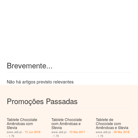
Brevemente...
Não há artigos previsto relevantes
Promoções Passadas
Tablete Chocolate
Tablete Chocolate
Tablete de
Amêndoas com
com Amêndoas e
Chocolate com
Stevia
Stevia
Amêndoas e Stevia
www.aldi.pt -
15 Jun 2016
www.aldi.pt -
10 Mai 2017
www.aldi.pt -
09 Mai 2018
- 1.79
- 1.79
- 1.79