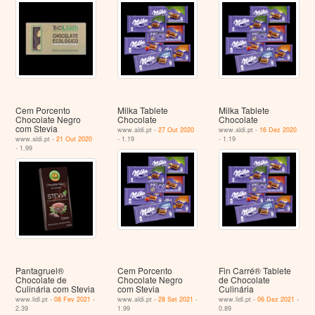
Cem Porcento
Milka Tablete
Milka Tablete
Chocolate Negro
Chocolate
Chocolate
com Stevia
www.aldi.pt -
27 Out 2020
www.aldi.pt -
16 Dez 2020
www.aldi.pt -
21 Out 2020
- 1.19
- 1.19
- 1.99
Pantagruel®
Cem Porcento
Fin Carré® Tablete
Chocolate de
Chocolate Negro
de Chocolate
Culinária com Stevia
com Stevia
Culinária
www.lidl.pt -
08 Fev 2021
-
www.aldi.pt -
28 Set 2021
-
www.lidl.pt -
06 Dez 2021
-
2.39
1.99
0.89