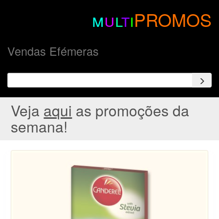
m
u
l
t
i
PROMOS
Vendas Efémeras
Veja
aqui
as promoções da
semana!