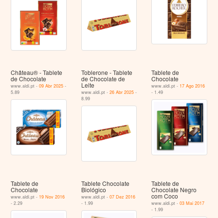
Château® - Tablete
Toblerone - Tablete
Tablete de
de Chocolate
de Chocolate de
Chocolate
Leite
www.aldi.pt -
09 Abr 2025
-
www.aldi.pt -
17 Ago 2016
5.89
www.aldi.pt -
26 Abr 2025
-
- 1.49
8.99
Tablete de
Tablete Chocolate
Tablete de
Chocolate
Biológico
Chocolate Negro
com Coco
www.aldi.pt -
19 Nov 2016
www.aldi.pt -
07 Dez 2016
- 2.29
- 1.99
www.aldi.pt -
03 Mai 2017
- 1.99