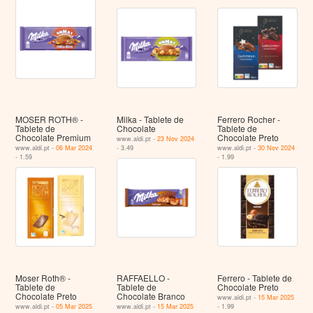
MOSER ROTH® -
Milka - Tablete de
Ferrero Rocher -
Tablete de
Chocolate
Tablete de
Chocolate Premium
Chocolate Preto
www.aldi.pt -
23 Nov 2024
www.aldi.pt -
06 Mar 2024
- 3.49
www.aldi.pt -
30 Nov 2024
- 1.59
- 1.99
Moser Roth® -
RAFFAELLO -
Ferrero - Tablete de
Tablete de
Tablete de
Chocolate Preto
Chocolate Preto
Chocolate Branco
www.aldi.pt -
15 Mar 2025
www.aldi.pt -
05 Mar 2025
www.aldi.pt -
15 Mar 2025
- 1.99