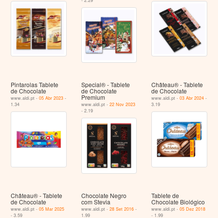
- 2.29
Pintarolas Tablete
Special® - Tablete
Château® - Tablete
de Chocolate
de Chocolate
de Chocolate
Premium
www.aldi.pt -
05 Abr 2023
-
www.aldi.pt -
03 Abr 2024
-
1.34
www.aldi.pt -
22 Nov 2023
3.19
- 2.19
Château® - Tablete
Chocolate Negro
Tablete de
de Chocolate
com Stevia
Chocolate Biológico
www.aldi.pt -
05 Mar 2025
www.aldi.pt -
28 Set 2016
-
www.aldi.pt -
05 Dez 2018
- 3.59
1.99
- 1.99