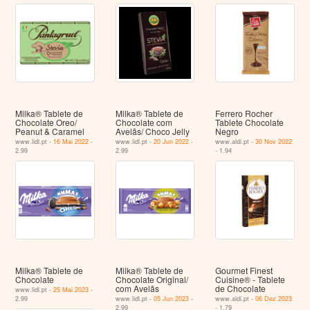
Milka® Tablete de
Milka® Tablete de
Ferrero Rocher
Chocolate Oreo/
Chocolate com
Tablete Chocolate
Peanut & Caramel
Avelãs/ Choco Jelly
Negro
www.lidl.pt -
16 Mai 2022
-
www.lidl.pt -
20 Jun 2022
-
www.aldi.pt -
30 Nov 2022
2.99
2.99
- 1.94
Milka® Tablete de
Milka® Tablete de
Gourmet Finest
Chocolate
Chocolate Original/
Cuisine® - Tablete
com Avelãs
de Chocolate
www.lidl.pt -
25 Mai 2023
-
2.99
www.lidl.pt -
05 Jun 2023
-
www.aldi.pt -
06 Dez 2023
2.99
- 1.79