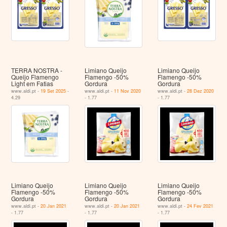
TERRA NOSTRA -
Limiano Queijo
Limiano Queijo
Queijo Flamengo
Flamengo -50%
Flamengo -50%
Light em Fatias
Gordura
Gordura
www.aldi.pt -
19 Set 2025
-
www.aldi.pt -
11 Nov 2020
www.aldi.pt -
28 Dez 2020
4.29
- 1.77
- 1.77
Limiano Queijo
Limiano Queijo
Limiano Queijo
Flamengo -50%
Flamengo -50%
Flamengo -50%
Gordura
Gordura
Gordura
www.aldi.pt -
20 Jan 2021
www.aldi.pt -
20 Jan 2021
www.aldi.pt -
24 Fev 2021
- 1.77
- 1.77
- 1.77