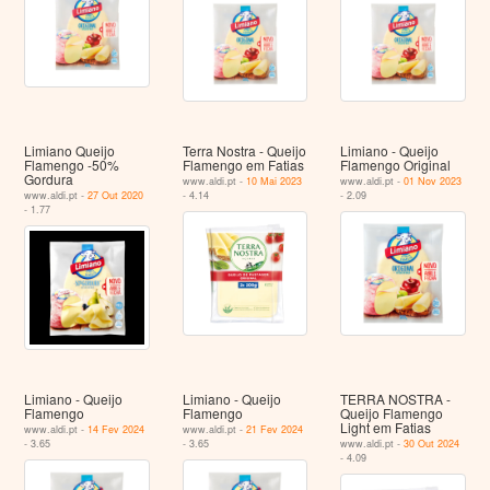
Limiano Queijo
Terra Nostra - Queijo
Limiano - Queijo
Flamengo -50%
Flamengo em Fatias
Flamengo Original
Gordura
www.aldi.pt -
10 Mai 2023
www.aldi.pt -
01 Nov 2023
www.aldi.pt -
27 Out 2020
- 4.14
- 2.09
- 1.77
Limiano - Queijo
Limiano - Queijo
TERRA NOSTRA -
Flamengo
Flamengo
Queijo Flamengo
Light em Fatias
www.aldi.pt -
14 Fev 2024
www.aldi.pt -
21 Fev 2024
- 3.65
- 3.65
www.aldi.pt -
30 Out 2024
- 4.09