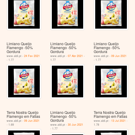
Limiano Queijo
Limiano Queijo
Limiano Queijo
Flamengo -50%
Flamengo -50%
Flamengo -50%
Gordura
Gordura
Gordura
www.aldi.pt -
24 Fev 2021
www.aldi.pt -
07 Abr 2021
-
www.aldi.pt -
09 Jun 2021
- 1.77
1.77
- 1.77
Terra Nostra Queijo
Limiano Queijo
Terra Nostra Queijo
Flamengo em Fatias
Flamengo -50%
Flamengo em Fatias
Gordura
www.aldi.pt -
09 Jun 2021
www.aldi.pt -
13 Jul 2021
-
- 1.69
www.aldi.pt -
30 Jun 2021
1.78
- 1.77