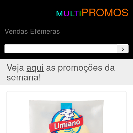
m
u
l
t
i
PROMOS
Vendas Efémeras
Veja
aqui
as promoções da
semana!