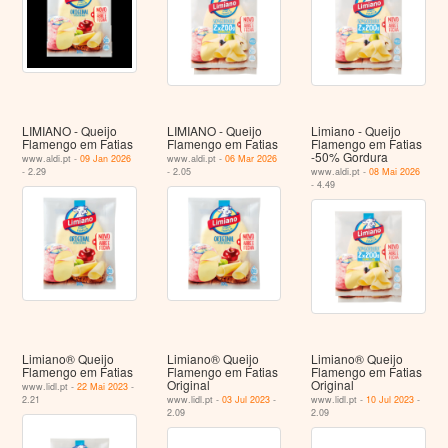
LIMIANO - Queijo
LIMIANO - Queijo
Limiano - Queijo
Flamengo em Fatias
Flamengo em Fatias
Flamengo em Fatias
-50% Gordura
www.aldi.pt -
09 Jan 2026
www.aldi.pt -
06 Mar 2026
- 2.29
- 2.05
www.aldi.pt -
08 Mai 2026
- 4.49
Limiano® Queijo
Limiano® Queijo
Limiano® Queijo
Flamengo em Fatias
Flamengo em Fatias
Flamengo em Fatias
Original
Original
www.lidl.pt -
22 Mai 2023
-
2.21
www.lidl.pt -
03 Jul 2023
-
www.lidl.pt -
10 Jul 2023
-
2.09
2.09