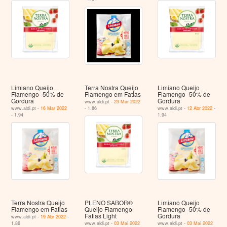
Limiano Queijo
Terra Nostra Queijo
Limiano Queijo
Flamengo -50% de
Flamengo em Fatias
Flamengo -50% de
Gordura
Gordura
www.aldi.pt -
23 Mar 2022
www.aldi.pt -
16 Mar 2022
- 1.86
www.aldi.pt -
12 Abr 2022
-
- 1.94
1.94
Terra Nostra Queijo
PLENO SABOR®
Limiano Queijo
Flamengo em Fatias
Queijo Flamengo
Flamengo -50% de
Fatias Light
Gordura
www.aldi.pt -
19 Abr 2022
-
1.86
www.aldi.pt -
03 Mai 2022
www.aldi.pt -
03 Mai 2022