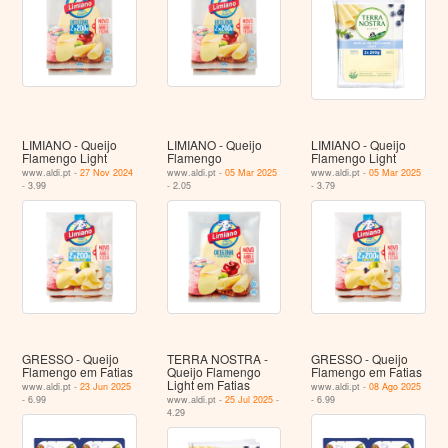
LIMIANO - Queijo
LIMIANO - Queijo
LIMIANO - Queijo
Flamengo Light
Flamengo
Flamengo Light
www.aldi.pt -
27 Nov 2024
www.aldi.pt -
05 Mar 2025
www.aldi.pt -
05 Mar 2025
- 3.99
- 2.05
- 3.79
GRESSO - Queijo
TERRA NOSTRA -
GRESSO - Queijo
Flamengo em Fatias
Queijo Flamengo
Flamengo em Fatias
Light em Fatias
www.aldi.pt -
23 Jun 2025
www.aldi.pt -
08 Ago 2025
- 6.99
www.aldi.pt -
25 Jul 2025
-
- 6.99
4.29