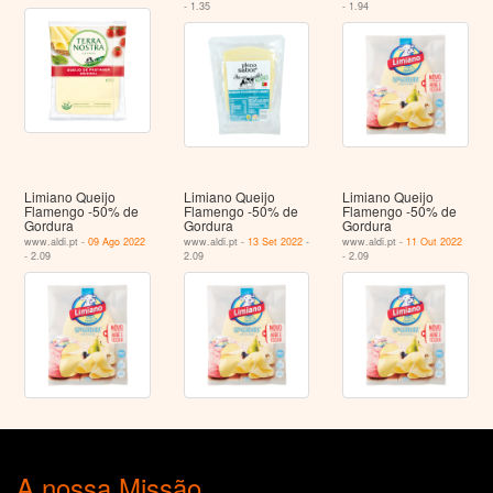
- 1.35
- 1.94
Limiano Queijo
Limiano Queijo
Limiano Queijo
Flamengo -50% de
Flamengo -50% de
Flamengo -50% de
Gordura
Gordura
Gordura
www.aldi.pt -
09 Ago 2022
www.aldi.pt -
13 Set 2022
-
www.aldi.pt -
11 Out 2022
- 2.09
2.09
- 2.09
A nossa Missão