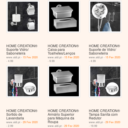
HOME CREATION®
HOME CREATION®
HOME CREATION®
Suporte Vidro/
Caixa para
Suporte de Vidro/
Saboneteira
Toalhetes/Lenços
Saboneteira
www.aldi.pt -
15 Fev 2020
www.aldi.pt -
15 Fev 2020
www.aldi.pt -
15 Fev 2020
- 4.99
- 9.99
- 4.99
HOME CREATION®
HOME CREATION®
HOME CREATION®
Sortido de
Armário Superior
Tampa Sanita com
Lavandaria
para Máquina da
Redutor
Roupa
www.aldi.pt -
29 Fev 2020
www.aldi.pt -
29 Fev 2020
- 2.99
www.aldi.pt -
29 Fev 2020
- 19.99