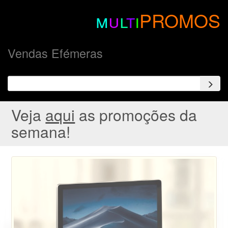
m
u
l
t
i
PROMOS
Vendas Efémeras
Veja
aqui
as promoções da
semana!