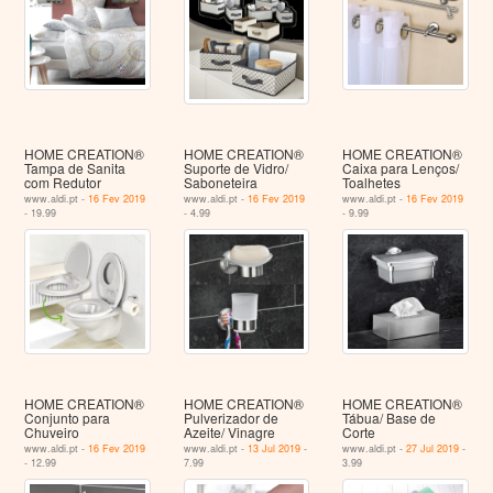
HOME CREATION®
HOME CREATION®
HOME CREATION®
Tampa de Sanita
Suporte de Vidro/
Caixa para Lenços/
com Redutor
Saboneteira
Toalhetes
www.aldi.pt -
16 Fev 2019
www.aldi.pt -
16 Fev 2019
www.aldi.pt -
16 Fev 2019
- 19.99
- 4.99
- 9.99
HOME CREATION®
HOME CREATION®
HOME CREATION®
Conjunto para
Pulverizador de
Tábua/ Base de
Chuveiro
Azeite/ Vinagre
Corte
www.aldi.pt -
16 Fev 2019
www.aldi.pt -
13 Jul 2019
-
www.aldi.pt -
27 Jul 2019
-
- 12.99
7.99
3.99