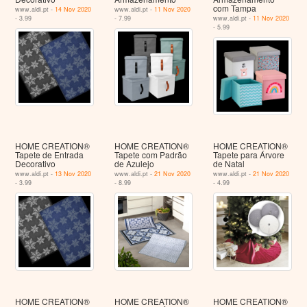
com Tampa
www.aldi.pt -
14 Nov 2020
www.aldi.pt -
11 Nov 2020
- 3.99
- 7.99
www.aldi.pt -
11 Nov 2020
- 5.99
HOME CREATION®
HOME CREATION®
HOME CREATION®
Tapete de Entrada
Tapete com Padrão
Tapete para Árvore
Decorativo
de Azulejo
de Natal
www.aldi.pt -
13 Nov 2020
www.aldi.pt -
21 Nov 2020
www.aldi.pt -
21 Nov 2020
- 3.99
- 8.99
- 4.99
HOME CREATION®
HOME CREATION®
HOME CREATION®