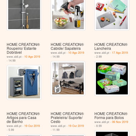
HOME CREATION®
HOME CREATION®
HOME CREATION®
Roupeiro/ Estante
Cabide/ Sapateira
Lancheira
Dobrável
www.aldi.pt -
10 Ago 2019
www.aldi.pt -
17 Ago 2019
www.aldi.pt -
10 Ago 2019
- 14.99
- 2.99
- 14.99
HOME CREATION®
HOME CREATION®
HOME CREATION®
Artigos para Casa
Prateleira/ Suporte/
Forma para Bolos
de Banho
Cesto
www.aldi.pt -
06 Nov 2019
www.aldi.pt -
19 Out 2019
www.aldi.pt -
19 Out 2019
- 8.99
- 5.99
- 11.99