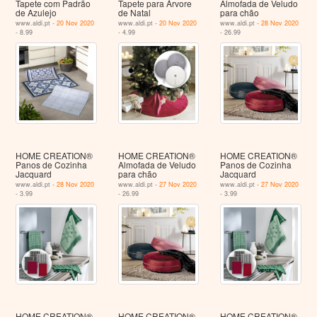
Tapete com Padrão
Tapete para Árvore
Almofada de Veludo
de Azulejo
de Natal
para chão
www.aldi.pt -
20 Nov 2020
www.aldi.pt -
20 Nov 2020
www.aldi.pt -
28 Nov 2020
- 8.99
- 4.99
- 26.99
HOME CREATION®
HOME CREATION®
HOME CREATION®
Panos de Cozinha
Almofada de Veludo
Panos de Cozinha
Jacquard
para chão
Jacquard
www.aldi.pt -
28 Nov 2020
www.aldi.pt -
27 Nov 2020
www.aldi.pt -
27 Nov 2020
- 3.99
- 26.99
- 3.99
HOME CREATION®
HOME CREATION®
HOME CREATION®