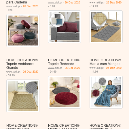
para Cadeira
www.aldi.pt -
26 Dez 2020
www.aldi.pt -
26 Dez 2020
www.aldi.pt -
26 Dez 2020
- 8.99
- 14.99
- 9.99
HOME CREATION®
HOME CREATION®
HOME CREATION®
Tapete Ambiance
Tapete Redondo
Manta com Mangas
Grande
www.aldi.pt -
26 Dez 2020
www.aldi.pt -
26 Dez 2020
www.aldi.pt -
26 Dez 2020
- 24.99
- 14.99
- 39.99
HOME CREATION®
HOME CREATION®
HOME CREATION®
Manta de Luxo
Manta Fleece para
Conjunto de 2