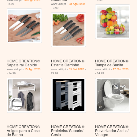
- 5.99
www.aldi.pt -
08 Ago 2020
- 3.99
HOME CREATION®
HOME CREATION®
HOME CREATION®
Sapateira/ Cabide
Estante Carrinho
Tampa de Sanita
www.aldi.pt -
15 Ago 2020
www.aldi.pt -
05 Set 2020
-
www.aldi.pt -
17 Out 2020
- 14.99
29.99
- 14.99
HOME CREATION®
HOME CREATION®
HOME CREATION®
Artigos para a Casa
Prateleira/ Suporte/
Pulverizador Azeite/
de Banho
Cesto
Vinagre