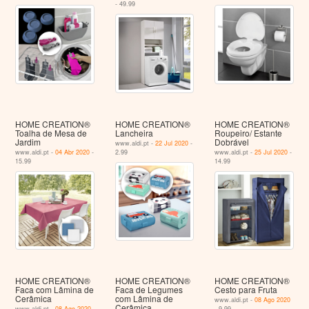
- 49.99
HOME CREATION®
HOME CREATION®
HOME CREATION®
Toalha de Mesa de
Lancheira
Roupeiro/ Estante
Jardim
Dobrável
www.aldi.pt -
22 Jul 2020
-
www.aldi.pt -
04 Abr 2020
-
2.99
www.aldi.pt -
25 Jul 2020
-
15.99
14.99
HOME CREATION®
HOME CREATION®
HOME CREATION®
Faca com Lâmina de
Faca de Legumes
Cesto para Fruta
Cerâmica
com Lâmina de
www.aldi.pt -
08 Ago 2020
Cerâmica
www.aldi.pt -
08 Ago 2020
- 9.99