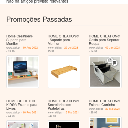
Não há artigos previsto relevantes
Promoções Passadas
Home Creation®
HOME CREATION®
HOME CREATION®
Suporte para
- Suporte para
Cesto para Separar
Monitor
Monitor
Roupa
www.aldi.pt -
19 Ago 2022
www.aldi.pt -
29 Jul 2023
-
www.aldi.pt -
09 Jan 2021
- 19.99
15.99
- 14.99
HOME CREATION
HOME CREATION®
HOME CREATION®
KIDS® Estante para
Secretária com
Estante Carrinho
Livros
Prateleiras
www.aldi.pt -
29 Mai 2021
www.aldi.pt -
10 Fev 2021
www.aldi.pt -
15 Mai 2021
- 29.99
- 44.99
- 49.99