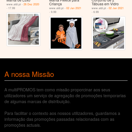
Criança
Tábuas em Vidro
www.aldi.pt -
26 Dez 2020
- 17.99
www.aldi.pt -
02 Jan 2021
www.aldi.pt -
02 Jan 2021
- 9.99
- 6.99
A nossa Missão
A multiPROMOS tem como missão proporcinar aos seus
utilizadores um serviço de agregação de promoções temporarias
de algumas marcas de distribuição.
Para facilitar o contexto aos nossos utilizadores, guardamos a
informação das promoções passadas relacionadas com as
promoções actuais.