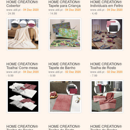
HOME CREATION®
HOME CREATION®
HOME CREATION®
Cobertor
Tapete para Criança
Individuais em Feltro
www.aldi.pt -
04 Dez 2020
www.aldi.pt -
04 Dez 2020
www.aldi.pt -
04 Dez 2020
- 24.99
- 14.99
- 4.49
HOME CREATION®
HOME CREATION®
HOME CREATION®
Toalha/ Corre-mesa
Tapete de Banho
Toalha de Rosto
www.aldi.pt -
04 Dez 2020
www.aldi.pt -
02 Dez 2020
www.aldi.pt -
02 Dez 2020
- 9.99
- 9.99
- 7.99
HOME CREATION®
HOME CREATION®
HOME CREATION®
Toalha de Banho
Toalha de Rosto
Toalha de Banho