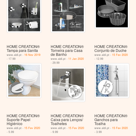
HOME CREATION®
HOME CREATION®
HOME CREATION®
Tampa para Sanita
Torneira para Casa
Conjunto de Duche
de Banho
www.aldi.pt -
16 Nov 2019
www.aldi.pt -
15 Fev 2020
- 17.99
www.aldi.pt -
11 Jan 2020
- 12.99
- 29.99
HOME CREATION®
HOME CREATION®
HOME CREATION®
Suporte Papel
Caixa para Lenços/
Ganchos para
Higiénico
Toalhetes
Toalha
www.aldi.pt -
15 Fev 2020
www.aldi.pt -
15 Fev 2020
www.aldi.pt -
15 Fev 2020
- 5.99
- 9.99
- 3.99