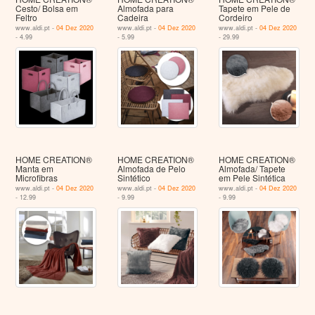
Cesto/ Bolsa em
Almofada para
Tapete em Pele de
Feltro
Cadeira
Cordeiro
www.aldi.pt -
04 Dez 2020
www.aldi.pt -
04 Dez 2020
www.aldi.pt -
04 Dez 2020
- 4.99
- 5.99
- 29.99
HOME CREATION®
HOME CREATION®
HOME CREATION®
Manta em
Almofada de Pelo
Almofada/ Tapete
Microfibras
Sintético
em Pele Sintética
www.aldi.pt -
04 Dez 2020
www.aldi.pt -
04 Dez 2020
www.aldi.pt -
04 Dez 2020
- 12.99
- 9.99
- 9.99