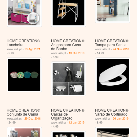
HOME CREATION®
HOME CREATION®
HOME CREATION®
Lancheira
Artigos para Casa
Tampa para Sanita
de Banho
www.aldi.pt -
13 Ago 2021
www.aldi.pt -
24 Nov 2018
- 5.99
www.aldi.pt -
13 Out 2018
- 14.99
- 5.99
HOME CREATION®
HOME CREATION®
HOME CREATION®
Conjunto de Cama
Caixas de
Varão de Cortinado
Organização
www.aldi.pt -
29 Dez 2018
www.aldi.pt -
26 Jan 2019
- 24.99
www.aldi.pt -
12 Jan 2019
- 8.99
- 4.99