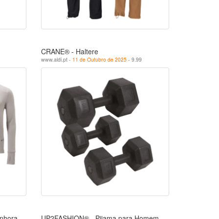
CRANE® - Haltere
www.aldi.pt -
11 de Outubro de 2025
- 9.99
nhora
UP2FASHION® - Pijama para Homem