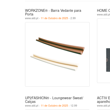
WORKZONE® - Barra Vedante para
HOME CR
Porta
www.aldi.p
www.aldi.pt -
11 de Outubro de 2025
- 2.99
UP2FASHION® - Loungewear Sweat/
ACTIV E
Calças
aparelho
www.aldi.pt -
11 de Outubro de 2025
- 12.99
www.aldi.p