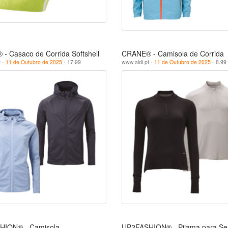
- Casaco de Corrida Softshell
CRANE® - Camisola de Corrida
t -
11 de Outubro de 2025
- 17.99
www.aldi.pt -
11 de Outubro de 2025
- 8.99
HION® - Camisola
UP2FASHION® - Pijama para Se