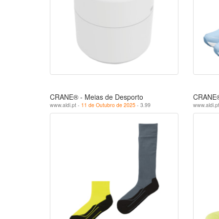
CRANE® - Meias de Desporto
CRANE® 
www.aldi.pt -
11 de Outubro de 2025
- 3.99
www.aldi.p