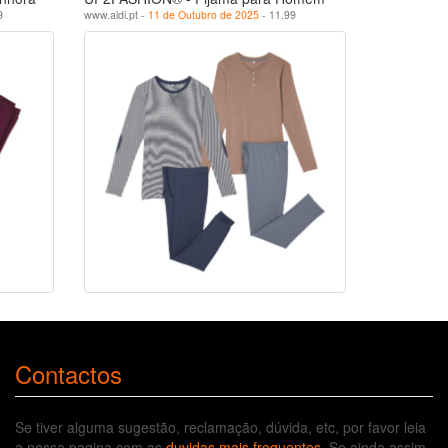
9
www.aldi.pt -
11 de Outubro de 2025
- 11.99
Contactos
Se tiver alguma sugestão, reclamação, dúvida, etc, por favor leia
a nossa pagina com as
duvidas mais frequentes
. Se ainda assim