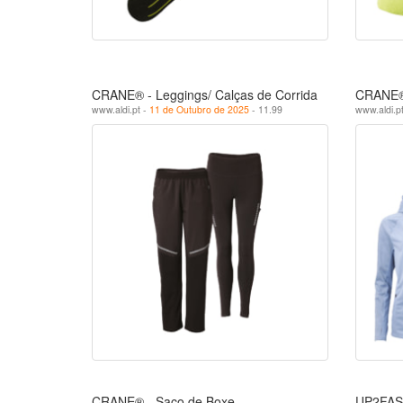
CRANE® - Leggings/ Calças de Corrida
CRANE® 
www.aldi.pt -
11 de Outubro de 2025
- 11.99
www.aldi.p
CRANE® - Saco de Boxe
UP2FAS