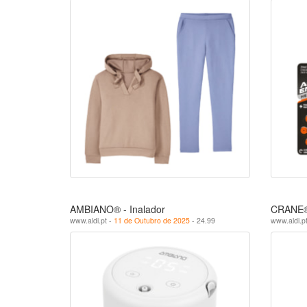
AMBIANO® - Inalador
CRANE® 
www.aldi.pt -
11 de Outubro de 2025
- 24.99
www.aldi.p