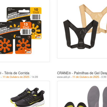
- Ténis de Corrida
CRANE® - Palmilhas de Gel Desp
t -
11 de Outubro de 2025
- 14.99
www.aldi.pt -
11 de Outubro de 2025
- 3.99