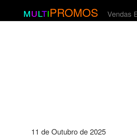
m
u
l
t
i
PROMOS
Vendas 
11 de Outubro de 2025