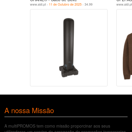
www.aldi.pt -
11 de Outubro de 2025
- 34.99
www.aldi.p
A nossa Missão
A multiPROMOS tem como missão proporcinar aos seus
utilizadores um serviço de agregação de promoções temporarias