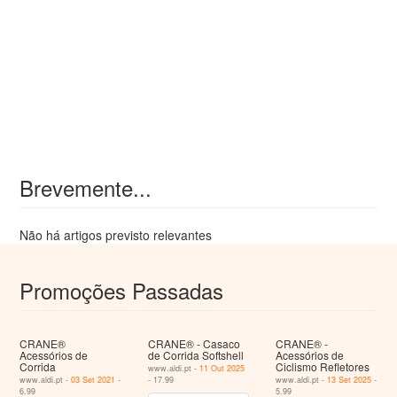
Brevemente...
Não há artigos previsto relevantes
Promoções Passadas
CRANE®
CRANE® - Casaco
CRANE® -
Acessórios de
de Corrida Softshell
Acessórios de
Corrida
Ciclismo Refletores
www.aldi.pt -
11 Out 2025
www.aldi.pt -
03 Set 2021
-
- 17.99
www.aldi.pt -
13 Set 2025
-
6.99
5.99