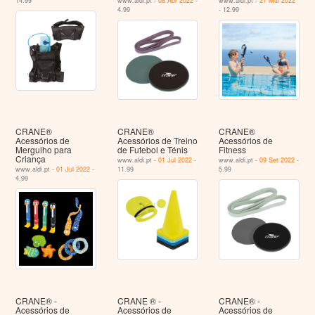
14.99
www.aldi.pt -
08 Abr 2022
-
www.aldi.pt -
27 Mai 2022
4.99
- 12.99
CRANE®
CRANE®
CRANE®
Acessórios de
Acessórios de Treino
Acessórios de
Mergulho para
de Futebol e Ténis
Fitness
Criança
www.aldi.pt -
01 Jul 2022
-
www.aldi.pt -
09 Set 2022
-
www.aldi.pt -
01 Jul 2022
-
11.99
5.99
4.99
CRANE® -
CRANE ® -
CRANE® -
Acessórios de
Acessórios de
Acessórios de