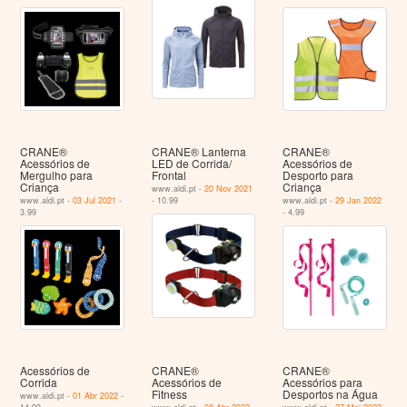
CRANE®
CRANE® Lanterna
CRANE®
Acessórios de
LED de Corrida/
Acessórios de
Mergulho para
Frontal
Desporto para
Criança
Criança
www.aldi.pt -
20 Nov 2021
www.aldi.pt -
03 Jul 2021
-
- 10.99
www.aldi.pt -
29 Jan 2022
3.99
- 4.99
Acessórios de
CRANE®
CRANE®
Corrida
Acessórios de
Acessórios para
Fitness
Desportos na Água
www.aldi.pt -
01 Abr 2022
-