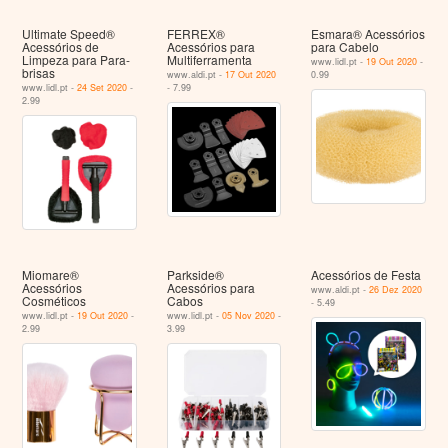
Ultimate Speed®
FERREX®
Esmara® Acessórios
Acessórios de
Acessórios para
para Cabelo
Limpeza para Para-
Multiferramenta
www.lidl.pt -
19 Out 2020
-
brisas
www.aldi.pt -
17 Out 2020
0.99
www.lidl.pt -
24 Set 2020
-
- 7.99
2.99
Miomare®
Parkside®
Acessórios de Festa
Acessórios
Acessórios para
www.aldi.pt -
26 Dez 2020
Cosméticos
Cabos
- 5.49
www.lidl.pt -
19 Out 2020
-
www.lidl.pt -
05 Nov 2020
-
2.99
3.99