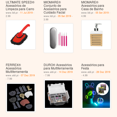
ULTIMATE SPEED®
MIOMARE®
MIOMARE®
Acessórios de
Conjunto de
Acessórios para
Limpeza para Carro
Acessórios para
Casa de Banho
Cuidado Facial
www.lidl.pt -
11 Jul 2019
-
www.lidl.pt -
05 Set 2019
-
2.99
www.lidl.pt -
05 Set 2019
-
4.99
3.99
FERREX®
DURO® Acessórios
Acessórios para
Acessórios
para Multiferramenta
Festa
Multiferramenta
www.aldi.pt -
14 Dez 2019
www.aldi.pt -
28 Dez 2019
www.aldi.pt -
07 Dez 2019
- 7.99
- 4.99
- 7.99