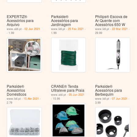
EXPERTIZ®
Parkside®
Philips® Escova de
Acessórios para
Acessórios para
Ar Quente com
Arquivo
Jardinagem
Acessórios 650 W
www.aldi.pt -
02 Jan 2021
www.lidl.pt -
25 Fev 2021
-
www.lidl.pt -
22 Mar 2021
-
- 1.99
1.99
29.99
Parkside®
CRANE® Tenda
Parkside®
Acessórios
Ultraleve para Praia
Acessórios para
Domésticos
Berbequim
www.aldi.pt -
05 Jun 2021
www.lidl.pt -
15 Abr 2021
-
- 15.99
www.lidl.pt -
07 Jun 2021
-
2.79
3.99