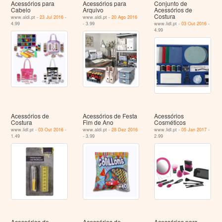
Acessórios para
Acessórios para
Conjunto de
Cabelo
Arquivo
Acessórios de
Costura
www.aldi.pt -
23 Jul 2016
-
www.aldi.pt -
20 Ago 2016
4.99
- 3.99
www.lidl.pt -
03 Out 2016
-
4.99
Acessórios de
Acessórios de Festa
Acessórios
Costura
Fim de Ano
Cosméticos
www.lidl.pt -
03 Out 2016
-
www.aldi.pt -
28 Dez 2016
www.lidl.pt -
05 Jan 2017
-
1.49
- 3.99
2.99
Acessórios de
Acessórios de
Acessórios para