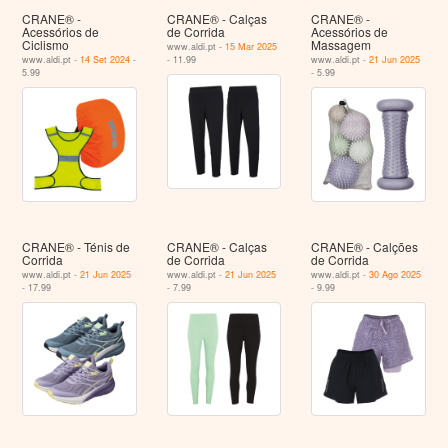
CRANE® -
CRANE® - Calças
CRANE® -
Acessórios de
de Corrida
Acessórios de
Ciclismo
Massagem
www.aldi.pt -
15 Mar 2025
www.aldi.pt -
14 Set 2024
-
- 11.99
www.aldi.pt -
21 Jun 2025
5.99
- 5.99
CRANE® - Ténis de
CRANE® - Calças
CRANE® - Calções
Corrida
de Corrida
de Corrida
www.aldi.pt -
21 Jun 2025
www.aldi.pt -
21 Jun 2025
www.aldi.pt -
30 Ago 2025
- 17.99
- 7.99
- 9.99