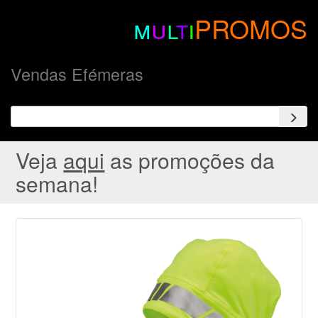
m
u
l
t
i
PROMOS
Vendas Efémeras
Veja
aqui
as promoções da
semana!