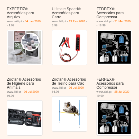
EXPERTIZ®
Ultimate Speed®
FERREX®
Acessórios para
Acessórios para
Acessórios para
Arquivo
Carro
Compressor
www.aldi.pt -
04 Jan 2020
www.lidl.pt -
13 Fev 2020
-
www.aldi.pt -
21 Mar 2020
- 1.99
3.99
- 18.99
Zoofari® Acessórios
Zoofari® Acessórios
FERREX®
de Higiene para
de Treino para Cão
Acessórios para
Animais
Compressor
www.lidl.pt -
06 Jul 2020
-
www.lidl.pt -
06 Jul 2020
-
14.99
www.aldi.pt -
25 Jul 2020
-
19.99
19.99