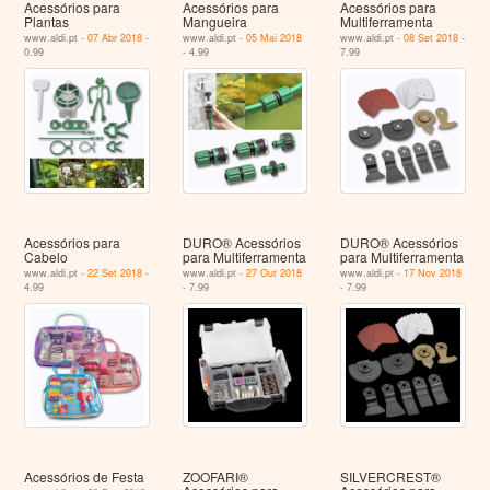
Acessórios para
Acessórios para
Acessórios para
Plantas
Mangueira
Multiferramenta
www.aldi.pt -
07 Abr 2018
-
www.aldi.pt -
05 Mai 2018
www.aldi.pt -
08 Set 2018
-
0.99
- 4.99
7.99
Acessórios para
DURO® Acessórios
DURO® Acessórios
Cabelo
para Multiferramenta
para Multiferramenta
www.aldi.pt -
22 Set 2018
-
www.aldi.pt -
27 Out 2018
www.aldi.pt -
17 Nov 2018
4.99
- 7.99
- 7.99
Acessórios de Festa
ZOOFARI®
SILVERCREST®