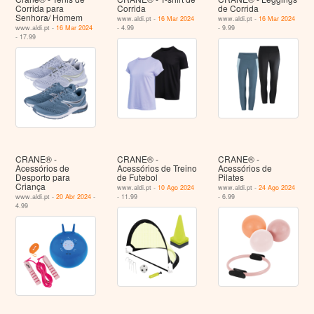
Corrida para
Corrida
de Corrida
Senhora/ Homem
www.aldi.pt -
16 Mar 2024
www.aldi.pt -
16 Mar 2024
www.aldi.pt -
16 Mar 2024
- 4.99
- 9.99
- 17.99
CRANE® -
CRANE® -
CRANE® -
Acessórios de
Acessórios de Treino
Acessórios de
Desporto para
de Futebol
Pilates
Criança
www.aldi.pt -
10 Ago 2024
www.aldi.pt -
24 Ago 2024
www.aldi.pt -
20 Abr 2024
-
- 11.99
- 6.99
4.99