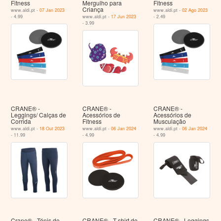
Fitness
Mergulho para
Fitness
Criança
www.aldi.pt -
07 Jan 2023
www.aldi.pt -
02 Ago 2023
- 4.99
www.aldi.pt -
17 Jun 2023
- 2.49
- 3.99
CRANE® -
CRANE® -
CRANE® -
Leggings/ Calças de
Acessórios de
Acessórios de
Corrida
Fitness
Musculação
www.aldi.pt -
18 Out 2023
www.aldi.pt -
06 Jan 2024
www.aldi.pt -
06 Jan 2024
- 11.99
- 4.99
- 4.99
Crane® - Ténis de
CRANE® - T-shirt de
CRANE® - Leggings