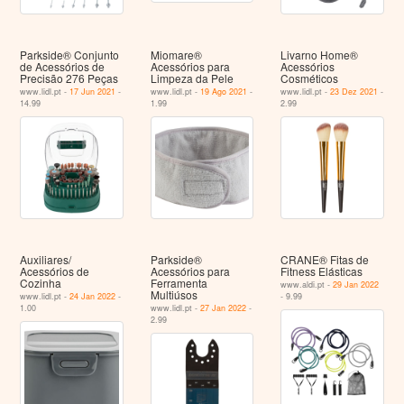
Parkside® Conjunto
Miomare®
Livarno Home®
de Acessórios de
Acessórios para
Acessórios
Precisão 276 Peças
Limpeza da Pele
Cosméticos
www.lidl.pt -
17 Jun 2021
-
www.lidl.pt -
19 Ago 2021
-
www.lidl.pt -
23 Dez 2021
-
14.99
1.99
2.99
Auxiliares/
Parkside®
CRANE® Fitas de
Acessórios de
Acessórios para
Fitness Elásticas
Cozinha
Ferramenta
www.aldi.pt -
29 Jan 2022
Multiúsos
www.lidl.pt -
24 Jan 2022
-
- 9.99
1.00
www.lidl.pt -
27 Jan 2022
-
2.99