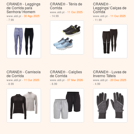
CRANE® - Leggings
CRANE® - Ténis de
CRANE® -
de Corrida para
Corrida
Leggings/ Calças de
Senhora/ Homem
Corrida
www.aldi.pt -
11 Out 2025
www.aldi.pt -
30 Ago 2025
- 14.99
www.aldi.pt -
11 Out 2025
- 7.99
- 11.99
CRANE® - Camisola
CRANE® - Calções
CRANE® - Luvas de
de Corrida
de Corrida
Inverno Táteis
www.aldi.pt -
11 Out 2025
www.aldi.pt -
07 Mar 2026
www.aldi.pt -
20 Dez 2025
- 8.99
- 8.99
- 4.99