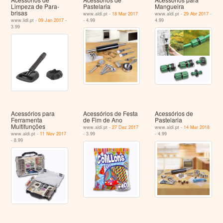
Limpeza de Para-
Pastelaria
Mangueira
brisas
www.aldi.pt -
18 Mar 2017
www.aldi.pt -
29 Abr 2017
-
www.lidl.pt -
09 Jan 2017
-
- 4.99
4.99
3.99
Acessórios para
Acessórios de Festa
Acessórios de
Ferramenta
de Fim de Ano
Pastelaria
Multifunções
www.aldi.pt -
27 Dez 2017
www.aldi.pt -
14 Mar 2018
www.aldi.pt -
11 Nov 2017
- 3.99
- 4.99
- 8.99