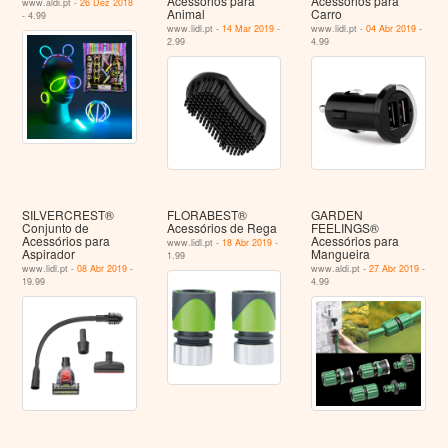
Acessórios para
Acessórios para
www.aldi.pt -
26 Dez 2018
Animal
Carro
- 4.99
www.lidl.pt -
14 Mar 2019
-
www.lidl.pt -
04 Abr 2019
-
2.99
4.99
SILVERCREST®
FLORABEST®
GARDEN
Conjunto de
Acessórios de Rega
FEELINGS®
Acessórios para
Acessórios para
www.lidl.pt -
18 Abr 2019
-
Aspirador
Mangueira
1.99
www.lidl.pt -
08 Abr 2019
-
www.aldi.pt -
27 Abr 2019
-
19.99
4.99