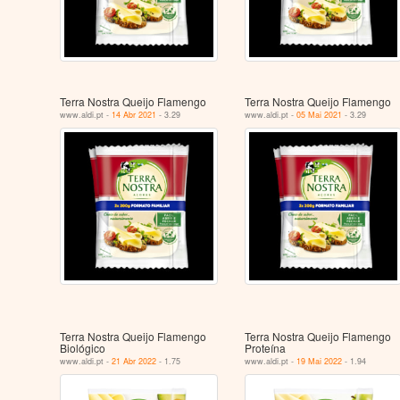
Terra Nostra Queijo Flamengo
Terra Nostra Queijo Flamengo
www.aldi.pt -
14 Abr 2021
- 3.29
www.aldi.pt -
05 Mai 2021
- 3.29
Terra Nostra Queijo Flamengo
Terra Nostra Queijo Flamengo
Biológico
Proteína
www.aldi.pt -
21 Abr 2022
- 1.75
www.aldi.pt -
19 Mai 2022
- 1.94