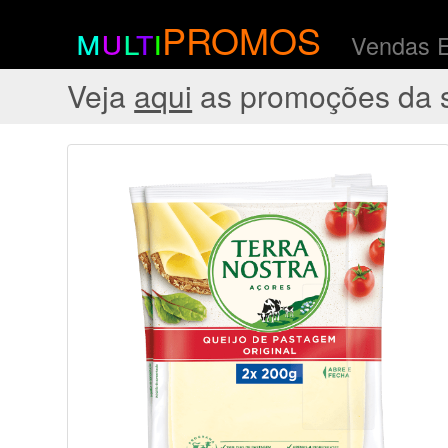
m
u
l
t
i
PROMOS
Vendas 
Veja
aqui
as promoções da 