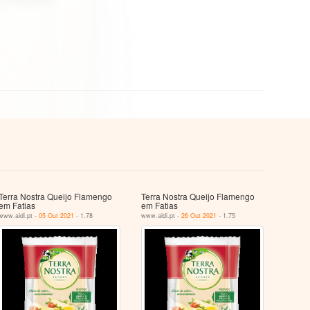
Terra Nostra Queijo Flamengo
Terra Nostra Queijo Flamengo
em Fatias
em Fatias
www.aldi.pt -
05 Out 2021
- 1.78
www.aldi.pt -
26 Out 2021
- 1.75