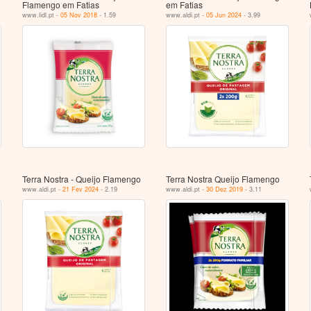
Flamengo em Fatias
em Fatias
www.lidl.pt -
05 Nov 2018
- 1.59
www.aldi.pt -
05 Jun 2024
- 3.99
Terra Nostra - Queijo Flamengo
Terra Nostra Queijo Flamengo
www.aldi.pt -
21 Fev 2024
- 2.19
www.aldi.pt -
30 Dez 2019
- 3.11