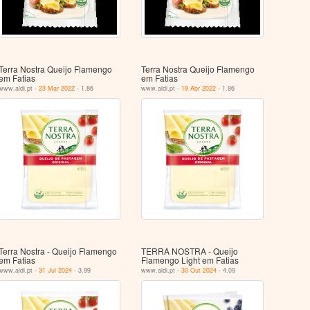
Terra Nostra Queijo Flamengo
Terra Nostra Queijo Flamengo
em Fatias
em Fatias
www.aldi.pt -
23 Mar 2022
- 1.86
www.aldi.pt -
19 Abr 2022
- 1.86
Terra Nostra - Queijo Flamengo
TERRA NOSTRA - Queijo
em Fatias
Flamengo Light em Fatias
www.aldi.pt -
31 Jul 2024
- 3.99
www.aldi.pt -
30 Out 2024
- 4.09