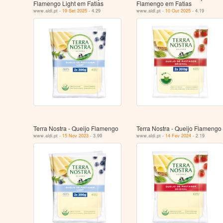
Flamengo Light em Fatias
Flamengo em Fatias
www.aldi.pt -
19 Set 2025
- 4.29
www.aldi.pt -
10 Out 2025
- 4.19
Terra Nostra - Queijo Flamengo
Terra Nostra - Queijo Flamengo
www.aldi.pt -
15 Nov 2023
- 3.99
www.aldi.pt -
14 Fev 2024
- 2.19