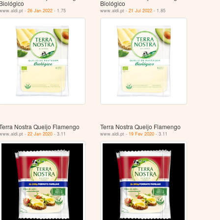
Biológico
Biológico
www.aldi.pt -
26 Jan 2022
- 1.75
www.aldi.pt -
21 Jul 2022
- 1.85
Terra Nostra Queijo Flamengo
Terra Nostra Queijo Flamengo
www.aldi.pt -
22 Jan 2020
- 3.11
www.aldi.pt -
19 Fev 2020
- 3.11