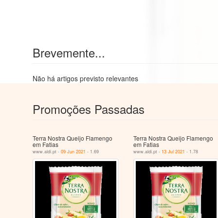
Brevemente...
Não há artigos previsto relevantes
Promoções Passadas
Terra Nostra Queijo Flamengo
Terra Nostra Queijo Flamengo
em Fatias
em Fatias
www.aldi.pt -
09 Jun 2021
- 1.69
www.aldi.pt -
13 Jul 2021
- 1.78