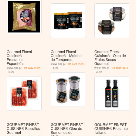
Gourmet Finest
Gourmet Finest
Gourmet Finest
Cuisine® -
Cuisine® - Moinho
Cuisine® - Óleo de
Presuntos
de Temperos
Frutos Secos
Espanhóis
Gourmet
www.aldi.pt -
06 Dez 2023
www.aldi.pt -
06 Nov 2024
- 4.99
www.aldi.pt -
13 Mar 2024
- 2.99
- 3.49
GOURMET FINEST
GOURMET FINEST
GOURMET FINEST
CUISINE® Biscoitos
CUISINE® Óleo de
CUISINE® Presunto
Gourmet
Sementes de
Italiano