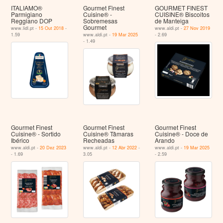
ITALIAMO®
Gourmet Finest
GOURMET FINEST
Parmigiano
Cuisine® -
CUISINE® Biscoitos
Reggiano DOP
Sobremesas
de Manteiga
Gourmet
www.lidl.pt -
15 Out 2018
-
www.aldi.pt -
27 Nov 2019
1.59
www.aldi.pt -
19 Mar 2025
- 2.69
- 1.49
Gourmet Finest
Gourmet Finest
Gourmet Finest
Cuisine® - Sortido
Cuisine® Tâmaras
Cuisine® - Doce de
Ibérico
Recheadas
Arando
www.aldi.pt -
20 Dez 2023
www.aldi.pt -
12 Abr 2022
-
www.aldi.pt -
19 Mar 2025
- 1.69
3.05
- 2.59