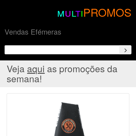
m
u
l
t
i
PROMOS
Vendas Efémeras
Veja
aqui
as promoções da
semana!