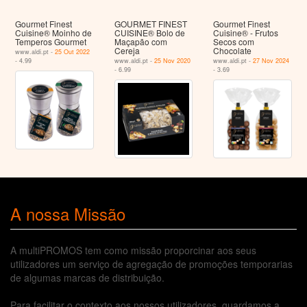
Gourmet Finest
GOURMET FINEST
Gourmet Finest
Cuisine® Moinho de
CUISINE® Bolo de
Cuisine® - Frutos
Temperos Gourmet
Maçapão com
Secos com
Cereja
Chocolate
www.aldi.pt -
25 Out 2022
- 4.99
www.aldi.pt -
25 Nov 2020
www.aldi.pt -
27 Nov 2024
- 6.99
- 3.69
A nossa Missão
A multiPROMOS tem como missão proporcinar aos seus
utilizadores um serviço de agregação de promoções temporarias
de algumas marcas de distribuição.
Para facilitar o contexto aos nossos utilizadores, guardamos a