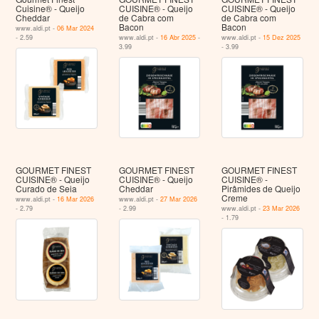
Cuisine® - Queijo
CUISINE® - Queijo
CUISINE® - Queijo
Cheddar
de Cabra com
de Cabra com
Bacon
Bacon
www.aldi.pt -
06 Mar 2024
- 2.59
www.aldi.pt -
16 Abr 2025
-
www.aldi.pt -
15 Dez 2025
3.99
- 3.99
GOURMET FINEST
GOURMET FINEST
GOURMET FINEST
CUISINE® - Queijo
CUISINE® - Queijo
CUISINE® -
Curado de Seia
Cheddar
Pirâmides de Queijo
Creme
www.aldi.pt -
16 Mar 2026
www.aldi.pt -
27 Mar 2026
- 2.79
- 2.99
www.aldi.pt -
23 Mar 2026
- 1.79