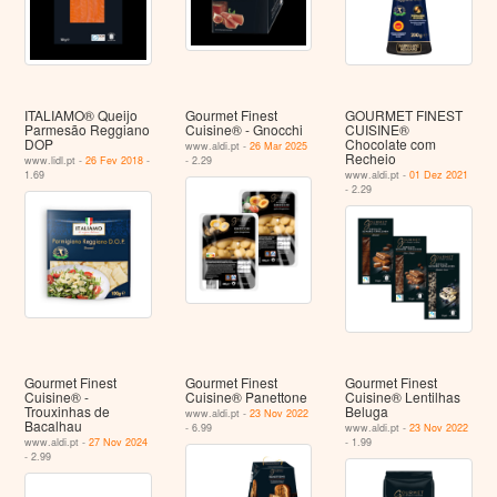
ITALIAMO® Queijo
Gourmet Finest
GOURMET FINEST
Parmesão Reggiano
Cuisine® - Gnocchi
CUISINE®
DOP
Chocolate com
www.aldi.pt -
26 Mar 2025
Recheio
www.lidl.pt -
26 Fev 2018
-
- 2.29
1.69
www.aldi.pt -
01 Dez 2021
- 2.29
Gourmet Finest
Gourmet Finest
Gourmet Finest
Cuisine® -
Cuisine® Panettone
Cuisine® Lentilhas
Trouxinhas de
Beluga
www.aldi.pt -
23 Nov 2022
Bacalhau
- 6.99
www.aldi.pt -
23 Nov 2022
www.aldi.pt -
27 Nov 2024
- 1.99
- 2.99