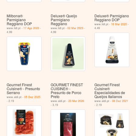
Milbona®
Deluxe® Queijo
Deluxe® Parmigiano
Parmigiano
Parmigiano
Reggiano DOP
Reggiano DOP
Reggiano
www.lidl.pt -
16 Mar 2020
-
www.lidl.pt -
17 Ago 2023
-
www.lidl.pt -
02 Mar 2023
-
4.49
4.99
4.99
Gourmet Finest
GOURMET FINEST
Gourmet Finest
Cuisine® - Presunto
CUISINE® -
Cuisine®
Serrano
Presunto de Porco
Especialidades de
Preto
Queijos Italianos
www.aldi.pt -
05 Dez 2025
- 2.19
www.aldi.pt -
23 Mar 2026
www.aldi.pt -
08 Dez 2021
- 3.19
- 2.19