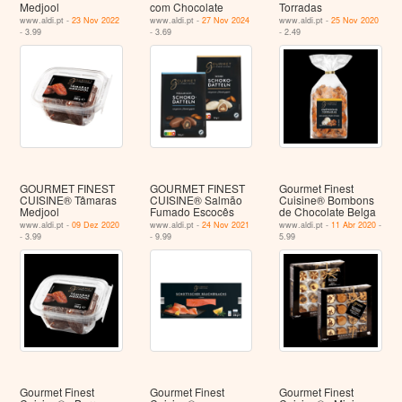
Medjool
com Chocolate
Torradas
www.aldi.pt -
23 Nov 2022
www.aldi.pt -
27 Nov 2024
www.aldi.pt -
25 Nov 2020
- 3.99
- 3.69
- 2.49
GOURMET FINEST
GOURMET FINEST
Gourmet Finest
CUISINE® Tâmaras
CUISINE® Salmão
Cuisine® Bombons
Medjool
Fumado Escocês
de Chocolate Belga
www.aldi.pt -
09 Dez 2020
www.aldi.pt -
24 Nov 2021
www.aldi.pt -
11 Abr 2020
-
- 3.99
- 9.99
5.99
Gourmet Finest
Gourmet Finest
Gourmet Finest