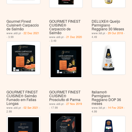
Gourmet Finest
GOURMET FINEST
DELUXE® Queijo
Cuisine® Carpaccio
CUISINE®
Parmigiano
de Salmão
Carpaccio de
Reggiano 30 Meses
Salmão
www.aldi.pt -
22 Dez 2021
www.lidl.pt -
29 Out 2018
-
- 3.99
www.aldi.pt -
21 Dez 2020
4.49
- 3.49
GOURMET FINEST
GOURMET FINEST
Italiamo®
CUISINE® Salmão
CUISINE®
Parmigiano
Fumado em Fatias
Prosciutto di Parma
Reggiano DOP 36
Longas
meses
www.aldi.pt -
27 Nov 2019
www.aldi.pt -
02 Set 2021
-
- 17.99
www.lidl.pt -
14 Fev 2024
-
2.99
4.99