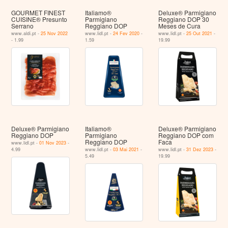
GOURMET FINEST
Italiamo®
Deluxe® Parmigiano
CUISINE® Presunto
Parmigiano
Reggiano DOP 30
Serrano
Reggiano DOP
Meses de Cura
www.aldi.pt -
25 Nov 2022
www.lidl.pt -
24 Fev 2020
-
www.lidl.pt -
25 Out 2021
-
- 1.99
1.59
19.99
Deluxe® Parmigiano
Italiamo®
Deluxe® Parmigiano
Reggiano DOP
Parmigiano
Reggiano DOP com
Reggiano DOP
Faca
www.lidl.pt -
01 Nov 2023
-
4.99
www.lidl.pt -
03 Mai 2021
-
www.lidl.pt -
31 Dez 2023
-
5.49
19.99