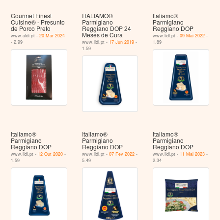
Gourmet Finest
ITALIAMO®
Italiamo®
Cuisine® - Presunto
Parmigiano
Parmigiano
de Porco Preto
Reggiano DOP 24
Reggiano DOP
Meses de Cura
www.aldi.pt -
20 Mar 2024
www.lidl.pt -
09 Mai 2022
-
- 2.99
www.lidl.pt -
17 Jun 2019
-
1.89
1.59
Italiamo®
Italiamo®
Italiamo®
Parmigiano
Parmigiano
Parmigiano
Reggiano DOP
Reggiano DOP
Reggiano DOP
www.lidl.pt -
12 Out 2020
-
www.lidl.pt -
07 Fev 2022
-
www.lidl.pt -
11 Mai 2023
-
1.59
5.49
2.34