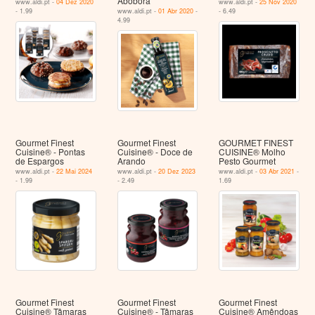
Abóbora
www.aldi.pt -
04 Dez 2020
www.aldi.pt -
25 Nov 2020
- 1.99
www.aldi.pt -
01 Abr 2020
-
- 6.49
4.99
Gourmet Finest
Gourmet Finest
GOURMET FINEST
Cuisine® - Pontas
Cuisine® - Doce de
CUISINE® Molho
de Espargos
Arando
Pesto Gourmet
www.aldi.pt -
22 Mai 2024
www.aldi.pt -
20 Dez 2023
www.aldi.pt -
03 Abr 2021
-
- 1.99
- 2.49
1.69
Gourmet Finest
Gourmet Finest
Gourmet Finest
Cuisine® Tâmaras
Cuisine® - Tâmaras
Cuisine® Amêndoas