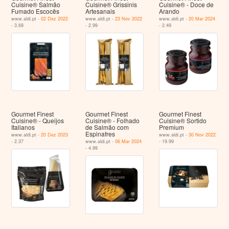
Cuisine® Salmão
Cuisine® Grissinis
Cuisine® - Doce de
Fumado Escocês
Artesanais
Arando
www.aldi.pt -
02 Dez 2022
www.aldi.pt -
23 Nov 2022
www.aldi.pt -
20 Mar 2024
- 3.69
- 2.99
- 2.49
Gourmet Finest
Gourmet Finest
Gourmet Finest
Cuisine® - Queijos
Cuisine® - Folhado
Cuisine® Sortido
Italianos
de Salmão com
Premium
Espinafres
www.aldi.pt -
20 Dez 2023
www.aldi.pt -
30 Nov 2022
- 2.37
www.aldi.pt -
06 Mar 2024
- 19.99
- 4.99