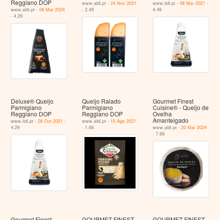
Reggiano DOP
www.aldi.pt -
24 Nov 2021
www.lidl.pt -
08 Mar 2021
-
www.aldi.pt -
06 Mar 2024
- 2.49
4.49
- 4.29
Deluxe® Queijo
Queijo Ralado
Gourmet Finest
Parmigiano
Parmigiano
Cuisine® - Queijo de
Reggiano DOP
Reggiano DOP
Ovelha
Amanteigado
www.lidl.pt -
26 Out 2021
-
www.aldi.pt -
10 Ago 2021
4.29
- 1.69
www.aldi.pt -
20 Mar 2024
- 7.69
Gourmet Finest
GOURMET FINEST
GOURMET FINEST