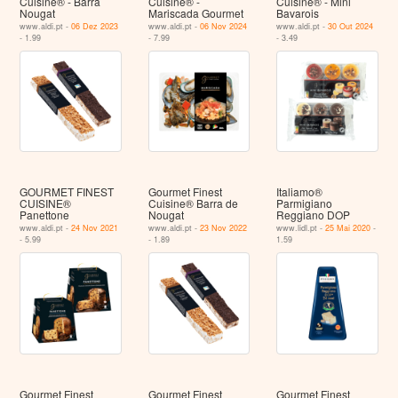
Cuisine® - Barra
Cuisine® -
Cuisine® - Mini
Nougat
Mariscada Gourmet
Bavarois
www.aldi.pt -
06 Dez 2023
www.aldi.pt -
06 Nov 2024
www.aldi.pt -
30 Out 2024
- 1.99
- 7.99
- 3.49
GOURMET FINEST
Gourmet Finest
Italiamo®
CUISINE®
Cuisine® Barra de
Parmigiano
Panettone
Nougat
Reggiano DOP
www.aldi.pt -
24 Nov 2021
www.aldi.pt -
23 Nov 2022
www.lidl.pt -
25 Mai 2020
-
- 5.99
- 1.89
1.59
Gourmet Finest
Gourmet Finest
Gourmet Finest