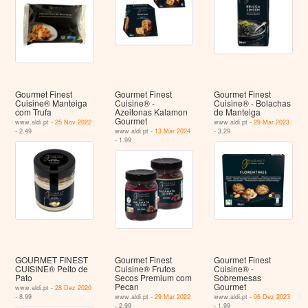
Gourmet Finest
Gourmet Finest
Gourmet Finest
Cuisine® Manteiga
Cuisine® -
Cuisine® - Bolachas
com Trufa
Azeitonas Kalamon
de Manteiga
Gourmet
www.aldi.pt -
25 Nov 2022
www.aldi.pt -
29 Mar 2023
- 2.49
www.aldi.pt -
13 Mar 2024
- 3.29
- 1.99
GOURMET FINEST
Gourmet Finest
Gourmet Finest
CUISINE® Peito de
Cuisine® Frutos
Cuisine® -
Pato
Secos Premium com
Sobremesas
Pecan
Gourmet
www.aldi.pt -
28 Dez 2020
- 8.99
www.aldi.pt -
29 Mar 2022
www.aldi.pt -
06 Dez 2023
- 2.99
- 1.99