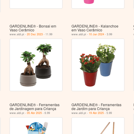
GARDENLINE® - Bonsai em
GARDENLINE® - Kalanchoe
Vaso Cerâmico
em Vaso Cerâmico
www.aldi.pt -
20 Dez 2023
- 11.99
www.aldi.pt -
10 Jan 2024
- 3.99
GARDENLINE® - Ferramentas
GARDENLINE® - Ferramentas
de Jardinagem para Criança
de Jardim para Criança
www.aldi.pt -
05 Abr 2025
- 6.99
www.aldi.pt -
19 Abr 2025
- 5.99