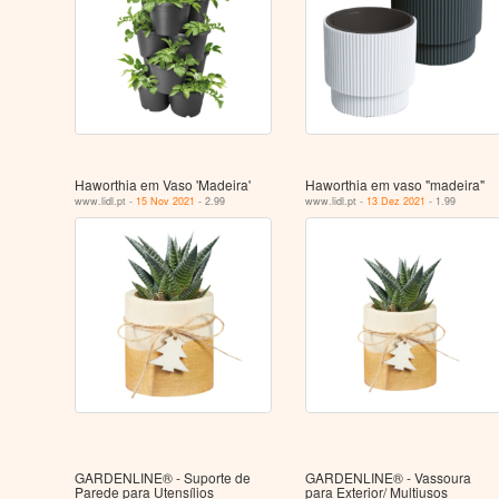
Haworthia em Vaso 'Madeira'
Haworthia em vaso "madeira"
www.lidl.pt -
15 Nov 2021
- 2.99
www.lidl.pt -
13 Dez 2021
- 1.99
GARDENLINE® - Suporte de
GARDENLINE® - Vassoura
Parede para Utensílios
para Exterior/ Multiusos