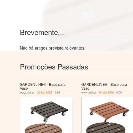
Brevemente...
Não há artigos previsto relevantes
Promoções Passadas
GARDENLINE® - Base para
GARDENLINE® - Base para
Vaso
Vaso
www.aldi.pt -
20 Set 2025
- 6.99
www.aldi.pt -
06 Mai 2026
- 6.99