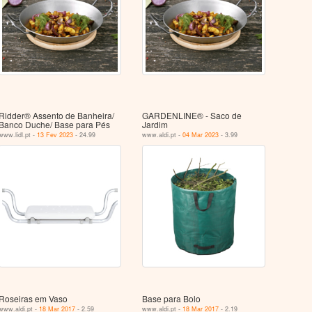
Ridder® Assento de Banheira/
GARDENLINE® - Saco de
Banco Duche/ Base para Pés
Jardim
www.lidl.pt -
13 Fev 2023
- 24.99
www.aldi.pt -
04 Mar 2023
- 3.99
Roseiras em Vaso
Base para Bolo
www.aldi.pt -
18 Mar 2017
- 2.59
www.aldi.pt -
18 Mar 2017
- 2.19