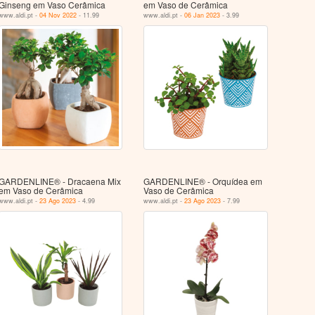
Ginseng em Vaso Cerâmica
em Vaso de Cerâmica
www.aldi.pt -
04 Nov 2022
- 11.99
www.aldi.pt -
06 Jan 2023
- 3.99
GARDENLINE® - Dracaena Mix
GARDENLINE® - Orquídea em
em Vaso de Cerâmica
Vaso de Cerâmica
www.aldi.pt -
23 Ago 2023
- 4.99
www.aldi.pt -
23 Ago 2023
- 7.99