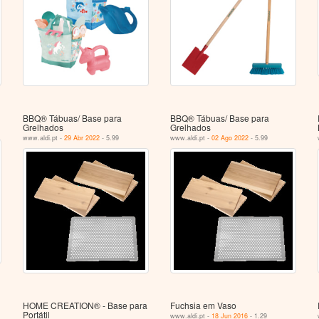
BBQ® Tábuas/ Base para
BBQ® Tábuas/ Base para
Grelhados
Grelhados
www.aldi.pt -
29 Abr 2022
- 5.99
www.aldi.pt -
02 Ago 2022
- 5.99
HOME CREATION® - Base para
Fuchsia em Vaso
Portátil
www.aldi.pt -
18 Jun 2016
- 1.29