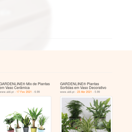
GARDENLINE® Mix de Plantas
GARDENLINE® Plantas
em Vaso Cerâmica
Sortidas em Vaso Decorativo
www.aldi.pt -
17 Fev 2021
- 6.99
www.aldi.pt -
23 Abr 2021
- 5.99