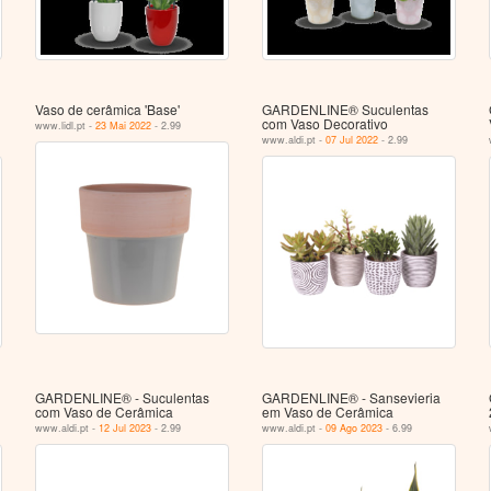
Vaso de cerâmica 'Base'
GARDENLINE® Suculentas
com Vaso Decorativo
www.lidl.pt -
23 Mai 2022
- 2.99
www.aldi.pt -
07 Jul 2022
- 2.99
GARDENLINE® - Suculentas
GARDENLINE® - Sansevieria
com Vaso de Cerâmica
em Vaso de Cerâmica
www.aldi.pt -
12 Jul 2023
- 2.99
www.aldi.pt -
09 Ago 2023
- 6.99