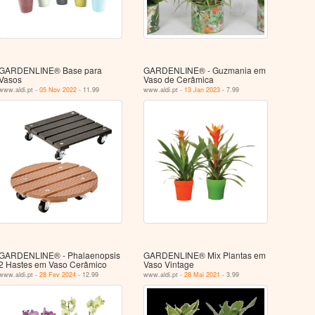
GARDENLINE® Base para
GARDENLINE® - Guzmania em
Vasos
Vaso de Cerâmica
www.aldi.pt -
05 Nov 2022
- 11.99
www.aldi.pt -
13 Jan 2023
- 7.99
GARDENLINE® - Phalaenopsis
GARDENLINE® Mix Plantas em
2 Hastes em Vaso Cerâmico
Vaso Vintage
www.aldi.pt -
28 Fev 2024
- 12.99
www.aldi.pt -
28 Mai 2021
- 3.99