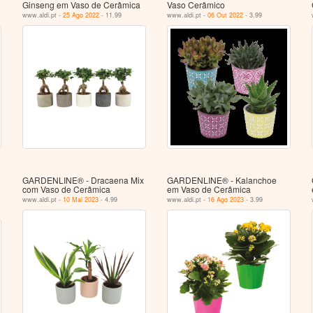
Ginseng em Vaso de Cerâmica
Vaso Cerâmico
www.aldi.pt -
25 Ago 2022
- 11.99
www.aldi.pt -
06 Out 2022
- 3.99
GARDENLINE® - Dracaena Mix
GARDENLINE® - Kalanchoe
com Vaso de Cerâmica
em Vaso de Cerâmica
www.aldi.pt -
10 Mai 2023
- 4.99
www.aldi.pt -
16 Ago 2023
- 3.99