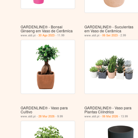
GARDENLINE® - Bonsai
GARDENLINE® - Suculentas
Ginseng em Vaso de Cerâmica
em Vaso de Cerâmica
www.aldi.pt -
30 Ago 2023
- 11.99
www.aldi.pt -
06 Set 2023
- 2.99
GARDENLINE® - Vaso para
GARDENLINE® - Vaso para
Cultivo
Plantas Cilíndrico
www.aldi.pt -
28 Mar 2026
- 9.99
www.aldi.pt -
06 Mai 2026
- 13.99