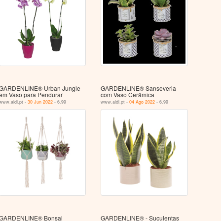
GARDENLINE® Urban Jungle
GARDENLINE® Sanseveria
em Vaso para Pendurar
com Vaso Cerâmica
www.aldi.pt -
30 Jun 2022
- 6.99
www.aldi.pt -
04 Ago 2022
- 6.99
GARDENLINE® Bonsai
GARDENLINE® - Suculentas