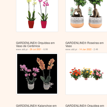
GARDENLINE® Orquídea em
GARDENLINE® Roseiras em
Vaso de Cerâmica
Vaso
www.aldi.pt -
29 Jul 2021
- 6.99
www.aldi.pt -
14 Jan 2022
- 2.49
GARDENLINE® Kalanchoe em
GARDENLINE® Orquídea em