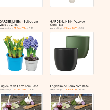
GARDENLINE® - Bolbos em
GARDENLINE® - Vaso de
Vaso de Zinco
Cerâmica
www.aldi.pt -
21 Fev 2024
- 2.99
www.aldi.pt -
29 Mar 2025
- 9.99
Frigideira de Ferro com Base
Frigideira de Ferro com Base
www.aldi.pt -
12 Out 2019
- 14.99
www.aldi.pt -
12 Set 2020
- 14.99