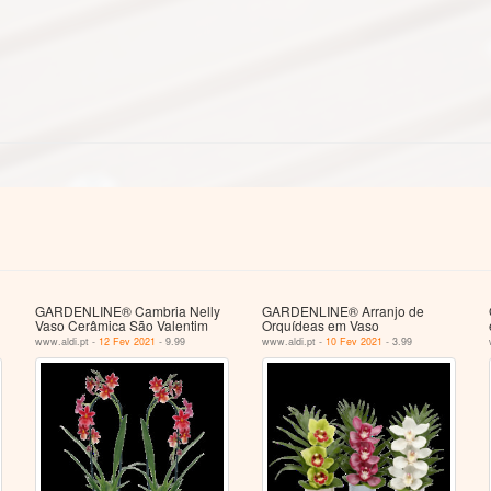
GARDENLINE® Cambria Nelly
GARDENLINE® Arranjo de
Vaso Cerâmica São Valentim
Orquídeas em Vaso
www.aldi.pt -
12 Fev 2021
- 9.99
www.aldi.pt -
10 Fev 2021
- 3.99