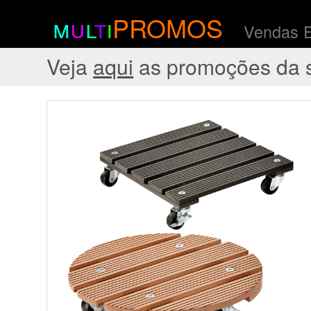
m
u
l
t
i
PROMOS
Vendas 
Veja
aqui
as promoções da 