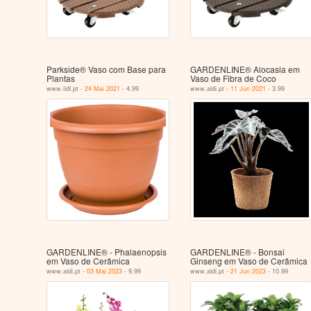
Parkside® Vaso com Base para
GARDENLINE® Alocasia em
Plantas
Vaso de Fibra de Coco
www.lidl.pt -
24 Mai 2021
- 4.99
www.aldi.pt -
11 Jun 2021
- 3.99
GARDENLINE® - Phalaenopsis
GARDENLINE® - Bonsai
em Vaso de Cerâmica
Ginseng em Vaso de Cerâmica
www.aldi.pt -
03 Mai 2023
- 9.99
www.aldi.pt -
21 Jun 2023
- 10.99