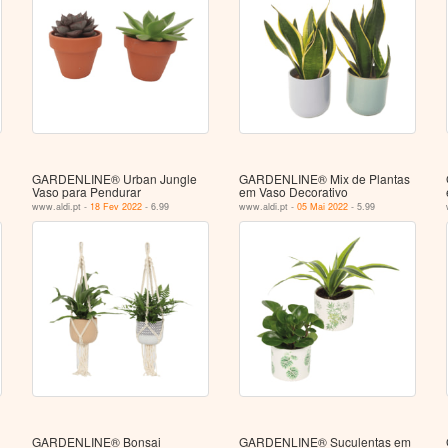
GARDENLINE® Urban Jungle
GARDENLINE® Mix de Plantas
Vaso para Pendurar
em Vaso Decorativo
www.aldi.pt -
18 Fev 2022
- 6.99
www.aldi.pt -
05 Mai 2022
- 5.99
GARDENLINE® Bonsai
GARDENLINE® Suculentas em