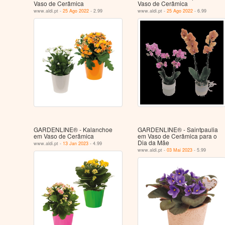
Vaso de Cerâmica
Vaso de Cerâmica
www.aldi.pt -
25 Ago 2022
- 2.99
www.aldi.pt -
25 Ago 2022
- 6.99
GARDENLINE® - Kalanchoe
GARDENLINE® - Saintpaulia
em Vaso de Cerâmica
em Vaso de Cerâmica para o
Dia da Mãe
www.aldi.pt -
13 Jan 2023
- 4.99
www.aldi.pt -
03 Mai 2023
- 5.99