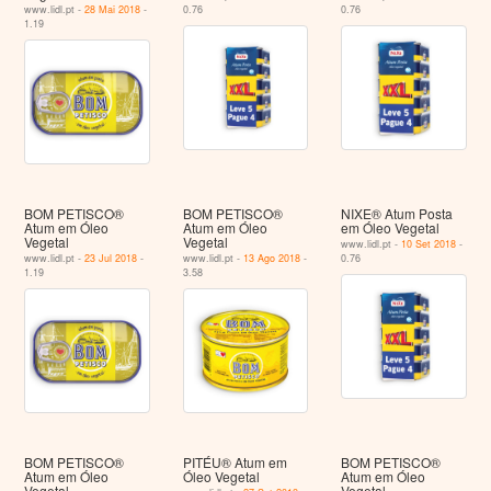
www.lidl.pt -
28 Mai 2018
-
0.76
0.76
1.19
BOM PETISCO®
BOM PETISCO®
NIXE® Atum Posta
Atum em Óleo
Atum em Óleo
em Óleo Vegetal
Vegetal
Vegetal
www.lidl.pt -
10 Set 2018
-
www.lidl.pt -
23 Jul 2018
-
www.lidl.pt -
13 Ago 2018
-
0.76
1.19
3.58
BOM PETISCO®
PITÉU® Atum em
BOM PETISCO®
Atum em Óleo
Óleo Vegetal
Atum em Óleo
Vegetal
Vegetal