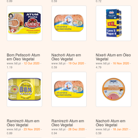
0.89
0.59
0.72
Bom Petisco® Atum
Nacho® Atum em
Nixe® Atum em Óleo
em Óleo Vegetal
Óleo Vegetal
Vegetal
www.lidl.pt -
12 Out 2020
-
www.lidl.pt -
19 Out 2020
-
www.lidl.pt -
16 Nov 2020
-
1.19
0.59
4.79
Ramirez® Atum em
Ramirez® Atum em
Nacho® Atum em
Óleo Vegetal
Óleo Vegetal
Óleo Vegetal
www.lidl.pt -
23 Nov 2020
-
www.lidl.pt -
28 Dez 2020
-
www.lidl.pt -
18 Jan 2021
-
0.89
0.94
0.59