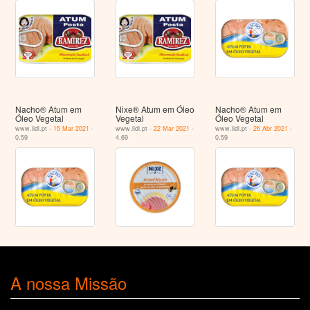
Nacho® Atum em
Nixe® Atum em Óleo
Nacho® Atum em
Óleo Vegetal
Vegetal
Óleo Vegetal
www.lidl.pt -
15 Mar 2021
-
www.lidl.pt -
22 Mar 2021
-
www.lidl.pt -
26 Abr 2021
-
0.59
4.69
0.59
A nossa Missão