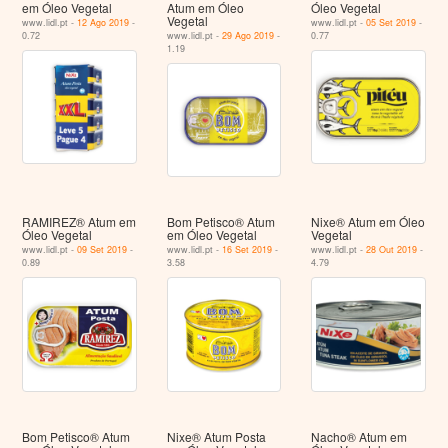
em Óleo Vegetal
Atum em Óleo
Óleo Vegetal
Vegetal
www.lidl.pt -
12 Ago 2019
-
www.lidl.pt -
05 Set 2019
-
0.72
www.lidl.pt -
29 Ago 2019
-
0.77
1.19
RAMIREZ® Atum em
Bom Petisco® Atum
Nixe® Atum em Óleo
Óleo Vegetal
em Óleo Vegetal
Vegetal
www.lidl.pt -
09 Set 2019
-
www.lidl.pt -
16 Set 2019
-
www.lidl.pt -
28 Out 2019
-
0.89
3.58
4.79
Bom Petisco® Atum
Nixe® Atum Posta
Nacho® Atum em