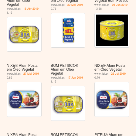
Atum em Óleo
em Óleo Vegetal
Vegetal Bom Petisco
Vegetal
www.lidl.pt -
20 Mai 2019
-
www.aldi.pt -
05 Jun 2019
www.lidl.pt -
15 Abr 2019
-
0.76
- 3.58
1.19
NIXE® Atum Posta
BOM PETISCO®
NIXE® Atum Posta
em Óleo Vegetal
Atum em Óleo
em Óleo Vegetal
Vegetal
www.lidl.pt -
27 Mai 2019
-
www.lidl.pt -
25 Jul 2019
-
0.89
www.lidl.pt -
17 Jun 2019
-
0.79
1.19
NIXE® Atum Posta
BOM PETISCO®
PITÉU® Atum em