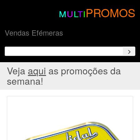
m
u
l
t
i
PROMOS
Vendas Efémeras
Veja
aqui
as promoções da
semana!