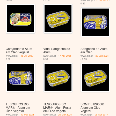
- 0.99
- 0.59
www.aldi.pt -
18 Jul 2020
-
0.89
Comandante Atum
Vidal Sangacho de
Sangacho de Atum
em Óleo Vegetal
Atum
em Óleo
www.aldi.pt -
18 Jul 2020
-
www.aldi.pt -
17 Abr 2021
-
www.aldi.pt -
23 Jun 2021
0.59
0.59
- 0.59
TESOUROS DO
TESOUROS DO
BOM PETISCO®
MAR® - Atum em
MAR® - Atum Posta
Atum em Óleo
Óleo Vegetal
em Óleo Vegetal
Vegetal
www.aldi.pt -
10 Mai 2023
www.aldi.pt -
20 Mar 2024
www.lidl.pt -
05 Out 2017
-