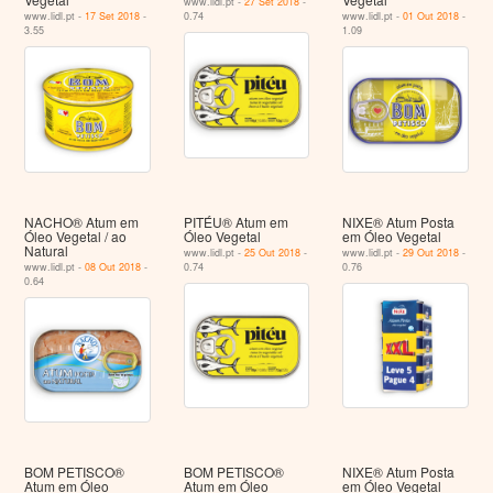
www.lidl.pt -
27 Set 2018
-
www.lidl.pt -
17 Set 2018
-
0.74
www.lidl.pt -
01 Out 2018
-
3.55
1.09
NACHO® Atum em
PITÉU® Atum em
NIXE® Atum Posta
Óleo Vegetal / ao
Óleo Vegetal
em Óleo Vegetal
Natural
www.lidl.pt -
25 Out 2018
-
www.lidl.pt -
29 Out 2018
-
www.lidl.pt -
08 Out 2018
-
0.74
0.76
0.64
BOM PETISCO®
BOM PETISCO®
NIXE® Atum Posta
Atum em Óleo
Atum em Óleo
em Óleo Vegetal