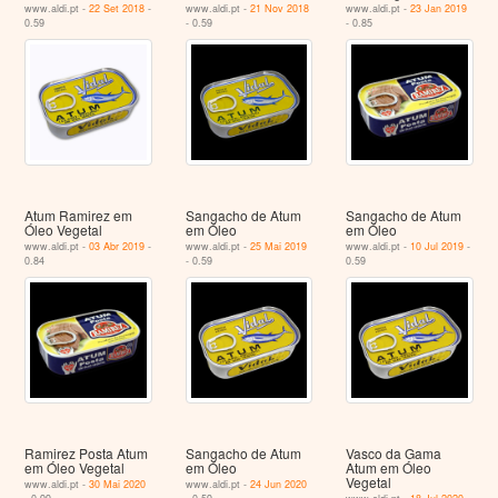
www.aldi.pt -
22 Set 2018
-
www.aldi.pt -
21 Nov 2018
www.aldi.pt -
23 Jan 2019
0.59
- 0.59
- 0.85
Atum Ramirez em
Sangacho de Atum
Sangacho de Atum
Óleo Vegetal
em Óleo
em Óleo
www.aldi.pt -
03 Abr 2019
-
www.aldi.pt -
25 Mai 2019
www.aldi.pt -
10 Jul 2019
-
0.84
- 0.59
0.59
Ramirez Posta Atum
Sangacho de Atum
Vasco da Gama
em Óleo Vegetal
em Óleo
Atum em Óleo
Vegetal
www.aldi.pt -
30 Mai 2020
www.aldi.pt -
24 Jun 2020