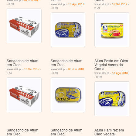
www.aldi.pt -
07 Jun 2017
- 0.59
www.aldi.pt -
16 Ago 2017
www.aldi.pt -
16 Set 2017
-
- 0.89
2.79
Sangacho de Atum
Sangacho de Atum
Atum Posta em Óleo
em Óleo
em Óleo
Vegetal Vasco da
Gama
www.aldi.pt -
16 Set 2017
-
www.aldi.pt -
06 Jun 2018
0.59
- 0.59
www.aldi.pt -
18 Ago 2018
- 0.89
Sangacho de Atum
Sangacho de Atum
Atum Ramirez em
em Óleo
em Óleo
Óleo Vegetal