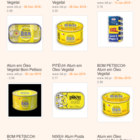
Vegetal
Vegetal
www.lidl.pt -
14 Jan 2019
-
www.lidl.pt -
06 Dez 2018
-
www.lidl.pt -
26 Dez 2018
-
0.76
0.98
3.55
Atum em Óleo
PITÉU® Atum em
BOM PETISCO®
Vegetal Bom Petisco
Óleo Vegetal
Atum em Óleo
Vegetal
www.aldi.pt -
30 Jan 2019
www.lidl.pt -
28 Jan 2019
-
- 3.58
0.77
www.lidl.pt -
25 Mar 2019
-
2.99
BOM PETISCO®
NIXE® Atum Posta
Atum em Óleo