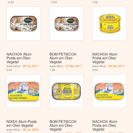
- 0.93
- 0.93
3.58
NACHO® Atum
BOM PETISCO®
NACHO® Atum
Posta em Óleo
Atum em Óleo
Posta em Óleo
Vegetal
Vegetal
Vegetal
www.lidl.pt -
09 Out 2017
-
www.lidl.pt -
27 Nov 2017
-
www.lidl.pt -
28 Dez 2017
-
0.64
1.09
0.64
NIXE® Atum Posta
BOM PETISCO®
NACHO® Atum
em Óleo Vegetal
Atum em Óleo
Posta em Óleo
Vegetal
Vegetal
www.lidl.pt -
08 Jan 2018
-