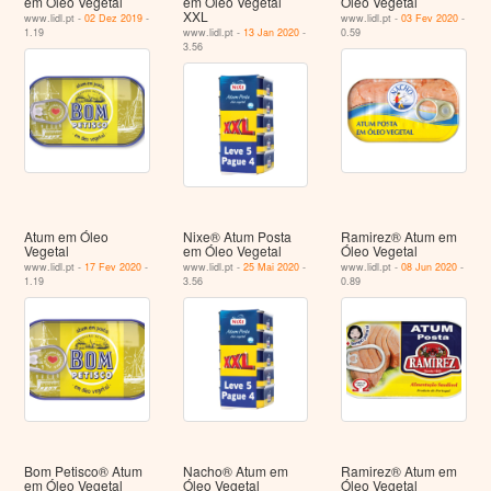
em Óleo Vegetal
em Óleo Vegetal
Óleo Vegetal
XXL
www.lidl.pt -
02 Dez 2019
-
www.lidl.pt -
03 Fev 2020
-
1.19
www.lidl.pt -
13 Jan 2020
-
0.59
3.56
Atum em Óleo
Nixe® Atum Posta
Ramirez® Atum em
Vegetal
em Óleo Vegetal
Óleo Vegetal
www.lidl.pt -
17 Fev 2020
-
www.lidl.pt -
25 Mai 2020
-
www.lidl.pt -
08 Jun 2020
-
1.19
3.56
0.89
Bom Petisco® Atum
Nacho® Atum em
Ramirez® Atum em
em Óleo Vegetal
Óleo Vegetal
Óleo Vegetal