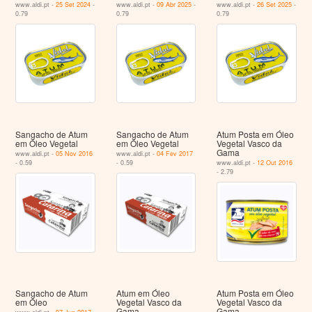
www.aldi.pt -
25 Set 2024
-
www.aldi.pt -
09 Abr 2025
-
www.aldi.pt -
26 Set 2025
-
0.79
0.79
0.79
Sangacho de Atum
Sangacho de Atum
Atum Posta em Óleo
em Óleo Vegetal
em Óleo Vegetal
Vegetal Vasco da
Gama
www.aldi.pt -
05 Nov 2016
www.aldi.pt -
04 Fev 2017
- 0.59
- 0.59
www.aldi.pt -
12 Out 2016
- 2.79
Sangacho de Atum
Atum em Óleo
Atum Posta em Óleo
em Óleo
Vegetal Vasco da
Vegetal Vasco da
Gama
Gama