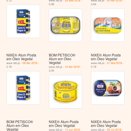
0.72
www.lidl.pt -
29 Mar 2018
-
www.lidl.pt -
05 Abr 2018
-
0.99
0.64
NIXE® Atum Posta
BOM PETISCO®
NIXE® Atum Posta
em Óleo Vegetal
Atum em Óleo
em Óleo Vegetal
Vegetal
www.lidl.pt -
09 Abr 2018
-
www.lidl.pt -
21 Mai 2018
-
0.76
www.lidl.pt -
16 Abr 2018
-
0.79
3.50
BOM PETISCO®
NIXE® Atum Posta
NIXE® Atum Posta
Atum em Óleo
em Óleo Vegetal
em Óleo Vegetal
Vegetal
www.lidl.pt -
14 Jun 2018
-
www.lidl.pt -
09 Jul 2018
-