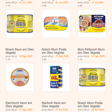
www.lidl.pt -
15 Jun 2020
-
www.lidl.pt -
22 Jun 2020
-
www.lidl.pt -
13 Jul 2020
-
1.19
0.59
0.89
Nixe® Atum em Óleo
Nixe® Atum Posta
Bom Petisco® Atum
Vegetal
em Óleo Vegetal
em Óleo Vegetal
www.lidl.pt -
03 Ago 2020
-
www.lidl.pt -
10 Ago 2020
-
www.lidl.pt -
24 Ago 2020
-
4.79
3.56
1.19
Ramirez® Atum em
Nacho® Atum em
Nixe® Atum Posta
Óleo Vegetal
Óleo Vegetal
em Óleo Vegetal
www.lidl.pt -
31 Ago 2020
-
www.lidl.pt -
07 Set 2020
-
www.lidl.pt -
28 Set 2020
-