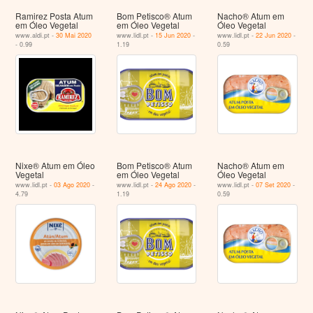
Ramirez Posta Atum
Bom Petisco® Atum
Nacho® Atum em
em Óleo Vegetal
em Óleo Vegetal
Óleo Vegetal
www.aldi.pt -
30 Mai 2020
www.lidl.pt -
15 Jun 2020
-
www.lidl.pt -
22 Jun 2020
-
- 0.99
1.19
0.59
Nixe® Atum em Óleo
Bom Petisco® Atum
Nacho® Atum em
Vegetal
em Óleo Vegetal
Óleo Vegetal
www.lidl.pt -
03 Ago 2020
-
www.lidl.pt -
24 Ago 2020
-
www.lidl.pt -
07 Set 2020
-
4.79
1.19
0.59