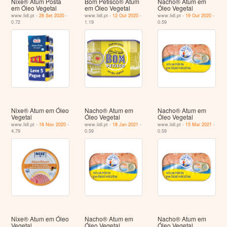
Nixe® Atum Posta
Bom Petisco® Atum
Nacho® Atum em
em Óleo Vegetal
em Óleo Vegetal
Óleo Vegetal
www.lidl.pt -
28 Set 2020
-
www.lidl.pt -
12 Out 2020
-
www.lidl.pt -
19 Out 2020
-
0.72
1.19
0.59
Nixe® Atum em Óleo
Nacho® Atum em
Nacho® Atum em
Vegetal
Óleo Vegetal
Óleo Vegetal
www.lidl.pt -
16 Nov 2020
-
www.lidl.pt -
18 Jan 2021
-
www.lidl.pt -
15 Mar 2021
-
4.79
0.59
0.59
Nixe® Atum em Óleo
Nacho® Atum em
Nacho® Atum em
Vegetal
Óleo Vegetal
Óleo Vegetal