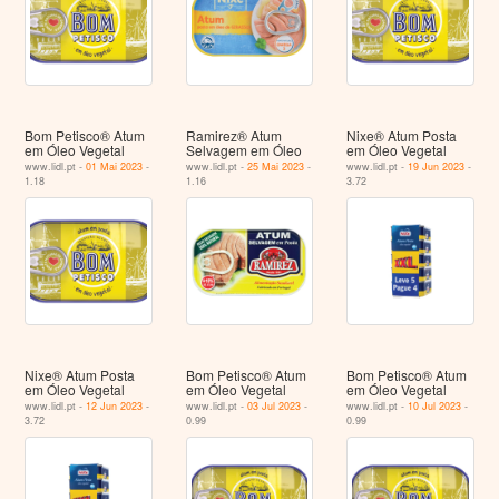
Bom Petisco® Atum
Ramirez® Atum
Nixe® Atum Posta
em Óleo Vegetal
Selvagem em Óleo
em Óleo Vegetal
www.lidl.pt -
01 Mai 2023
-
www.lidl.pt -
25 Mai 2023
-
www.lidl.pt -
19 Jun 2023
-
1.18
1.16
3.72
Nixe® Atum Posta
Bom Petisco® Atum
Bom Petisco® Atum
em Óleo Vegetal
em Óleo Vegetal
em Óleo Vegetal
www.lidl.pt -
12 Jun 2023
-
www.lidl.pt -
03 Jul 2023
-
www.lidl.pt -
10 Jul 2023
-
3.72
0.99
0.99