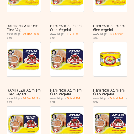
Ramirez® Atum em
Ramirez® Atum em
Ramirez® Atum em
Óleo Vegetal
Óleo Vegetal
óleo vegetal
www.lidl.pt -
23 Nov 2020
-
www.lidl.pt -
12 Jul 2021
-
www.lidl.pt -
13 Set 2021
-
0.89
0.94
3.07
RAMIREZ® Atum em
Ramirez® Atum em
Ramirez® Atum em
Óleo Vegetal
Óleo Vegetal
Óleo Vegetal
www.lidl.pt -
09 Set 2019
-
www.lidl.pt -
24 Mai 2021
-
www.lidl.pt -
24 Mai 2021
-
0.89
0.94
0.94