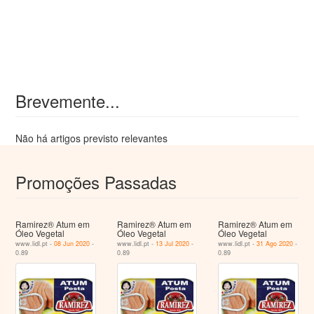
Brevemente...
Não há artigos previsto relevantes
Promoções Passadas
Ramirez® Atum em
Ramirez® Atum em
Ramirez® Atum em
Óleo Vegetal
Óleo Vegetal
Óleo Vegetal
www.lidl.pt -
08 Jun 2020
-
www.lidl.pt -
13 Jul 2020
-
www.lidl.pt -
31 Ago 2020
-
0.89
0.89
0.89