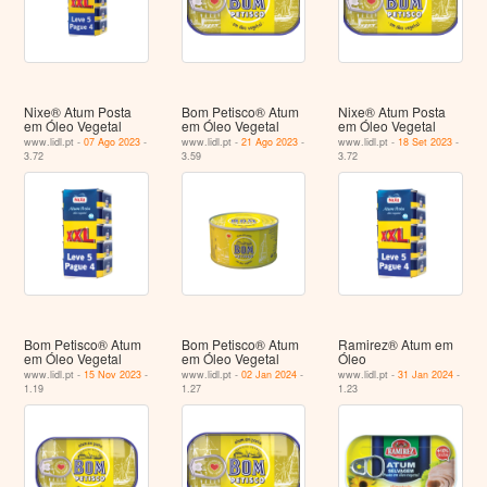
Nixe® Atum Posta
Bom Petisco® Atum
Nixe® Atum Posta
em Óleo Vegetal
em Óleo Vegetal
em Óleo Vegetal
www.lidl.pt -
07 Ago 2023
-
www.lidl.pt -
21 Ago 2023
-
www.lidl.pt -
18 Set 2023
-
3.72
3.59
3.72
Bom Petisco® Atum
Bom Petisco® Atum
Ramirez® Atum em
em Óleo Vegetal
em Óleo Vegetal
Óleo
www.lidl.pt -
15 Nov 2023
-
www.lidl.pt -
02 Jan 2024
-
www.lidl.pt -
31 Jan 2024
-
1.19
1.27
1.23