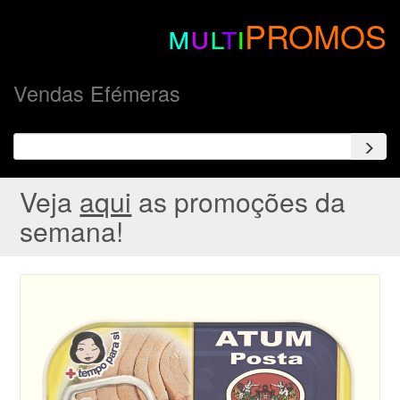
m
u
l
t
i
PROMOS
Vendas Efémeras
Veja
aqui
as promoções da
semana!