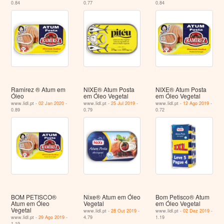
0.84
0.77
0.84
Ramirez ® Atum em
NIXE® Atum Posta
NIXE® Atum Posta
Óleo
em Óleo Vegetal
em Óleo Vegetal
www.lidl.pt -
02 Jan 2020
-
www.lidl.pt -
25 Jul 2019
-
www.lidl.pt -
12 Ago 2019
-
0.89
0.79
0.72
BOM PETISCO®
Nixe® Atum em Óleo
Bom Petisco® Atum
Atum em Óleo
Vegetal
em Óleo Vegetal
Vegetal
www.lidl.pt -
28 Out 2019
-
www.lidl.pt -
02 Dez 2019
-
www.lidl.pt -
29 Ago 2019
-
4.79
1.19
1.19