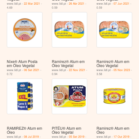
www.lidl.pt -
22 Mar 2021
-
www.lidl.pt -
26 Abr 2021
-
www.lidl.pt -
07 Jun 2021
-
4.69
0.59
0.59
Nixe® Atum Posta
Ramirez® Atum em
Ramirez® Atum em
em Óleo Vegetal
Óleo Vegetal
Óleo Vegetal
www.lidl.pt -
06 Set 2021
-
www.lidl.pt -
22 Nov 2021
-
www.lidl.pt -
05 Nov 2023
-
0.72
0.94
3.58
RAMIREZ® Atum em
PITÉU® Atum em
Ramirez® Atum em
Óleo
Óleo Vegetal
Óleo
www.lidl.pt -
08 Jul 2019
-
www.lidl.pt -
05 Set 2019
-
www.lidl.pt -
17 Out 2019
-