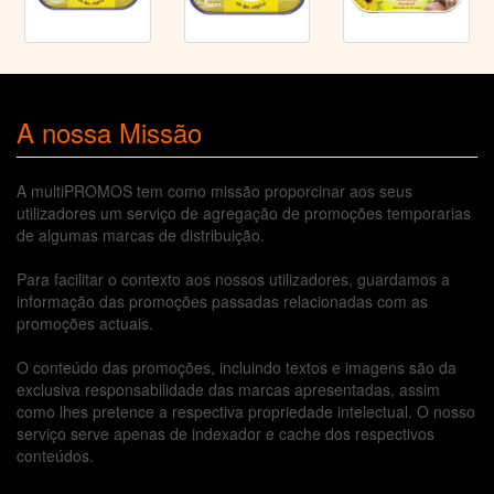
A nossa Missão
A multiPROMOS tem como missão proporcinar aos seus
utilizadores um serviço de agregação de promoções temporarias
de algumas marcas de distribuição.
Para facilitar o contexto aos nossos utilizadores, guardamos a
informação das promoções passadas relacionadas com as
promoções actuais.
O conteúdo das promoções, incluindo textos e imagens são da
exclusiva responsabilidade das marcas apresentadas, assim
como lhes pretence a respectiva propriedade intelectual. O nosso
serviço serve apenas de indexador e cache dos respectivos
conteúdos.