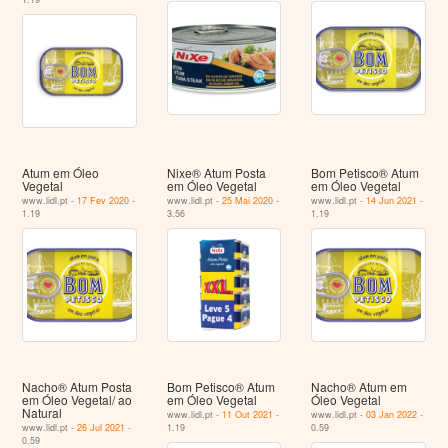
Atum em Óleo
Nixe® Atum Posta
Bom Petisco® Atum
Vegetal
em Óleo Vegetal
em Óleo Vegetal
www.lidl.pt -
17 Fev 2020
-
www.lidl.pt -
25 Mai 2020
-
www.lidl.pt -
14 Jun 2021
-
1.19
3.56
1.19
Nacho® Atum Posta
Bom Petisco® Atum
Nacho® Atum em
em Óleo Vegetal/ ao
em Óleo Vegetal
Óleo Vegetal
Natural
www.lidl.pt -
11 Out 2021
-
www.lidl.pt -
03 Jan 2022
-
www.lidl.pt -
26 Jul 2021
-
1.19
0.59
0.59