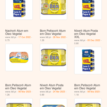
Nacho® Atum em
Bom Petisco® Atum
Nixe® Atum Posta
Óleo Vegetal
em Óleo Vegetal
em Óleo Vegetal
XXL
www.lidl.pt -
17 Out 2022
-
www.lidl.pt -
28 Nov 2022
-
0.75
1.26
www.lidl.pt -
05 Dez 2022
-
0.80
Bom Petisco® Atum
Nixe® Atum Posta
Bom Petisco® Atum
em Óleo Vegetal
em Óleo Vegetal
em Óleo Vegetal
www.lidl.pt -
06 Mar 2023
-
www.lidl.pt -
24 Abr 2023
-
www.lidl.pt -
08 Mai 2023
-
1.26
0.89
1.18