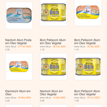
Nacho® Atum Posta
Bom Petisco® Atum
Bom Petisco® Atum
em Óleo Vegetal
em Óleo Vegetal
em Óleo Vegetal
www.lidl.pt -
21 Fev 2022
-
www.lidl.pt -
28 Fev 2022
-
www.lidl.pt -
25 Abr 2022
-
0.59
1.19
1.19
Ramirez® Atum em
Nacho® Atum em
Bom Petisco® Atum
Óleo
Óleo Vegetal
em Óleo Vegetal
www.lidl.pt -
02 Mai 2022
-
www.lidl.pt -
16 Mai 2022
-
www.lidl.pt -
20 Jun 2022
-
3.29
0.59
1.09