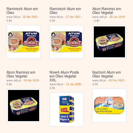
Ramirez® Atum em
Ramirez® Atum em
Atum Ramirez em
Óleo
Óleo
Óleo Vegetal
www.lidl.pt -
05 Abr 2021
-
www.lidl.pt -
27 Set 2021
-
www.aldi.pt -
23 Jan 2019
0.94
0.99
- 0.85
Atum Ramirez em
Nixe® Atum Posta
Nacho® Atum em
Óleo Vegetal
em Óleo Vegetal
Óleo Vegetal
XXL
www.aldi.pt -
03 Abr 2019
-
www.lidl.pt -
03 Fev 2020
-
0.84
www.lidl.pt -
13 Jan 2020
-
0.59
3.56