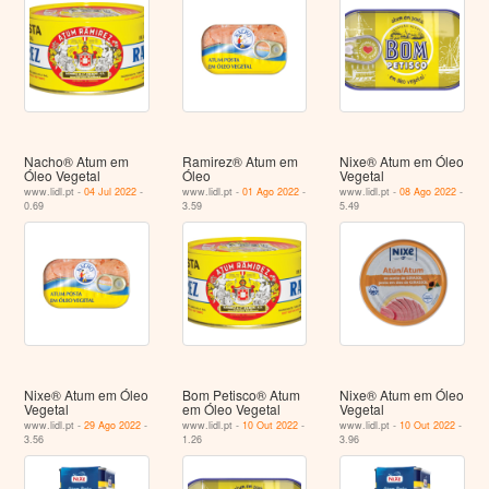
Nacho® Atum em
Ramirez® Atum em
Nixe® Atum em Óleo
Óleo Vegetal
Óleo
Vegetal
www.lidl.pt -
04 Jul 2022
-
www.lidl.pt -
01 Ago 2022
-
www.lidl.pt -
08 Ago 2022
-
0.69
3.59
5.49
Nixe® Atum em Óleo
Bom Petisco® Atum
Nixe® Atum em Óleo
Vegetal
em Óleo Vegetal
Vegetal
www.lidl.pt -
29 Ago 2022
-
www.lidl.pt -
10 Out 2022
-
www.lidl.pt -
10 Out 2022
-
3.56
1.26
3.96